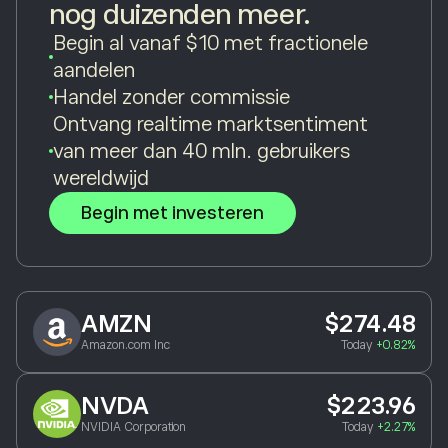
nog duizenden meer.
Begin al vanaf $10 met fractionele
aandelen
Handel zonder commissie
Ontvang realtime marktsentiment
van meer dan 40 mln. gebruikers
wereldwijd
Begin met investeren
AMZN
$274.48
Amazon.com Inc
Today
+0.82%
NVDA
$223.96
NVIDIA Corporation
Today
+2.27%