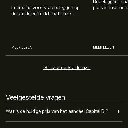
Bij beleggen in a
Leer stap voor stap beleggen op
passief inkomen 
Het gemiddelde koersdoel voor Capital B is 0.4942‎€‎.
de aandelenmarkt met onze
genereren. Maar 
Meld je aan
bij eToro voor gedetailleerde
beginnersgids: begrijp hoe de
dividenden en h
analistenvoorspellingen en koersdoelen.
markt werkt en doe vandaag je
stockdividenden
Analisten bieden voorspellingen voor Capital B
eerste investering.
gebaseerd op markttrends, financiële rapporten en
verwachte groei. Bekijk de meest recente voorspelling
voor toekomstige koersbewegingen.
MEER LEZEN
MEER LEZEN
De marktkapitalisatie van Capital B is 162.88M‎€‎
Ga naar de Academy >
Veelgestelde vragen
+
Wat is de huidige prijs van het aandeel Capital B ?