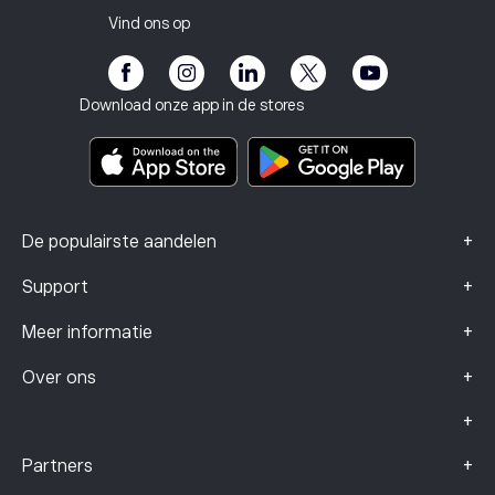
Nodig een vriend uit
Onze kantoren
Kwetsbaarheid van de klant
Regelgeving
Vind ons op
eToro Academie
Affiliate programma
Toegankelijkheid
Risicomelding
eToro Club
Impressum
Algemene voorwaarden
Beleggingsverzekering
Download onze app in de stores
Documenten met belangrijke informatie
Smart Portfolios
Klachtengegevens (FCA-klanten)
+
De populairste aandelen
+
Support
+
Meer informatie
+
Over ons
+
+
Partners