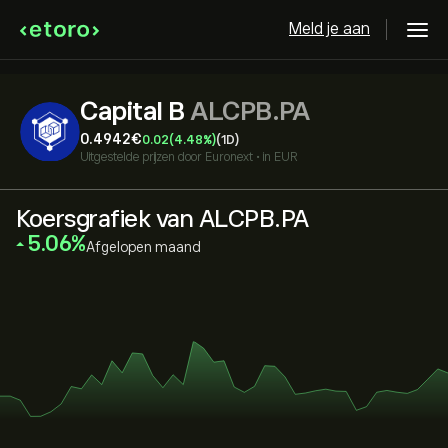
Meld je aan
Capital B
ALCPB.PA
0.4942‎€‎
0.02
(4.48%)
(1D)
Uitgestelde prijzen door
Euronext
•
in EUR
Koersgrafiek van ALCPB.PA
‎5.06‎
Afgelopen maand