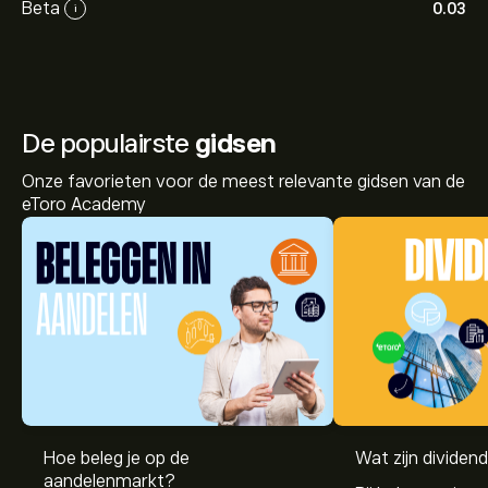
Beta
0.03
i
De populairste
gidsen
Onze favorieten voor de meest relevante gidsen van de
eToro Academy
De huidige koers van ALCPB.PA is 0.4942‎€‎.
Hoe beleg je op de
Wat zijn dividen
aandelenmarkt?