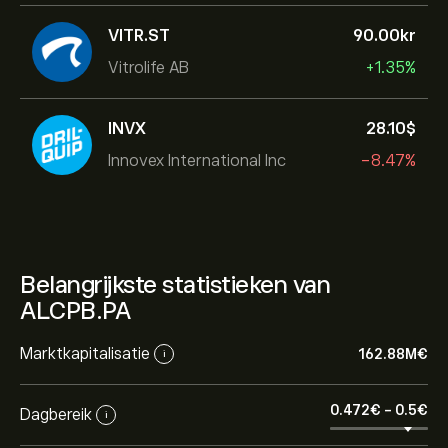
VITR.ST
90.00‎kr‎
Vitrolife AB
+1.35%
INVX
28.10‎$‎
Innovex International Inc
-8.47%
Belangrijkste statistieken van
ALCPB.PA
Marktkapitalisatie
162.88M‎€‎
i
0.472‎€‎
-
0.5‎€‎
Dagbereik
i