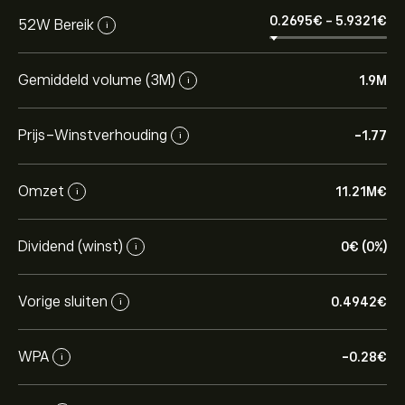
0.2695‎€‎
-
5.9321‎€‎
52W Bereik
i
Gemiddeld volume (3M)
1.9M
i
Prijs-Winstverhouding
-1.77
i
Omzet
11.21M‎€‎
i
Dividend (winst)
0‎€‎ (0%)
i
Vorige sluiten
0.4942‎€‎
i
WPA
-0.28‎€‎
i