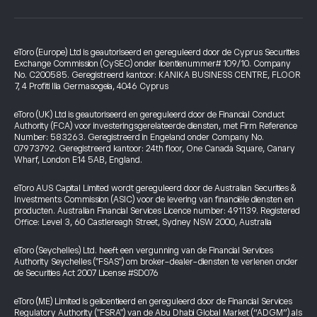
eToro (Europe) Ltd is geautoriseerd en gereguleerd door de Cyprus Securities
Exchange Commission (CySEC) onder licentienummer# 109/10. Company
No. C200585. Geregistreerd kantoor: KANIKA BUSINESS CENTRE, FLOOR
7, 4 Profiti Ilia Germasogeia, 4046 Cyprus
eToro (UK) Ltd is geautoriseerd en gereguleerd door de Financial Conduct
Authority (FCA) voor investeringsgerelateerde diensten, met Firm Reference
Number: 583263. Geregistreerd in Engeland onder Company No.
07973792. Geregistreerd kantoor: 24th floor, One Canada Square, Canary
Wharf, London E14 5AB, England.
eToro AUS Capital Limited wordt gereguleerd door de Australian Securities &
Investments Commission (ASIC) voor de levering van financiële diensten en
producten. Australian Financial Services Licence number: 491139. Registered
Office: Level 3, 60 Castlereagh Street, Sydney NSW 2000, Australia
eToro (Seychelles) Ltd. heeft een vergunning van de Financial Services
Authority Seychelles ("FSAS") om broker-dealer-diensten te verlenen onder
de Securities Act 2007 License #SD076
eToro (ME) Limited is gelicentieerd en gereguleerd door de Financial Services
Regulatory Authority ("FSRA") van de Abu Dhabi Global Market (“ADGM”) als