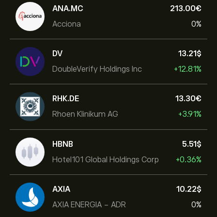
ANA.MC
213.00‎€‎
Acciona
0%
DV
13.21‎$‎
DoubleVerify Holdings Inc
+12.81%
RHK.DE
13.30‎€‎
Rhoen Klinikum AG
+3.91%
HBNB
5.51‎$‎
Hotel101 Global Holdings Corp
+0.36%
AXIA
10.22‎$‎
AXIA ENERGIA - ADR
0%