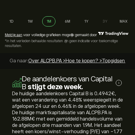
1D
1W
1M
6M
1Y
3Y
MAX
Meld je aan
voor volledige grafieken mogelijk gemaakt door
*In het verleden behaalde resultaten zijn geen indicatie voor toekomstige
resultaten.
Ga naar:
Over ALCPB.PA >
Hoe te kopen? >
Topgidsen >
De aandelenkoers van Capital
i
B
stijgt deze week.
De huidige aandelenkoers Capital B is 0.4942‎€‎,
wat een verandering van ‎4.48‎% weerspiegelt in de
afgelopen 24 uur en ‎6.46‎% in de afgelopen week.
De huidige marktkapitalisatie van ALCPB.PA is
162.88M‎€‎ met een gemiddeld handelsvolume van
de afgelopen drie maanden van 1.9M. Het aandeel
heeft een koers/winst-verhouding (P/E) van -1.77