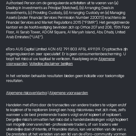
Authorised Person om de gereguleerde activiteiten uit te voeren van (a)
Dealing in Investments as Principal (Matched), (b) Arranging Deals in
Investments, (c) Providing Custody, (d) Arranging Custody en (e) Managing
Assets (onder Financial Services Permission Number 220073) krachtens de
Financial Services and Market Regulations 2015 (“FSMR”). Het geregistreerde
kantoor en de hoofdvestiging bevinden zich op Office 207 and 208, 15th Floor
Floor, Al Sarab Tower, ADGM Square, Al Maryah Island, Abu Dhabi, United
Arab Emirates (“UAE”).
eToro AUS Capital Limited ACN 612 791 803 AFSL 491139. Cryptoactiva zijn
ongereguleerd en zeer speculatief. Er is geen consumentenbescherming. U
loopt het risico al uw kapitaal te verliezen. Raadpleeg onze
Algemene
voorwaarden
.
Volledige disclaimer bekijken
In het verleden behaalde resultaten bieden geen indicatie voor toekomstige
resultaten.
Algemene risicoverklaring
|
Algemene voorwaarden
Handelen met eToro door de transacties van andere traders te volgen en/of
te kopiëren of te repliceren brengt een hoog risiconiveau met zich mee, zelfs
wanneer u de best presterende traders volgt en/of kopieert of repliceert.
Dergelijke risico’s omvatten het risico dat u handelsbeslissingen volgt/kopieert
van mogelijk onervaren/niet-professionele traders, of van traders wier
uiteindelijke doel of intentie, of financiële status, kan verschillen van die van u.
De prestaties uit het verleden van een lid van de eToro-community vormen