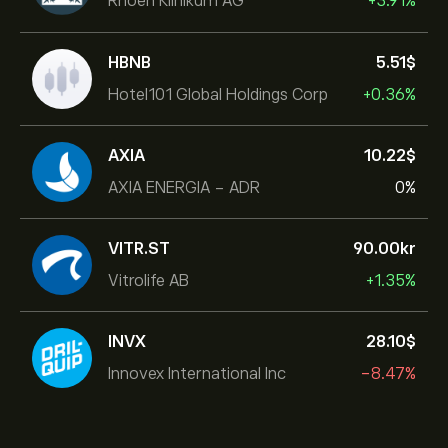
Rhoen Klinikum AG
+3.91%
HBNB
5.51‎$‎
Hotel101 Global Holdings Corp
+0.36%
AXIA
10.22‎$‎
AXIA ENERGIA - ADR
0%
VITR.ST
90.00‎kr‎
Vitrolife AB
+1.35%
INVX
28.10‎$‎
Innovex International Inc
-8.47%