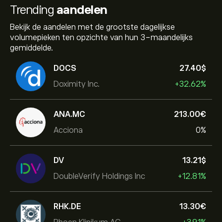
Trending
aandelen
Bekijk de aandelen met de grootste dagelijkse
volumepieken ten opzichte van hun 3-maandelijks
gemiddelde.
DOCS
27.40‎$‎
Doximity Inc.
+32.62%
ANA.MC
213.00‎€‎
Acciona
0%
DV
13.21‎$‎
DoubleVerify Holdings Inc
+12.81%
RHK.DE
13.30‎€‎