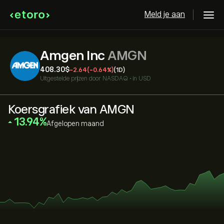
Meld je aan
Amgen Inc
AMGN
408.30‎$‎
-2.64
(-0.64%)
(1D)
Uitgestelde prijzen door
NASDAQ
•
in USD
Koersgrafiek van AMGN
‎13.94‎
Afgelopen maand