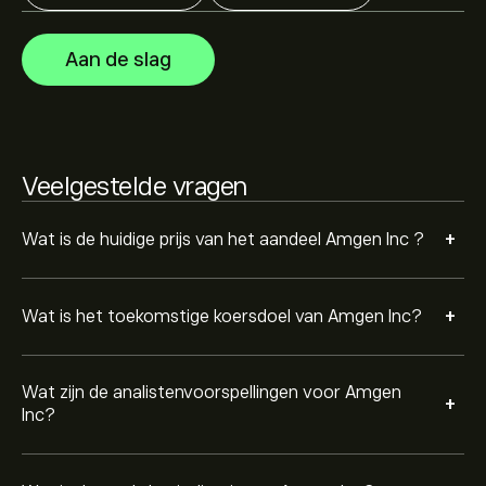
voor toekomstige koersbewegingen.
De marktkapitalisatie van Amgen Inc is 222.17B‎$‎
Aan de slag
Gebaseerd op aanbevelingen van 17 analisten voor
AMGN in de afgelopen 3 maanden, is de algemene
consensus Matige buy.
Veelgestelde vragen
+
Wat is de huidige prijs van het aandeel Amgen Inc ?
+
Wat is het toekomstige koersdoel van Amgen Inc?
Wat zijn de analistenvoorspellingen voor Amgen
+
Inc?