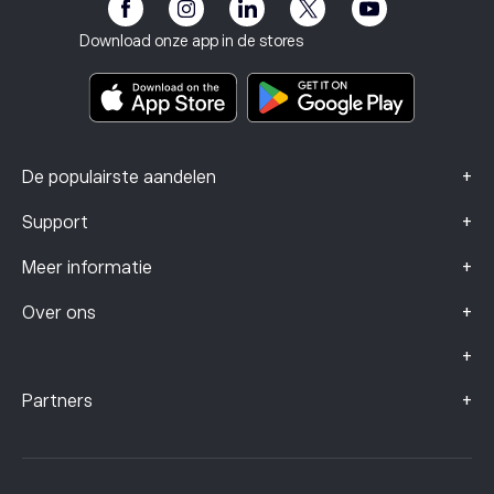
eToro Club
Impressum
Algemene voorwaarden
Beleggingsverzekering
Download onze app in de stores
Documenten met belangrijke informatie
Smart Portfolios
Klachtengegevens (FCA-klanten)
+
De populairste aandelen
+
Support
+
Meer informatie
+
Over ons
+
+
Partners