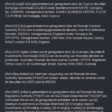
eToro (Europe) Ltd is geautoriseerd en gereguleerd door de Cyprus Securities
Exchange Commission (CySEC) onder licentienummer# 109/10. Company
No. C200585. Geregistreerd kantoor: KANIKA BUSINESS CENTRE, FLOOR
7, 4 Profiti Ilia Germasogeia, 4046 Cyprus
eToro (UK) Ltd is geautoriseerd en gereguleerd door de Financial Conduct
Authority (FCA) voor investeringsgerelateerde diensten, met Firm Reference
Number: 583263. Geregistreerd in Engeland onder Company No.
07973792. Geregistreerd kantoor: 24th floor, One Canada Square, Canary
Wharf, London E14 5AB, England.
eToro AUS Capital Limited wordt gereguleerd door de Australian Securities &
Investments Commission (ASIC) voor de levering van financiële diensten en
producten. Australian Financial Services Licence number: 491139. Registered
Office: Level 3, 60 Castlereagh Street, Sydney NSW 2000, Australia
eToro (Seychelles) Ltd. heeft een vergunning van de Financial Services
Authority Seychelles ("FSAS") om broker-dealer-diensten te verlenen onder
de Securities Act 2007 License #SD076
eToro (ME) Limited is gelicentieerd en gereguleerd door de Financial Services
Regulatory Authority ("FSRA") van de Abu Dhabi Global Market (“ADGM”) als
Authorised Person om de gereguleerde activiteiten uit te voeren van (a)
Dealing in Investments as Principal (Matched), (b) Arranging Deals in
Investments, (c) Providing Custody, (d) Arranging Custody en (e) Managing