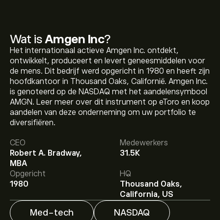
Wat is
Amgen Inc
?
Het internationaal actieve Amgen Inc. ontdekt,
ontwikkelt, produceert en levert geneesmiddelen voor
de mens. Dit bedrijf werd opgericht in 1980 en heeft zijn
hoofdkantoor in Thousand Oaks, Californië. Amgen Inc.
is genoteerd op de NASDAQ met het aandelensymbool
AMGN. Leer meer over dit instrument op eToro en koop
aandelen van deze onderneming om uw portfolio te
De huidige koers van AMGN is 408.30‎$‎.
diversifiëren.
CEO
Medewerkers
Robert A. Bradway,
31.5K
Het gemiddelde koersdoel voor Amgen Inc is 408.30‎$‎.
MBA
Meld je aan
bij eToro voor gedetailleerde
Opgericht
HQ
analistenvoorspellingen en koersdoelen.
1980
Thousand Oaks,
California, US
Analisten bieden voorspellingen voor Amgen Inc
gebaseerd op markttrends, financiële rapporten en
Med-tech
NASDAQ
verwachte groei. Bekijk de meest recente voorspelling