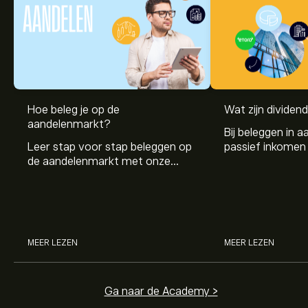
Hoe beleg je op de
Wat zijn dividen
aandelenmarkt?
Bij beleggen in a
Leer stap voor stap beleggen op
passief inkomen 
de aandelenmarkt met onze
genereren. Maar 
beginnersgids: begrijp hoe de
dividenden en h
markt werkt en doe vandaag je
stockdividenden
eerste investering.
MEER LEZEN
MEER LEZEN
Ga naar de Academy >