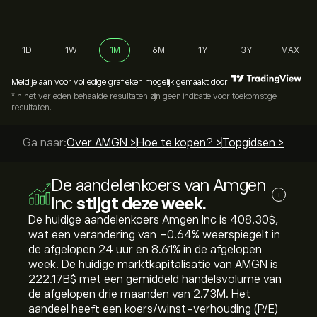
1D
1W
1M
6M
1Y
3Y
MAX
Meld je aan
voor volledige grafieken mogelijk gemaakt door
*In het verleden behaalde resultaten zijn geen indicatie voor toekomstige
resultaten.
Ga naar:
Over AMGN >
Hoe te kopen? >
Topgidsen >
De aandelenkoers van Amgen
i
Inc
stijgt deze week.
De huidige aandelenkoers Amgen Inc is 408.30‎$‎,
wat een verandering van ‎-0.64‎% weerspiegelt in
de afgelopen 24 uur en ‎8.61‎% in de afgelopen
week. De huidige marktkapitalisatie van AMGN is
222.17B‎$‎ met een gemiddeld handelsvolume van
de afgelopen drie maanden van 2.73M. Het
aandeel heeft een koers/winst-verhouding (P/E)