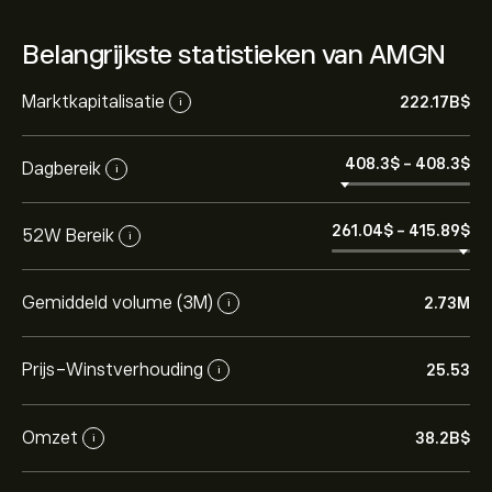
Belangrijkste statistieken van AMGN
Marktkapitalisatie
222.17B‎$‎
i
408.3‎$‎
-
408.3‎$‎
Dagbereik
i
261.04‎$‎
-
415.89‎$‎
52W Bereik
i
Gemiddeld volume (3M)
2.73M
i
Prijs-Winstverhouding
25.53
i
Omzet
38.2B‎$‎
i