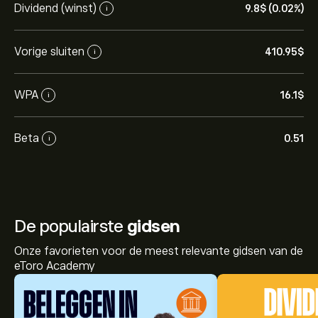
Dividend (winst)
9.8‎$‎ (0.02%)
i
Vorige sluiten
410.95‎$‎
i
WPA
16.1‎$‎
i
Beta
0.51
i
De populairste
gidsen
Onze favorieten voor de meest relevante gidsen van de
eToro Academy