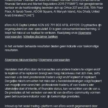
Assets (onder Financial Services Permission Number 220073) krachtens de
Financial Services and Market Regulations 2015 (“FSMR”). Het geregistreerde
kantoor en de hoofdvestiging bevinden zich op Office 207 and 208, 15th Floor
Floor, Al Sarab Tower, ADGM Square, Al Maryah Island, Abu Dhabi, United
Arab Emirates (“UAE”).
eToro AUS Capital Limited ACN 612 791 803 AFSL 491139. Cryptoactiva zijn
ongereguleerd en zeer speculatief. Er is geen consumentenbescherming. U
loopt het risico al uw kapitaal te verliezen. Raadpleeg onze
Algemene
voorwaarden
.
Volledige disclaimer bekijken
In het verleden behaalde resultaten bieden geen indicatie voor toekomstige
resultaten.
Algemene risicoverklaring
|
Algemene voorwaarden
Handelen met eToro door de transacties van andere traders te volgen en/of
te kopiëren of te repliceren brengt een hoog risiconiveau met zich mee, zelfs
wanneer u de best presterende traders volgt en/of kopieert of repliceert.
Dergelijke risico’s omvatten het risico dat u handelsbeslissingen volgt/kopieert
van mogelijk onervaren/niet-professionele traders, of van traders wier
uiteindelijke doel of intentie, of financiële status, kan verschillen van die van u.
De prestaties uit het verleden van een lid van de eToro-community vormen
geen betrouwbare indicator voor zijn toekomstige prestaties.
Inhoud op het social trading-platform van eToro wordt gegenereerd door