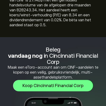
van CINF is 27.14B‎$‎ met een gemiddeld
handelsvolume van de afgelopen drie maanden
van 828243.34. Het aandeel heeft een
koers/winst-verhouding (P/E) van 8.34 en een
dividendrendement van 0.02%. De bèta van het
aandeel staat op 0.5.
Beleg
vandaag nog
in Cincinnati Financial
Corp
Maak een eToro-account aan om CINF-aandelen te
kopen op een veilig, gebruiksvriendelijk, multi-
assethandelsplatform.
Koop Cincinnati Financial Corp