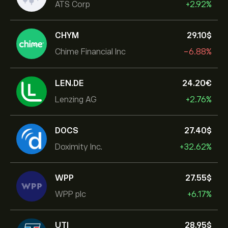
ATS Corp
+2.92%
CHYM
29.10‎$‎
Chime Financial Inc
-6.88%
LEN.DE
24.20‎€‎
Lenzing AG
+2.76%
DOCS
27.40‎$‎
Doximity Inc.
+32.62%
WPP
27.55‎$‎
WPP plc
+6.17%
UTI
28.95‎$‎