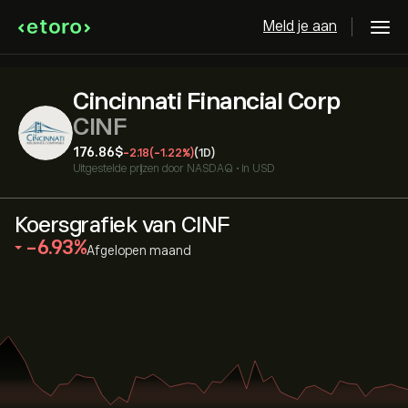
Meld je aan
Cincinnati Financial Corp
CINF
176.86‎$‎
-2.18
(-1.22%)
(1D)
Uitgestelde prijzen door
NASDAQ
•
in USD
Koersgrafiek van CINF
‎-6.93‎
Afgelopen maand