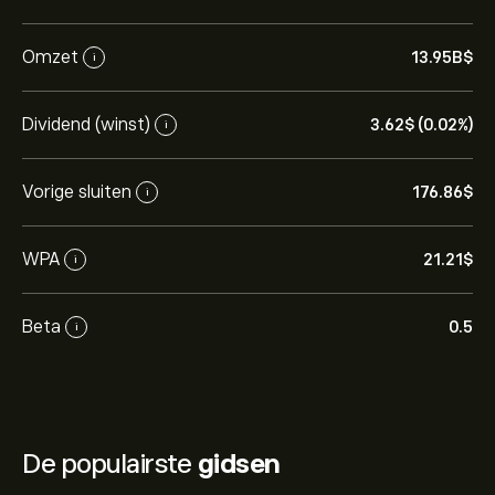
Omzet
13.95B‎$‎
i
Dividend (winst)
3.62‎$‎ (0.02%)
i
Vorige sluiten
176.86‎$‎
i
WPA
21.21‎$‎
i
Beta
0.5
i
De populairste
gidsen