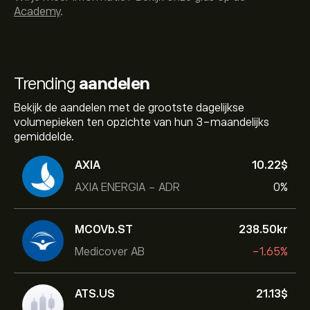
Academy
.
Trending
aandelen
Bekijk de aandelen met de grootste dagelijkse
volumepieken ten opzichte van hun 3-maandelijks
gemiddelde.
AXIA
10.22‎$‎
AXIA ENERGIA - ADR
0%
MCOVb.ST
238.50‎kr‎
Medicover AB
-1.65%
ATS.US
21.13‎$‎