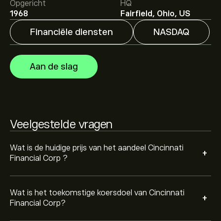
Corp is 176.86‎$‎.
Meld je aan
bij eToro voor
Opgericht
HQ
gedetailleerde analistenvoorspellingen en koersdoelen.
1968
Fairfield, Ohio, US
Financiële diensten
NASDAQ
Analisten bieden voorspellingen voor Cincinnati
Financial Corp gebaseerd op markttrends, financiële
rapporten en verwachte groei. Bekijk de meest recente
Aan de slag
voorspelling voor toekomstige koersbewegingen.
De marktkapitalisatie van Cincinnati Financial Corp is
27.14B‎$‎
Veelgestelde vragen
Gebaseerd op aanbevelingen van 5 analisten voor CINF
in de afgelopen 3 maanden, is de algemene consensus
Matige buy.
Wat is de huidige prijs van het aandeel Cincinnati
+
Financial Corp ?
Wat is het toekomstige koersdoel van Cincinnati
+
Financial Corp?