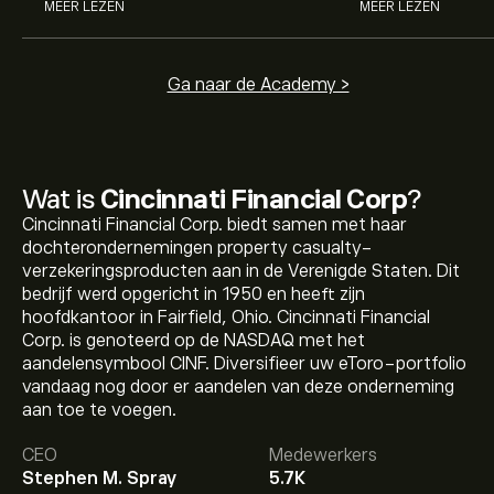
MEER LEZEN
MEER LEZEN
Ga naar de Academy >
Wat is
Cincinnati Financial Corp
?
Cincinnati Financial Corp. biedt samen met haar
dochterondernemingen property casualty-
verzekeringsproducten aan in de Verenigde Staten. Dit
bedrijf werd opgericht in 1950 en heeft zijn
hoofdkantoor in Fairfield, Ohio. Cincinnati Financial
Corp. is genoteerd op de NASDAQ met het
aandelensymbool CINF. Diversifieer uw eToro-portfolio
De huidige koers van CINF is 176.86‎$‎.
vandaag nog door er aandelen van deze onderneming
aan toe te voegen.
CEO
Medewerkers
Het gemiddelde koersdoel voor Cincinnati Financial
Stephen M. Spray
5.7K