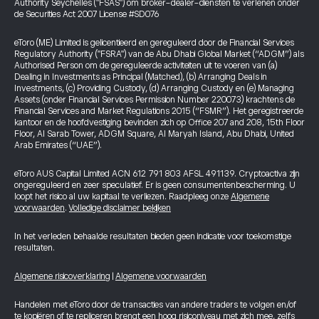
Authority Seychelles ("FSAS") om broker-dealer-diensten te verlenen onder
de Securities Act 2007 License #SD076
eToro (ME) Limited is gelicentieerd en gereguleerd door de Financial Services
Regulatory Authority ("FSRA") van de Abu Dhabi Global Market (“ADGM”) als
Authorised Person om de gereguleerde activiteiten uit te voeren van (a)
Dealing in Investments as Principal (Matched), (b) Arranging Deals in
Investments, (c) Providing Custody, (d) Arranging Custody en (e) Managing
Assets (onder Financial Services Permission Number 220073) krachtens de
Financial Services and Market Regulations 2015 (“FSMR”). Het geregistreerde
kantoor en de hoofdvestiging bevinden zich op Office 207 and 208, 15th Floor
Floor, Al Sarab Tower, ADGM Square, Al Maryah Island, Abu Dhabi, United
Arab Emirates (“UAE”).
eToro AUS Capital Limited ACN 612 791 803 AFSL 491139. Cryptoactiva zijn
ongereguleerd en zeer speculatief. Er is geen consumentenbescherming. U
loopt het risico al uw kapitaal te verliezen. Raadpleeg onze
Algemene
voorwaarden
.
Volledige disclaimer bekijken
In het verleden behaalde resultaten bieden geen indicatie voor toekomstige
resultaten.
Algemene risicoverklaring
|
Algemene voorwaarden
Handelen met eToro door de transacties van andere traders te volgen en/of
te kopiëren of te repliceren brengt een hoog risiconiveau met zich mee, zelfs