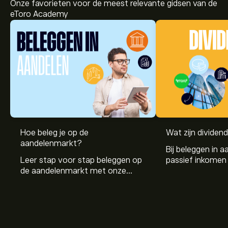
Onze favorieten voor de meest relevante gidsen van de
eToro Academy
Hoe beleg je op de
Wat zijn dividen
aandelenmarkt?
Bij beleggen in a
Leer stap voor stap beleggen op
passief inkomen 
de aandelenmarkt met onze
genereren. Maar 
beginnersgids: begrijp hoe de
dividenden en h
markt werkt en doe vandaag je
stockdividenden
eerste investering.