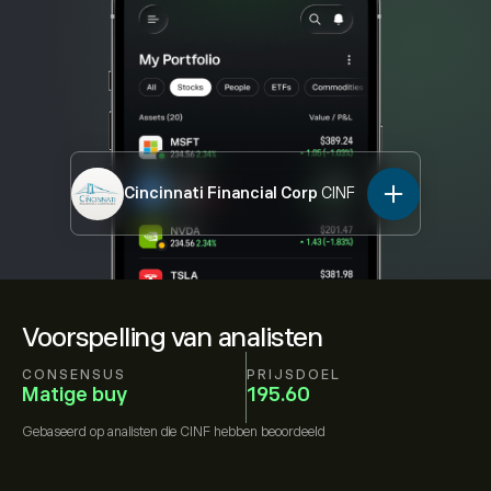
Cincinnati Financial Corp
CINF
Voorspelling van analisten
CONSENSUS
PRIJSDOEL
Matige buy
195.60
Gebaseerd op
analisten die
CINF
hebben beoordeeld