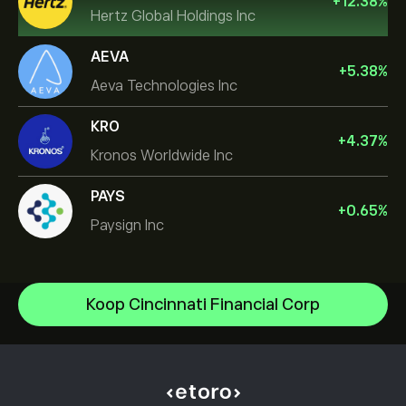
+
12.38
%
Hertz Global Holdings Inc
AEVA
+
5.38
%
Aeva Technologies Inc
KRO
+
4.37
%
Kronos Worldwide Inc
PAYS
+
0.65
%
Paysign Inc
NVIDIA Corporation
Koop Cincinnati Financial Corp
Amazon.com Inc
Helpcentrum
Microsoft
Hoe te Storten
Hoe CopyTrading werkt
Apple
Hoe op te nemen
Verantwoord handelen
Meta Platforms Inc