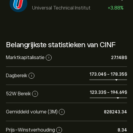
Universal Technical Institut
+3.88%
Belangrijkste statistieken van CINF
Marktkapitalisatie
27.14B‎$‎
i
173.04‎$‎
-
178.35‎$‎
Dagbereik
i
123.33‎$‎
-
194.69‎$‎
52W Bereik
i
Gemiddeld volume (3M)
828243.34
i
Prijs-Winstverhouding
8.34
i