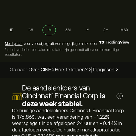
1D
1W
1M
6M
1Y
3Y
MAX
Meld je aan
voor volledige grafieken mogelijk gemaakt door
*In het verleden behaalde resultaten zijn geen indicatie voor toekomstige
resultaten.
Ga naar:
Over CINF >
Hoe te kopen? >
Topgidsen >
De aandelenkoers van
Cincinnati Financial Corp
is
i
deze week stabiel.
De huidige aandelenkoers Cincinnati Financial Corp
is 176.86‎$‎, wat een verandering van ‎-1.22‎%
weerspiegelt in de afgelopen 24 uur en ‎-0.44‎% in
de afgelopen week. De huidige marktkapitalisatie