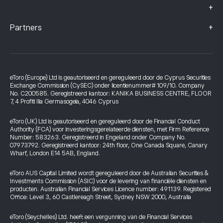
+
+
Partners
eToro (Europe) Ltd is geautoriseerd en gereguleerd door de Cyprus Securities
Exchange Commission (CySEC) onder licentienummer# 109/10. Company
No. C200585. Geregistreerd kantoor: KANIKA BUSINESS CENTRE, FLOOR
7, 4 Profiti Ilia Germasogeia, 4046 Cyprus
eToro (UK) Ltd is geautoriseerd en gereguleerd door de Financial Conduct
Authority (FCA) voor investeringsgerelateerde diensten, met Firm Reference
Number: 583263. Geregistreerd in Engeland onder Company No.
07973792. Geregistreerd kantoor: 24th floor, One Canada Square, Canary
Wharf, London E14 5AB, England.
eToro AUS Capital Limited wordt gereguleerd door de Australian Securities &
Investments Commission (ASIC) voor de levering van financiële diensten en
producten. Australian Financial Services Licence number: 491139. Registered
Office: Level 3, 60 Castlereagh Street, Sydney NSW 2000, Australia
eToro (Seychelles) Ltd. heeft een vergunning van de Financial Services