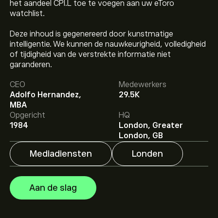
het aandeel CPI.L toe te voegen aan uw eToro
watchlist.
Deze inhoud is gegenereerd door kunstmatige
intelligentie. We kunnen de nauwkeurigheid, volledigheid
of tijdigheid van de verstrekte informatie niet
De huidige koers van CPI.L is 263.5000‎p‎.
garanderen.
CEO
Medewerkers
Adolfo Hernandez,
29.5K
Het gemiddelde koersdoel voor Capita is 263.5000‎p‎.
MBA
Meld je aan
bij eToro voor gedetailleerde
Opgericht
HQ
analistenvoorspellingen en koersdoelen.
1984
London, Greater
Analisten bieden voorspellingen voor Capita gebaseerd
London, GB
op markttrends, financiële rapporten en verwachte
groei. Bekijk de meest recente voorspelling voor
Mediadiensten
Londen
toekomstige koersbewegingen.
De marktkapitalisatie van Capita is 316.21M‎p‎
Aan de slag
Gebaseerd op aanbevelingen van 2 analisten voor CPI.L