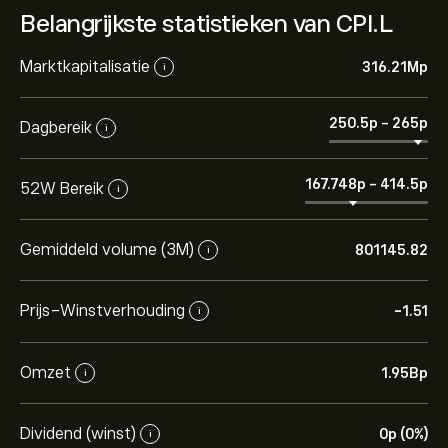
Belangrijkste statistieken van CPI.L
Marktkapitalisatie
316.21M‎p‎
i
250.5‎p‎
-
265‎p‎
Dagbereik
i
167.748‎p‎
-
414.5‎p‎
52W Bereik
i
Gemiddeld volume (3M)
801145.82
i
Prijs-Winstverhouding
-1.51
i
Omzet
1.95B‎p‎
i
Dividend (winst)
0‎p‎ (0%)
i