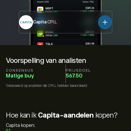
Capita
CPI.L
Voorspelling van analisten
CONSENSUS
PRIJSDOEL
Matige buy
567.50
Gebaseerd op
analisten die
CPI.L
hebben beoordeeld
Hoe kan ik
Capita-aandelen
kopen?
Capita kopen:
01