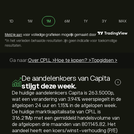
1D
1W
1M
6M
1Y
3Y
MAX
Meld je aan
voor volledige grafieken mogelijk gemaakt door
*In het verleden behaalde resultaten zijn geen indicatie voor toekomstige
resultaten.
Ga naar:
Over CPI.L >
Hoe te kopen? >
Topgidsen >
De aandelenkoers van Capita
i
stijgt deze week.
De huidige aandelenkoers Capita is 263.5000‎p‎,
wat een verandering van ‎3.94‎% weerspiegelt in de
afgelopen 24 uur en ‎1.15‎% in de afgelopen week.
De huidige marktkapitalisatie van CPI.L is
316.21M‎p‎ met een gemiddeld handelsvolume van
de afgelopen drie maanden van 801145.82. Het
aandeel heeft een koers/winst-verhouding (P/E)