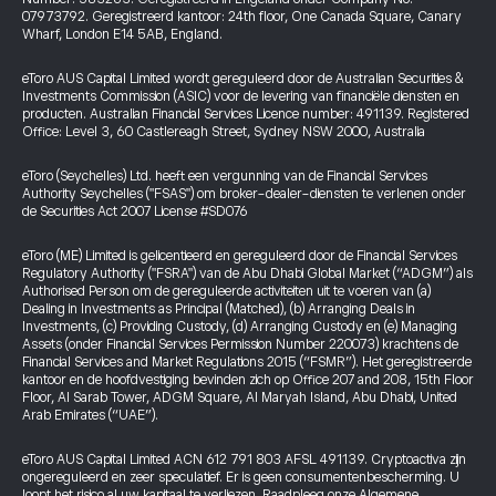
07973792. Geregistreerd kantoor: 24th floor, One Canada Square, Canary
Wharf, London E14 5AB, England.
eToro AUS Capital Limited wordt gereguleerd door de Australian Securities &
Investments Commission (ASIC) voor de levering van financiële diensten en
producten. Australian Financial Services Licence number: 491139. Registered
Office: Level 3, 60 Castlereagh Street, Sydney NSW 2000, Australia
eToro (Seychelles) Ltd. heeft een vergunning van de Financial Services
Authority Seychelles ("FSAS") om broker-dealer-diensten te verlenen onder
de Securities Act 2007 License #SD076
eToro (ME) Limited is gelicentieerd en gereguleerd door de Financial Services
Regulatory Authority ("FSRA") van de Abu Dhabi Global Market (“ADGM”) als
Authorised Person om de gereguleerde activiteiten uit te voeren van (a)
Dealing in Investments as Principal (Matched), (b) Arranging Deals in
Investments, (c) Providing Custody, (d) Arranging Custody en (e) Managing
Assets (onder Financial Services Permission Number 220073) krachtens de
Financial Services and Market Regulations 2015 (“FSMR”). Het geregistreerde
kantoor en de hoofdvestiging bevinden zich op Office 207 and 208, 15th Floor
Floor, Al Sarab Tower, ADGM Square, Al Maryah Island, Abu Dhabi, United
Arab Emirates (“UAE”).
eToro AUS Capital Limited ACN 612 791 803 AFSL 491139. Cryptoactiva zijn
ongereguleerd en zeer speculatief. Er is geen consumentenbescherming. U
loopt het risico al uw kapitaal te verliezen. Raadpleeg onze
Algemene