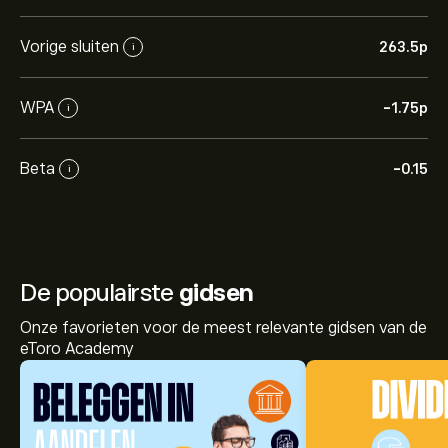
Vorige sluiten
263.5‎p‎
i
WPA
-1.75‎p‎
i
Beta
-0.15
i
De populairste
gidsen
Onze favorieten voor de meest relevante gidsen van de
eToro Academy