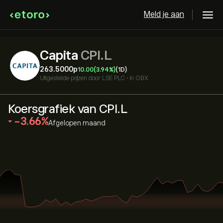
Meld je aan
Capita
CPI.L
263.5000‎p‎
10.00
(3.94%)
(1D)
Uitgestelde prijzen door
LSE PLC
•
in GBX
Koersgrafiek van CPI.L
‎-3.66‎
Afgelopen maand