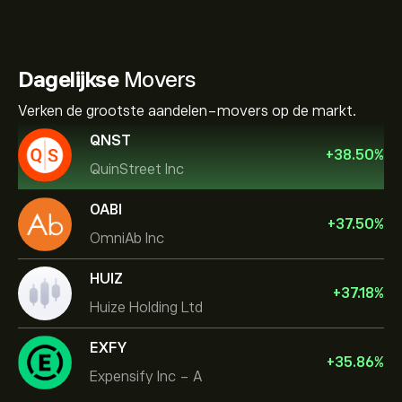
Dagelijkse
Movers
Verken de grootste aandelen-movers op de markt.
QNST
+
38.50
%
QuinStreet Inc
OABI
+
37.50
%
OmniAb Inc
HUIZ
+
37.18
%
Huize Holding Ltd
EXFY
+
35.86
%
Expensify Inc - A