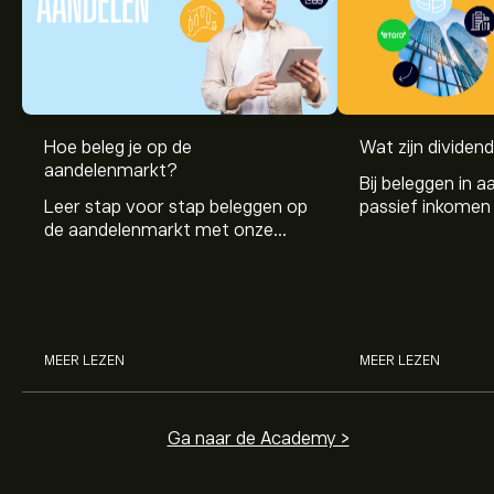
Hoe beleg je op de
Wat zijn dividen
aandelenmarkt?
Bij beleggen in a
Leer stap voor stap beleggen op
passief inkomen 
de aandelenmarkt met onze
genereren. Maar 
beginnersgids: begrijp hoe de
dividenden en h
markt werkt en doe vandaag je
stockdividenden
eerste investering.
MEER LEZEN
MEER LEZEN
Ga naar de Academy >