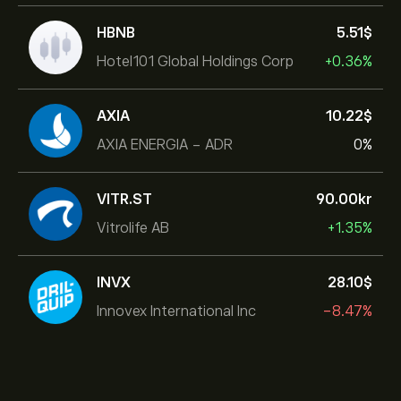
HBNB
5.51‎$‎
Hotel101 Global Holdings Corp
+0.36%
AXIA
10.22‎$‎
AXIA ENERGIA - ADR
0%
VITR.ST
90.00‎kr‎
Vitrolife AB
+1.35%
INVX
28.10‎$‎
Innovex International Inc
-8.47%