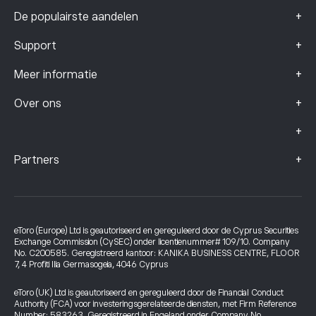
+
De populairste aandelen
+
Support
+
Meer informatie
+
Over ons
+
+
Partners
eToro (Europe) Ltd is geautoriseerd en gereguleerd door de Cyprus Securities
Exchange Commission (CySEC) onder licentienummer# 109/10. Company
No. C200585. Geregistreerd kantoor: KANIKA BUSINESS CENTRE, FLOOR
7, 4 Profiti Ilia Germasogeia, 4046 Cyprus
eToro (UK) Ltd is geautoriseerd en gereguleerd door de Financial Conduct
Authority (FCA) voor investeringsgerelateerde diensten, met Firm Reference
Number: 583263. Geregistreerd in Engeland onder Company No.