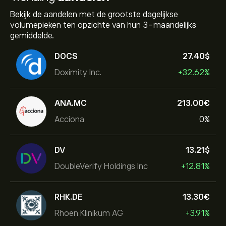
Bekijk de aandelen met de grootste dagelijkse
volumepieken ten opzichte van hun 3-maandelijks
gemiddelde.
DOCS
27.40‎$‎
Doximity Inc.
+32.62%
ANA.MC
213.00‎€‎
Acciona
0%
DV
13.21‎$‎
DoubleVerify Holdings Inc
+12.81%
RHK.DE
13.30‎€‎
Rhoen Klinikum AG
+3.91%