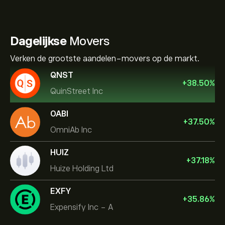
Dagelijkse
Movers
Verken de grootste aandelen-movers op de markt.
QNST
+
38.50
%
QuinStreet Inc
OABI
+
37.50
%
OmniAb Inc
HUIZ
+
37.18
%
Huize Holding Ltd
EXFY
+
35.86
%
Expensify Inc - A