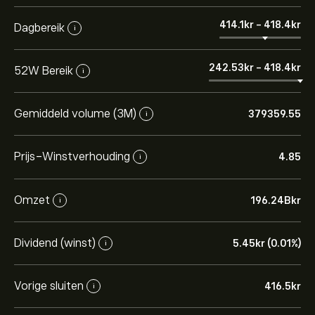
414.1‎kr‎
-
418.4‎kr‎
Dagbereik
i
242.53‎kr‎
-
418.4‎kr‎
52W Bereik
i
Gemiddeld volume (3M)
379359.55
i
Prijs-Winstverhouding
4.85
i
Omzet
196.24B‎kr‎
i
Dividend (winst)
5.45‎kr‎ (0.01%)
i
Vorige sluiten
416.5‎kr‎
i