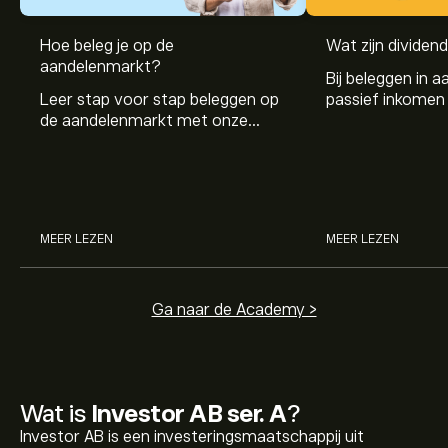
Hoe beleg je op de
Wat zijn dividen
aandelenmarkt?
Bij beleggen in a
Leer stap voor stap beleggen op
passief inkomen 
de aandelenmarkt met onze
genereren. Maar 
beginnersgids: begrijp hoe de
dividenden en h
markt werkt en doe vandaag je
stockdividenden
eerste investering.
MEER LEZEN
MEER LEZEN
Ga naar de Academy >
Wat is
Investor AB ser. A
?
Investor AB is een investeringsmaatschappij uit