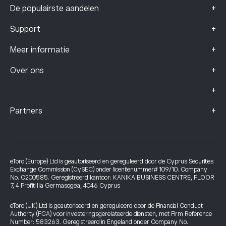
+
De populairste aandelen
+
Support
+
Meer informatie
+
Over ons
+
+
Partners
eToro (Europe) Ltd is geautoriseerd en gereguleerd door de Cyprus Securities
Exchange Commission (CySEC) onder licentienummer# 109/10. Company
No. C200585. Geregistreerd kantoor: KANIKA BUSINESS CENTRE, FLOOR
7, 4 Profiti Ilia Germasogeia, 4046 Cyprus
eToro (UK) Ltd is geautoriseerd en gereguleerd door de Financial Conduct
Authority (FCA) voor investeringsgerelateerde diensten, met Firm Reference
Number: 583263. Geregistreerd in Engeland onder Company No.