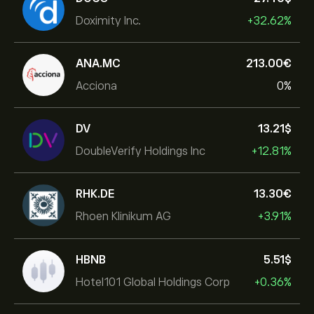
Doximity Inc.
+32.62%
ANA.MC
213.00‎€‎
Acciona
0%
DV
13.21‎$‎
DoubleVerify Holdings Inc
+12.81%
RHK.DE
13.30‎€‎
Rhoen Klinikum AG
+3.91%
HBNB
5.51‎$‎
Hotel101 Global Holdings Corp
+0.36%