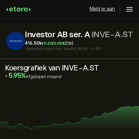
Meld je aan
Investor AB ser. A
INVE-A.ST
416.50‎kr‎
0.20
(0.05%)
(1D)
Uitgestelde prijzen door
Nasdaq Nordic
•
In SEK
Koersgrafiek van INVE-A.ST
‎5.95‎
Afgelopen maand