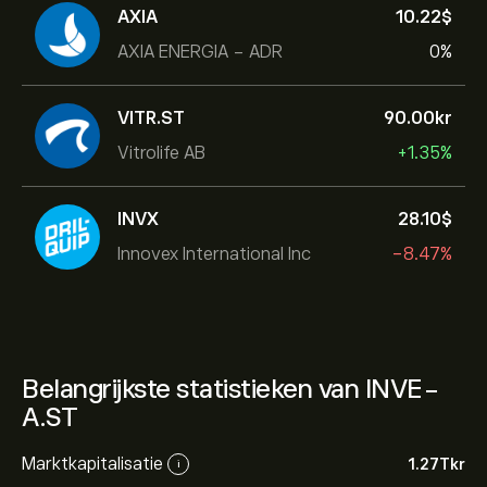
AXIA
10.22‎$‎
AXIA ENERGIA - ADR
0%
VITR.ST
90.00‎kr‎
Vitrolife AB
+1.35%
INVX
28.10‎$‎
Innovex International Inc
-8.47%
Belangrijkste statistieken van INVE-
A.ST
Marktkapitalisatie
1.27T‎kr‎
i