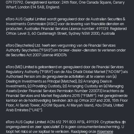
07973792. Geregistreerd kantoor: 24th floor, One Canada Square, Canary
Wharf, London E14 5AB, England.
eToro AUS Capital Limited wordt gereguleerd door de Australian Securities &
Investments Commission (ASIC) voor de levering van financiële diensten en
producten. Australian Financial Services Licence number: 491139. Registered
Office: Level 3, 60 Castlereagh Street, Sydney NSW 2000, Australia
eToro (Seychelles) Ltd. heeft een vergunning van de Financial Services
Authority Seychelles ("FSAS") om broker-dealer-diensten te verlenen onder
de Securities Act 2007 License #SD076
eToro (ME) Limited is gelicentieerd en gereguleerd door de Financial Services
Regulatory Authority ("FSRA") van de Abu Dhabi Global Market (“ADGM”) als
Authorised Person om de gereguleerde activiteiten uit te voeren van (a)
Dealing in Investments as Principal (Matched), (b) Arranging Deals in
Investments, (c) Providing Custody, (d) Arranging Custody en (e) Managing
Assets (onder Financial Services Permission Number 220073) krachtens de
Financial Services and Market Regulations 2015 (“FSMR”). Het geregistreerde
kantoor en de hoofdvestiging bevinden zich op Office 207 and 208, 15th Floor
Floor, Al Sarab Tower, ADGM Square, Al Maryah Island, Abu Dhabi, United
Arab Emirates (“UAE”).
eToro AUS Capital Limited ACN 612 791 803 AFSL 491139. Cryptoactiva zijn
ongereguleerd en zeer speculatief. Er is geen consumentenbescherming. U
loopt het risico al uw kapitaal te verliezen. Raadpleeg onze
Algemene