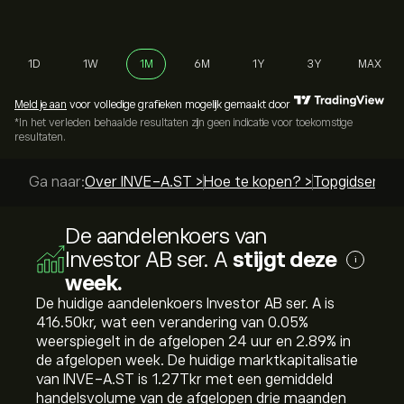
1D
1W
1M
6M
1Y
3Y
MAX
Meld je aan
voor volledige grafieken mogelijk gemaakt door
*In het verleden behaalde resultaten zijn geen indicatie voor toekomstige
resultaten.
Ga naar:
Over INVE-A.ST >
Hoe te kopen? >
Topgidsen >
De aandelenkoers van
Investor AB ser. A
stijgt deze
i
week.
De huidige aandelenkoers Investor AB ser. A is
416.50‎kr‎, wat een verandering van ‎0.05‎%
weerspiegelt in de afgelopen 24 uur en ‎2.89‎% in
de afgelopen week. De huidige marktkapitalisatie
van INVE-A.ST is 1.27T‎kr‎ met een gemiddeld
handelsvolume van de afgelopen drie maanden