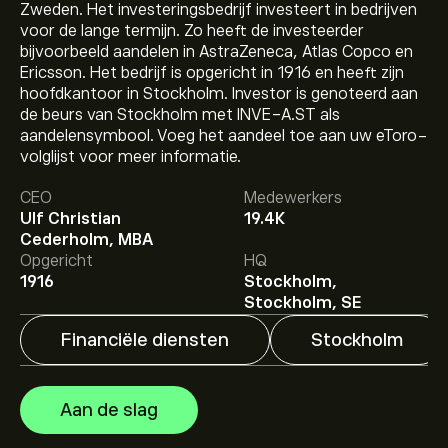
Zweden. Het investeringsbedrijf investeert in bedrijven
voor de lange termijn. Zo heeft de investeerder
bijvoorbeeld aandelen in AstraZeneca, Atlas Copco en
Ericsson. Het bedrijf is opgericht in 1916 en heeft zijn
hoofdkantoor in Stockholm. Investor is genoteerd aan
de beurs van Stockholm met INVE-A.ST als
aandelensymbool. Voeg het aandeel toe aan uw eToro-
volglijst voor meer informatie.
De huidige koers van INVE-A.ST is 416.50‎kr‎.
CEO
Medewerkers
Ulf Christian
19.4K
Cederholm, MBA
Het gemiddelde koersdoel voor Investor AB ser. A is
Opgericht
HQ
416.50‎kr‎.
Meld je aan
bij eToro voor gedetailleerde
1916
Stockholm,
analistenvoorspellingen en koersdoelen.
Stockholm, SE
Financiële diensten
Stockholm
Analisten bieden voorspellingen voor Investor AB ser. A
gebaseerd op markttrends, financiële rapporten en
verwachte groei. Bekijk de meest recente voorspelling
Aan de slag
voor toekomstige koersbewegingen.
De marktkapitalisatie van Investor AB ser. A is 1.27T‎kr‎