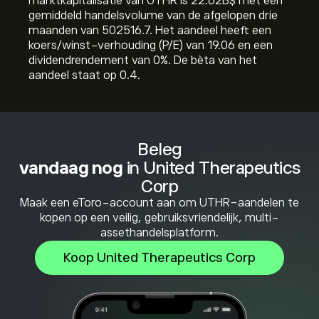
marktkapitalisatie van UTHR is 22.62B‎$‎ met een
gemiddeld handelsvolume van de afgelopen drie
maanden van 502516.7. Het aandeel heeft een
koers/winst-verhouding (P/E) van 19.06 en een
dividendrendement van 0%. De bèta van het
aandeel staat op 0.4.
Beleg
vandaag nog
in United Therapeutics
Corp
Maak een eToro-account aan om UTHR-aandelen te
kopen op een veilig, gebruiksvriendelijk, multi-
assethandelsplatform.
Koop United Therapeutics Corp