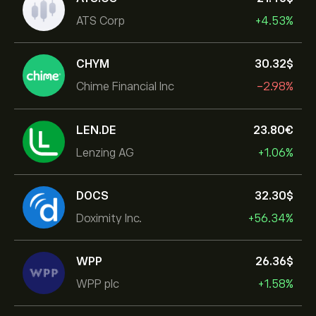
ATS Corp
+4.53%
CHYM
30.32‎$‎
Chime Financial Inc
-2.98%
LEN.DE
23.80‎€‎
Lenzing AG
+1.06%
DOCS
32.30‎$‎
Doximity Inc.
+56.34%
WPP
26.36‎$‎
WPP plc
+1.58%