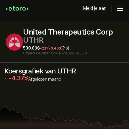
Meld je aan
United Therapeutics Corp
UTHR
530.83‎$‎
-2.11
(-0.40%)
(1D)
Uitgestelde prijzen door
NASDAQ
•
in USD
Koersgrafiek van UTHR
‎-4.37‎
Afgelopen maand