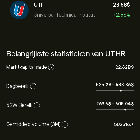
UTI
28.58‎$‎
Universal Technical Institut
+2.55%
Belangrijkste statistieken van UTHR
Marktkapitalisatie
22.62B‎$‎
i
525.2‎$‎
-
533.86‎$‎
Dagbereik
i
269.6‎$‎
-
605.04‎$‎
52W Bereik
i
Gemiddeld volume (3M)
502516.7
i