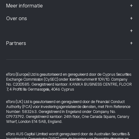
+
Meer informatie
+
Over ons
+
+
Partners
eToro (Europe) Ltd is geautoriseerd en gereguleerd door de Cyprus Securities
Exchange Commission (CySEC) onder licentienummer# 109/10. Company
No. C200585. Geregistreerd kantoor: KANIKA BUSINESS CENTRE, FLOOR
7, 4 Profiti Ilia Germasogeia, 4046 Cyprus
eToro (UK) Ltd is geautoriseerd en gereguleerd door de Financial Conduct
Authority (FCA) voor investeringsgerelateerde diensten, met Firm Reference
Number: 583263. Geregistreerd in Engeland onder Company No.
07973792. Geregistreerd kantoor: 24th floor, One Canada Square, Canary
Wharf, London E14 5AB, England.
eToro AUS Capital Limited wordt gereguleerd door de Australian Securities &