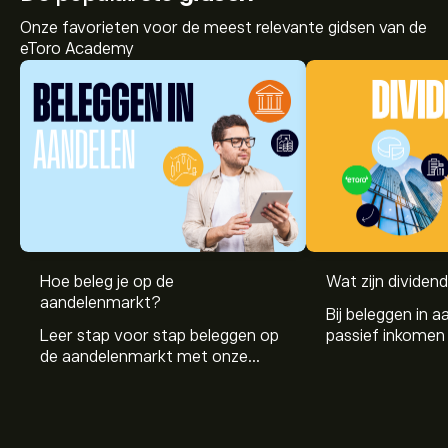
Onze favorieten voor de meest relevante gidsen van de
eToro Academy
Hoe beleg je op de
Wat zijn dividen
aandelenmarkt?
Bij beleggen in a
Leer stap voor stap beleggen op
passief inkomen 
de aandelenmarkt met onze
genereren. Maar 
beginnersgids: begrijp hoe de
dividenden en h
markt werkt en doe vandaag je
stockdividenden
eerste investering.