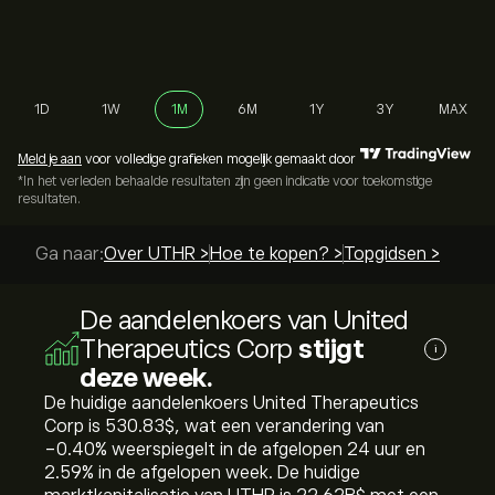
1D
1W
1M
6M
1Y
3Y
MAX
Meld je aan
voor volledige grafieken mogelijk gemaakt door
*In het verleden behaalde resultaten zijn geen indicatie voor toekomstige
resultaten.
Ga naar:
Over UTHR >
Hoe te kopen? >
Topgidsen >
De aandelenkoers van United
Therapeutics Corp
stijgt
i
deze week.
De huidige aandelenkoers United Therapeutics
Corp is 530.83‎$‎, wat een verandering van
‎-0.40‎% weerspiegelt in de afgelopen 24 uur en
‎2.59‎% in de afgelopen week. De huidige