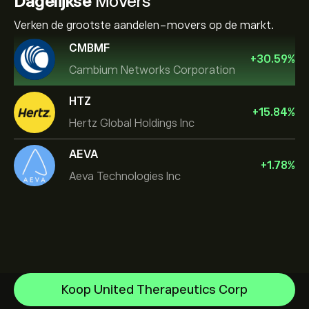
Dagelijkse
Movers
Verken de grootste aandelen-movers op de markt.
CMBMF
+
30.59
%
Cambium Networks Corporation
HTZ
+
15.84
%
Hertz Global Holdings Inc
AEVA
+
1.78
%
Aeva Technologies Inc
NVIDIA Corporation
Koop United Therapeutics Corp
Amazon.com Inc