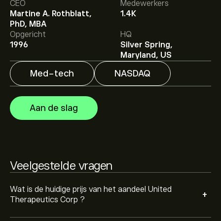
CEO
Medewerkers
Martine A. Rothblatt,
1.4K
PhD, MBA
Het gemiddelde koersdoel voor United Therapeutics
Opgericht
HQ
Corp is 530.83‎$‎.
Meld je aan
bij eToro voor
1996
Silver Spring,
gedetailleerde analistenvoorspellingen en koersdoelen.
Maryland, US
Med-tech
NASDAQ
Analisten bieden voorspellingen voor United
Therapeutics Corp gebaseerd op markttrends,
financiële rapporten en verwachte groei. Bekijk de
Aan de slag
meest recente voorspelling voor toekomstige
koersbewegingen.
De marktkapitalisatie van United Therapeutics Corp is
22.62B‎$‎
Veelgestelde vragen
Gebaseerd op aanbevelingen van 5 analisten voor
UTHR in de afgelopen 3 maanden, is de algemene
consensus Matige buy.
Wat is de huidige prijs van het aandeel United
+
Therapeutics Corp ?