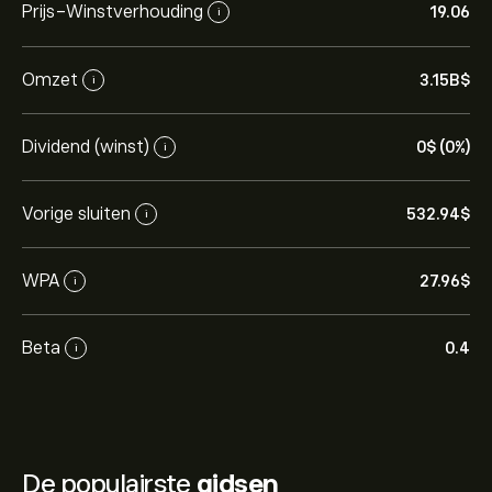
Prijs-Winstverhouding
19.06
i
Omzet
3.15B‎$‎
i
Dividend (winst)
0‎$‎ (0%)
i
Vorige sluiten
532.94‎$‎
i
WPA
27.96‎$‎
i
Beta
0.4
i
De populairste
gidsen