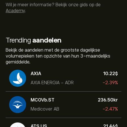
Wil je meer informatie? Bekijk onze gids op de
Academy
.
Trending
aandelen
Bekijk de aandelen met de grootste dagelijkse
volumepieken ten opzichte van hun 3-maandelijks
gemiddelde.
AXIA
10.22‎$‎
AXIA ENERGIA - ADR
-2.39%
MCOVb.ST
236.50‎kr‎
Medicover AB
-2.47%
ATS.US
21.46‎$‎