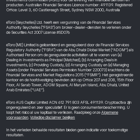
Investments Commission (ASIC) voor de levering van financiële diensten en
producten. Australian Financial Services Licence number: 491139. Registered
Office: Level 3, 60 Castlereagh Street, Sydney NSW 2000, Australia
eToro (Seychelles) Ltd. heeft een vergunning van de Financial Services
Authority Seychelles ("FSAS") om broker-dealer-diensten te verlenen onder
de Securities Act 2007 License #SD076
eToro (ME) Limited is gelicentieerd en gereguleerd door de Financial Services
Regulatory Authority ("FSRA") van de Abu Dhabi Global Market (“ADGM”) als
Authorised Person om de gereguleerde activiteiten uit te voeren van (a)
Dealing in Investments as Principal (Matched), (b) Arranging Deals in
Investments, (c) Providing Custody, (d) Arranging Custody en (e) Managing
Assets (onder Financial Services Permission Number 220073) krachtens de
Financial Services and Market Regulations 2015 (“FSMR”). Het geregistreerde
kantoor en de hoofdvestiging bevinden zich op Office 207 and 208, 15th Floor
Floor, Al Sarab Tower, ADGM Square, Al Maryah Island, Abu Dhabi, United
Arab Emirates (“UAE”).
eToro AUS Capital Limited ACN 612 791 803 AFSL 491139. Cryptoactiva zijn
ongereguleerd en zeer speculatief. Er is geen consumentenbescherming. U
loopt het risico al uw kapitaal te verliezen. Raadpleeg onze
Algemene
voorwaarden
.
Volledige disclaimer bekijken
In het verleden behaalde resultaten bieden geen indicatie voor toekomstige
resultaten.