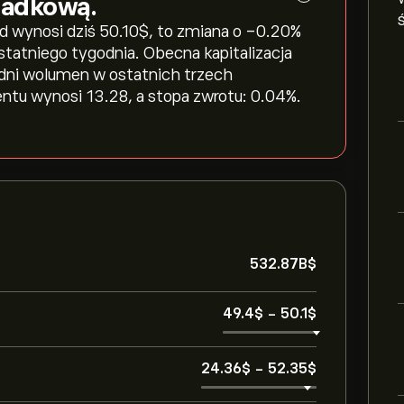
padkową.
ynosi dziś 50.10‎$‎, to zmiana o ‎-0.20‎%
ostatniego tygodnia. Obecna kapitalizacja
edni wolumen w ostatnich trzech
ntu wynosi 13.28, a stopa zwrotu: 0.04%.
532.87B‎$‎
49.4‎$‎
-
50.1‎$‎
24.36‎$‎
-
52.35‎$‎