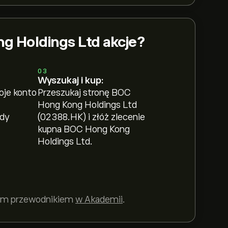
g Holdings Ltd akcje?
03
Wyszukaj i kup:
oje konto
Przeszukaj stronę BOC
Hong Kong Holdings Ltd
ody
(02388.HK) i złóż zlecenie
kupna BOC Hong Kong
Holdings Ltd.
szym przewodnikiem
w Akademii
.