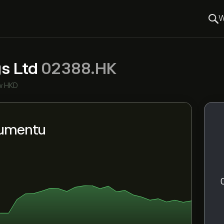
W
s Ltd
02388.HK
w HKD
rumentu