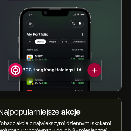
BOC Hong Kong Holdings Ltd
02388.HK
Najpopularniejsze
akcje
Zobacz akcje z największymi dziennymi skokami
wolumenu w porównaniu do ich 3-miesięcznej