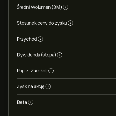
Średni Wolumen (3M)
i
Stosunek ceny do zysku
i
Przychód
i
Dywidenda (stopa)
i
Poprz. Zamknij
i
Zysk na akcję
i
Beta
i