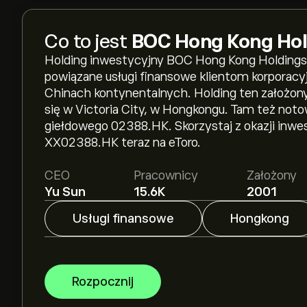
Co to jest
BOC Hong Kong Hol
Holding inwestycyjny BOC Hong Kong Holdings 
powiązane usługi finansowe klientom korporac
Chinach kontynentalnych. Holding ten założony 
się w Victoria City, w Hongkongu. Tam też not
giełdowego 02388.HK. Skorzystaj z okazji inwest
XX02388.HK teraz na eToro.
CEO
Pracownicy
Założony
Yu Sun
15.6K
2001
Usługi finansowe
Hongkong
Rozpocznij