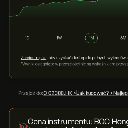
1D
1W
1M
6M
Zarejestruj się
, aby uzyskać dostęp do pełnych wykresów 
*Wyniki osiągnięte w przeszłości nie są wskaźnikiem przy
Przejdź do:
O 02388.HK >
Jak kupować? >
Najlep
Cena instrumentu: BOC Hong