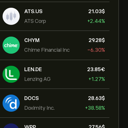
ATS.US
21.03‎$‎
ATS Corp
+2.44%
CHYM
29.28‎$‎
Chime Financial Inc
-6.30%
LEN.DE
23.85‎€‎
Lenzing AG
+1.27%
DOCS
28.63‎$‎
Doximity Inc.
+38.58%
WPP
27.56‎$‎