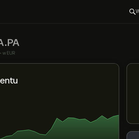
W
A.PA
•
w EUR
mentu