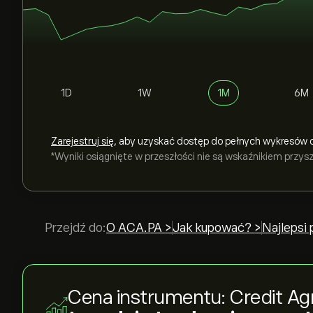
1D
1W
1M
6M
Zarejestruj się
, aby uzyskać dostęp do pełnych wykresów 
*Wyniki osiągnięte w przeszłości nie są wskaźnikiem przy
Przejdź do:
O ACA.PA >
Jak kupować? >
Najlepsi
Cena instrumentu: Credit Agr