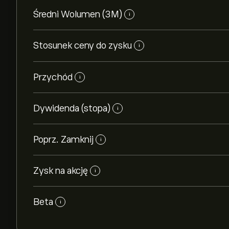
Średni Wolumen (3M)
i
Stosunek ceny do zysku
i
Przychód
i
Dywidenda (stopa)
i
Poprz. Zamknij
i
Zysk na akcję
i
Beta
i