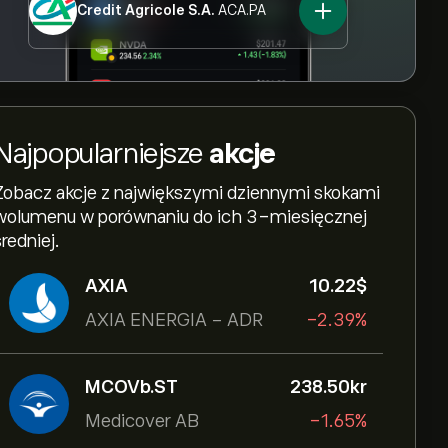
Credit Agricole S.A.
ACA.PA
Najpopularniejsze
akcje
Zobacz akcje z największymi dziennymi skokami
wolumenu w porównaniu do ich 3-miesięcznej
średniej.
AXIA
10.22‎$‎
AXIA ENERGIA - ADR
-2.39%
MCOVb.ST
238.50‎kr‎
Medicover AB
-1.65%