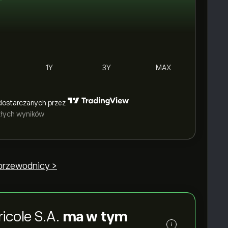
1Y
3Y
MAX
dostarczanych przez
szłych wyników
 przewodnicy >
icole S.A.
ma w tym
i