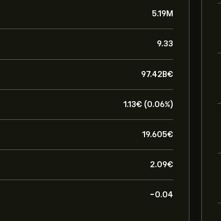
5.19M
9.33
97.42B‎€‎
1.13‎€‎ (0.06%)
19.605‎€‎
2.09‎€‎
-0.04