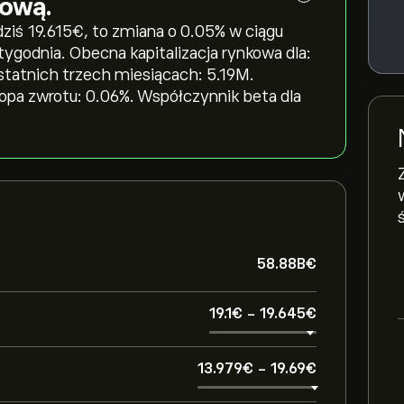
tową.
iś 19.615‎€‎, to zmiana o ‎0.05‎% w ciągu
 tygodnia. Obecna kapitalizacja rynkowa dla:
statnich trzech miesiącach: 5.19M.
topa zwrotu: 0.06%. Współczynnik beta dla
58.88B‎€‎
19.1‎€‎
-
19.645‎€‎
13.979‎€‎
-
19.69‎€‎