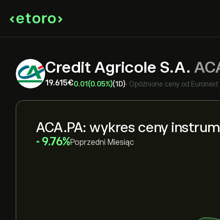
Credit Agricole S.A.
AC
19.615‎€‎
0.01
(0.05%)
(1D)
•
Opóźnione ceny od
Euronext
ACA.PA: wykres ceny instru
‎9.76‎
Poprzedni Miesiąc