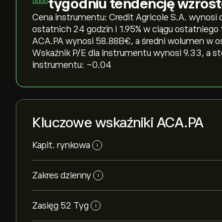
tygodniu tendencję wzros
Cena instrumentu: Credit Agricole S.A. wynosi dz
ostatnich 24 godzin i ‎1.95‎% w ciągu ostatniego
ACA.PA wynosi 58.88B‎€‎, a średni wolumen w o
Wskaźnik P/E dla instrumentu wynosi 9.33, a s
instrumentu: -0.04
Kluczowe wskaźniki ACA.PA
Kapit. rynkowa
i
Zakres dzienny
i
Zasięg 52 Tyg
i