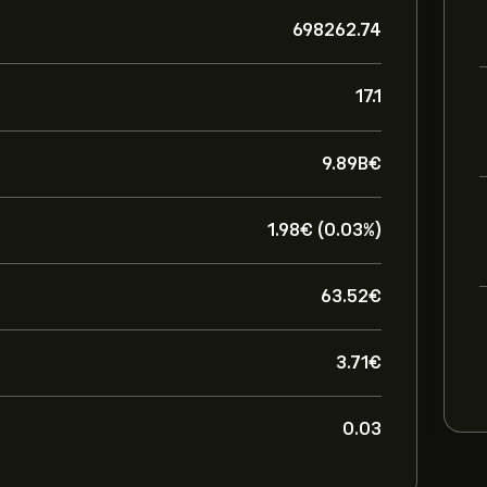
698262.74
17.1
9.89B‎€‎
1.98‎€‎ (0.03%)
63.52‎€‎
3.71‎€‎
0.03