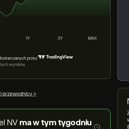
1Y
3Y
MAX
dostarczanych przez
szłych wyników
i przewodnicy >
el NV
ma w tym tygodniu
i