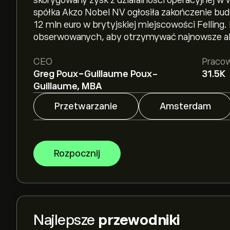
skorygowany zysk z działalności operacyjnej 
spółka Akzo Nobel NV ogłosiła zakończenie bu
12 mln euro w brytyjskiej miejscowości Felling.
obserwowanych, aby otrzymywać najnowsze akt
CEO
Praco
Greg Poux-Guillaume Poux-
31.5K
Guillaume, MBA
Przetwarzanie
Amsterdam
Rozpocznij
Najlepsze
przewodniki