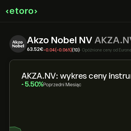
Akzo Nobel NV
AKZA.N
63.52‎€‎
-0.04
(-0.06%)
(1D)
•
Opóźnione ceny od
Eurone
AKZA.NV: wykres ceny instr
‎5.50‎
Poprzedni Miesiąc