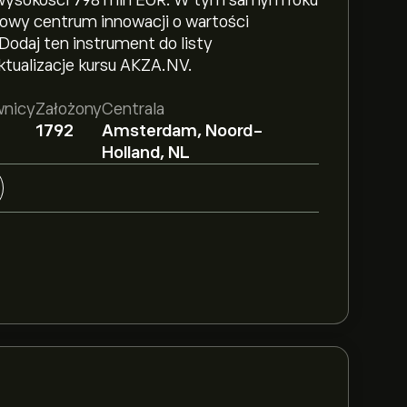
w wysokości 798 mln EUR. W tym samym roku
dowy centrum innowacji o wartości
 Dodaj ten instrument do listy
ualizacje kursu AKZA.NV.
wnicy
Założony
Centrala
1792
Amsterdam, Noord-
Holland, NL