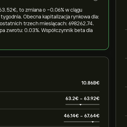
.52‎€‎, to zmiana o ‎-0.06‎% w ciągu
 tygodnia. Obecna kapitalizacja rynkowa dla:
 ostatnich trzech miesiącach: 698262.74.
opa zwrotu: 0.03%. Współczynnik beta dla
10.86B‎€‎
63.2‎€‎
-
63.92‎€‎
46.14‎€‎
-
67.64‎€‎