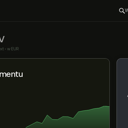
W
V
xt
•
w EUR
umentu