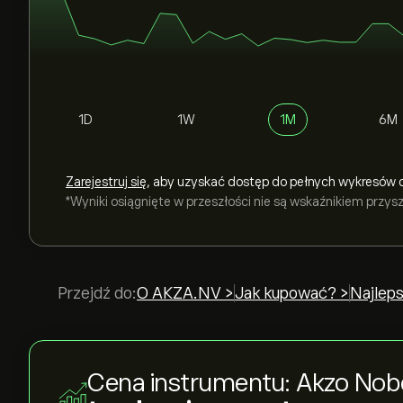
1D
1W
1M
6M
Zarejestruj się
, aby uzyskać dostęp do pełnych wykresów 
*Wyniki osiągnięte w przeszłości nie są wskaźnikiem przy
Przejdź do:
O AKZA.NV >
Jak kupować? >
Najleps
Cena instrumentu: Akzo Nob