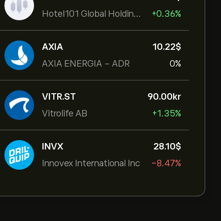
Hotel101 Global Holdings Corp
+0.36%
AXIA
10.22‎$‎
AXIA ENERGIA - ADR
0%
VITR.ST
90.00‎kr‎
Vitrolife AB
+1.35%
INVX
28.10‎$‎
Innovex International Inc
-8.47%