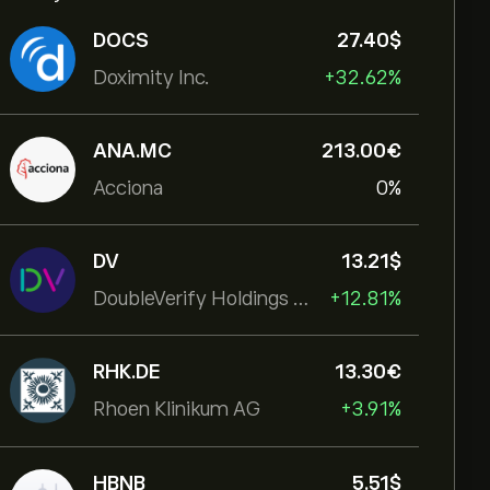
DOCS
27.40‎$‎
Doximity Inc.
+32.62%
ANA.MC
213.00‎€‎
Acciona
0%
DV
13.21‎$‎
DoubleVerify Holdings Inc
+12.81%
RHK.DE
13.30‎€‎
Rhoen Klinikum AG
+3.91%
HBNB
5.51‎$‎