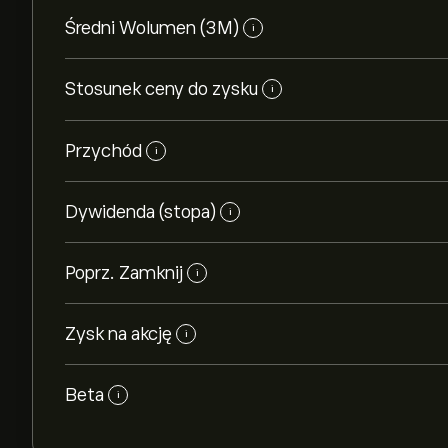
Średni Wolumen (3M)
i
Stosunek ceny do zysku
i
Przychód
i
Dywidenda (stopa)
i
Poprz. Zamknij
i
Zysk na akcję
i
Beta
i