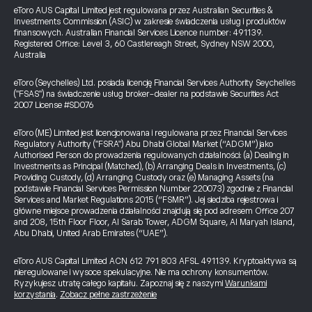
eToro AUS Capital Limited jest regulowana przez Australian Securities &
Investments Commission (ASIC) w zakresie świadczenia usług i produktów
finansowych. Australian Financial Services Licence number: 491139.
Registered Office: Level 3, 60 Castlereagh Street, Sydney NSW 2000,
Australia
eToro (Seychelles) Ltd. posiada licencję Financial Services Authority Seychelles
("FSAS") na świadczenie usług broker-dealer na podstawie Securities Act
2007 License #SD076
eToro (ME) Limited jest licencjonowana i regulowana przez Financial Services
Regulatory Authority ("FSRA") Abu Dhabi Global Market (“ADGM”) jako
Authorised Person do prowadzenia regulowanych działalności: (a) Dealing in
Investments as Principal (Matched), (b) Arranging Deals in Investments, (c)
Providing Custody, (d) Arranging Custody oraz (e) Managing Assets (na
podstawie Financial Services Permission Number 220073) zgodnie z Financial
Services and Market Regulations 2015 (“FSMR”). Jej siedziba rejestrowa i
główne miejsce prowadzenia działalności znajdują się pod adresem Office 207
and 208, 15th Floor Floor, Al Sarab Tower, ADGM Square, Al Maryah Island,
Abu Dhabi, United Arab Emirates (“UAE”).
eToro AUS Capital Limited ACN 612 791 803 AFSL 491139. Kryptoaktywa są
nieregulowane i wysoce spekulacyjne. Nie ma ochrony konsumentów.
Ryzykujesz utratę całego kapitału. Zapoznaj się z naszymi
Warunkami
korzystania
.
Zobacz pełne zastrzeżenie