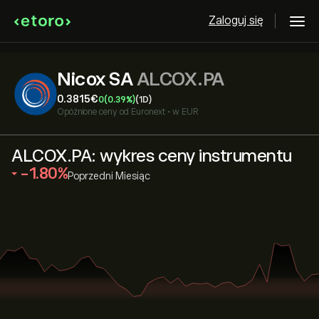
Zaloguj się
Nicox SA
ALCOX.PA
0.3815‎€‎
0
(0.39%)
(1D)
Opóźnione ceny od
Euronext
•
w EUR
ALCOX.PA: wykres ceny instrumentu
‎-1.80‎
Poprzedni Miesiąc