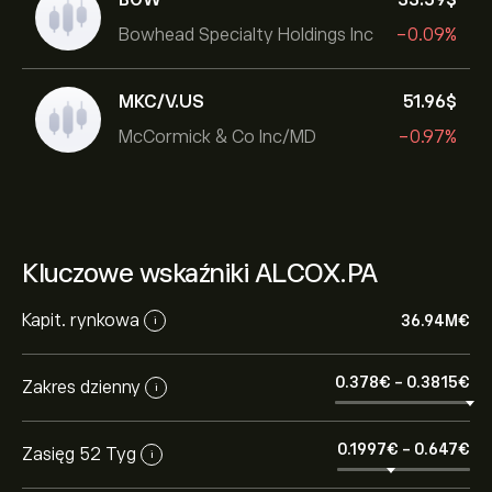
Bowhead Specialty Holdings Inc
-0.09%
MKC/V.US
51.96‎$‎
McCormick & Co Inc/MD
-0.97%
Kluczowe wskaźniki ALCOX.PA
Kapit. rynkowa
36.94M‎€‎
i
0.378‎€‎
-
0.3815‎€‎
Zakres dzienny
i
0.1997‎€‎
-
0.647‎€‎
Zasięg 52 Tyg
i