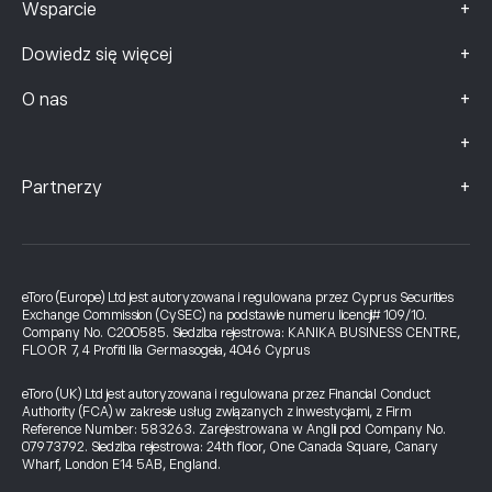
+
Wsparcie
+
Dowiedz się więcej
+
O nas
+
+
Partnerzy
eToro (Europe) Ltd jest autoryzowana i regulowana przez Cyprus Securities
Exchange Commission (CySEC) na podstawie numeru licencji# 109/10.
Company No. C200585. Siedziba rejestrowa: KANIKA BUSINESS CENTRE,
FLOOR 7, 4 Profiti Ilia Germasogeia, 4046 Cyprus
eToro (UK) Ltd jest autoryzowana i regulowana przez Financial Conduct
Authority (FCA) w zakresie usług związanych z inwestycjami, z Firm
Reference Number: 583263. Zarejestrowana w Anglii pod Company No.
07973792. Siedziba rejestrowa: 24th floor, One Canada Square, Canary
Wharf, London E14 5AB, England.