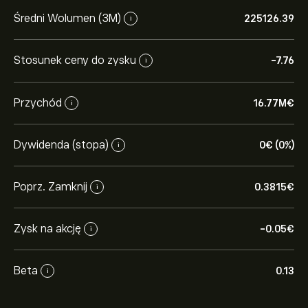
Średni Wolumen (3M)
225126.39
i
Stosunek ceny do zysku
-7.76
i
Przychód
16.77M‎€‎
i
Dywidenda (stopa)
0‎€‎ (0%)
i
Poprz. Zamknij
0.3815‎€‎
i
Zysk na akcję
-0.05‎€‎
i
Beta
0.13
i