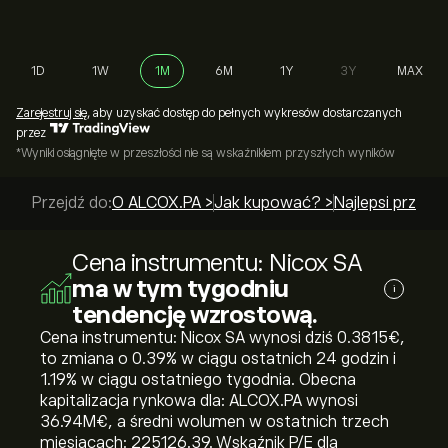
1D
1W
1M
6M
1Y
3Y
MAX
Zarejestruj się
, aby uzyskać dostęp do pełnych wykresów dostarczanych
przez
*Wyniki osiągnięte w przeszłości nie są wskaźnikiem przyszłych wyników
Przejdź do:
O ALCOX.PA >
Jak kupować? >
Najlepsi przewo
Cena instrumentu: Nicox SA
ma w tym tygodniu
i
tendencję wzrostową.
Cena instrumentu: Nicox SA wynosi dziś 0.3815‎€‎,
to zmiana o ‎0.39‎% w ciągu ostatnich 24 godzin i
‎1.19‎% w ciągu ostatniego tygodnia. Obecna
kapitalizacja rynkowa dla: ALCOX.PA wynosi
36.94M‎€‎, a średni wolumen w ostatnich trzech
miesiącach: 225126.39. Wskaźnik P/E dla