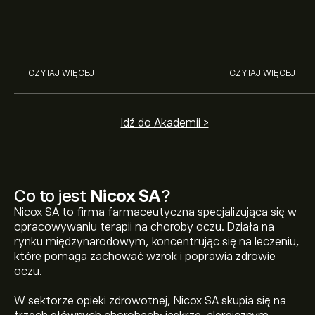
na giełdzie. Wyjaśniamy, jak działa
Broadcom, Crowd
rynek papierów wartościowych i
Networks i Amph
jak zacząć na nim handlować.
eToro.
CZYTAJ WIĘCEJ
CZYTAJ WIĘCEJ
Idź do Akademii >
Co to jest
Nicox SA
?
Nicox SA to firma farmaceutyczna specjalizująca się w
opracowywaniu terapii na choroby oczu. Działa na
rynku międzynarodowym, koncentrując się na leczeniu,
które pomaga zachować wzrok i poprawia zdrowie
oczu.
W sektorze opieki zdrowotnej, Nicox SA skupia się na