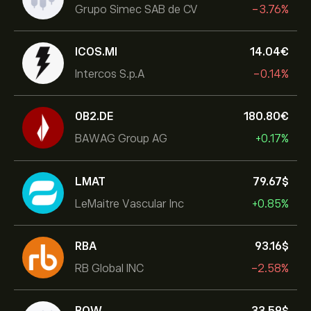
Grupo Simec SAB de CV
-3.76%
ICOS.MI
14.04‎€‎
Intercos S.p.A
-0.14%
0B2.DE
180.80‎€‎
BAWAG Group AG
+0.17%
LMAT
79.67‎$‎
LeMaitre Vascular Inc
+0.85%
RBA
93.16‎$‎
RB Global INC
-2.58%
BOW
33.59‎$‎