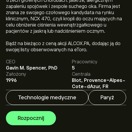
trzech głównych chorobach: jaskrze, alergicznym
zapaleniu spojówek i zespole suchego oka. Firma jest
znana ze swojego czołowego kandydata na rynku
klinicznym, NCX 470, czyli kropli do oczu mających na
celu obniżenie ciśnienia wewnątrzgałkowego u
pacjentów z jaskrą lub nadciśnieniem ocznym.
Aktualna cena instrumentu: ALCOX.PA wynosi 0.3815‎€‎.
Bądź na bieżąco z ceną akcji ALCOX.PA, dodając ją do
swojej listy obserwowanych na eToro.
CEO
Pracownicy
Średnia cena docelowa dla instrumentu: Nicox SA
Gavin M. Spencer, PhD
5
wynosi 0.3815‎€‎.
Zarejestruj się
na eToro, aby poznać
Założony
Centrala
szczegółowe prognozy analityków i ceny docelowe.
1996
Biot, Provence-Alpes-
Cote-dAzur, FR
Analitycy oferują prognozy dla instrumentu: Nicox SA w
oparciu o trendy rynkowe, raporty finansowe i
Technologie medyczne
Paryż
przewidywany wzrost. Sprawdź najnowsze prognozy
dotyczące przyszłych ruchów cen.
Kapitalizacja rynkowa Nicox SA wynosi 36.94M‎€‎
Rozpocznij