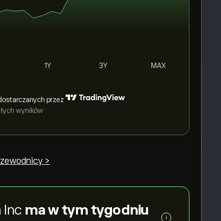
1Y
3Y
MAX
dostarczanych przez
szłych wyników
przewodnicy >
 Inc
ma w tym tygodniu
i