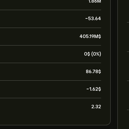
1.86M
-53.64
405.19M‎$‎
0‎$‎ (0%)
86.78‎$‎
-1.62‎$‎
2.32