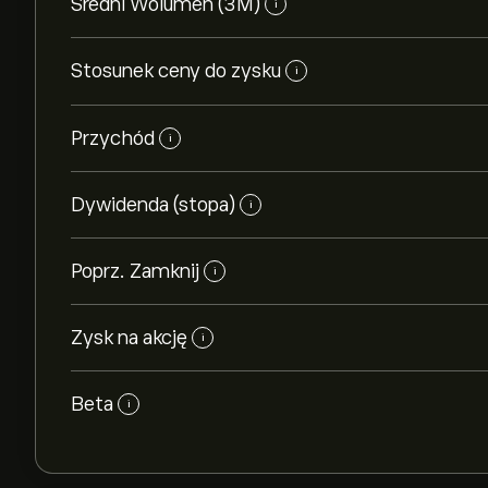
Średni Wolumen (3M)
i
Stosunek ceny do zysku
i
Przychód
i
Dywidenda (stopa)
i
Poprz. Zamknij
i
Zysk na akcję
i
Beta
i