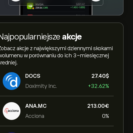
Najpopularniejsze
akcje
Zobacz akcje z największymi dziennymi skokami
wolumenu w porównaniu do ich 3-miesięcznej
średniej.
DOCS
27.40‎$‎
Doximity Inc.
+32.62%
ANA.MC
213.00‎€‎
Acciona
0%