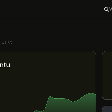
W
•
w USD
ntu