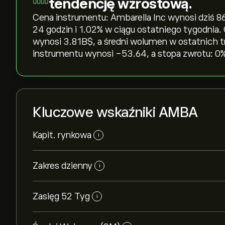
tendencję wzrostową.
Cena instrumentu: Ambarella Inc wynosi dziś 86.7
24 godzin i ‎1.02‎% w ciągu ostatniego tygodnia
wynosi 3.81B‎$‎, a średni wolumen w ostatnich 
instrumentu wynosi -53.64, a stopa zwrotu: 0%
Kluczowe wskaźniki AMBA
Kapit. rynkowa
i
Zakres dzienny
i
Zasięg 52 Tyg
i