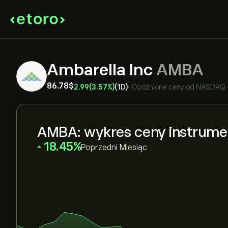
Ambarella Inc
AMBA
86.78‎$‎
2.99
(3.57%)
(1D)
•
Opóźnione ceny od
NASDAQ
AMBA: wykres ceny instrume
‎18.45‎
Poprzedni Miesiąc