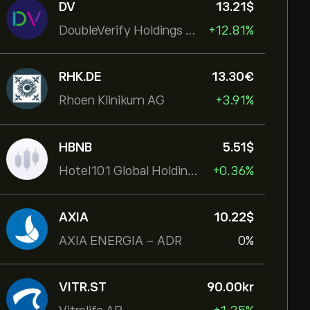
DV
13.21‎$‎
DoubleVerify Holdings Inc
+12.81%
RHK.DE
13.30‎€‎
Rhoen Klinikum AG
+3.91%
HBNB
5.51‎$‎
Hotel101 Global Holdings Corp
+0.36%
AXIA
10.22‎$‎
AXIA ENERGIA - ADR
0%
VITR.ST
90.00‎kr‎