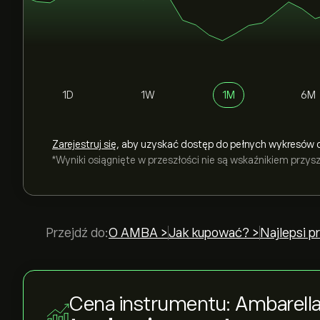
1D
1W
1M
6M
Zarejestruj się
, aby uzyskać dostęp do pełnych wykresów 
*Wyniki osiągnięte w przeszłości nie są wskaźnikiem przy
Przejdź do:
O AMBA >
Jak kupować? >
Najlepsi 
Cena instrumentu: Ambarella