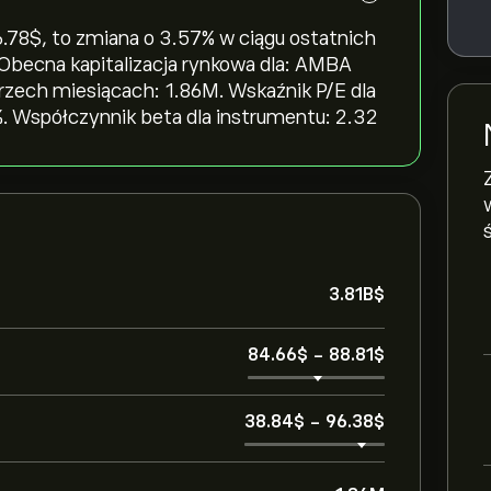
8‎$‎, to zmiana o ‎3.57‎% w ciągu ostatnich
. Obecna kapitalizacja rynkowa dla: AMBA
trzech miesiącach: 1.86M. Wskaźnik P/E dla
. Współczynnik beta dla instrumentu: 2.32
3.81B‎$‎
84.66‎$‎
-
88.81‎$‎
38.84‎$‎
-
96.38‎$‎