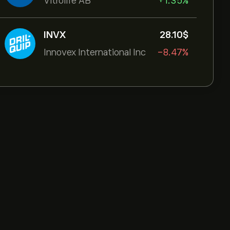
Vitrolife AB
+1.35%
INVX
28.10‎$‎
Innovex International Inc
-8.47%