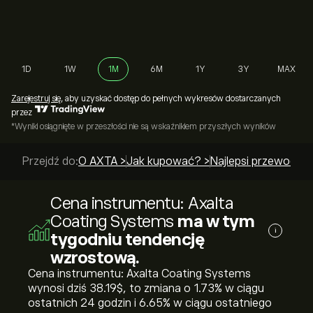
1D
1W
1M
6M
1Y
3Y
MAX
Zarejestruj się
, aby uzyskać dostęp do pełnych wykresów dostarczanych
przez
*Wyniki osiągnięte w przeszłości nie są wskaźnikiem przyszłych wyników
Przejdź do:
O AXTA >
Jak kupować? >
Najlepsi przewodnic
Cena instrumentu: Axalta
Coating Systems
ma w tym
i
tygodniu tendencję
wzrostową.
Cena instrumentu: Axalta Coating Systems
wynosi dziś 38.19‎$‎, to zmiana o ‎1.73‎% w ciągu
ostatnich 24 godzin i ‎6.65‎% w ciągu ostatniego