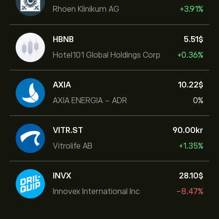
Rhoen Klinikum AG
+3.91%
HBNB
5.51‎$‎
Hotel101 Global Holdings Corp
+0.36%
AXIA
10.22‎$‎
AXIA ENERGIA - ADR
0%
VITR.ST
90.00‎kr‎
Vitrolife AB
+1.35%
INVX
28.10‎$‎
Innovex International Inc
-8.47%