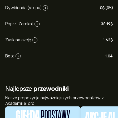
Dywidenda (stopa)
0‎$‎ (0%)
i
Poprz. Zamknij
38.19‎$‎
i
Zysk na akcję
1.62‎$‎
i
Beta
1.04
i
Najlepsze
przewodniki
Nasze propozycje najważniejszych przewodników z
Akademii eToro