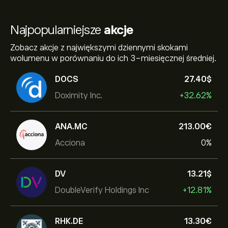
Najpopularniejsze
akcje
Zobacz akcje z największymi dziennymi skokami
wolumenu w porównaniu do ich 3-miesięcznej średniej.
DOCS
27.40‎$‎
Doximity Inc.
+32.62%
ANA.MC
213.00‎€‎
Acciona
0%
DV
13.21‎$‎
DoubleVerify Holdings Inc
+12.81%
RHK.DE
13.30‎€‎