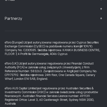
+
+
Partnerzy
eToro (Europe) Ltd jest autoryzowana i regulowana przez Cyprus Securities
Exchange Commission (CySEC) na podstawie numeru licencji# 109/10.
Company No. C200585. Siedziba rejestrowa: KANIKA BUSINESS CENTRE,
FLOOR 7, 4 Profiti Ilia Germasogeia, 4046 Cyprus
eToro (UK) Ltd jest autoryzowana i regulowana przez Financial Conduct
Authority (FCA) w zakresie usług związanych z inwestycjami, z Firm
Reference Number: 583263. Zarejestrowana w Anglii pod Company No.
07973792. Siedziba rejestrowa: 24th floor, One Canada Square, Canary
Wharf, London E14 5AB, England.
eToro AUS Capital Limited jest regulowana przez Australian Securities &
Investments Commission (ASIC) w zakresie świadczenia usług i produktów
finansowych. Australian Financial Services Licence number: 491139.
Registered Office: Level 3, 60 Castlereagh Street, Sydney NSW 2000,
Australia