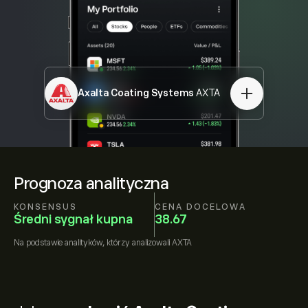
Axalta Coating Systems
AXTA
Prognoza analityczna
KONSENSUS
CENA DOCELOWA
Średni sygnał kupna
38.67
Na podstawie
analityków, którzy analizowali
AXTA