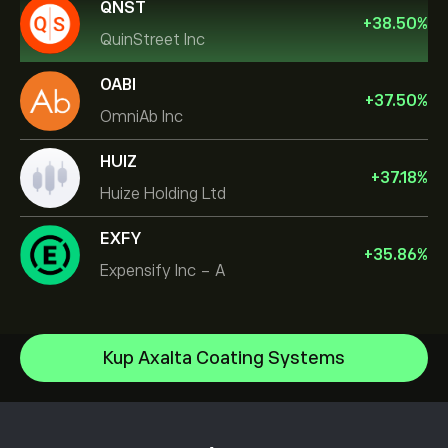
QNST
+
38.50
%
QuinStreet Inc
OABI
+
37.50
%
OmniAb Inc
HUIZ
+
37.18
%
Huize Holding Ltd
EXFY
+
35.86
%
Expensify Inc - A
Celestica Inc
Kup Axalta Coating Systems
Apple
Centrum Pomocy
Alphabet
Jak dokonać wpłaty
Jak działa CopyTrading
Meta Platforms Inc