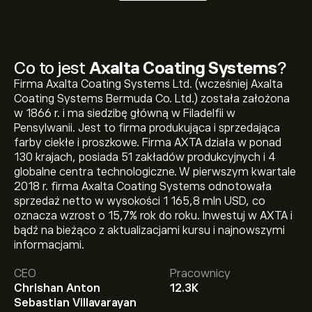
Co to jest
Axalta Coating Systems
?
Firma Axalta Coating Systems Ltd. (wcześniej Axalta
Coating Systems Bermuda Co. Ltd.) została założona
w 1866 r. i ma siedzibę główną w Filadelfii w
Pensylwanii. Jest to firma produkująca i sprzedająca
farby ciekłe i proszkowe. Firma AXTA działa w ponad
130 krajach, posiada 51 zakładów produkcyjnych i 4
globalne centra technologiczne. W pierwszym kwartale
2018 r. firma Axalta Coating Systems odnotowała
sprzedaż netto w wysokości 1 165,8 mln USD, co
oznacza wzrost o 15,7% rok do roku. Inwestuj w AXTA i
bądź na bieżąco z aktualizacjami kursu i najnowszymi
informacjami.
Aktualna cena instrumentu: AXTA wynosi 38.19‎$‎.
CEO
Pracownicy
Chrishan Anton
12.3K
Sebastian Villavarayan