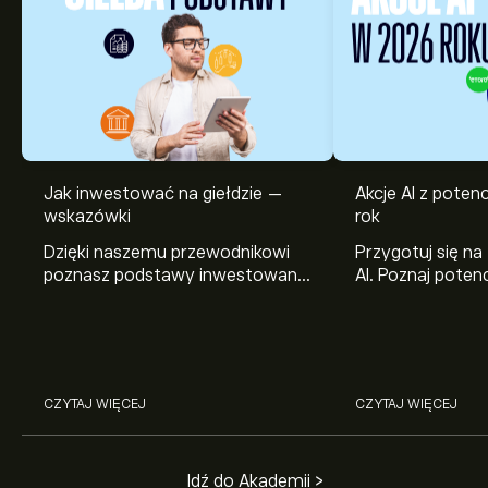
Jak inwestować na giełdzie —
Akcje AI z pote
wskazówki
rok
Dzięki naszemu przewodnikowi
Przygotuj się na
poznasz podstawy inwestowania
AI. Poznaj potenc
na giełdzie. Wyjaśniamy, jak działa
Broadcom, Crowd
rynek papierów wartościowych i
Networks i Amph
jak zacząć na nim handlować.
eToro.
CZYTAJ WIĘCEJ
CZYTAJ WIĘCEJ
Idź do Akademii >