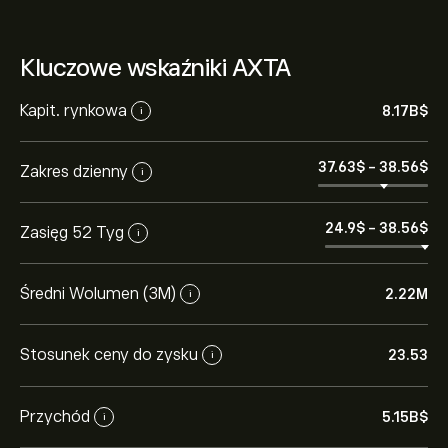
Kluczowe wskaźniki AXTA
Kapit. rynkowa
8.17B‎$‎
i
37.63‎$‎
-
38.56‎$‎
Zakres dzienny
i
24.9‎$‎
-
38.56‎$‎
Zasięg 52 Tyg
i
Średni Wolumen (3M)
2.22M
i
Stosunek ceny do zysku
23.53
i
Przychód
5.15B‎$‎
i