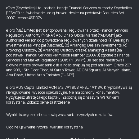
eToro (Seychelles) Ltd. posiada licencję Financial Services Authority Seychelles
("FSAS") na świadczenie usług broker-dealer na podstawie Securities Act
2007 License #SD076
eToro (ME) Limited jest licencjonowana i regulowana przez Financial Services
Regulatory Authority ("FSRA") Abu Dhabi Global Market (“ADGM”) jako
Authorised Person do prowadzenia regulowanych działalności: (a) Dealing in
Investments as Principal (Matched), (b) Arranging Deals in Investments, (c)
Providing Custody, (d) Arranging Custody oraz (e) Managing Assets (na
podstawie Financial Services Permission Number 220073) zgodnie z Financial
Services and Market Regulations 2015 (“FSMR”). Jej siedziba rejestrowa i
główne miejsce prowadzenia działalności znajdują się pod adresem Office 207
and 208, 15th Floor Floor, Al Sarab Tower, ADGM Square, Al Maryah Island,
Abu Dhabi, United Arab Emirates (“UAE”).
eToro AUS Capital Limited ACN 612 791 803 AFSL 491139. Kryptoaktywa są
nieregulowane i wysoce spekulacyjne. Nie ma ochrony konsumentów.
Ryzykujesz utratę całego kapitału. Zapoznaj się z naszymi
Warunkami
korzystania
.
Zobacz pełne zastrzeżenie
Wyniki historyczne nie stanowią wskazania przyszłych rezultatów.
Ogólne ujawnienie ryzyka
|
Warunki korzystania