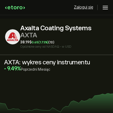
Zaloguj się
Axalta Coating Systems
AXTA
38.19‎$‎
0.65
(1.73%)
(1D)
Opóźnione ceny od
NASDAQ
•
w USD
AXTA: wykres ceny instrumentu
‎9.49‎
Poprzedni Miesiąc