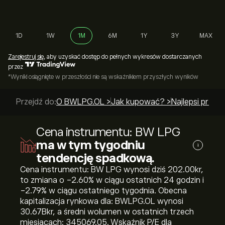
1D
1W
1M
6M
1Y
3Y
MAX
Zarejestruj się
, aby uzyskać dostęp do pełnych wykresów dostarczanych
przez
*Wyniki osiągnięte w przeszłości nie są wskaźnikiem przyszłych wyników
Przejdź do:
O BWLPG.OL >
Jak kupować? >
Najlepsi przew
Cena instrumentu: BW LPG
ma w tym tygodniu
i
tendencję spadkową.
Cena instrumentu: BW LPG wynosi dziś 202.00‎kr‎,
to zmiana o ‎-2.60‎% w ciągu ostatnich 24 godzin i
‎-2.79‎% w ciągu ostatniego tygodnia. Obecna
kapitalizacja rynkowa dla: BWLPG.OL wynosi
30.67B‎kr‎, a średni wolumen w ostatnich trzech
miesiącach: 345069.05. Wskaźnik P/E dla