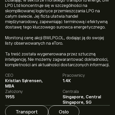
Działając w sektorze morskiego transportu energii, BW
LPG Ltd koncentruje się w szczególności na
skomplikowanej logistyce przemieszczania LPG na
całym świecie. Jej flota ułatwia handel
międzynarodowy, zapewniając terminową i efektywną
dostawę tego kluczowego surowca energetycznego.
Monitoruj cenę akcji BWLPG.OL, dodając ją do swojej
listy obserwowanych na eToro.
Ta treść została wygenerowana przez sztuczną
inteligencję. Nie możemy zagwarantować dokładności,
Aktualna cena instrumentu: BWLPG.OL wynosi
kompletności ani aktualności dostarczonych informacji.
202.00‎kr‎.
CEO
Pracownicy
Kristian Sørensen,
1.4K
Średnia cena docelowa dla instrumentu: BW LPG
MBA
wynosi 202.00‎kr‎.
Zarejestruj się
na eToro, aby poznać
Założony
Centrala
szczegółowe prognozy analityków i ceny docelowe.
1955
Singapore, Central
Singapore, SG
Analitycy oferują prognozy dla instrumentu: BW LPG w
oparciu o trendy rynkowe, raporty finansowe i
Transport
Oslo