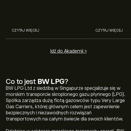
na giełdzie. Wyjaśniamy, jak działa
Broadcom, Crowd
rynek papierów wartościowych i
Networks i Amph
jak zacząć na nim handlować.
eToro.
CZYTAJ WIĘCEJ
CZYTAJ WIĘCEJ
Idź do Akademii >
Co to jest
BW LPG
?
BW LPG Ltd z siedzibą w Singapurze specjalizuje się w
morskim transporcie skroplonego gazu płynnego (LPG).
Spółka zarządza dużą flotą gazowców typu Very Large
Gas Carriers, której głównym celem jest zapewnienie
bezpiecznych i niezawodnych rozwiązań
transportowych na całym świecie dla swoich klientów.