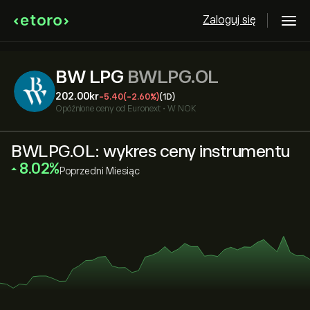
Zaloguj się
BW LPG
BWLPG.OL
202.00‎kr‎
-5.40
(-2.60%)
(1D)
Opóźnione ceny od
Euronext
•
W NOK
BWLPG.OL: wykres ceny instrumentu
‎8.02‎
Poprzedni Miesiąc