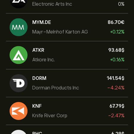
Electronic Arts Inc
0%
MYM.DE
86.70‎€‎
Mayr-Melnhof Karton AG
+0.12%
ATKR
93.68‎$‎
Atkore Inc.
+0.16%
DORM
141.54‎$‎
Dorman Products Inc
-4.24%
KNF
67.79‎$‎
Knife River Corp
-2.47%
BHC
6.29‎$‎