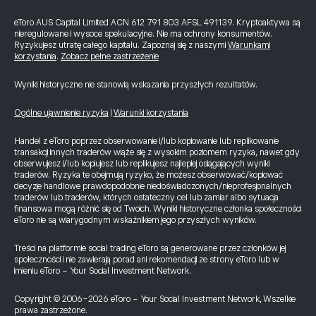
eToro AUS Capital Limited ACN 612 791 803 AFSL 491139. Kryptoaktywa są
nieregulowane i wysoce spekulacyjne. Nie ma ochrony konsumentów.
Ryzykujesz utratę całego kapitału. Zapoznaj się z naszymi
Warunkami
korzystania
.
Zobacz pełne zastrzeżenie
Wyniki historyczne nie stanowią wskazania przyszłych rezultatów.
Ogólne ujawnienie ryzyka
|
Warunki korzystania
Handel z eToro poprzez obserwowanie i/lub kopiowanie lub replikowanie
transakcji innych traderów wiąże się z wysokim poziomem ryzyka, nawet gdy
obserwujesz i/lub kopiujesz lub replikujesz najlepiej osiągających wyniki
traderów. Ryzyka te obejmują ryzyko, że możesz obserwować/kopiować
decyzje handlowe prawdopodobnie niedoświadczonych/nieprofesjonalnych
traderów lub traderów, których ostateczny cel lub zamiar albo sytuacja
finansowa mogą różnić się od Twoich. Wyniki historyczne członka społeczności
eToro nie są wiarygodnym wskaźnikiem jego przyszłych wyników.
Treści na platformie social trading eToro są generowane przez członków jej
społeczności i nie zawierają porad ani rekomendacji ze strony eToro lub w
imieniu eToro - Your Social Investment Network.
Copyright © 2006-2026 eToro - Your Social Investment Network, Wszelkie
prawa zastrzeżone.