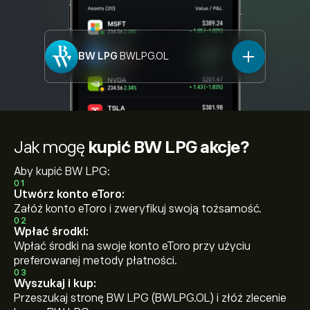
BW LPG
BWLPG.OL
Jak mogę
kupić BW LPG akcje?
Aby kupić BW LPG:
01
Utwórz konto eToro:
Załóż konto eToro i zweryfikuj swoją tożsamość.
02
Wpłać środki:
Wpłać środki na swoje konto eToro przy użyciu
preferowanej metody płatności.
03
Wyszukaj i kup:
Przeszukaj stronę BW LPG (BWLPG.OL) i złóż zlecenie