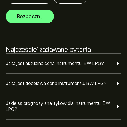
przewidywany wzrost. Sprawdź najnowsze prognozy
dotyczące przyszłych ruchów cen.
Kapitalizacja rynkowa BW LPG wynosi 30.67B‎kr‎
Rozpocznij
Najczęściej zadawane pytania
+
Jaka jest aktualna cena instrumentu: BW LPG?
+
Jaka jest docelowa cena instrumentu: BW LPG?
Jakie są prognozy analityków dla instrumentu: BW
+
LPG?