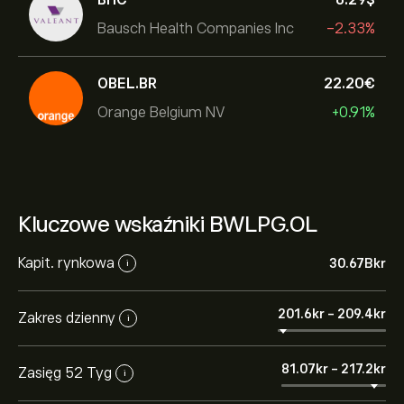
Bausch Health Companies Inc
-2.33%
OBEL.BR
22.20‎€‎
Orange Belgium NV
+0.91%
Kluczowe wskaźniki BWLPG.OL
Kapit. rynkowa
30.67B‎kr‎
i
201.6‎kr‎
-
209.4‎kr‎
Zakres dzienny
i
81.07‎kr‎
-
217.2‎kr‎
Zasięg 52 Tyg
i