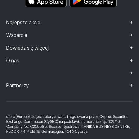
+
Najlepsze akcje
+
Wsparcie
+
Dowiedz się więcej
+
O nas
+
+
Partnerzy
eToro (Europe) Ltd jest autoryzowana i regulowana przez Cyprus Securities
Exchange Commission (CySEC) na podstawie numeru licencji# 109/10.
Company No. C200585. Siedziba rejestrowa: KANIKA BUSINESS CENTRE,
FLOOR 7, 4 Profiti Ilia Germasogeia, 4046 Cyprus