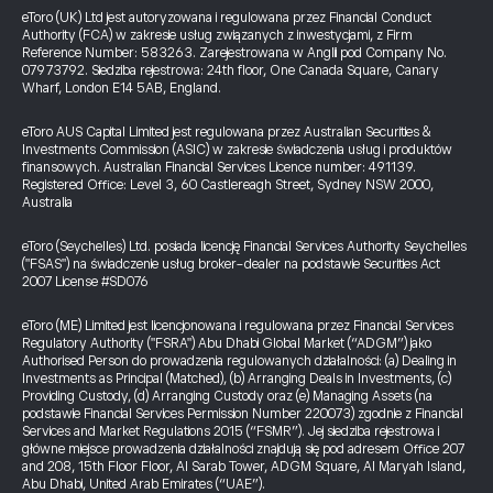
eToro (UK) Ltd jest autoryzowana i regulowana przez Financial Conduct
Authority (FCA) w zakresie usług związanych z inwestycjami, z Firm
Reference Number: 583263. Zarejestrowana w Anglii pod Company No.
07973792. Siedziba rejestrowa: 24th floor, One Canada Square, Canary
Wharf, London E14 5AB, England.
eToro AUS Capital Limited jest regulowana przez Australian Securities &
Investments Commission (ASIC) w zakresie świadczenia usług i produktów
finansowych. Australian Financial Services Licence number: 491139.
Registered Office: Level 3, 60 Castlereagh Street, Sydney NSW 2000,
Australia
eToro (Seychelles) Ltd. posiada licencję Financial Services Authority Seychelles
("FSAS") na świadczenie usług broker-dealer na podstawie Securities Act
2007 License #SD076
eToro (ME) Limited jest licencjonowana i regulowana przez Financial Services
Regulatory Authority ("FSRA") Abu Dhabi Global Market (“ADGM”) jako
Authorised Person do prowadzenia regulowanych działalności: (a) Dealing in
Investments as Principal (Matched), (b) Arranging Deals in Investments, (c)
Providing Custody, (d) Arranging Custody oraz (e) Managing Assets (na
podstawie Financial Services Permission Number 220073) zgodnie z Financial
Services and Market Regulations 2015 (“FSMR”). Jej siedziba rejestrowa i
główne miejsce prowadzenia działalności znajdują się pod adresem Office 207
and 208, 15th Floor Floor, Al Sarab Tower, ADGM Square, Al Maryah Island,
Abu Dhabi, United Arab Emirates (“UAE”).