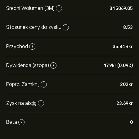
Średni Wolumen (3M)
345069.05
i
Stosunek ceny do zysku
8.53
i
Przychód
35.84B‎kr‎
i
Dywidenda (stopa)
17.9‎kr‎ (0.09%)
i
Poprz. Zamknij
202‎kr‎
i
Zysk na akcję
23.69‎kr‎
i
Beta
0
i