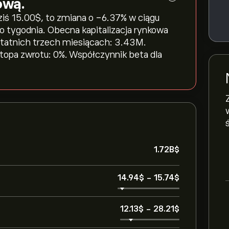
ową.
ś 15.00‎$‎, to zmiana o ‎-6.37‎% w ciągu
go tygodnia. Obecna kapitalizacja rynkowa
ostatnich trzech miesiącach: 3.43M.
stopa zwrotu: 0%. Współczynnik beta dla
1.72B‎$‎
14.94‎$‎
-
15.74‎$‎
12.13‎$‎
-
28.21‎$‎