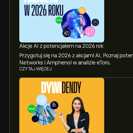
Akcje AI z potencjałem na 2026 rok
Przygotuj się na 2026 z akcjami AI. Poznaj pote
Networks i Amphenol w analizie eToro.
CZYTAJ WIĘCEJ
Aktualna cena instrumentu: CPRI wynosi 15.00‎$
Średnia cena docelowa dla instrumentu: Capri H
na eToro, aby poznać szczegółowe prognozy ana