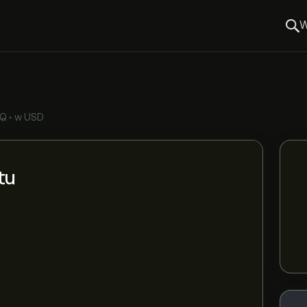
W
AQ
•
w USD
tu