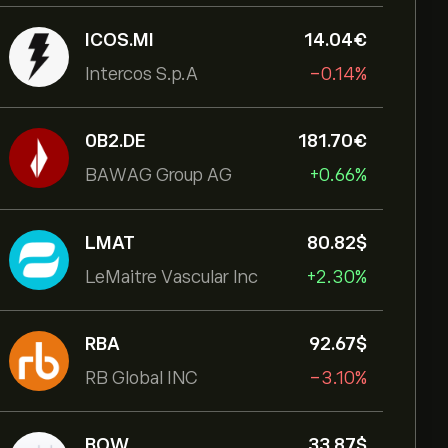
ICOS.MI
14.04‎€‎
Intercos S.p.A
-0.14%
0B2.DE
181.70‎€‎
BAWAG Group AG
+0.66%
LMAT
80.82‎$‎
LeMaitre Vascular Inc
+2.30%
RBA
92.67‎$‎
RB Global INC
-3.10%
BOW
33.87‎$‎