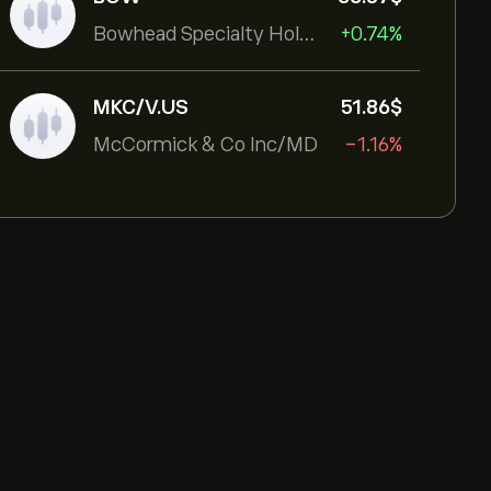
Bowhead Specialty Holdings Inc
+0.74%
MKC/V.US
51.86‎$‎
McCormick & Co Inc/MD
-1.16%