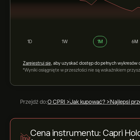
1D
1W
1M
6M
Zarejestruj się
, aby uzyskać dostęp do pełnych wykresów 
*Wyniki osiągnięte w przeszłości nie są wskaźnikiem przy
Przejdź do:
O CPRI >
Jak kupować? >
Najlepsi pr
Cena instrumentu: Capri Hol