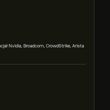
ncjał Nvidia, Broadcom, CrowdStrike, Arista
‎.
oldings Ltd wynosi 15.00‎$‎.
Zarejestruj się
lityków i ceny docelowe.