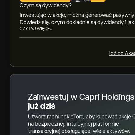
Czym są dywidendy?
Analitycy oferują prognozy dla instrumentu: Cap
Inwestując w akcje, można generować pasywny
raporty finansowe i przewidywany wzrost. Spr
Dowiedz się, czym dokładnie są dywidendy i jak 
przyszłych ruchów cen.
CZYTAJ WIĘCEJ
Kapitalizacja rynkowa Capri Holdings Ltd wynosi 
Idź do Aka
Na podstawie rekomendacji 9 analityków dotycz
konsensus to Średni sygnał kupna.
Zainwestuj w Capri Holdings
już dziś
Utwórz rachunek eToro, aby kupować akcje 
na bezpiecznej, intuicyjnej platformie
transakcyjnej obsługującej wiele aktywów.