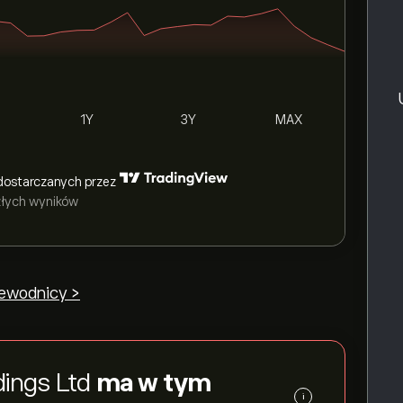
1Y
3Y
MAX
dostarczanych przez
szłych wyników
zewodnicy >
dings Ltd
ma w tym
i