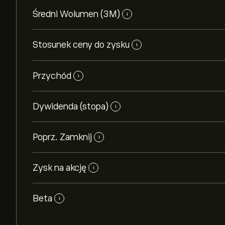
Średni Wolumen (3M)
i
Stosunek ceny do zysku
i
Przychód
i
Dywidenda (stopa)
i
Poprz. Zamknij
i
Zysk na akcję
i
Beta
i