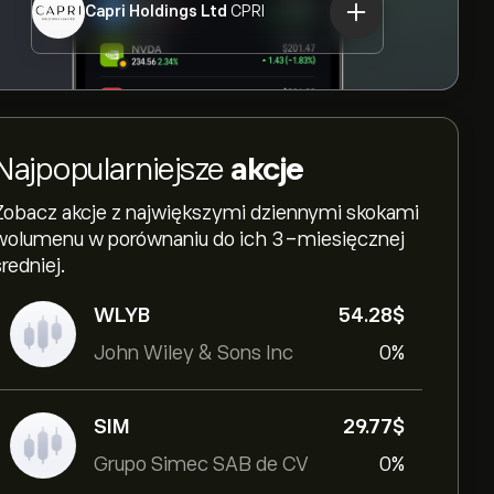
Capri Holdings Ltd
CPRI
Najpopularniejsze
akcje
Zobacz akcje z największymi dziennymi skokami
wolumenu w porównaniu do ich 3-miesięcznej
średniej.
WLYB
54.28‎$‎
John Wiley & Sons Inc
0%
SIM
29.77‎$‎
Grupo Simec SAB de CV
0%