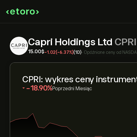
Capri Holdings Ltd
CPRI
15.00‎$‎
-1.02
(-6.37%)
(1D)
•
Opóźnione ceny od
NASD
CPRI: wykres ceny instrumen
‎-18.90‎
Poprzedni Miesiąc