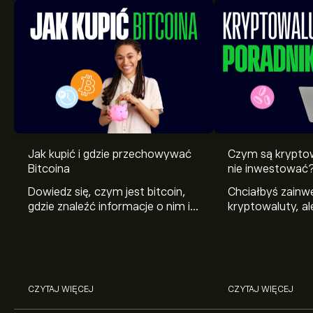
Jak kupić i gdzie przechowywać
Czym są krypto
Bitcoina
nie inwestować
Dowiedz się, czym jest bitcoin,
Chciałbyś zain
gdzie znaleźć informacje o nim i
kryptowaluty, al
jak kupić go po raz pierwszy.
rozumiesz? Wyj
Wyjaśniamy, jak zadbać o
te aktywa i pok
bezpieczeństwo posiadanych
najpopularniejsz
bitcoinów.
na świecie.
CZYTAJ WIĘCEJ
CZYTAJ WIĘCEJ