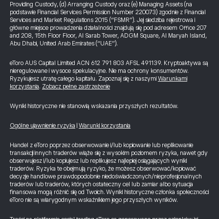
Providing Custody, (d) Arranging Custody oraz (e) Managing Assets (na
podstawie Financial Services Permission Number 220073) zgodnie z Financial
Services and Market Regulations 2015 (“FSMR”). Jej siedziba rejestrowa i
główne miejsce prowadzenia działalności znajdują się pod adresem Office 207
and 208, 15th Floor Floor, Al Sarab Tower, ADGM Square, Al Maryah Island,
Abu Dhabi, United Arab Emirates (“UAE”).
eToro AUS Capital Limited ACN 612 791 803 AFSL 491139. Kryptoaktywa są
nieregulowane i wysoce spekulacyjne. Nie ma ochrony konsumentów.
Ryzykujesz utratę całego kapitału. Zapoznaj się z naszymi
Warunkami
korzystania
.
Zobacz pełne zastrzeżenie
Wyniki historyczne nie stanowią wskazania przyszłych rezultatów.
Ogólne ujawnienie ryzyka
|
Warunki korzystania
Handel z eToro poprzez obserwowanie i/lub kopiowanie lub replikowanie
transakcji innych traderów wiąże się z wysokim poziomem ryzyka, nawet gdy
obserwujesz i/lub kopiujesz lub replikujesz najlepiej osiągających wyniki
traderów. Ryzyka te obejmują ryzyko, że możesz obserwować/kopiować
decyzje handlowe prawdopodobnie niedoświadczonych/nieprofesjonalnych
traderów lub traderów, których ostateczny cel lub zamiar albo sytuacja
finansowa mogą różnić się od Twoich. Wyniki historyczne członka społeczności
eToro nie są wiarygodnym wskaźnikiem jego przyszłych wyników.