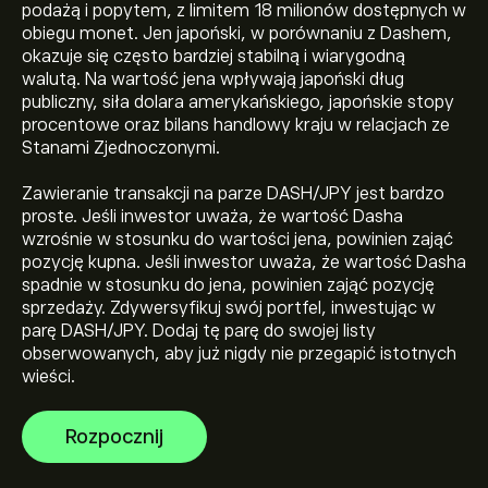
podażą i popytem, z limitem 18 milionów dostępnych w
obiegu monet. Jen japoński, w porównaniu z Dashem,
okazuje się często bardziej stabilną i wiarygodną
walutą. Na wartość jena wpływają japoński dług
publiczny, siła dolara amerykańskiego, japońskie stopy
procentowe oraz bilans handlowy kraju w relacjach ze
Stanami Zjednoczonymi.
Obecna cena DASHJPY wynosi 4,918.86‎¥‎
Zawieranie transakcji na parze DASH/JPY jest bardzo
proste. Jeśli inwestor uważa, że wartość Dasha
wzrośnie w stosunku do wartości jena, powinien zająć
Kapitalizacja rynkowa Dash / Japanese Yen wynosi
pozycję kupna. Jeśli inwestor uważa, że wartość Dasha
(Dane są obecnie niedostępne)
spadnie w stosunku do jena, powinien zająć pozycję
sprzedaży. Zdywersyfikuj swój portfel, inwestując w
parę DASH/JPY. Dodaj tę parę do swojej listy
Najwyższe w historii cena Dash / Japanese Yen to
obserwowanych, aby już nigdy nie przegapić istotnych
51,803.49‎¥‎
wieści.
Rozpocznij
Dash / Japanese Yen ma 24-godzinny wolumen
obrotu wynoszący (Dane są obecnie niedostępne)