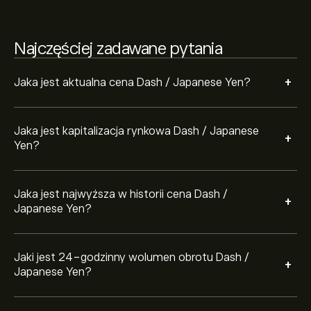
Wybierz przedział czasowy „1D” lub „1T” na wykresie
Najczęściej zadawane pytania
eToro i pomniejsz widok, aby zobaczyć historyczne
ruchy cenowe Dash / Japanese Yen. Cena Dash /
+
Japanese Yen wahała się w przedziale 1,430.01‎¥‎ w
Jaka jest aktualna cena Dash / Japanese Yen?
Aby kupić DASHJPY, odwiedź stronę „Dash / Japanese
ciągu ostatniego roku.
Yen (DASHJPY)” na witrynie eToro. Po utworzeniu
konta i wpłaceniu środków kliknij przycisk „Handluj” i
Jaka jest kapitalizacja rynkowa Dash / Japanese
zdecyduj, ile Dash / Japanese Yen chcesz kupić. Możesz
+
Yen?
również złożyć zlecenie kupna DASHJPY po określonej
cenie w przyszłości.
Jaka jest najwyższa w historii cena Dash /
+
Japanese Yen?
Jaki jest 24-godzinny wolumen obrotu Dash /
+
Japanese Yen?