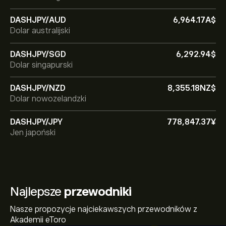
DASHJPY/AUD
6,964.17‎A$‎
Dolar australijski
DASHJPY/SGD
6,292.94‎$‎
Dolar singapurski
DASHJPY/NZD
8,355.18‎NZ$‎
Dolar nowozelandzki
DASHJPY/JPY
778,847.37‎¥‎
Jen japoński
Najlepsze
przewodniki
Nasze propozycje najciekawszych przewodników z
Akademii eToro