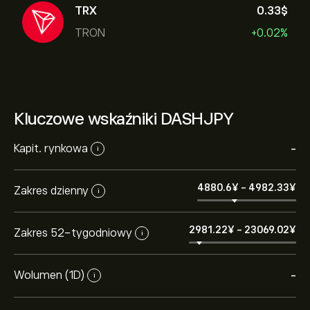
TRX
0.33‎$‎
TRON
+0.02%
Kluczowe wskaźniki DASHJPY
Kapit. rynkowa
-
i
4880.6‎¥‎
-
4982.33‎¥‎
Zakres dzienny
i
2981.22‎¥‎
-
23069.02‎¥‎
Zakres 52-tygodniowy
i
Wolumen (1D)
-
i