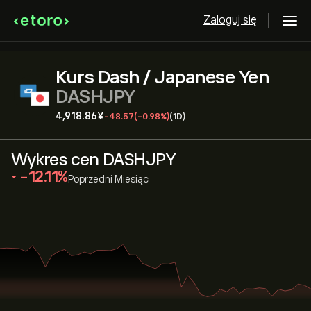
Zaloguj się
Kurs Dash / Japanese Yen
DASHJPY
4,918.86‎¥‎
-48.57
(-0.98%)
(1D)
Wykres cen DASHJPY
‎-12.11‎
Poprzedni Miesiąc