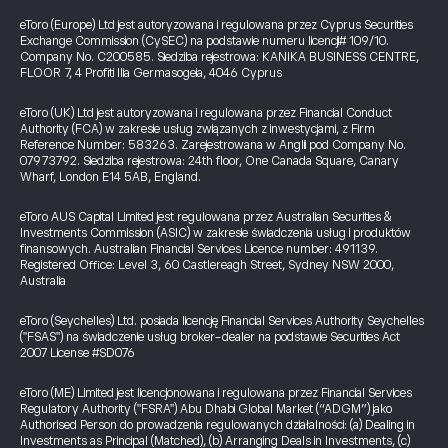
eToro (Europe) Ltd jest autoryzowana i regulowana przez Cyprus Securities
Exchange Commission (CySEC) na podstawie numeru licencji# 109/10.
Company No. C200585. Siedziba rejestrowa: KANIKA BUSINESS CENTRE,
FLOOR 7, 4 Profiti Ilia Germasogeia, 4046 Cyprus
eToro (UK) Ltd jest autoryzowana i regulowana przez Financial Conduct
Authority (FCA) w zakresie usług związanych z inwestycjami, z Firm
Reference Number: 583263. Zarejestrowana w Anglii pod Company No.
07973792. Siedziba rejestrowa: 24th floor, One Canada Square, Canary
Wharf, London E14 5AB, England.
eToro AUS Capital Limited jest regulowana przez Australian Securities &
Investments Commission (ASIC) w zakresie świadczenia usług i produktów
finansowych. Australian Financial Services Licence number: 491139.
Registered Office: Level 3, 60 Castlereagh Street, Sydney NSW 2000,
Australia
eToro (Seychelles) Ltd. posiada licencję Financial Services Authority Seychelles
("FSAS") na świadczenie usług broker-dealer na podstawie Securities Act
2007 License #SD076
eToro (ME) Limited jest licencjonowana i regulowana przez Financial Services
Regulatory Authority ("FSRA") Abu Dhabi Global Market (“ADGM”) jako
Authorised Person do prowadzenia regulowanych działalności: (a) Dealing in
Investments as Principal (Matched), (b) Arranging Deals in Investments, (c)