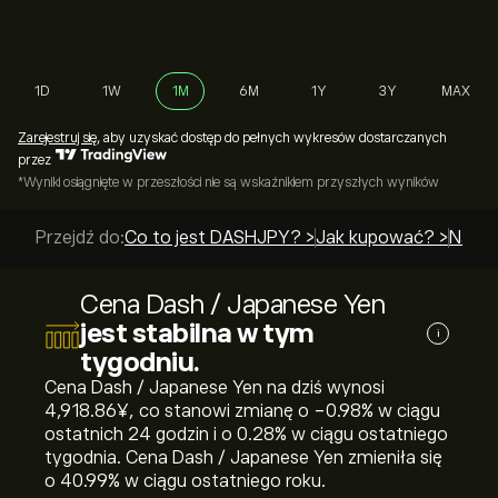
1D
1W
1M
6M
1Y
3Y
MAX
Zarejestruj się
, aby uzyskać dostęp do pełnych wykresów dostarczanych
przez
*Wyniki osiągnięte w przeszłości nie są wskaźnikiem przyszłych wyników
Przejdź do:
Co to jest DASHJPY? >
Jak kupować? >
Najle
Cena Dash / Japanese Yen
jest stabilna w tym
i
tygodniu.
Cena Dash / Japanese Yen na dziś wynosi
4,918.86‎¥‎, co stanowi zmianę o ‎-0.98‎% w ciągu
ostatnich 24 godzin i o ‎0.28‎% w ciągu ostatniego
tygodnia. Cena Dash / Japanese Yen zmieniła się
o ‎40.99‎% w ciągu ostatniego roku.