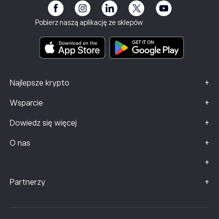
Klub eToro
Stopka redakcyjna
Regulamin
Ubezpieczenie inwestycyjne
Pobierz naszą aplikację ze sklepów
Dokumenty zawierające kluczowe informacje
Smart Portfolios
Dane dotyczące skarg (klienci FCA)
+
Najlepsze krypto
+
Wsparcie
+
Dowiedz się więcej
+
O nas
+
+
Partnerzy