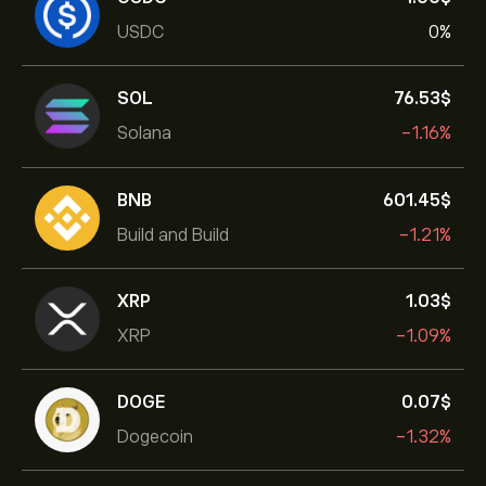
USDC
0%
SOL
76.53‎$‎
Solana
-1.16%
BNB
601.45‎$‎
Build and Build
-1.21%
XRP
1.03‎$‎
XRP
-1.09%
DOGE
0.07‎$‎
Dogecoin
-1.32%