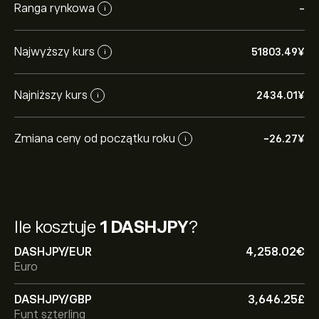
Ranga rynkowa
-
i
Najwyższy kurs
51803.49‎¥‎
i
Najniższy kurs
2434.01‎¥‎
i
Zmiana ceny od początku roku
-26.27‎¥‎
i
Ile kosztuje
1 DASHJPY
?
DASHJPY/EUR
4,258.02‎€‎
Euro
DASHJPY/GBP
3,646.25‎£‎
Funt szterling