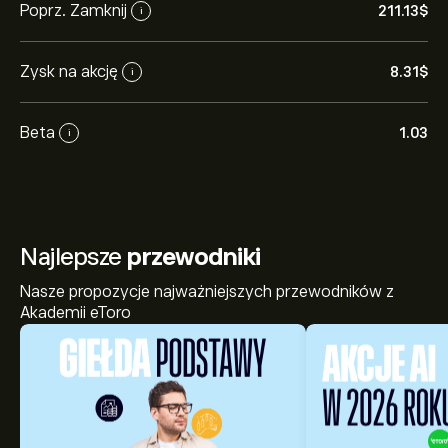
Poprz. Zamknij
211.13‎$‎
i
Zysk na akcję
8.31‎$‎
i
Beta
1.03
i
Najlepsze
przewodniki
Nasze propozycje najważniejszych przewodników z
Akademii eToro