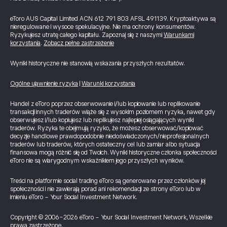
eToro AUS Capital Limited ACN 612 791 803 AFSL 491139. Kryptoaktywa są
nieregulowane i wysoce spekulacyjne. Nie ma ochrony konsumentów.
Ryzykujesz utratę całego kapitału. Zapoznaj się z naszymi
Warunkami
korzystania
.
Zobacz pełne zastrzeżenie
Wyniki historyczne nie stanowią wskazania przyszłych rezultatów.
Ogólne ujawnienie ryzyka
|
Warunki korzystania
Handel z eToro poprzez obserwowanie i/lub kopiowanie lub replikowanie
transakcji innych traderów wiąże się z wysokim poziomem ryzyka, nawet gdy
obserwujesz i/lub kopiujesz lub replikujesz najlepiej osiągających wyniki
traderów. Ryzyka te obejmują ryzyko, że możesz obserwować/kopiować
decyzje handlowe prawdopodobnie niedoświadczonych/nieprofesjonalnych
traderów lub traderów, których ostateczny cel lub zamiar albo sytuacja
finansowa mogą różnić się od Twoich. Wyniki historyczne członka społeczności
eToro nie są wiarygodnym wskaźnikiem jego przyszłych wyników.
Treści na platformie social trading eToro są generowane przez członków jej
społeczności i nie zawierają porad ani rekomendacji ze strony eToro lub w
imieniu eToro - Your Social Investment Network.
Copyright © 2006-2026 eToro - Your Social Investment Network, Wszelkie
prawa zastrzeżone.