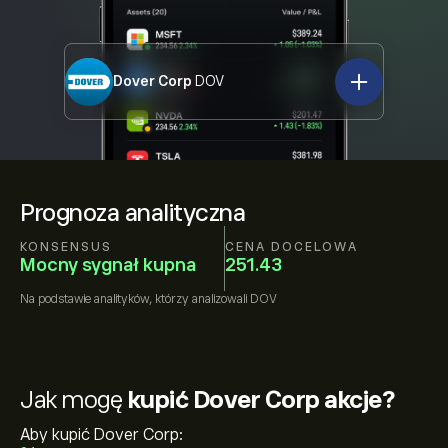
Dover Corp
DOV
Prognoza analityczna
KONSENSUS
CENA DOCELOWA
Mocny sygnał kupna
251.43
Na podstawie
analityków, którzy analizowali
DOV
Jak mogę
kupić Dover Corp akcje?
Aby kupić Dover Corp: