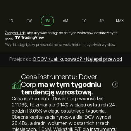
1D
1W
1M
6M
1Y
3Y
MAX
Zarejestruj się
, aby uzyskać dostęp do pełnych wykresów dostarczanych
przez
*Wyniki osiągnięte w przeszłości nie są wskaźnikiem przyszłych wyników
Przejdź do:
O DOV >
Jak kupować? >
Najlepsi przewodnicy
Cena instrumentu: Dover
Corp
ma w tym tygodniu
i
tendencję wzrostową.
Cena instrumentu: Dover Corp wynosi dziś
211.13‎$‎, to zmiana o ‎0.14‎% w ciągu ostatnich 24
godzin i ‎3.05‎% w ciągu ostatniego tygodnia.
Obecna kapitalizacja rynkowa dla: DOV wynosi
28.4B‎$‎, a średni wolumen w ostatnich trzech
miesiącach: 1.06M. Wskaźnik P/E dla instrumentu