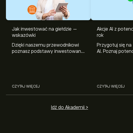
Jak inwestować na giełdzie —
Akcje AI z pote
wskazówki
rok
Dzięki naszemu przewodnikowi
Przygotuj się na
poznasz podstawy inwestowania
AI. Poznaj potenc
na giełdzie. Wyjaśniamy, jak działa
Broadcom, Crowd
rynek papierów wartościowych i
Networks i Amph
jak zacząć na nim handlować.
eToro.
CZYTAJ WIĘCEJ
CZYTAJ WIĘCEJ
Idź do Akademii >