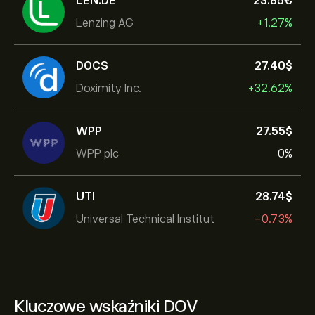
LEN.DE
23.85‎€‎
Lenzing AG
+1.27%
DOCS
27.40‎$‎
Doximity Inc.
+32.62%
WPP
27.55‎$‎
WPP plc
0%
UTI
28.74‎$‎
Universal Technical Institut
-0.73%
Kluczowe wskaźniki DOV