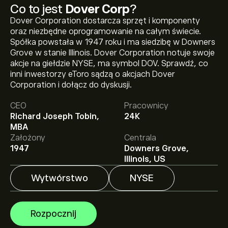
Co to jest
Dover Corp
?
Dover Corporation dostarcza sprzęt i komponenty
oraz niezbędne oprogramowanie na całym świecie.
Spółka powstała w 1947 roku i ma siedzibę w Downers
Grove w stanie Illinois. Dover Corporation notuje swoje
akcje na giełdzie NYSE, ma symbol DOV. Sprawdź, co
inni inwestorzy eToro sądzą o akcjach Dover
Aktualna cena instrumentu: DOV wynosi 211.13‎$‎.
Corporation i dołącz do dyskusji.
CEO
Pracownicy
Richard Joseph Tobin,
24K
Średnia cena docelowa dla instrumentu: Dover Corp
MBA
wynosi 211.13‎$‎.
Zarejestruj się
na eToro, aby poznać
Założony
Centrala
szczegółowe prognozy analityków i ceny docelowe.
1947
Downers Grove,
Illinois, US
Analitycy oferują prognozy dla instrumentu: Dover
Corp w oparciu o trendy rynkowe, raporty finansowe i
Wytwórstwo
NYSE
przewidywany wzrost. Sprawdź najnowsze prognozy
dotyczące przyszłych ruchów cen.
Kapitalizacja rynkowa Dover Corp wynosi 28.4B‎$‎
Rozpocznij