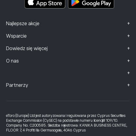
+
Najlepsze akcje
+
Wsparcie
+
Dowiedz się więcej
+
O nas
+
+
Partnerzy
eToro (Europe) Ltd jest autoryzowana i regulowana przez Cyprus Securities
Exchange Commission (CySEC) na podstawie numeru licencji# 109/10.
Company No. C200585. Siedziba rejestrowa: KANIKA BUSINESS CENTRE,
FLOOR 7, 4 Profiti Ilia Germasogeia, 4046 Cyprus