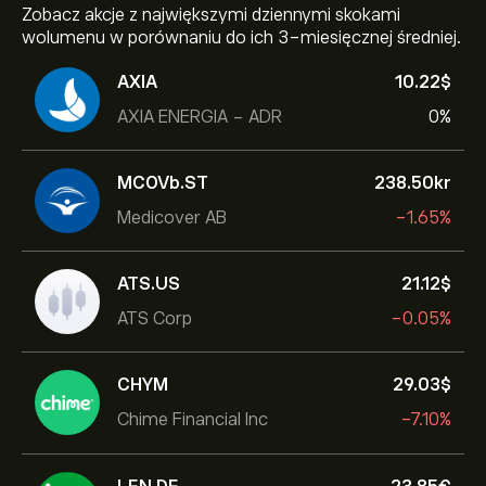
Zobacz akcje z największymi dziennymi skokami
wolumenu w porównaniu do ich 3-miesięcznej średniej.
AXIA
10.22‎$‎
AXIA ENERGIA - ADR
0%
MCOVb.ST
238.50‎kr‎
Medicover AB
-1.65%
ATS.US
21.12‎$‎
ATS Corp
-0.05%
CHYM
29.03‎$‎
Chime Financial Inc
-7.10%