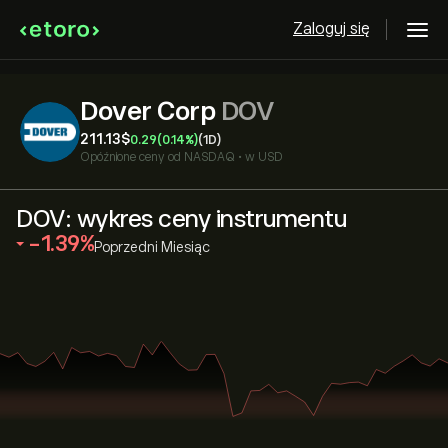
Zaloguj się
Dover Corp
DOV
211.13‎$‎
0.29
(0.14%)
(1D)
Opóźnione ceny od
NASDAQ
•
w USD
DOV: wykres ceny instrumentu
‎-1.39‎
Poprzedni Miesiąc