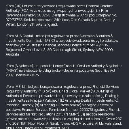
eToro (UK) Ltd jest autoryzowana i regulowana przez Financial Conduct
Authority (FCA) w zakresie usług związanych z inwestycjami, z Firm
Reference Number: 583263. Zarejestrowana w Anglii pod Company No.
07973792. Siedziba rejestrowa: 24th floor, One Canada Square, Canary
Wharf, London E14 5AB, England.
eToro AUS Capital Limited jest regulowana przez Australian Securities &
Investments Commission (ASIC) w zakresie świadczenia usług i produktów
finansowych. Australian Financial Services Licence number: 491139.
Registered Office: Level 3, 60 Castlereagh Street, Sydney NSW 2000,
Australia
eToro (Seychelles) Ltd. posiada licencję Financial Services Authority Seychelles
("FSAS") na świadczenie usług broker-dealer na podstawie Securities Act
2007 License #SD076
eToro (ME) Limited jest licencjonowana i regulowana przez Financial Services
Regulatory Authority ("FSRA") Abu Dhabi Global Market (“ADGM”) jako
Authorised Person do prowadzenia regulowanych działalności: (a) Dealing in
Investments as Principal (Matched), (b) Arranging Deals in Investments, (c)
Providing Custody, (d) Arranging Custody oraz (e) Managing Assets (na
podstawie Financial Services Permission Number 220073) zgodnie z Financial
Services and Market Regulations 2015 (“FSMR”). Jej siedziba rejestrowa i
główne miejsce prowadzenia działalności znajdują się pod adresem Office 207
and 208, 15th Floor Floor, Al Sarab Tower, ADGM Square, Al Maryah Island,
Abu Dhabi, United Arab Emirates (“UAE”).