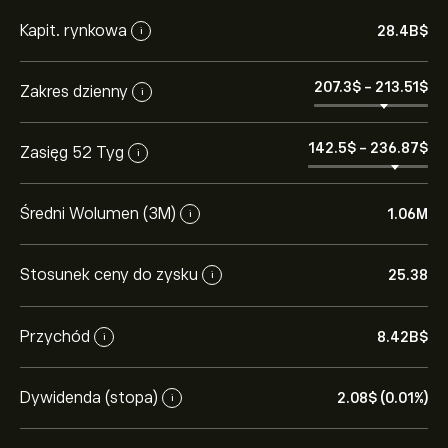
Kapit. rynkowa
28.4B‎$‎
i
207.3‎$‎
-
213.51‎$‎
Zakres dzienny
i
142.5‎$‎
-
236.87‎$‎
Zasięg 52 Tyg
i
Średni Wolumen (3M)
1.06M
i
Stosunek ceny do zysku
25.38
i
Przychód
8.42B‎$‎
i
Dywidenda (stopa)
2.08‎$‎ (0.01%)
i