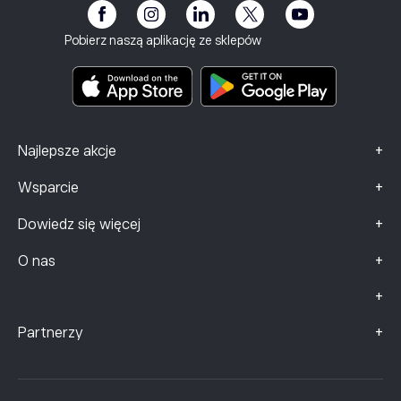
Klub eToro
Stopka redakcyjna
Regulamin
Ubezpieczenie inwestycyjne
Pobierz naszą aplikację ze sklepów
Dokumenty zawierające kluczowe informacje
Smart Portfolios
Dane dotyczące skarg (klienci FCA)
+
Najlepsze akcje
+
Wsparcie
+
Dowiedz się więcej
+
O nas
+
+
Partnerzy