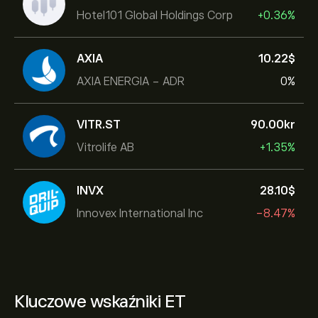
Hotel101 Global Holdings Corp
+0.36%
AXIA
10.22‎$‎
AXIA ENERGIA - ADR
0%
VITR.ST
90.00‎kr‎
Vitrolife AB
+1.35%
INVX
28.10‎$‎
Innovex International Inc
-8.47%
Kluczowe wskaźniki ET