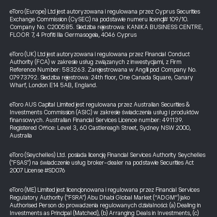
eToro (Europe) Ltd jest autoryzowana i regulowana przez Cyprus Securities
Exchange Commission (CySEC) na podstawie numeru licencji# 109/10.
Company No. C200585. Siedziba rejestrowa: KANIKA BUSINESS CENTRE,
FLOOR 7, 4 Profiti Ilia Germasogeia, 4046 Cyprus
eToro (UK) Ltd jest autoryzowana i regulowana przez Financial Conduct
Authority (FCA) w zakresie usług związanych z inwestycjami, z Firm
Reference Number: 583263. Zarejestrowana w Anglii pod Company No.
07973792. Siedziba rejestrowa: 24th floor, One Canada Square, Canary
Wharf, London E14 5AB, England.
eToro AUS Capital Limited jest regulowana przez Australian Securities &
Investments Commission (ASIC) w zakresie świadczenia usług i produktów
finansowych. Australian Financial Services Licence number: 491139.
Registered Office: Level 3, 60 Castlereagh Street, Sydney NSW 2000,
Australia
eToro (Seychelles) Ltd. posiada licencję Financial Services Authority Seychelles
("FSAS") na świadczenie usług broker-dealer na podstawie Securities Act
2007 License #SD076
eToro (ME) Limited jest licencjonowana i regulowana przez Financial Services
Regulatory Authority ("FSRA") Abu Dhabi Global Market (“ADGM”) jako
Authorised Person do prowadzenia regulowanych działalności: (a) Dealing in
Investments as Principal (Matched), (b) Arranging Deals in Investments, (c)