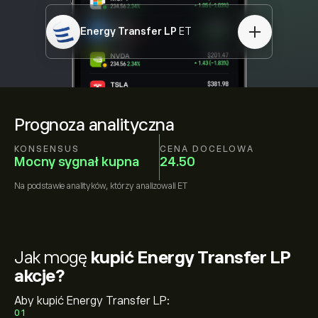
Energy Transfer LP
ET
Prognoza analityczna
KONSENSUS
CENA DOCELOWA
Mocny sygnał kupna
24.50
Na podstawie
analityków, którzy analizowali
ET
Jak mogę
kupić Energy Transfer LP
akcje?
Aby kupić Energy Transfer LP:
01