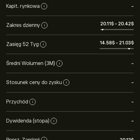
Kapit. rynkowa
-
i
20.11‎$‎
-
20.42‎$‎
Zakres dzienny
i
14.58‎$‎
-
21.03‎$‎
Zasięg 52 Tyg
i
Średni Wolumen (3M)
-
i
Stosunek ceny do zysku
-
i
Przychód
-
i
Dywidenda (stopa)
-
i
Poprz. Zamknij
i