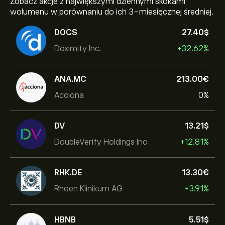
Zobacz akcje z największymi dziennymi skokami
wolumenu w porównaniu do ich 3-miesięcznej średniej.
DOCS
27.40‎$‎
Doximity Inc.
+32.62%
ANA.MC
213.00‎€‎
Acciona
0%
DV
13.21‎$‎
DoubleVerify Holdings Inc
+12.81%
RHK.DE
13.30‎€‎
Rhoen Klinikum AG
+3.91%
HBNB
5.51‎$‎