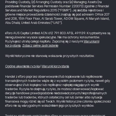
Providing Custody, (d) Arranging Custody oraz (e) Managing Assets (na
podstawie Financial Services Permission Number 220073) zgodnie z Financial
Services and Market Regulations 2015 (“FSMR”). Jej siedziba rejestrowa i
główne miejsce prowadzenia działalności znajdują się pod adresem Office 207
and 208, 15th Floor Floor, Al Sarab Tower, ADGM Square, Al Maryah Island,
Abu Dhabi, United Arab Emirates (“UAE”).
eToro AUS Capital Limited ACN 612 791 803 AFSL 491139. Kryptoaktywa są
nieregulowane i wysoce spekulacyjne. Nie ma ochrony konsumentów.
Ryzykujesz utratę całego kapitału. Zapoznaj się z naszymi
Warunkami
korzystania
.
Zobacz pełne zastrzeżenie
Wyniki historyczne nie stanowią wskazania przyszłych rezultatów.
Ogólne ujawnienie ryzyka
|
Warunki korzystania
Handel z eToro poprzez obserwowanie i/lub kopiowanie lub replikowanie
transakcji innych traderów wiąże się z wysokim poziomem ryzyka, nawet gdy
obserwujesz i/lub kopiujesz lub replikujesz najlepiej osiągających wyniki
traderów. Ryzyka te obejmują ryzyko, że możesz obserwować/kopiować
decyzje handlowe prawdopodobnie niedoświadczonych/nieprofesjonalnych
traderów lub traderów, których ostateczny cel lub zamiar albo sytuacja
finansowa mogą różnić się od Twoich. Wyniki historyczne członka społeczności
eToro nie są wiarygodnym wskaźnikiem jego przyszłych wyników.