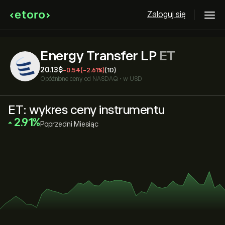
Zaloguj się
Energy Transfer LP
ET
20.13‎$‎
-0.54
(-2.61%)
(1D)
Opóźnione ceny od
NASDAQ
•
w USD
ET: wykres ceny instrumentu
‎2.91‎
Poprzedni Miesiąc