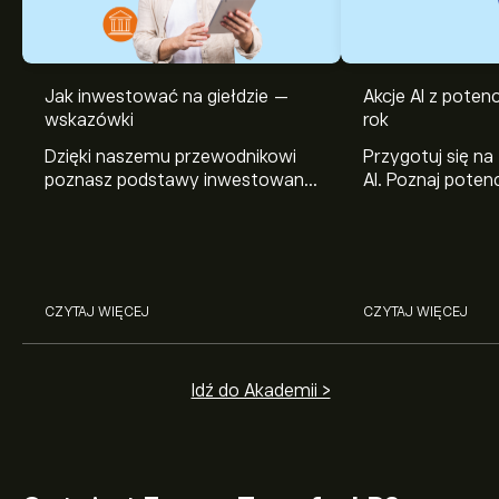
Jak inwestować na giełdzie —
Akcje AI z pote
wskazówki
rok
Dzięki naszemu przewodnikowi
Przygotuj się na
poznasz podstawy inwestowania
AI. Poznaj potenc
na giełdzie. Wyjaśniamy, jak działa
Broadcom, Crowd
rynek papierów wartościowych i
Networks i Amph
jak zacząć na nim handlować.
eToro.
CZYTAJ WIĘCEJ
CZYTAJ WIĘCEJ
Idź do Akademii >