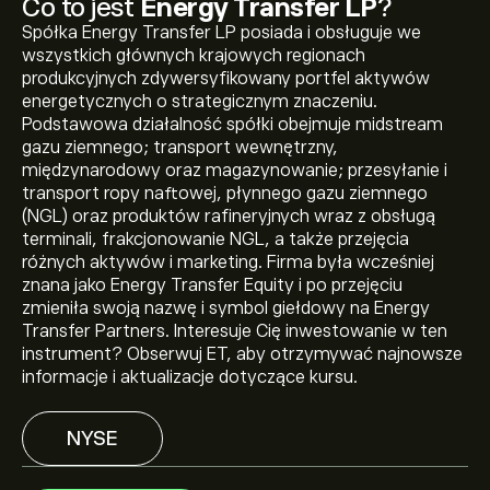
Co to jest
Energy Transfer LP
?
Spółka Energy Transfer LP posiada i obsługuje we
wszystkich głównych krajowych regionach
produkcyjnych zdywersyfikowany portfel aktywów
energetycznych o strategicznym znaczeniu.
Podstawowa działalność spółki obejmuje midstream
gazu ziemnego; transport wewnętrzny,
międzynarodowy oraz magazynowanie; przesyłanie i
transport ropy naftowej, płynnego gazu ziemnego
(NGL) oraz produktów rafineryjnych wraz z obsługą
terminali, frakcjonowanie NGL, a także przejęcia
Aktualna cena instrumentu: ET wynosi 20.13‎$‎.
różnych aktywów i marketing. Firma była wcześniej
znana jako Energy Transfer Equity i po przejęciu
zmieniła swoją nazwę i symbol giełdowy na Energy
Transfer Partners. Interesuje Cię inwestowanie w ten
Średnia cena docelowa dla instrumentu: Energy
instrument? Obserwuj ET, aby otrzymywać najnowsze
Transfer LP wynosi 20.13‎$‎.
Zarejestruj się
na eToro, aby
informacje i aktualizacje dotyczące kursu.
poznać szczegółowe prognozy analityków i ceny
docelowe.
NYSE
Analitycy oferują prognozy dla instrumentu: Energy
Transfer LP w oparciu o trendy rynkowe, raporty