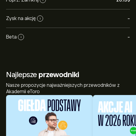
20.13‎$‎
Zysk na akcję
-
i
Beta
-
i
Najlepsze
przewodniki
Nasze propozycje najważniejszych przewodników z
Akademii eToro