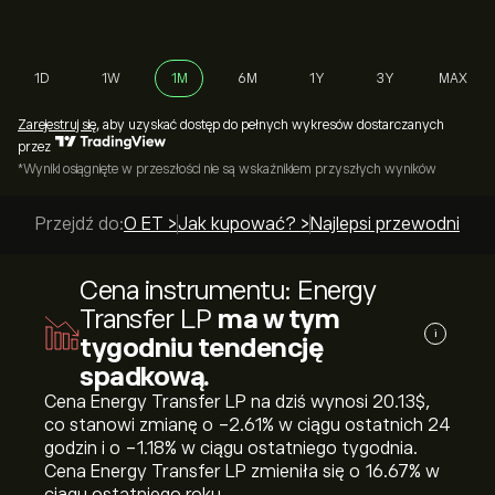
1D
1W
1M
6M
1Y
3Y
MAX
Zarejestruj się
, aby uzyskać dostęp do pełnych wykresów dostarczanych
przez
*Wyniki osiągnięte w przeszłości nie są wskaźnikiem przyszłych wyników
Przejdź do:
O ET >
Jak kupować? >
Najlepsi przewodnicy >
Cena instrumentu: Energy
Transfer LP
ma w tym
i
tygodniu tendencję
spadkową.
Cena Energy Transfer LP na dziś wynosi 20.13‎$‎,
co stanowi zmianę o ‎-2.61‎% w ciągu ostatnich 24
godzin i o ‎-1.18‎% w ciągu ostatniego tygodnia.
Cena Energy Transfer LP zmieniła się o ‎16.67‎% w