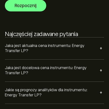
finansowe i przewidywany wzrost. Sprawdź najnowsze
Rozpocznij
prognozy dotyczące przyszłych ruchów cen.
Kapitalizacja rynkowa Energy Transfer LP wynosi (Dane
są obecnie niedostępne)
Na podstawie rekomendacji 12 analityków dotyczących
Najczęściej zadawane pytania
ET z ostatnich 3 miesięcy, ogólny konsensus to Mocny
sygnał kupna.
Jaka jest aktualna cena instrumentu: Energy
+
Transfer LP?
Jaka jest docelowa cena instrumentu: Energy
+
Transfer LP?
Jakie są prognozy analityków dla instrumentu:
+
Energy Transfer LP?