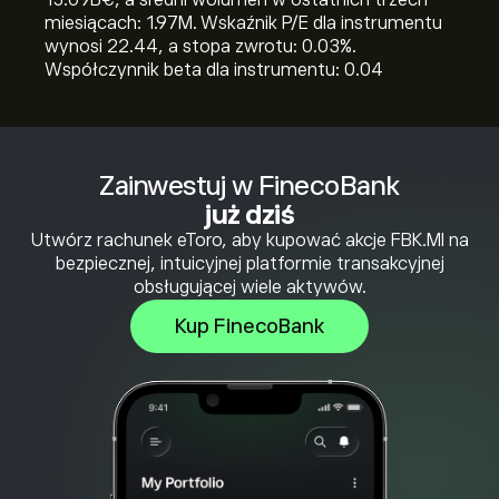
15.09B‎€‎, a średni wolumen w ostatnich trzech
miesiącach: 1.97M. Wskaźnik P/E dla instrumentu
wynosi 22.44, a stopa zwrotu: 0.03%.
Współczynnik beta dla instrumentu: 0.04
Zainwestuj w FinecoBank
już dziś
Utwórz rachunek eToro, aby kupować akcje FBK.MI na
bezpiecznej, intuicyjnej platformie transakcyjnej
obsługującej wiele aktywów.
Kup FinecoBank