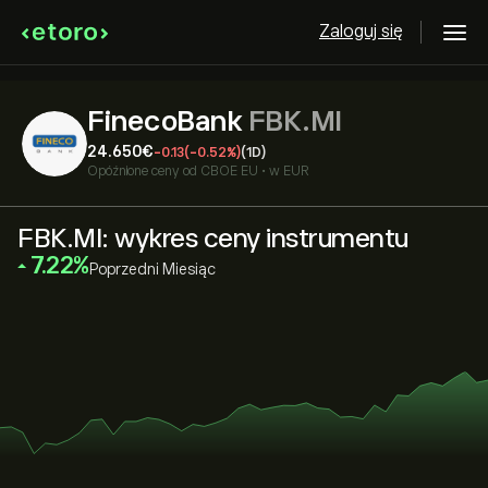
Zaloguj się
FinecoBank
FBK.MI
24.650‎€‎
-0.13
(-0.52%)
(1D)
Opóźnione ceny od
CBOE EU
•
w EUR
FBK.MI: wykres ceny instrumentu
‎7.22‎
Poprzedni Miesiąc