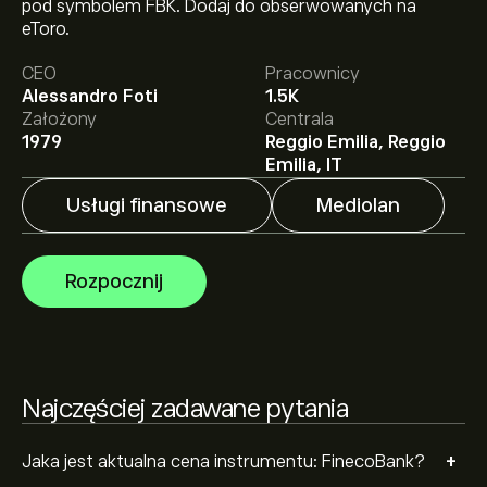
pod symbolem FBK. Dodaj do obserwowanych na
eToro.
CEO
Pracownicy
Średnia cena docelowa dla instrumentu: FinecoBank
Alessandro Foti
1.5K
wynosi 24.650‎€‎.
Zarejestruj się
na eToro, aby poznać
Założony
Centrala
szczegółowe prognozy analityków i ceny docelowe.
1979
Reggio Emilia, Reggio
Emilia, IT
Analitycy oferują prognozy dla instrumentu:
FinecoBank w oparciu o trendy rynkowe, raporty
Usługi finansowe
Mediolan
finansowe i przewidywany wzrost. Sprawdź najnowsze
prognozy dotyczące przyszłych ruchów cen.
Kapitalizacja rynkowa FinecoBank wynosi 15.09B‎€‎
Rozpocznij
Najczęściej zadawane pytania
+
Jaka jest aktualna cena instrumentu: FinecoBank?