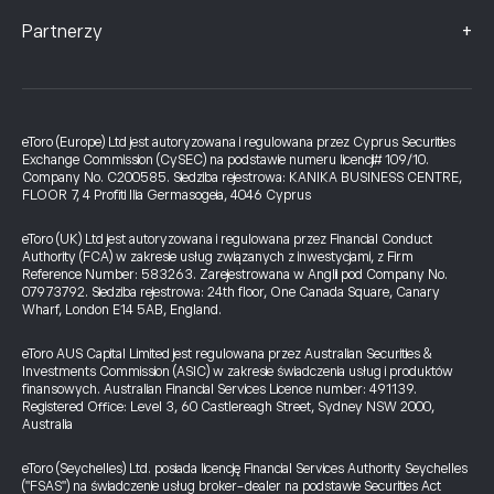
+
Partnerzy
eToro (Europe) Ltd jest autoryzowana i regulowana przez Cyprus Securities
Exchange Commission (CySEC) na podstawie numeru licencji# 109/10.
Company No. C200585. Siedziba rejestrowa: KANIKA BUSINESS CENTRE,
FLOOR 7, 4 Profiti Ilia Germasogeia, 4046 Cyprus
eToro (UK) Ltd jest autoryzowana i regulowana przez Financial Conduct
Authority (FCA) w zakresie usług związanych z inwestycjami, z Firm
Reference Number: 583263. Zarejestrowana w Anglii pod Company No.
07973792. Siedziba rejestrowa: 24th floor, One Canada Square, Canary
Wharf, London E14 5AB, England.
eToro AUS Capital Limited jest regulowana przez Australian Securities &
Investments Commission (ASIC) w zakresie świadczenia usług i produktów
finansowych. Australian Financial Services Licence number: 491139.
Registered Office: Level 3, 60 Castlereagh Street, Sydney NSW 2000,
Australia
eToro (Seychelles) Ltd. posiada licencję Financial Services Authority Seychelles
("FSAS") na świadczenie usług broker-dealer na podstawie Securities Act