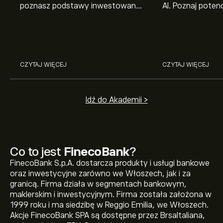
poznasz podstawy inwestowania
AI. Poznaj potenc
na giełdzie. Wyjaśniamy, jak działa
Broadcom, Crowd
rynek papierów wartościowych i
Networks i Amph
jak zacząć na nim handlować.
eToro.
CZYTAJ WIĘCEJ
CZYTAJ WIĘCEJ
Idź do Akademii >
Co to jest
FinecoBank
?
FinecoBank S.p.A. dostarcza produkty i usługi bankowe
oraz inwestycyjne zarówno we Włoszech, jak i za
granicą. Firma działa w segmentach bankowym,
maklerskim i inwestycyjnym. Firma została założona w
1999 roku i ma siedzibę w Reggio Emilia, we Włoszech.
Akcje FinecoBank SPA są dostępne przez BrsaItaliana,
Aktualna cena instrumentu: FBK.MI wynosi 24.650‎€‎.