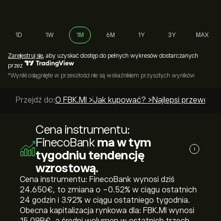
1D
1W
1M
6M
1Y
3Y
MAX
Zarejestruj się
, aby uzyskać dostęp do pełnych wykresów dostarczanych
przez
*Wyniki osiągnięte w przeszłości nie są wskaźnikiem przyszłych wyników
Przejdź do:
O FBK.MI >
Jak kupować? >
Najlepsi przewodni
Cena instrumentu:
FinecoBank
ma w tym
i
tygodniu tendencję
wzrostową.
Cena instrumentu: FinecoBank wynosi dziś
24.650‎€‎, to zmiana o ‎-0.52‎% w ciągu ostatnich
24 godzin i ‎3.92‎% w ciągu ostatniego tygodnia.
Obecna kapitalizacja rynkowa dla: FBK.MI wynosi