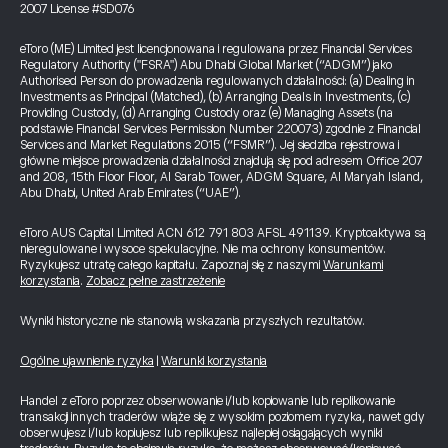
2007 License #SD076
eToro (ME) Limited jest licencjonowana i regulowana przez Financial Services
Regulatory Authority ("FSRA") Abu Dhabi Global Market (“ADGM”) jako
Authorised Person do prowadzenia regulowanych działalności: (a) Dealing in
Investments as Principal (Matched), (b) Arranging Deals in Investments, (c)
Providing Custody, (d) Arranging Custody oraz (e) Managing Assets (na
podstawie Financial Services Permission Number 220073) zgodnie z Financial
Services and Market Regulations 2015 (“FSMR”). Jej siedziba rejestrowa i
główne miejsce prowadzenia działalności znajdują się pod adresem Office 207
and 208, 15th Floor Floor, Al Sarab Tower, ADGM Square, Al Maryah Island,
Abu Dhabi, United Arab Emirates (“UAE”).
eToro AUS Capital Limited ACN 612 791 803 AFSL 491139. Kryptoaktywa są
nieregulowane i wysoce spekulacyjne. Nie ma ochrony konsumentów.
Ryzykujesz utratę całego kapitału. Zapoznaj się z naszymi
Warunkami
korzystania
.
Zobacz pełne zastrzeżenie
Wyniki historyczne nie stanowią wskazania przyszłych rezultatów.
Ogólne ujawnienie ryzyka
|
Warunki korzystania
Handel z eToro poprzez obserwowanie i/lub kopiowanie lub replikowanie
transakcji innych traderów wiąże się z wysokim poziomem ryzyka, nawet gdy
obserwujesz i/lub kopiujesz lub replikujesz najlepiej osiągających wyniki