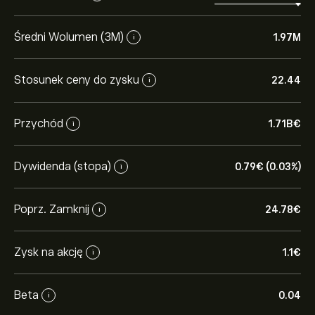
Średni Wolumen (3M)
1.97M
i
Stosunek ceny do zysku
22.44
i
Przychód
1.71B‎€‎
i
Dywidenda (stopa)
0.79‎€‎ (0.03%)
i
Poprz. Zamknij
24.78‎€‎
i
Zysk na akcję
1.1‎€‎
i
Beta
0.04
i