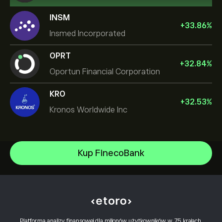
INSM
+
33.86
%
Insmed Incorporated
OPRT
+
32.84
%
Oportun Financial Corporation
KRO
+
32.53
%
Kronos Worldwide Inc
NVIDIA Corporation
Kup FinecoBank
Amazon.com Inc
Centrum Pomocy
Microsoft
Jak dokonać wpłaty
Jak działa CopyTrading
Apple
Jak wypłacić
Odpowiedzialny handel
Meta Platforms Inc
Dlaczego warto wybrać eToro
Otwórz konto
Co to jest dźwignia finansowa i depozyt
Micron Technology, Inc.
Platforma analizy finansowej dla milionów użytkowników w 75 krajach.