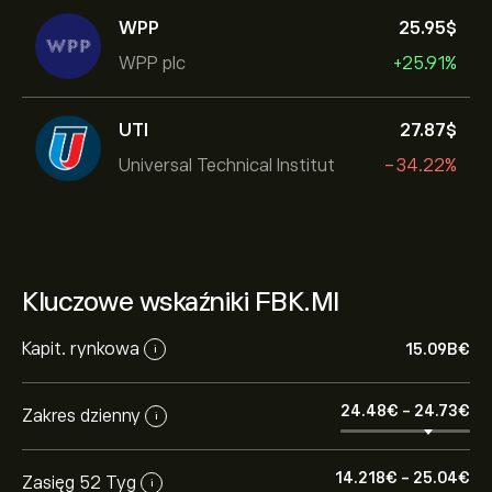
WPP
25.95‎$‎
WPP plc
+25.91%
UTI
27.87‎$‎
Universal Technical Institut
-34.22%
Kluczowe wskaźniki FBK.MI
Kapit. rynkowa
15.09B‎€‎
i
24.48‎€‎
-
24.73‎€‎
Zakres dzienny
i
14.218‎€‎
-
25.04‎€‎
Zasięg 52 Tyg
i