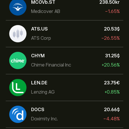
MCOVb.ST
238.50‎kr‎
Medicover AB
-1.65%
ATS.US
20.53‎$‎
ATS Corp
-26.55%
CHYM
31.25‎$‎
Chime Financial Inc
+20.56%
LEN.DE
23.75‎€‎
Lenzing AG
+0.85%
DOCS
20.66‎$‎
Doximity Inc.
-4.48%