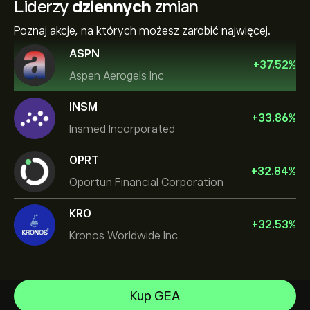
Liderzy
dziennych
zmian
Poznaj akcje, na których możesz zarobić najwięcej.
ASPN
+
37.52
%
Aspen Aerogels Inc
INSM
+
33.86
%
Insmed Incorporated
OPRT
+
32.84
%
Oportun Financial Corporation
KRO
+
32.53
%
Kronos Worldwide Inc
NVIDIA Corporation
Kup GEA