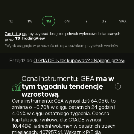
1D
1W
1M
6M
1Y
3Y
MAX
Zarejestruj się
, aby uzyskać dostęp do pełnych wykresów dostarczanych
przez
*Wyniki osiągnięte w przeszłości nie są wskaźnikiem przyszłych wyników
Przejdź do:
O G1A.DE >
Jak kupować? >
Najlepsi przewodn
Cena instrumentu: GEA
ma w
tym tygodniu tendencję
i
wzrostową.
Cena instrumentu: GEA wynosi dziś 64.05‎€‎, to
zmiana o ‎-0.70‎% w ciągu ostatnich 24 godzin i
‎4.06‎% w ciągu ostatniego tygodnia. Obecna
kapitalizacja rynkowa dla: G1A.DE wynosi
10.44B‎€‎, a średni wolumen w ostatnich trzech
miesiącach: 407957.61. Wskaźnik P/E dla