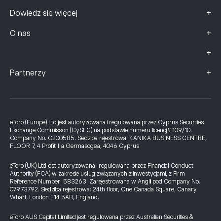
+
Dowiedz się więcej
+
O nas
+
+
Partnerzy
eToro (Europe) Ltd jest autoryzowana i regulowana przez Cyprus Securities
Exchange Commission (CySEC) na podstawie numeru licencji# 109/10.
Company No. C200585. Siedziba rejestrowa: KANIKA BUSINESS CENTRE,
FLOOR 7, 4 Profiti Ilia Germasogeia, 4046 Cyprus
eToro (UK) Ltd jest autoryzowana i regulowana przez Financial Conduct
Authority (FCA) w zakresie usług związanych z inwestycjami, z Firm
Reference Number: 583263. Zarejestrowana w Anglii pod Company No.
07973792. Siedziba rejestrowa: 24th floor, One Canada Square, Canary
Wharf, London E14 5AB, England.
eToro AUS Capital Limited jest regulowana przez Australian Securities &