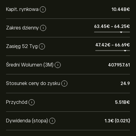
Kapit. rynkowa
10.44B‎€‎
i
63.45‎€‎
-
64.25‎€‎
Zakres dzienny
i
47.42‎€‎
-
66.69‎€‎
Zasięg 52 Tyg
i
Średni Wolumen (3M)
407957.61
i
Stosunek ceny do zysku
24.9
i
Przychód
5.51B‎€‎
i
Dywidenda (stopa)
1.3‎€‎ (0.02%)
i