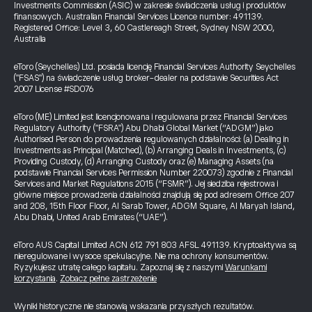
Investments Commission (ASIC) w zakresie świadczenia usług i produktów
finansowych. Australian Financial Services Licence number: 491139.
Registered Office: Level 3, 60 Castlereagh Street, Sydney NSW 2000,
Australia
eToro (Seychelles) Ltd. posiada licencję Financial Services Authority Seychelles
("FSAS") na świadczenie usług broker-dealer na podstawie Securities Act
2007 License #SD076
eToro (ME) Limited jest licencjonowana i regulowana przez Financial Services
Regulatory Authority ("FSRA") Abu Dhabi Global Market (“ADGM”) jako
Authorised Person do prowadzenia regulowanych działalności: (a) Dealing in
Investments as Principal (Matched), (b) Arranging Deals in Investments, (c)
Providing Custody, (d) Arranging Custody oraz (e) Managing Assets (na
podstawie Financial Services Permission Number 220073) zgodnie z Financial
Services and Market Regulations 2015 (“FSMR”). Jej siedziba rejestrowa i
główne miejsce prowadzenia działalności znajdują się pod adresem Office 207
and 208, 15th Floor Floor, Al Sarab Tower, ADGM Square, Al Maryah Island,
Abu Dhabi, United Arab Emirates (“UAE”).
eToro AUS Capital Limited ACN 612 791 803 AFSL 491139. Kryptoaktywa są
nieregulowane i wysoce spekulacyjne. Nie ma ochrony konsumentów.
Ryzykujesz utratę całego kapitału. Zapoznaj się z naszymi
Warunkami
korzystania
.
Zobacz pełne zastrzeżenie
Wyniki historyczne nie stanowią wskazania przyszłych rezultatów.