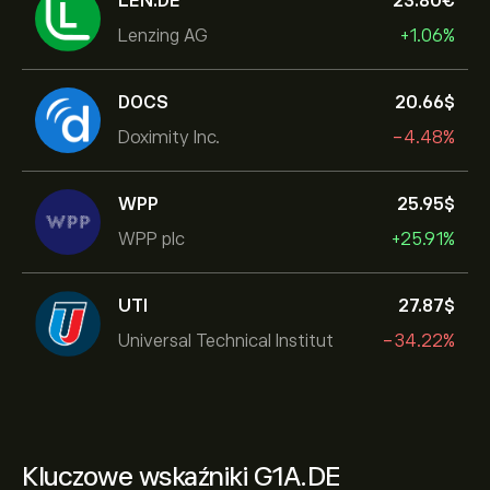
LEN.DE
23.80‎€‎
Lenzing AG
+1.06%
DOCS
20.66‎$‎
Doximity Inc.
-4.48%
WPP
25.95‎$‎
WPP plc
+25.91%
UTI
27.87‎$‎
Universal Technical Institut
-34.22%
Kluczowe wskaźniki G1A.DE