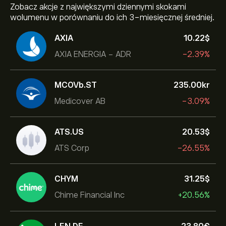
Zobacz akcje z największymi dziennymi skokami
wolumenu w porównaniu do ich 3-miesięcznej średniej.
AXIA
10.22‎$‎
AXIA ENERGIA - ADR
-2.39%
MCOVb.ST
235.00‎kr‎
Medicover AB
-3.09%
ATS.US
20.53‎$‎
ATS Corp
-26.55%
CHYM
31.25‎$‎
Chime Financial Inc
+20.56%