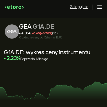
Zaloguj się
GEA
G1A.DE
64.05‎€‎
-0.45
(-0.70%)
(1D)
Opóźnione ceny od
Xetra
•
w EUR
G1A.DE: wykres ceny instrumentu
‎2.23‎
Poprzedni Miesiąc