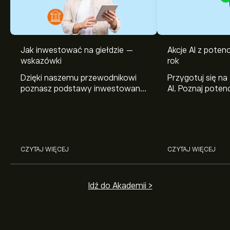
Jak inwestować na giełdzie —
Akcje AI z pote
wskazówki
rok
Dzięki naszemu przewodnikowi
Przygotuj się na
poznasz podstawy inwestowania
AI. Poznaj potenc
na giełdzie. Wyjaśniamy, jak działa
Broadcom, Crowd
rynek papierów wartościowych i
Networks i Amph
jak zacząć na nim handlować.
eToro.
CZYTAJ WIĘCEJ
CZYTAJ WIĘCEJ
Idź do Akademii >