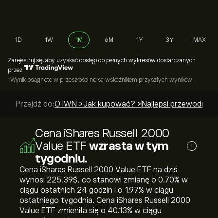
1D
1W
1M
6M
1Y
3Y
MAX
Zarejestruj się
, aby uzyskać dostęp do pełnych wykresów dostarczanych
przez
*Wyniki osiągnięte w przeszłości nie są wskaźnikiem przyszłych wyników
Przejdź do:
O IWN >
Jak kupować? >
Najlepsi przewodnicy
Cena iShares Russell 2000
Value ETF
wzrasta w tym
i
tygodniu.
Cena iShares Russell 2000 Value ETF na dziś
wynosi 225.39‎$‎, co stanowi zmianę o ‎0.70‎% w
ciągu ostatnich 24 godzin i o ‎1.97‎% w ciągu
ostatniego tygodnia. Cena iShares Russell 2000
Value ETF zmieniła się o ‎40.13‎% w ciągu