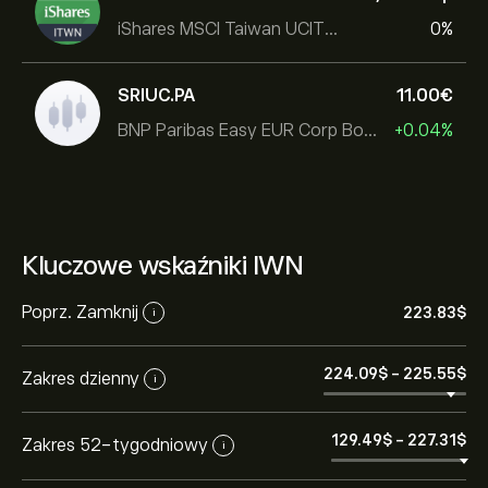
iShares MSCI Taiwan UCITS ETF
0%
SRIUC.PA
11.00‎€‎
BNP Paribas Easy EUR Corp Bond SRI Fossil Free Ult
+0.04%
Kluczowe wskaźniki IWN
Poprz. Zamknij
223.83‎$‎
i
224.09‎$‎
-
225.55‎$‎
Zakres dzienny
i
129.49‎$‎
-
227.31‎$‎
Zakres 52-tygodniowy
i