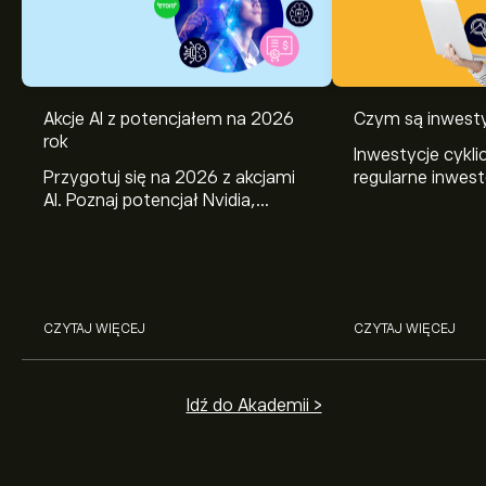
Akcje AI z potencjałem na 2026
Czym są inwesty
rok
Inwestycje cykli
Przygotuj się na 2026 z akcjami
regularne inwes
AI. Poznaj potencjał Nvidia,
wybrane aktywa.
Broadcom, CrowdStrike, Arista
działają i jak je
Networks i Amphenol w analizie
eToro.
CZYTAJ WIĘCEJ
CZYTAJ WIĘCEJ
Idź do Akademii >