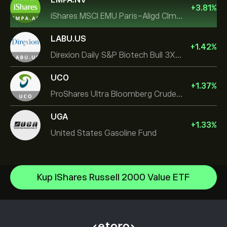
+
3.81
%
iShares MSCI EMU Paris-Aligd Clmt UCITS ETF EUR A
LABU.US
+
1.42
%
Direxion Daily S&P Biotech Bull 3X ETF
UCO
+
1.37
%
ProShares Ultra Bloomberg Crude Oil
UGA
+
1.33
%
United States Gasoline Fund
Invesco S&P 500 Equal Weight ETF
Kup iShares Russell 2000 Value ETF
iShares $ Treasury Bond 0-1yr UCITS ETF
Centrum Pomocy
SS SPDR S&P 500 UCITS ETF
Jak dokonać wpłaty
Jak działa CopyTrading
VanEck Semiconductor UCITS ETF
Jak wypłacić