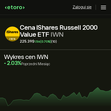
Zaloguj się
Cena iShares Russell 2000
Value ETF
IWN
225.39‎$‎
1.56
(0.70%)
(1D)
Wykres cen IWN
‎2.03‎
Poprzedni Miesiąc