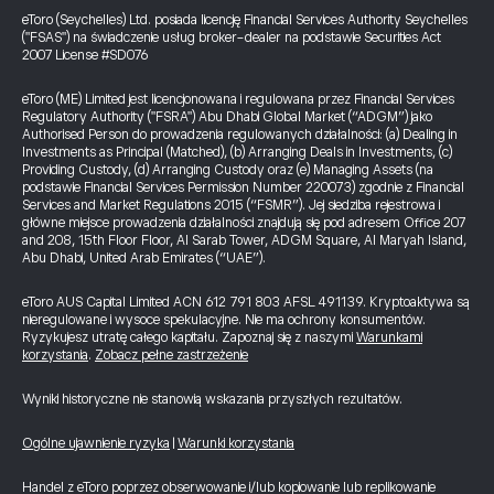
eToro (Seychelles) Ltd. posiada licencję Financial Services Authority Seychelles
("FSAS") na świadczenie usług broker-dealer na podstawie Securities Act
2007 License #SD076
eToro (ME) Limited jest licencjonowana i regulowana przez Financial Services
Regulatory Authority ("FSRA") Abu Dhabi Global Market (“ADGM”) jako
Authorised Person do prowadzenia regulowanych działalności: (a) Dealing in
Investments as Principal (Matched), (b) Arranging Deals in Investments, (c)
Providing Custody, (d) Arranging Custody oraz (e) Managing Assets (na
podstawie Financial Services Permission Number 220073) zgodnie z Financial
Services and Market Regulations 2015 (“FSMR”). Jej siedziba rejestrowa i
główne miejsce prowadzenia działalności znajdują się pod adresem Office 207
and 208, 15th Floor Floor, Al Sarab Tower, ADGM Square, Al Maryah Island,
Abu Dhabi, United Arab Emirates (“UAE”).
eToro AUS Capital Limited ACN 612 791 803 AFSL 491139. Kryptoaktywa są
nieregulowane i wysoce spekulacyjne. Nie ma ochrony konsumentów.
Ryzykujesz utratę całego kapitału. Zapoznaj się z naszymi
Warunkami
korzystania
.
Zobacz pełne zastrzeżenie
Wyniki historyczne nie stanowią wskazania przyszłych rezultatów.
Ogólne ujawnienie ryzyka
|
Warunki korzystania
Handel z eToro poprzez obserwowanie i/lub kopiowanie lub replikowanie