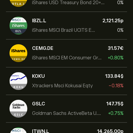
iShares USD Treasury Bond 20+yr UCITS ETF
0%
IBZL.L
2,121.25‎p‎
iShares MSCI Brazil UCITS ETF (Dist)
0%
CEMG.DE
31.57‎€‎
iShares MSCI EM Consumer Growth UCITS ETF
+0.80%
KOKU
133.84‎$‎
Xtrackers Msci Kokusai Eqty
-0.18%
GSLC
147.75‎$‎
Goldman Sachs ActiveBeta U.S. Large Cap Equity ETF
+0.75%
ITWN.L
14,265.00‎p‎