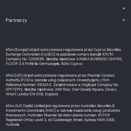
+
+
Partnerzy
eToro (Europe) Ltd jest autoryzowana i regulowana przez Cyprus Securities
Exchange Commission (CySEC) na podstawie numeru licencji# 109/10.
Company No. C200585. Siedziba rejestrowa: KANIKA BUSINESS CENTRE,
FLOOR 7, 4 Profiti Ilia Germasogeia, 4046 Cyprus
eToro (UK) Ltd jest autoryzowana i regulowana przez Financial Conduct
Authority (FCA) w zakresie usług związanych z inwestycjami, z Firm
Reference Number: 583263. Zarejestrowana w Anglii pod Company No.
07973792. Siedziba rejestrowa: 24th floor, One Canada Square, Canary
Wharf, London E14 5AB, England.
eToro AUS Capital Limited jest regulowana przez Australian Securities &
Investments Commission (ASIC) w zakresie świadczenia usług i produktów
finansowych. Australian Financial Services Licence number: 491139.
Registered Office: Level 3, 60 Castlereagh Street, Sydney NSW 2000,
Australia