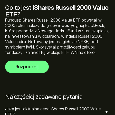
Obecna cena IWN wynosi 225.39‎$‎
Co to jest
iShares Russell 2000 Value
ETF
?
Fundusz iShares Russell 2000 Value ETF powstał w
2000 roku i należy do grupy inwestycyjnej BlackRock,
Najwyższe w historii cena iShares Russell 2000 Value
która pochodzi z Nowego Jorku. Fundusz ten skupia się
ETF to 227.31‎$‎
na inwestowaniu w dolarach, w indeks Russell 2000
Value Index. Notowany jest na giełdzie NYSE, pod
symbolem IWN. Skorzystaj z możliwości zakupu
Wybierz przedział czasowy „1D” lub „1T” na wykresie
funduszy i zainwestuj w akcje ETF IWN na eToro.
eToro i pomniejsz widok, aby zobaczyć historyczne
ruchy cenowe iShares Russell 2000 Value ETF. Cena
Rozpocznij
iShares Russell 2000 Value ETF wahała się w przedziale
Aby kupić IWN, odwiedź stronę „iShares Russell 2000
64.55‎$‎ w ciągu ostatniego roku.
Value ETF (IWN)” na witrynie eToro. Po utworzeniu
konta i wpłaceniu środków kliknij przycisk „Handluj” i
zdecyduj, ile iShares Russell 2000 Value ETF chcesz
kupić. Możesz również złożyć zlecenie kupna IWN po
Najczęściej zadawane pytania
określonej cenie w przyszłości.
Jaka jest aktualna cena iShares Russell 2000 Value
+
ETF?