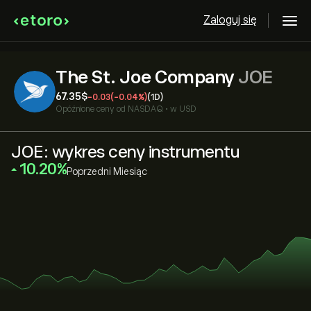
Zaloguj się
The St. Joe Company
JOE
67.35‎$‎
-0.03
(-0.04%)
(1D)
Opóźnione ceny od
NASDAQ
•
w USD
JOE: wykres ceny instrumentu
‎10.20‎
Poprzedni Miesiąc