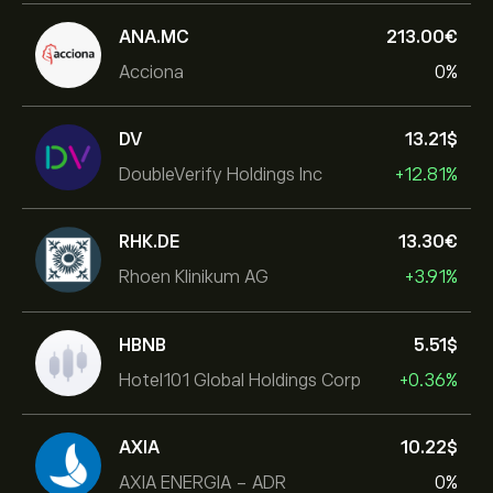
ANA.MC
213.00‎€‎
Acciona
0%
DV
13.21‎$‎
DoubleVerify Holdings Inc
+12.81%
RHK.DE
13.30‎€‎
Rhoen Klinikum AG
+3.91%
HBNB
5.51‎$‎
Hotel101 Global Holdings Corp
+0.36%
AXIA
10.22‎$‎
AXIA ENERGIA - ADR
0%