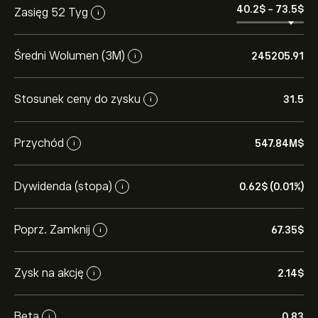
40.2‎$‎
-
73.5‎$‎
Zasięg 52 Tyg
i
Średni Wolumen (3M)
245205.91
i
Stosunek ceny do zysku
31.5
i
Przychód
547.84M‎$‎
i
Dywidenda (stopa)
0.62‎$‎ (0.01%)
i
Poprz. Zamknij
67.35‎$‎
i
Zysk na akcję
2.14‎$‎
i
Beta
0.83
i