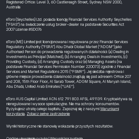
Registered Office: Level 3, 60 Castlereagh Street, Sydney NSW 2000,
Australia
eToro (Seychelles) Ltd. posiada licencję Financial Services Authority Seychelles
("FSAS") na świadczenie usług broker-dealer na podstawie Securities Act
2007 License #SD076
eToro (ME) Limited jest licencjonowana i regulowana przez Financial Services
Regulatory Authority ("FSRA") Abu Dhabi Global Market (“ADGM”) jako
Authorised Person do prowadzenia regulowanych działalności: (a) Dealing in
Investments as Principal (Matched), (b) Arranging Deals in Investments, (c)
Providing Custody, (d) Arranging Custody oraz (e) Managing Assets (na
podstawie Financial Services Permission Number 220073) zgodnie z Financial
Services and Market Regulations 2015 (“FSMR”). Jej siedziba rejestrowa i
główne miejsce prowadzenia działalności znajdują się pod adresem Office 207
and 208, 15th Floor Floor, Al Sarab Tower, ADGM Square, Al Maryah Island,
Abu Dhabi, United Arab Emirates (“UAE”).
eToro AUS Capital Limited ACN 612 791 803 AFSL 491139. Kryptoaktywa są
nieregulowane i wysoce spekulacyjne. Nie ma ochrony konsumentów.
Ryzykujesz utratę całego kapitału. Zapoznaj się z naszymi
Warunkami
korzystania
.
Zobacz pełne zastrzeżenie
Wyniki historyczne nie stanowią wskazania przyszłych rezultatów.
Ogólne ujawnienie ryzyka
|
Warunki korzystania