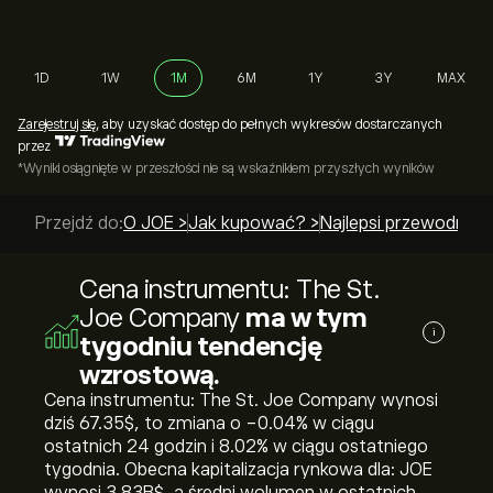
1D
1W
1M
6M
1Y
3Y
MAX
Zarejestruj się
, aby uzyskać dostęp do pełnych wykresów dostarczanych
przez
*Wyniki osiągnięte w przeszłości nie są wskaźnikiem przyszłych wyników
Przejdź do:
O JOE >
Jak kupować? >
Najlepsi przewodnicy
Cena instrumentu: The St.
Joe Company
ma w tym
i
tygodniu tendencję
wzrostową.
Cena instrumentu: The St. Joe Company wynosi
dziś 67.35‎$‎, to zmiana o ‎-0.04‎% w ciągu
ostatnich 24 godzin i ‎8.02‎% w ciągu ostatniego
tygodnia. Obecna kapitalizacja rynkowa dla: JOE