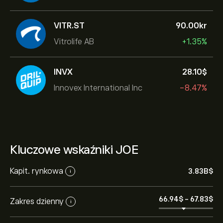
VITR.ST
90.00‎kr‎
Vitrolife AB
+1.35%
INVX
28.10‎$‎
Innovex International Inc
-8.47%
Kluczowe wskaźniki JOE
Kapit. rynkowa
3.83B‎$‎
i
66.94‎$‎
-
67.83‎$‎
Zakres dzienny
i