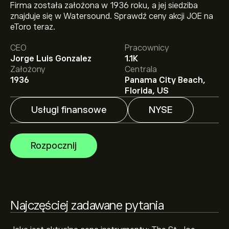
Firma została założona w 1936 roku, a jej siedziba
znajduje się w Watersound. Sprawdź ceny akcji JOE na
Aktualna cena instrumentu: JOE wynosi 67.35‎$‎.
eToro teraz.
CEO
Pracownicy
Jorge Luis Gonzalez
1.1K
Średnia cena docelowa dla instrumentu: The St. Joe
Założony
Centrala
Company wynosi 67.35‎$‎.
Zarejestruj się
na eToro, aby
1936
Panama City Beach,
poznać szczegółowe prognozy analityków i ceny
Florida, US
docelowe.
Usługi finansowe
NYSE
Analitycy oferują prognozy dla instrumentu: The St.
Joe Company w oparciu o trendy rynkowe, raporty
finansowe i przewidywany wzrost. Sprawdź najnowsze
Rozpocznij
prognozy dotyczące przyszłych ruchów cen.
Kapitalizacja rynkowa The St. Joe Company wynosi
3.83B‎$‎
Najczęściej zadawane pytania