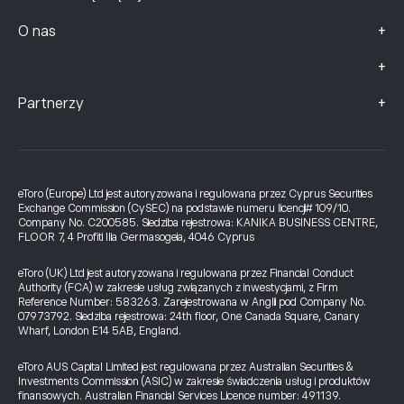
+
O nas
+
+
Partnerzy
eToro (Europe) Ltd jest autoryzowana i regulowana przez Cyprus Securities
Exchange Commission (CySEC) na podstawie numeru licencji# 109/10.
Company No. C200585. Siedziba rejestrowa: KANIKA BUSINESS CENTRE,
FLOOR 7, 4 Profiti Ilia Germasogeia, 4046 Cyprus
eToro (UK) Ltd jest autoryzowana i regulowana przez Financial Conduct
Authority (FCA) w zakresie usług związanych z inwestycjami, z Firm
Reference Number: 583263. Zarejestrowana w Anglii pod Company No.
07973792. Siedziba rejestrowa: 24th floor, One Canada Square, Canary
Wharf, London E14 5AB, England.
eToro AUS Capital Limited jest regulowana przez Australian Securities &
Investments Commission (ASIC) w zakresie świadczenia usług i produktów
finansowych. Australian Financial Services Licence number: 491139.