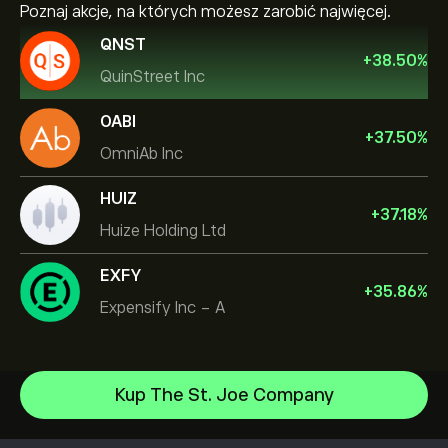
Poznaj akcje, na których możesz zarobić najwięcej.
QNST
+
38.50
%
QuinStreet Inc
OABI
+
37.50
%
OmniAb Inc
HUIZ
+
37.18
%
Huize Holding Ltd
EXFY
+
35.86
%
Expensify Inc - A
Micron Technology, Inc.
Kup The St. Joe Company
Vistra Corp
Centrum Pomocy
Lam Research Corp