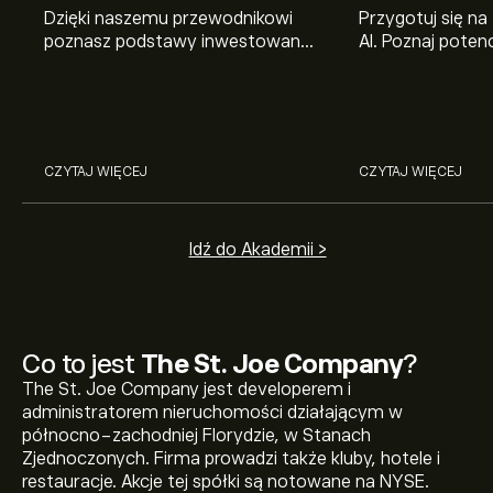
Dzięki naszemu przewodnikowi
Przygotuj się na
poznasz podstawy inwestowania
AI. Poznaj potenc
na giełdzie. Wyjaśniamy, jak działa
Broadcom, Crowd
rynek papierów wartościowych i
Networks i Amph
jak zacząć na nim handlować.
eToro.
CZYTAJ WIĘCEJ
CZYTAJ WIĘCEJ
Idź do Akademii >
Co to jest
The St. Joe Company
?
The St. Joe Company jest developerem i
administratorem nieruchomości działającym w
północno-zachodniej Florydzie, w Stanach
Zjednoczonych. Firma prowadzi także kluby, hotele i
restauracje. Akcje tej spółki są notowane na NYSE.