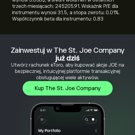
wynosi 3.83B‎$‎, a średni wolumen w ostatnich
trzech miesiącach: 245205.91. Wskaźnik P/E dla
instrumentu wynosi 31.5, a stopa zwrotu: 0.01%.
Współczynnik beta dla instrumentu: 0.83
Zainwestuj w The St. Joe Company
już dziś
Utwórz rachunek eToro, aby kupować akcje JOE na
bezpiecznej, intuicyjnej platformie transakcyjnej
obsługującej wiele aktywów.
Kup The St. Joe Company