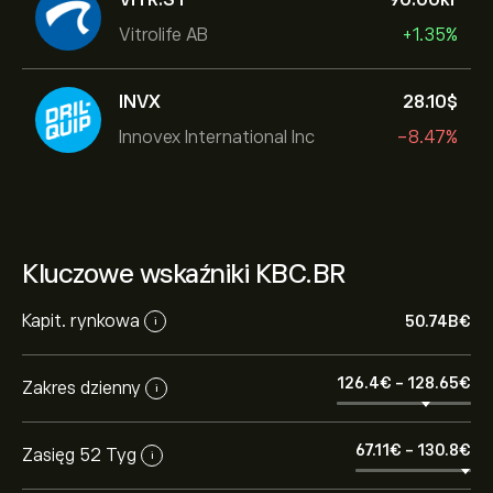
Vitrolife AB
+1.35%
INVX
28.10‎$‎
Innovex International Inc
-8.47%
Kluczowe wskaźniki KBC.BR
Kapit. rynkowa
50.74B‎€‎
i
126.4‎€‎
-
128.65‎€‎
Zakres dzienny
i
67.11‎€‎
-
130.8‎€‎
Zasięg 52 Tyg
i