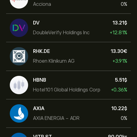
Acciona
0%
DV
13.21‎$‎
DoubleVerify Holdings Inc
+12.81%
RHK.DE
13.30‎€‎
Rhoen Klinikum AG
+3.91%
HBNB
5.51‎$‎
Hotel101 Global Holdings Corp
+0.36%
AXIA
10.22‎$‎
AXIA ENERGIA - ADR
0%
VITR.ST
90.00‎kr‎