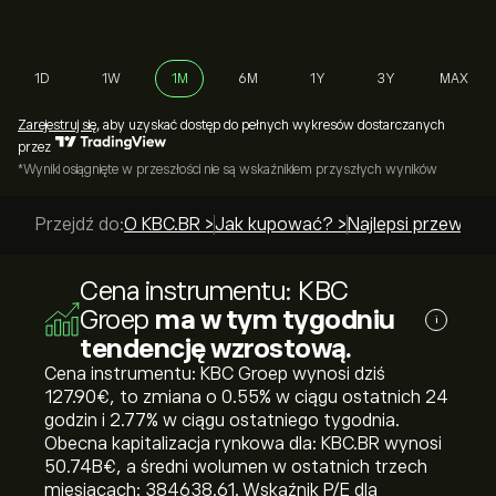
1D
1W
1M
6M
1Y
3Y
MAX
Zarejestruj się
, aby uzyskać dostęp do pełnych wykresów dostarczanych
przez
*Wyniki osiągnięte w przeszłości nie są wskaźnikiem przyszłych wyników
Przejdź do:
O KBC.BR >
Jak kupować? >
Najlepsi przewodn
Cena instrumentu: KBC
Groep
ma w tym tygodniu
i
tendencję wzrostową.
Cena instrumentu: KBC Groep wynosi dziś
127.90‎€‎, to zmiana o ‎0.55‎% w ciągu ostatnich 24
godzin i ‎2.77‎% w ciągu ostatniego tygodnia.
Obecna kapitalizacja rynkowa dla: KBC.BR wynosi
50.74B‎€‎, a średni wolumen w ostatnich trzech
miesiącach: 384638.61. Wskaźnik P/E dla