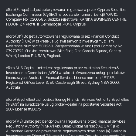
eToro (Europe) Ltd jest autoryzowana i regulowana przez Cyprus Securities
Exchange Commission (CySEC) na podstawie numeru licencji# 109/10.
Company No. C200585. Siedziba rejestrowa: KANIKA BUSINESS CENTRE,
FLOOR 7, 4 Profiti Ilia Germasogeia, 4046 Cyprus
eToro (UK) Ltd jest autoryzowana i regulowana przez Financial Conduct
Authority (FCA) w zakresie usług związanych z inwestycjami, z Firm
Reference Number: 583263. Zarejestrowana w Anglii pod Company No.
07973792. Siedziba rejestrowa: 24th floor, One Canada Square, Canary
Wharf, London E14 5AB, England.
eToro AUS Capital Limited jest regulowana przez Australian Securities &
Investments Commission (ASIC) w zakresie świadczenia usług i produktów
finansowych. Australian Financial Services Licence number: 491139.
Registered Office: Level 3, 60 Castlereagh Street, Sydney NSW 2000,
Australia
eToro (Seychelles) Ltd. posiada licencję Financial Services Authority Seychelles
("FSAS") na świadczenie usług broker-dealer na podstawie Securities Act
2007 License #SD076
eToro (ME) Limited jest licencjonowana i regulowana przez Financial Services
Regulatory Authority ("FSRA") Abu Dhabi Global Market (“ADGM”) jako
Authorised Person do prowadzenia regulowanych działalności: (a) Dealing in