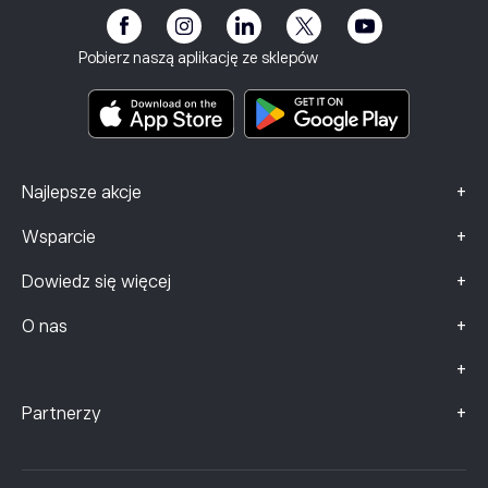
eToro Akademia
Informacje o ryzyku
Klub eToro
Stopka redakcyjna
Regulamin
Ubezpieczenie inwestycyjne
Pobierz naszą aplikację ze sklepów
Dokumenty zawierające kluczowe informacje
Smart Portfolios
Dane dotyczące skarg (klienci FCA)
+
Najlepsze akcje
+
Wsparcie
+
Dowiedz się więcej
+
O nas
+
+
Partnerzy