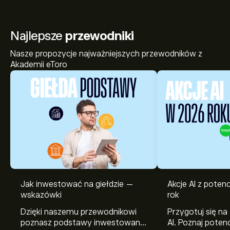
Najlepsze
przewodniki
Nasze propozycje najważniejszych przewodników z
Akademii eToro
Aktualna cena instrumentu: KBC.BR wynosi 127.90‎€‎.
Jak inwestować na giełdzie —
Akcje AI z pote
wskazówki
rok
Dzięki naszemu przewodnikowi
Przygotuj się na
Średnia cena docelowa dla instrumentu: KBC Groep
poznasz podstawy inwestowania
AI. Poznaj potenc
wynosi 127.90‎€‎.
Zarejestruj się
na eToro, aby poznać