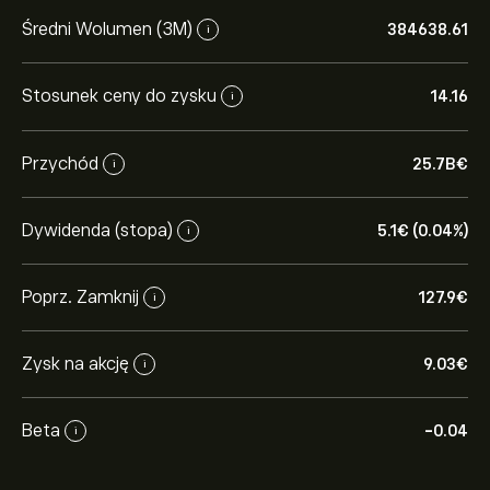
Średni Wolumen (3M)
384638.61
i
Stosunek ceny do zysku
14.16
i
Przychód
25.7B‎€‎
i
Dywidenda (stopa)
5.1‎€‎ (0.04%)
i
Poprz. Zamknij
127.9‎€‎
i
Zysk na akcję
9.03‎€‎
i
Beta
-0.04
i