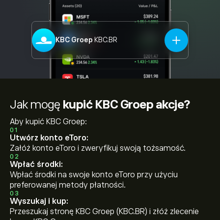
KBC Groep
KBC.BR
Jak mogę
kupić KBC Groep akcje?
Aby kupić KBC Groep:
01
Utwórz konto eToro:
Załóż konto eToro i zweryfikuj swoją tożsamość.
02
Wpłać środki:
Wpłać środki na swoje konto eToro przy użyciu
preferowanej metody płatności.
03
Wyszukaj i kup:
Przeszukaj stronę KBC Groep (KBC.BR) i złóż zlecenie