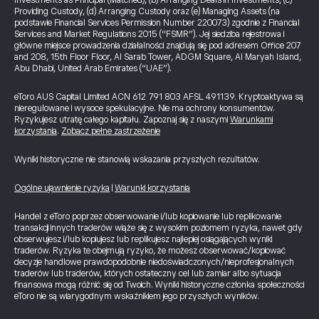
Investments as Principal (Matched), (b) Arranging Deals in Investments, (c)
Providing Custody, (d) Arranging Custody oraz (e) Managing Assets (na
podstawie Financial Services Permission Number 220073) zgodnie z Financial
Services and Market Regulations 2015 (“FSMR”). Jej siedziba rejestrowa i
główne miejsce prowadzenia działalności znajdują się pod adresem Office 207
and 208, 15th Floor Floor, Al Sarab Tower, ADGM Square, Al Maryah Island,
Abu Dhabi, United Arab Emirates (“UAE”).
eToro AUS Capital Limited ACN 612 791 803 AFSL 491139. Kryptoaktywa są
nieregulowane i wysoce spekulacyjne. Nie ma ochrony konsumentów.
Ryzykujesz utratę całego kapitału. Zapoznaj się z naszymi
Warunkami
korzystania
.
Zobacz pełne zastrzeżenie
Wyniki historyczne nie stanowią wskazania przyszłych rezultatów.
Ogólne ujawnienie ryzyka
|
Warunki korzystania
Handel z eToro poprzez obserwowanie i/lub kopiowanie lub replikowanie
transakcji innych traderów wiąże się z wysokim poziomem ryzyka, nawet gdy
obserwujesz i/lub kopiujesz lub replikujesz najlepiej osiągających wyniki
traderów. Ryzyka te obejmują ryzyko, że możesz obserwować/kopiować
decyzje handlowe prawdopodobnie niedoświadczonych/nieprofesjonalnych
traderów lub traderów, których ostateczny cel lub zamiar albo sytuacja
finansowa mogą różnić się od Twoich. Wyniki historyczne członka społeczności
eToro nie są wiarygodnym wskaźnikiem jego przyszłych wyników.