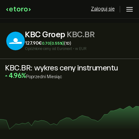
Zaloguj się
KBC Groep
KBC.BR
127.90‎€‎
0.70
(0.55%)
(1D)
Opóźnione ceny od
Euronext
•
w EUR
KBC.BR: wykres ceny instrumentu
‎4.96‎
Poprzedni Miesiąc