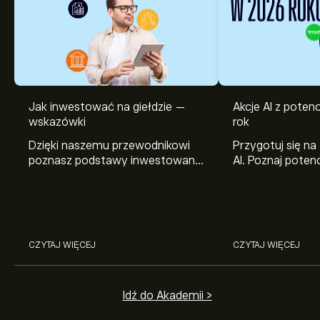
Jak inwestować na giełdzie —
Akcje AI z pote
wskazówki
rok
Dzięki naszemu przewodnikowi
Przygotuj się na
poznasz podstawy inwestowania
AI. Poznaj potenc
na giełdzie. Wyjaśniamy, jak działa
Broadcom, Crowd
rynek papierów wartościowych i
Networks i Amph
jak zacząć na nim handlować.
eToro.
CZYTAJ WIĘCEJ
CZYTAJ WIĘCEJ
Idź do Akademii >