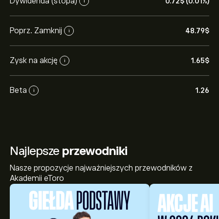
Dywidenda (stopa)
0.72‎$‎ (0.01%)
i
Poprz. Zamknij
48.79‎$‎
i
Zysk na akcję
1.65‎$‎
i
Beta
1.26
i
Najlepsze
przewodniki
Nasze propozycje najważniejszych przewodników z
Akademii eToro