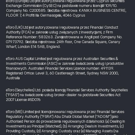
eToro (Europe) Ltd jest autoryzowana i regulowana przez Cyprus Securities
Exchange Commission (CySEC) na podstawie numeru licencji# 109/10.
Company No. C200585. Siedziba rejestrowa: KANIKA BUSINESS CENTRE,
FLOOR 7, 4 Profiti Ilia Germasogeia, 4046 Cyprus
eToro (UK) Ltd jest autoryzowana i regulowana przez Financial Conduct
Authority (FCA) w zakresie usług związanych z inwestycjami, z Firm
Reference Number: 583263. Zarejestrowana w Anglii pod Company No.
07973792. Siedziba rejestrowa: 24th floor, One Canada Square, Canary
Wharf, London E14 5AB, England.
eToro AUS Capital Limited jest regulowana przez Australian Securities &
Investments Commission (ASIC) w zakresie świadczenia usług i produktów
finansowych. Australian Financial Services Licence number: 491139.
Registered Office: Level 3, 60 Castlereagh Street, Sydney NSW 2000,
Australia
eToro (Seychelles) Ltd. posiada licencję Financial Services Authority Seychelles
("FSAS") na świadczenie usług broker-dealer na podstawie Securities Act
2007 License #SD076
eToro (ME) Limited jest licencjonowana i regulowana przez Financial Services
Regulatory Authority ("FSRA") Abu Dhabi Global Market (“ADGM”) jako
Authorised Person do prowadzenia regulowanych działalności: (a) Dealing in
Investments as Principal (Matched), (b) Arranging Deals in Investments, (c)
Providing Custody, (d) Arranging Custody oraz (e) Managing Assets (na