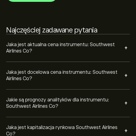
Kapitalizacja rynkowa Southwest Airlines Co wynosi
23.87B‎$‎
Najczęściej zadawane pytania
Na podstawie rekomendacji 11 analityków dotyczących
LUV z ostatnich 3 miesięcy, ogólny konsensus to Średni
sygnał kupna.
Jaka jest aktualna cena instrumentu: Southwest
+
Airlines Co?
Jaka jest docelowa cena instrumentu: Southwest
+
Airlines Co?
Jakie są prognozy analityków dla instrumentu:
+
Southwest Airlines Co?
Jaka jest kapitalizacja rynkowa Southwest Airlines
+
Co?