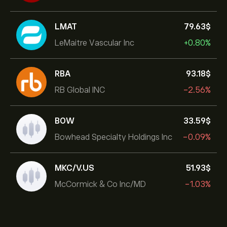
LMAT
79.63‎$‎
LeMaitre Vascular Inc
+0.80%
RBA
93.18‎$‎
RB Global INC
-2.56%
BOW
33.59‎$‎
Bowhead Specialty Holdings Inc
-0.09%
MKC/V.US
51.93‎$‎
McCormick & Co Inc/MD
-1.03%