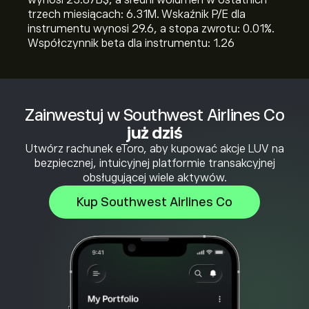
wynosi 23.87B‎$‎, a średni wolumen w ostatnich
trzech miesiącach: 6.31M. Wskaźnik P/E dla
instrumentu wynosi 29.6, a stopa zwrotu: 0.01%.
Współczynnik beta dla instrumentu: 1.26
Zainwestuj w Southwest Airlines Co
już dziś
Utwórz rachunek eToro, aby kupować akcje LUV na
bezpiecznej, intuicyjnej platformie transakcyjnej
obsługującej wiele aktywów.
Kup Southwest Airlines Co