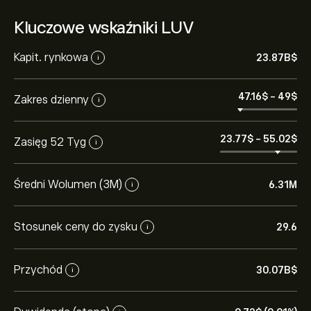
Kluczowe wskaźniki LUV
Kapit. rynkowa
23.87B‎$‎
i
47.16‎$‎
-
49‎$‎
Zakres dzienny
i
23.77‎$‎
-
55.02‎$‎
Zasięg 52 Tyg
i
Średni Wolumen (3M)
6.31M
i
Stosunek ceny do zysku
29.6
i
Przychód
30.07B‎$‎
i