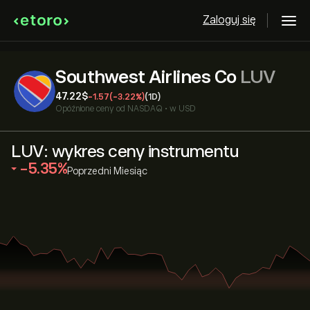
Zaloguj się
Southwest Airlines Co
LUV
47.22‎$‎
-1.57
(-3.22%)
(1D)
Opóźnione ceny od
NASDAQ
•
w USD
LUV: wykres ceny instrumentu
‎-5.35‎
Poprzedni Miesiąc