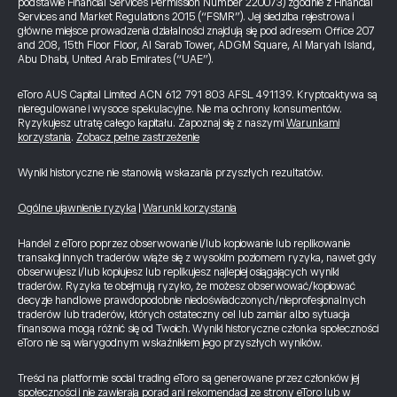
podstawie Financial Services Permission Number 220073) zgodnie z Financial
Services and Market Regulations 2015 (“FSMR”). Jej siedziba rejestrowa i
główne miejsce prowadzenia działalności znajdują się pod adresem Office 207
and 208, 15th Floor Floor, Al Sarab Tower, ADGM Square, Al Maryah Island,
Abu Dhabi, United Arab Emirates (“UAE”).
eToro AUS Capital Limited ACN 612 791 803 AFSL 491139. Kryptoaktywa są
nieregulowane i wysoce spekulacyjne. Nie ma ochrony konsumentów.
Ryzykujesz utratę całego kapitału. Zapoznaj się z naszymi
Warunkami
korzystania
.
Zobacz pełne zastrzeżenie
Wyniki historyczne nie stanowią wskazania przyszłych rezultatów.
Ogólne ujawnienie ryzyka
|
Warunki korzystania
Handel z eToro poprzez obserwowanie i/lub kopiowanie lub replikowanie
transakcji innych traderów wiąże się z wysokim poziomem ryzyka, nawet gdy
obserwujesz i/lub kopiujesz lub replikujesz najlepiej osiągających wyniki
traderów. Ryzyka te obejmują ryzyko, że możesz obserwować/kopiować
decyzje handlowe prawdopodobnie niedoświadczonych/nieprofesjonalnych
traderów lub traderów, których ostateczny cel lub zamiar albo sytuacja
finansowa mogą różnić się od Twoich. Wyniki historyczne członka społeczności
eToro nie są wiarygodnym wskaźnikiem jego przyszłych wyników.
Treści na platformie social trading eToro są generowane przez członków jej
społeczności i nie zawierają porad ani rekomendacji ze strony eToro lub w