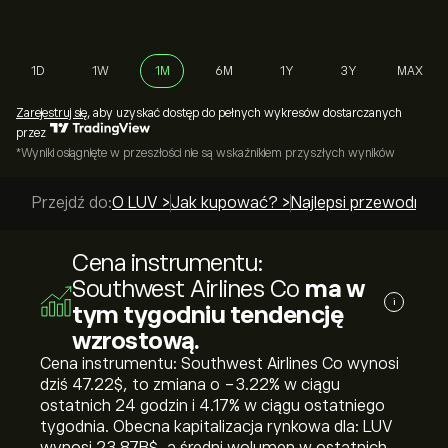
1D
1W
1M
6M
1Y
3Y
MAX
Zarejestruj się
, aby uzyskać dostęp do pełnych wykresów dostarczanych
przez
*Wyniki osiągnięte w przeszłości nie są wskaźnikiem przyszłych wyników
Przejdź do:
O LUV >
Jak kupować? >
Najlepsi przewodnicy
Cena instrumentu:
Southwest Airlines Co
ma w
i
tym tygodniu tendencję
wzrostową.
Cena instrumentu: Southwest Airlines Co wynosi
dziś 47.22‎$‎, to zmiana o ‎-3.22‎% w ciągu
ostatnich 24 godzin i ‎4.17‎% w ciągu ostatniego
tygodnia. Obecna kapitalizacja rynkowa dla: LUV