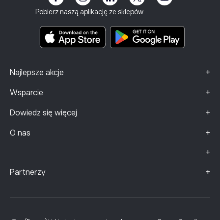
Regulamin
Ubezpieczenie inwestycyjne
Pobierz naszą aplikację ze sklepów
Dokumenty zawierające kluczowe informacje
Smart Portfolios
Dane dotyczące skarg (klienci FCA)
+
Najlepsze akcje
+
Wsparcie
+
Dowiedz się więcej
+
O nas
+
+
Partnerzy