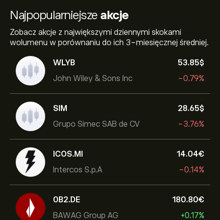
Najpopularniejsze
akcje
Zobacz akcje z największymi dziennymi skokami
wolumenu w porównaniu do ich 3-miesięcznej średniej.
WLYB
53.85‎$‎
John Wiley & Sons Inc
-0.79%
SIM
28.65‎$‎
Grupo Simec SAB de CV
-3.76%
ICOS.MI
14.04‎€‎
Intercos S.p.A
-0.14%
0B2.DE
180.80‎€‎
BAWAG Group AG
+0.17%