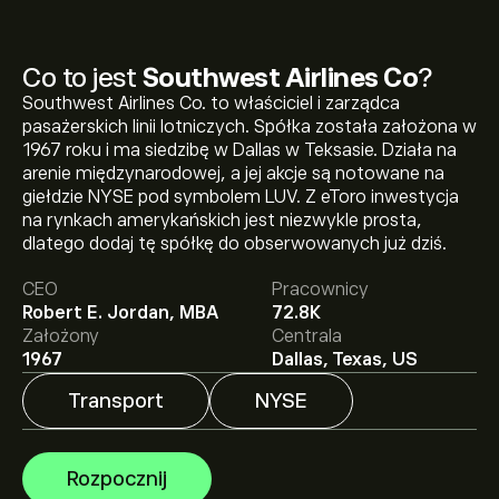
Co to jest
Southwest Airlines Co
?
Southwest Airlines Co. to właściciel i zarządca
pasażerskich linii lotniczych. Spółka została założona w
1967 roku i ma siedzibę w Dallas w Teksasie. Działa na
arenie międzynarodowej, a jej akcje są notowane na
giełdzie NYSE pod symbolem LUV. Z eToro inwestycja
Aktualna cena instrumentu: LUV wynosi 47.22‎$‎.
na rynkach amerykańskich jest niezwykle prosta,
dlatego dodaj tę spółkę do obserwowanych już dziś.
CEO
Pracownicy
Średnia cena docelowa dla instrumentu: Southwest
Robert E. Jordan, MBA
72.8K
Airlines Co wynosi 47.22‎$‎.
Zarejestruj się
na eToro, aby
Założony
Centrala
poznać szczegółowe prognozy analityków i ceny
1967
Dallas, Texas, US
docelowe.
Transport
NYSE
Analitycy oferują prognozy dla instrumentu: Southwest
Airlines Co w oparciu o trendy rynkowe, raporty
finansowe i przewidywany wzrost. Sprawdź najnowsze
Rozpocznij
prognozy dotyczące przyszłych ruchów cen.