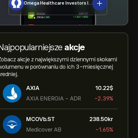
Omega Healthcare Investors Inc
OHI
Najpopularniejsze
akcje
Zobacz akcje z największymi dziennymi skokami
wolumenu w porównaniu do ich 3-miesięcznej
średniej.
AXIA
10.22‎$‎
AXIA ENERGIA - ADR
-2.39%
MCOVb.ST
238.50‎kr‎
Medicover AB
-1.65%