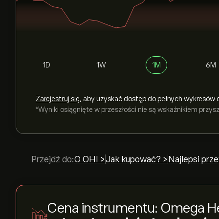
1D
1W
1M
6M
Zarejestruj się
, aby uzyskać dostęp do pełnych wykresów 
*Wyniki osiągnięte w przeszłości nie są wskaźnikiem przy
Przejdź do:
O OHI >
Jak kupować? >
Najlepsi prz
Cena instrumentu: Omega Hea