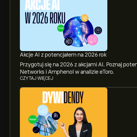
Akcje AI z potencjałem na 2026 rok
Przygotuj się na 2026 z akcjami AI. Poznaj pote
Networks i Amphenol w analizie eToro.
CZYTAJ WIĘCEJ
Aktualna cena instrumentu: OHI wynosi 48.61‎$‎.
Średnia cena docelowa dla instrumentu: Omega H