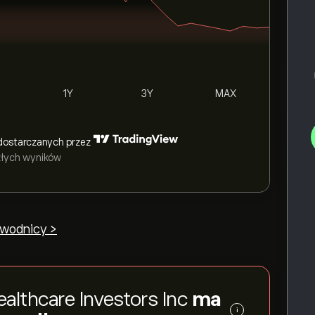
1Y
3Y
MAX
dostarczanych przez
szłych wyników
ewodnicy >
lthcare Investors Inc
ma
i