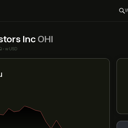
W
stors Inc
OHI
Q
•
w USD
u