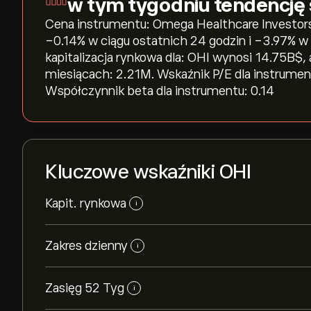
w tym tygodniu tendencję
Cena instrumentu: Omega Healthcare Investors I
‎-0.14‎% w ciągu ostatnich 24 godzin i ‎-3.97‎%
kapitalizacja rynkowa dla: OHI wynosi 14.75B‎$‎
miesiącach: 2.21M. Wskaźnik P/E dla instrument
Współczynnik beta dla instrumentu: 0.14
Kluczowe wskaźniki OHI
Kapit. rynkowa
i
Zakres dzienny
i
Zasięg 52 Tyg
i