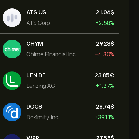
ATS.US
21.06‎$‎
ATS Corp
+2.58%
CHYM
29.28‎$‎
Chime Financial Inc
-6.30%
LEN.DE
23.85‎€‎
Lenzing AG
+1.27%
DOCS
28.74‎$‎
Doximity Inc.
+39.11%
WPP
27.53‎$‎