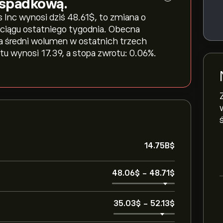
 spadkową.
nc wynosi dziś 48.61‎$‎, to zmiana o
 w ciągu ostatniego tygodnia. Obecna
, a średni wolumen w ostatnich trzech
u wynosi 17.39, a stopa zwrotu: 0.06%.
14.75B‎$‎
48.06‎$‎
-
48.71‎$‎
35.03‎$‎
-
52.13‎$‎