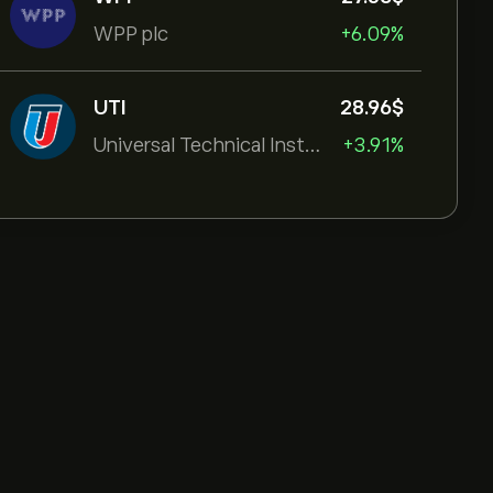
WPP plc
+6.09%
UTI
28.96‎$‎
Universal Technical Institut
+3.91%