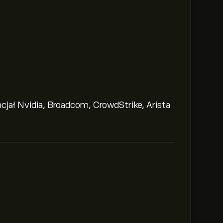
ncjał Nvidia, Broadcom, CrowdStrike, Arista
ealthcare Investors Inc wynosi 48.61‎$‎.