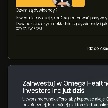
Zarejestruj się
na eToro, aby poznać szczegółow
Czym są dywidendy?
Analitycy oferują prognozy dla instrumentu: Om
Inwestując w akcje, można generować pasywny
trendy rynkowe, raporty finansowe i przewidy
Dowiedz się, czym dokładnie są dywidendy i jak 
dotyczące przyszłych ruchów cen.
CZYTAJ WIĘCEJ
Kapitalizacja rynkowa Omega Healthcare Investo
Idź do Aka
Na podstawie rekomendacji 7 analityków dotyc
konsensus to Trzymaj.
Zainwestuj w Omega Health
Investors Inc
już dziś
Utwórz rachunek eToro, aby kupować akcje 
bezpiecznej, intuicyjnej platformie transakc