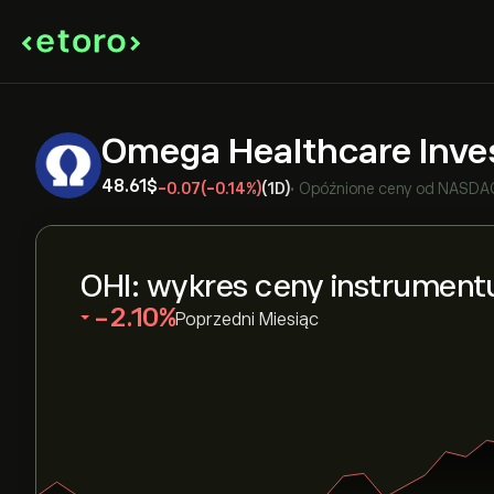
Omega Healthcare Inve
48.61‎$‎
-0.07
(-0.14%)
(1D)
•
Opóźnione ceny od
NASDA
OHI: wykres ceny instrument
‎-2.10‎
Poprzedni Miesiąc