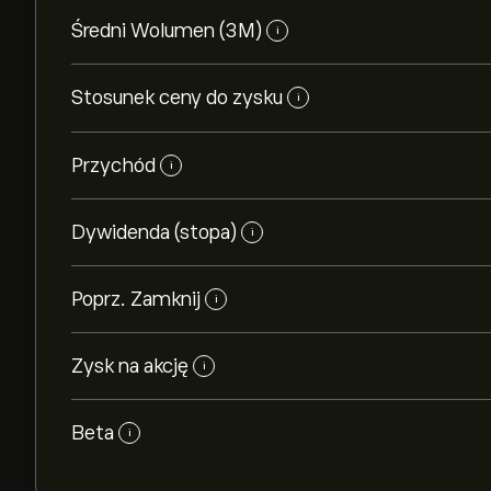
Średni Wolumen (3M)
i
Stosunek ceny do zysku
i
Przychód
i
Dywidenda (stopa)
i
Poprz. Zamknij
i
Zysk na akcję
i
Beta
i