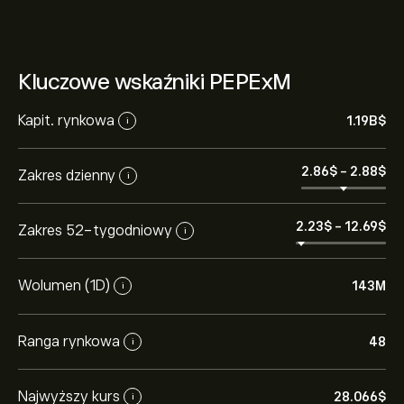
Kluczowe wskaźniki PEPExM
Kapit. rynkowa
1.19B‎$‎
i
2.86‎$‎
-
2.88‎$‎
Zakres dzienny
i
2.23‎$‎
-
12.69‎$‎
Zakres 52-tygodniowy
i
Wolumen (1D)
143M
i
Ranga rynkowa
48
i
Najwyższy kurs
28.066‎$‎
i