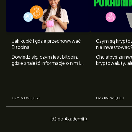
Jak kupić i gdzie przechowywać
Czym są krypto
Bitcoina
nie inwestować
Dowiedz się, czym jest bitcoin,
Chciałbyś zain
gdzie znaleźć informacje o nim i
kryptowaluty, al
jak kupić go po raz pierwszy.
rozumiesz? Wyj
Wyjaśniamy, jak zadbać o
te aktywa i pok
bezpieczeństwo posiadanych
najpopularniejsz
bitcoinów.
na świecie.
CZYTAJ WIĘCEJ
CZYTAJ WIĘCEJ
Idź do Akademii >