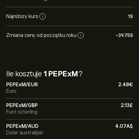
Najniższy kurs
1‎$‎
i
Zmiana ceny od początku roku
-39.75‎$‎
i
Ile kosztuje
1 PEPExM
?
PEPExM/EUR
2.48‎€‎
Euro
PEPExM/GBP
2.13‎£‎
Funt szterling
PEPExM/AUD
4.07‎A$‎
Dolar australijski