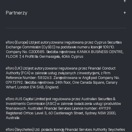
+
+
Partnerzy
eToro (Europe) Ltd jest autoryzowana i regulowana przez Cyprus Securities
Exchange Commission (CySEC) na podstawie numeru licencji# 109/10.
Company No. C200585. Siedziba rejestrowa: KANIKA BUSINESS CENTRE,
FLOOR 7, 4 Profiti Ilia Germasogeia, 4046 Cyprus
eToro (UK) Ltd jest autoryzowana i regulowana przez Financial Conduct
Authority (FCA) w zakresie usług związanych z inwestycjami, z Firm
Reference Number: 583263. Zarejestrowana w Anglii pod Company No.
07973792. Siedziba rejestrowa: 24th floor, One Canada Square, Canary
Wharf, London E14 5AB, England.
eToro AUS Capital Limited jest regulowana przez Australian Securities &
Investments Commission (ASIC) w zakresie świadczenia usług i produktów
finansowych. Australian Financial Services Licence number: 491139.
Registered Office: Level 3, 60 Castlereagh Street, Sydney NSW 2000,
Australia
eToro (Seychelles) Ltd. posiada licencję Financial Services Authority Seychelles