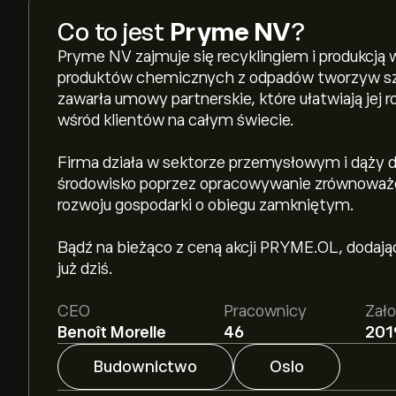
Co to jest
Pryme NV
?
Pryme NV zajmuje się recyklingiem i produkcją
produktów chemicznych z odpadów tworzyw szt
zawarła umowy partnerskie, które ułatwiają jej
wśród klientów na całym świecie.
Firma działa w sektorze przemysłowym i dąży
środowisko poprzez opracowywanie zrównoważon
rozwoju gospodarki o obiegu zamkniętym.
Bądź na bieżąco z ceną akcji PRYME.OL, dodając
już dziś.
CEO
Pracownicy
Zał
Benoît Morelle
46
201
Budownictwo
Oslo