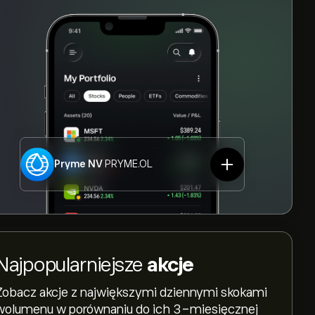
Pryme NV
PRYME.OL
Najpopularniejsze
akcje
Zobacz akcje z największymi dziennymi skokami
wolumenu w porównaniu do ich 3-miesięcznej