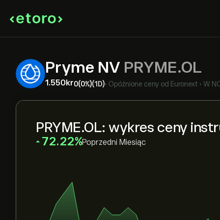
Pryme NV
PRYME.OL
1.550‎kr‎
0
(0%)
(1D)
•
Opóźnione ceny od
Euronext
•
W N
PRYME.OL: wykres ceny inst
‎72.22‎
Poprzedni Miesiąc