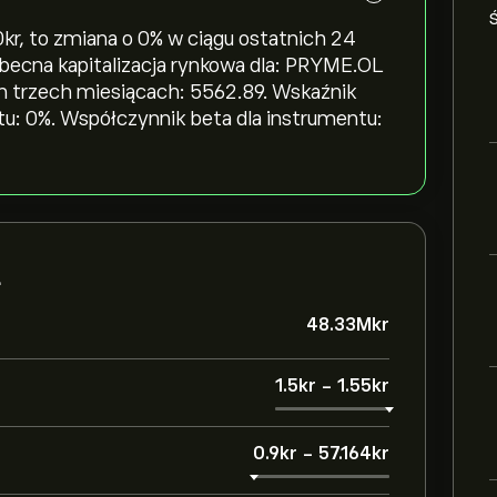
‎, to zmiana o ‎0‎% w ciągu ostatnich 24
 Obecna kapitalizacja rynkowa dla: PRYME.OL
ch trzech miesiącach: 5562.89. Wskaźnik
tu: 0%. Współczynnik beta dla instrumentu:
L
48.33M‎kr‎
1.5‎kr‎
-
1.55‎kr‎
0.9‎kr‎
-
57.164‎kr‎