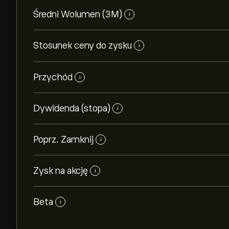
Średni Wolumen (3M)
i
Stosunek ceny do zysku
i
Przychód
i
Dywidenda (stopa)
i
Poprz. Zamknij
i
Zysk na akcję
i
Beta
i