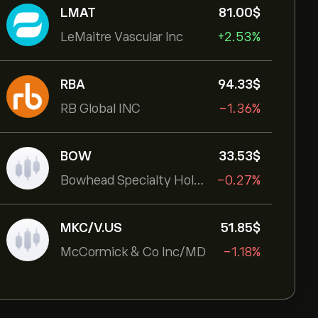
LMAT
81.00‎$‎
LeMaitre Vascular Inc
+2.53%
RBA
94.33‎$‎
RB Global INC
-1.36%
BOW
33.53‎$‎
Bowhead Specialty Holdings Inc
-0.27%
MKC/V.US
51.85‎$‎
McCormick & Co Inc/MD
-1.18%