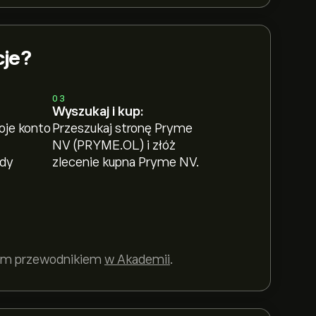
cje?
03
Wyszukaj i kup:
oje konto
Przeszukaj stronę Pryme
NV (PRYME.OL) i złóż
ody
zlecenie kupna Pryme NV.
szym przewodnikiem
w Akademii
.