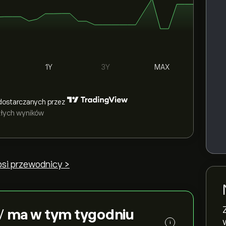
1Y
3Y
MAX
dostarczanych przez
szłych wyników
psi przewodnicy >
V
ma w tym tygodniu
i