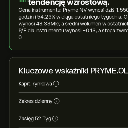
tendencję wzrostową.
Cena instrumentu: Pryme NV wynosi dziś 1.550‎kr
godzin i ‎54.23‎% w ciągu ostatniego tygodnia.
wynosi 48.33M‎kr‎, a średni wolumen w ostatni
P/E dla instrumentu wynosi -0.13, a stopa zwro
0
Kluczowe wskaźniki PRYME.O
Kapit. rynkowa
i
Zakres dzienny
i
Zasięg 52 Tyg
i