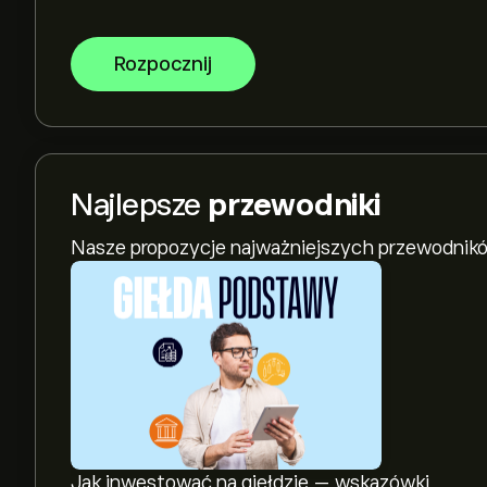
Rozpocznij
Najlepsze
przewodniki
Nasze propozycje najważniejszych przewodnikó
Jak inwestować na giełdzie — wskazówki