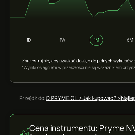
1D
1W
1M
6M
Zarejestruj się
, aby uzyskać dostęp do pełnych wykresów 
*Wyniki osiągnięte w przeszłości nie są wskaźnikiem przy
Przejdź do:
O PRYME.OL >
Jak kupować? >
Najle
Cena instrumentu: Pryme N