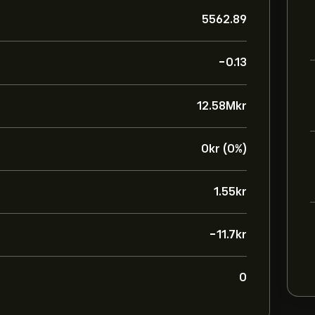
5562.89
-0.13
12.58M‎kr‎
0‎kr‎ (0%)
1.55‎kr‎
-11.7‎kr‎
0