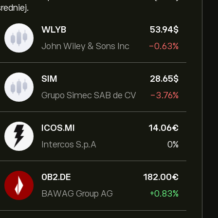
średniej.
WLYB
53.94‎$‎
John Wiley & Sons Inc
-0.63%
SIM
28.65‎$‎
Grupo Simec SAB de CV
-3.76%
ICOS.MI
14.06‎€‎
Intercos S.p.A
0%
0B2.DE
182.00‎€‎
BAWAG Group AG
+0.83%