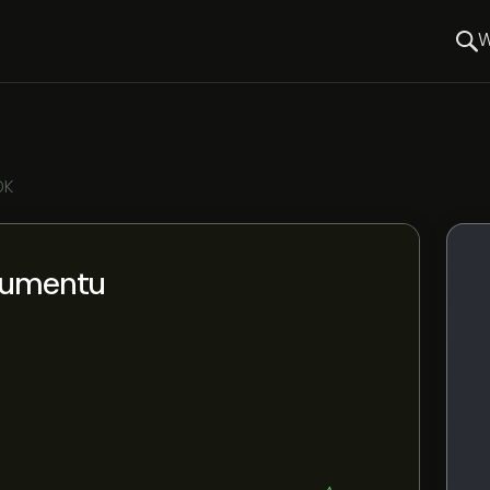
W
OK
rumentu