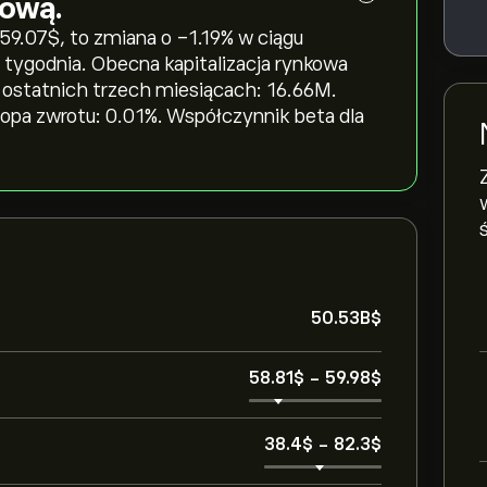
tową.
.07‎$‎, to zmiana o ‎-1.19‎% w ciągu
o tygodnia. Obecna kapitalizacja rynkowa
w ostatnich trzech miesiącach: 16.66M.
topa zwrotu: 0.01%. Współczynnik beta dla
50.53B‎$‎
58.81‎$‎
-
59.98‎$‎
38.4‎$‎
-
82.3‎$‎