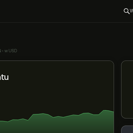
W
Q
•
w USD
ntu