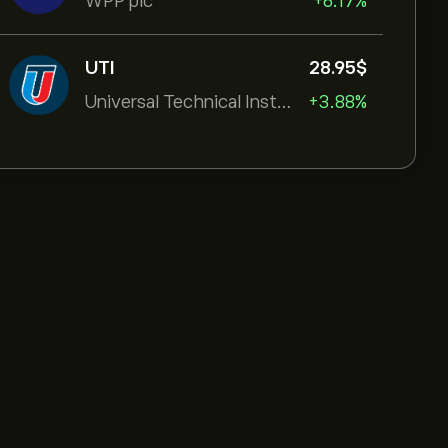
WPP plc
+6.17%
UTI
28.95‎$‎
Universal Technical Institut
+3.88%