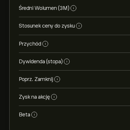
Średni Wolumen (3M)
i
Stosunek ceny do zysku
i
Przychód
i
Dywidenda (stopa)
i
Poprz. Zamknij
i
Zysk na akcję
i
Beta
i