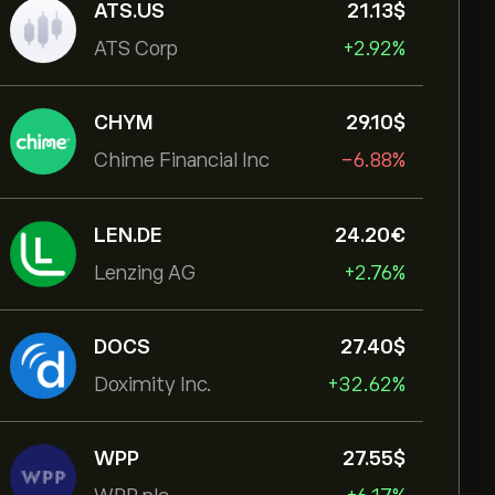
ATS.US
21.13‎$‎
ATS Corp
+2.92%
CHYM
29.10‎$‎
Chime Financial Inc
-6.88%
LEN.DE
24.20‎€‎
Lenzing AG
+2.76%
DOCS
27.40‎$‎
Doximity Inc.
+32.62%
WPP
27.55‎$‎