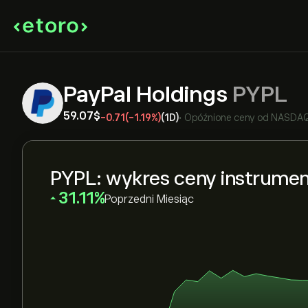
PayPal Holdings
PYPL
59.07‎$‎
-0.71
(-1.19%)
(1D)
•
Opóźnione ceny od
NASDA
PYPL: wykres ceny instrume
‎31.11‎
Poprzedni Miesiąc