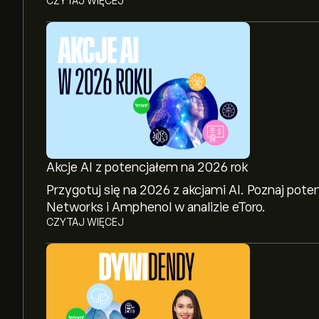
CZYTAJ WIĘCEJ
Akcje AI z potencjałem na 2026 rok
Przygotuj się na 2026 z akcjami AI. Poznaj pote
Networks i Amphenol w analizie eToro.
CZYTAJ WIĘCEJ
Aktualna cena instrumentu: PYPL wynosi 59.07‎$