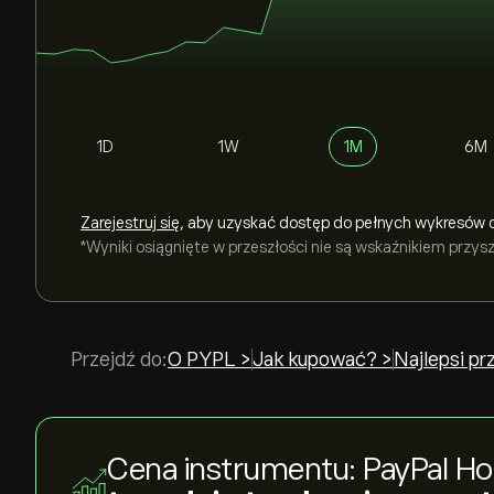
1D
1W
1M
6M
Zarejestruj się
, aby uzyskać dostęp do pełnych wykresów 
*Wyniki osiągnięte w przeszłości nie są wskaźnikiem przy
Przejdź do:
O PYPL >
Jak kupować? >
Najlepsi p
Cena instrumentu: PayPal Ho