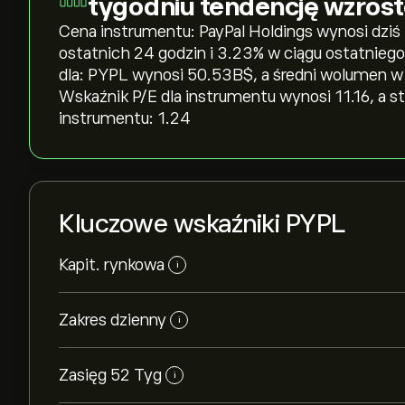
tygodniu tendencję wzros
Cena instrumentu: PayPal Holdings wynosi dziś 59
ostatnich 24 godzin i ‎3.23‎% w ciągu ostatnieg
dla: PYPL wynosi 50.53B‎$‎, a średni wolumen 
Wskaźnik P/E dla instrumentu wynosi 11.16, a s
instrumentu: 1.24
Kluczowe wskaźniki PYPL
Kapit. rynkowa
i
Zakres dzienny
i
Zasięg 52 Tyg
i