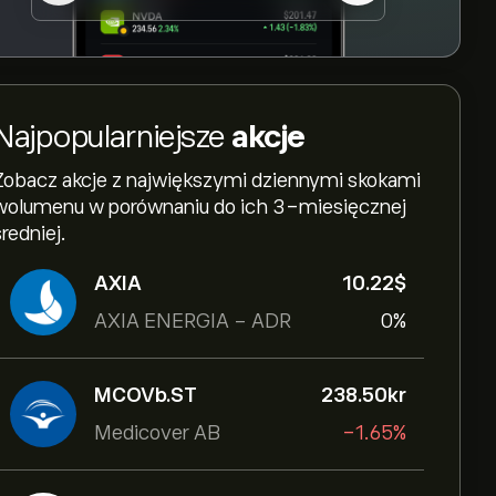
Najpopularniejsze
akcje
Zobacz akcje z największymi dziennymi skokami
wolumenu w porównaniu do ich 3-miesięcznej
średniej.
AXIA
10.22‎$‎
AXIA ENERGIA - ADR
0%
MCOVb.ST
238.50‎kr‎
Medicover AB
-1.65%