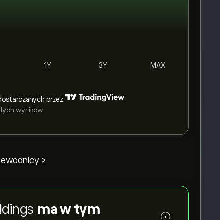
1Y
3Y
MAX
dostarczanych przez
szłych wyników
rzewodnicy >
ldings
ma w tym
i