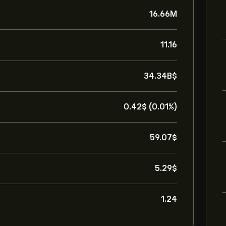
16.66M
11.16
34.34B‎$‎
0.42‎$‎ (0.01%)
59.07‎$‎
5.29‎$‎
1.24