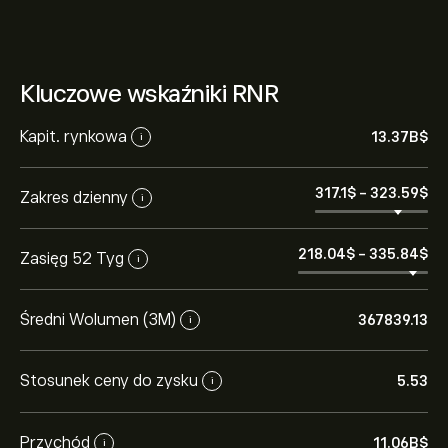
Kluczowe wskaźniki RNR
Kapit. rynkowa
13.37B‎$‎
i
317.1‎$‎
-
323.59‎$‎
Zakres dzienny
i
218.04‎$‎
-
335.84‎$‎
Zasięg 52 Tyg
i
Średni Wolumen (3M)
367839.13
i
Stosunek ceny do zysku
5.53
i
Przychód
11.06B‎$‎
i