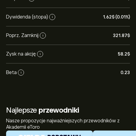
Dywidenda (stopa)
1.62‎$‎ (0.01%)
i
Poprz. Zamknij
321.87‎$‎
i
Zysk na akcję
58.2‎$‎
i
Beta
0.23
i
Najlepsze
przewodniki
Nasze propozycje najważniejszych przewodników z
Akademii eToro