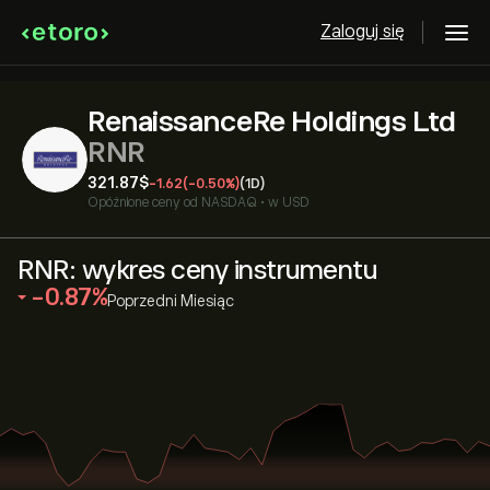
Zaloguj się
RenaissanceRe Holdings Ltd
RNR
321.87‎$‎
-1.62
(-0.50%)
(1D)
Opóźnione ceny od
NASDAQ
•
w USD
RNR: wykres ceny instrumentu
‎-0.87‎
Poprzedni Miesiąc