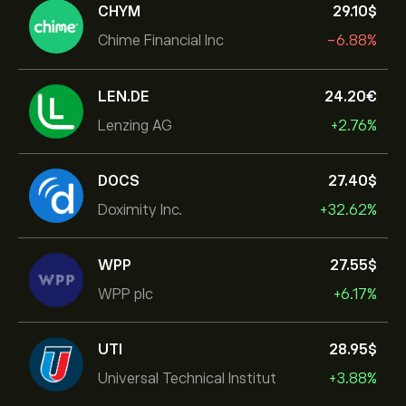
CHYM
29.10‎$‎
Chime Financial Inc
-6.88%
LEN.DE
24.20‎€‎
Lenzing AG
+2.76%
DOCS
27.40‎$‎
Doximity Inc.
+32.62%
WPP
27.55‎$‎
WPP plc
+6.17%
UTI
28.95‎$‎
Universal Technical Institut
+3.88%