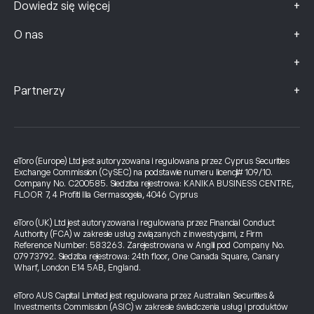
+
Dowiedz się więcej
+
O nas
+
+
Partnerzy
eToro (Europe) Ltd jest autoryzowana i regulowana przez Cyprus Securities
Exchange Commission (CySEC) na podstawie numeru licencji# 109/10.
Company No. C200585. Siedziba rejestrowa: KANIKA BUSINESS CENTRE,
FLOOR 7, 4 Profiti Ilia Germasogeia, 4046 Cyprus
eToro (UK) Ltd jest autoryzowana i regulowana przez Financial Conduct
Authority (FCA) w zakresie usług związanych z inwestycjami, z Firm
Reference Number: 583263. Zarejestrowana w Anglii pod Company No.
07973792. Siedziba rejestrowa: 24th floor, One Canada Square, Canary
Wharf, London E14 5AB, England.
eToro AUS Capital Limited jest regulowana przez Australian Securities &
Investments Commission (ASIC) w zakresie świadczenia usług i produktów