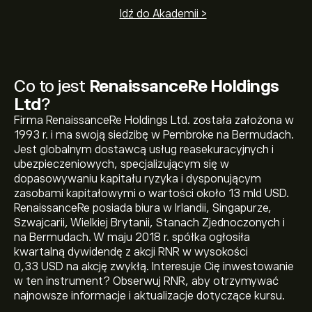
Idź do Akademii >
Co to jest
RenaissanceRe Holdings
Ltd
?
Firma RenaissanceRe Holdings Ltd. została założona w
1993 r. i ma swoją siedzibę w Pembroke na Bermudach.
Jest globalnym dostawcą usług reasekuracyjnych i
ubezpieczeniowych, specjalizującym się w
dopasowywaniu kapitału ryzyka i dysponującym
zasobami kapitałowymi o wartości około 13 mld USD.
RenaissanceRe posiada biura w Irlandii, Singapurze,
Szwajcarii, Wielkiej Brytanii, Stanach Zjednoczonych i
na Bermudach. W maju 2018 r. spółka ogłosiła
kwartalną dywidendę z akcji RNR w wysokości
0,33 USD na akcję zwykłą. Interesuje Cię inwestowanie
w ten instrument? Obserwuj RNR, aby otrzymywać
Aktualna cena instrumentu: RNR wynosi 321.87‎$‎.
najnowsze informacje i aktualizacje dotyczące kursu.