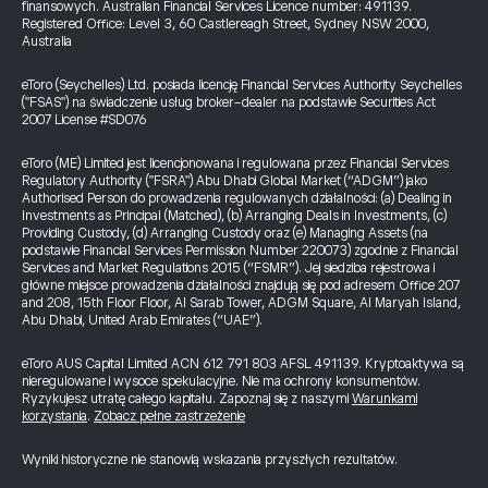
finansowych. Australian Financial Services Licence number: 491139.
Registered Office: Level 3, 60 Castlereagh Street, Sydney NSW 2000,
Australia
eToro (Seychelles) Ltd. posiada licencję Financial Services Authority Seychelles
("FSAS") na świadczenie usług broker-dealer na podstawie Securities Act
2007 License #SD076
eToro (ME) Limited jest licencjonowana i regulowana przez Financial Services
Regulatory Authority ("FSRA") Abu Dhabi Global Market (“ADGM”) jako
Authorised Person do prowadzenia regulowanych działalności: (a) Dealing in
Investments as Principal (Matched), (b) Arranging Deals in Investments, (c)
Providing Custody, (d) Arranging Custody oraz (e) Managing Assets (na
podstawie Financial Services Permission Number 220073) zgodnie z Financial
Services and Market Regulations 2015 (“FSMR”). Jej siedziba rejestrowa i
główne miejsce prowadzenia działalności znajdują się pod adresem Office 207
and 208, 15th Floor Floor, Al Sarab Tower, ADGM Square, Al Maryah Island,
Abu Dhabi, United Arab Emirates (“UAE”).
eToro AUS Capital Limited ACN 612 791 803 AFSL 491139. Kryptoaktywa są
nieregulowane i wysoce spekulacyjne. Nie ma ochrony konsumentów.
Ryzykujesz utratę całego kapitału. Zapoznaj się z naszymi
Warunkami
korzystania
.
Zobacz pełne zastrzeżenie
Wyniki historyczne nie stanowią wskazania przyszłych rezultatów.