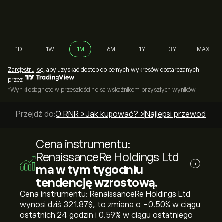
1D
1W
1M
6M
1Y
3Y
MAX
Zarejestruj się
, aby uzyskać dostęp do pełnych wykresów dostarczanych
przez
*Wyniki osiągnięte w przeszłości nie są wskaźnikiem przyszłych wyników
Przejdź do:
O RNR >
Jak kupować? >
Najlepsi przewodnicy
Cena instrumentu:
RenaissanceRe Holdings Ltd
i
ma w tym tygodniu
tendencję wzrostową.
Cena instrumentu: RenaissanceRe Holdings Ltd
wynosi dziś 321.87‎$‎, to zmiana o ‎-0.50‎% w ciągu
ostatnich 24 godzin i ‎0.59‎% w ciągu ostatniego