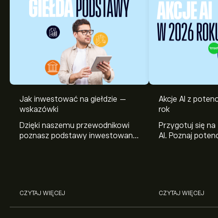
Jak inwestować na giełdzie —
Akcje AI z pote
wskazówki
rok
Dzięki naszemu przewodnikowi
Przygotuj się na
poznasz podstawy inwestowania
AI. Poznaj potenc
na giełdzie. Wyjaśniamy, jak działa
Broadcom, Crowd
rynek papierów wartościowych i
Networks i Amph
jak zacząć na nim handlować.
eToro.
CZYTAJ WIĘCEJ
CZYTAJ WIĘCEJ