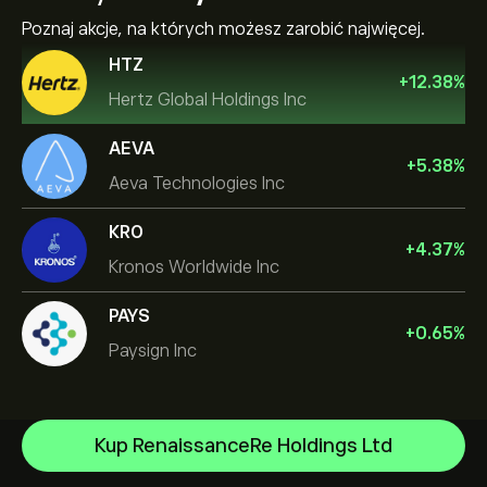
Poznaj akcje, na których możesz zarobić najwięcej.
HTZ
+
12.38
%
Hertz Global Holdings Inc
AEVA
+
5.38
%
Aeva Technologies Inc
KRO
+
4.37
%
Kronos Worldwide Inc
PAYS
+
0.65
%
Paysign Inc
Micron Technology, Inc.
Kup RenaissanceRe Holdings Ltd
Vistra Corp
Centrum Pomocy