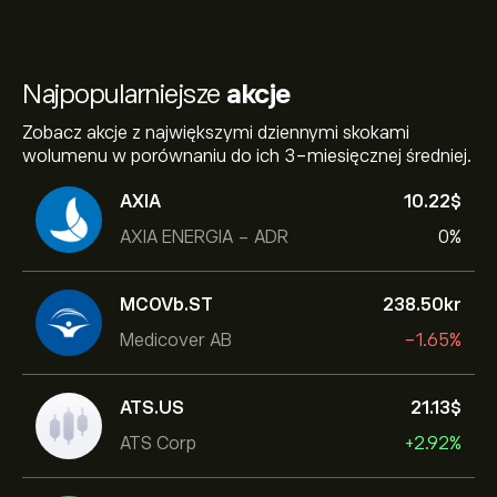
Najpopularniejsze
akcje
Zobacz akcje z największymi dziennymi skokami
wolumenu w porównaniu do ich 3-miesięcznej średniej.
AXIA
10.22‎$‎
AXIA ENERGIA - ADR
0%
MCOVb.ST
238.50‎kr‎
Medicover AB
-1.65%
ATS.US
21.13‎$‎
ATS Corp
+2.92%