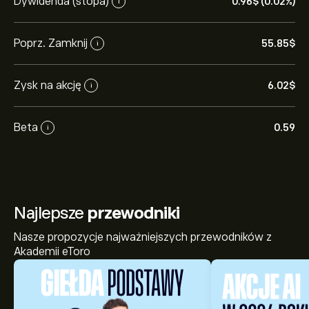
Dywidenda (stopa)
0.96‎$‎ (0.02%)
i
Poprz. Zamknij
55.85‎$‎
i
Zysk na akcję
6.02‎$‎
i
Beta
0.59
i
Najlepsze
przewodniki
Nasze propozycje najważniejszych przewodników z
Akademii eToro