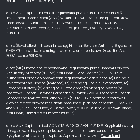
Wharf, London E14 5AB, England.
eToro AUS Capital Limited jest regulowana przez Australian Securities &
Investments Commission (ASIC) w zakresie świadczenia usług i produktów
finansowych. Australian Financial Services Licence number: 491139.
Registered Office: Level 3, 60 Castlereagh Street, Sydney NSW 2000,
Australia
eToro (Seychelles) Ltd. posiada licencję Financial Services Authority Seychelles
("FSAS") na świadczenie usług broker-dealer na podstawie Securities Act
2007 License #SD076
eToro (ME) Limited jest licencjonowana i regulowana przez Financial Services
Regulatory Authority ("FSRA") Abu Dhabi Global Market (“ADGM”) jako
Authorised Person do prowadzenia regulowanych działalności: (a) Dealing in
Investments as Principal (Matched), (b) Arranging Deals in Investments, (c)
Providing Custody, (d) Arranging Custody oraz (e) Managing Assets (na
podstawie Financial Services Permission Number 220073) zgodnie z Financial
Services and Market Regulations 2015 (“FSMR”). Jej siedziba rejestrowa i
główne miejsce prowadzenia działalności znajdują się pod adresem Office 207
and 208, 15th Floor Floor, Al Sarab Tower, ADGM Square, Al Maryah Island,
Abu Dhabi, United Arab Emirates (“UAE”).
eToro AUS Capital Limited ACN 612 791 803 AFSL 491139. Kryptoaktywa są
nieregulowane i wysoce spekulacyjne. Nie ma ochrony konsumentów.
Ryzykujesz utratę całego kapitału. Zapoznaj się z naszymi
Warunkami