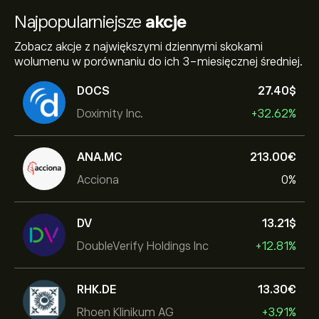
Najpopularniejsze
akcje
Zobacz akcje z największymi dziennymi skokami
wolumenu w porównaniu do ich 3-miesięcznej średniej.
DOCS
27.40‎$‎
Doximity Inc.
+32.62%
ANA.MC
213.00‎€‎
Acciona
0%
DV
13.21‎$‎
DoubleVerify Holdings Inc
+12.81%
RHK.DE
13.30‎€‎
Rhoen Klinikum AG
+3.91%