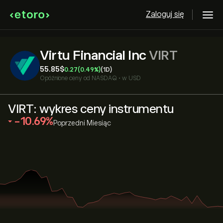
Zaloguj się
Virtu Financial Inc
VIRT
55.85‎$‎
0.27
(0.49%)
(1D)
Opóźnione ceny od
NASDAQ
•
w USD
VIRT: wykres ceny instrumentu
‎-10.69‎
Poprzedni Miesiąc