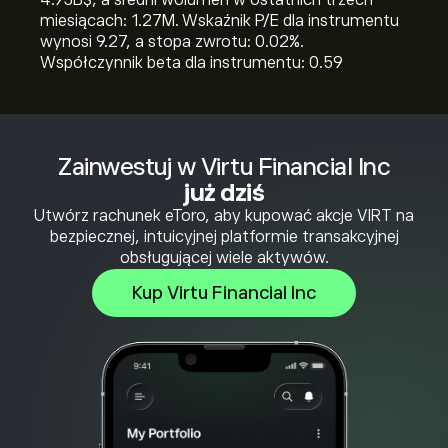
4.93B‎$‎, a średni wolumen w ostatnich trzech
miesiącach: 1.27M. Wskaźnik P/E dla instrumentu
wynosi 9.27, a stopa zwrotu: 0.02%.
Współczynnik beta dla instrumentu: 0.59
Zainwestuj w Virtu Financial Inc
już dziś
Utwórz rachunek eToro, aby kupować akcje VIRT na
bezpiecznej, intuicyjnej platformie transakcyjnej
obsługującej wiele aktywów.
Kup Virtu Financial Inc