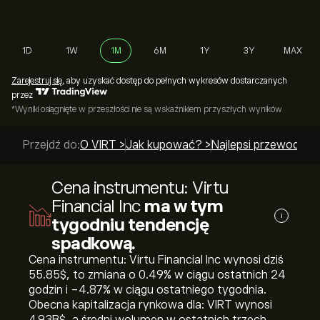
1D
1W
1M
6M
1Y
3Y
MAX
Zarejestruj się
, aby uzyskać dostęp do pełnych wykresów dostarczanych
przez
*Wyniki osiągnięte w przeszłości nie są wskaźnikiem przyszłych wyników
Przejdź do:
O VIRT >
Jak kupować? >
Najlepsi przewodnicy
Cena instrumentu: Virtu
Financial Inc
ma w tym
i
tygodniu tendencję
spadkową.
Cena instrumentu: Virtu Financial Inc wynosi dziś
55.85‎$‎, to zmiana o ‎0.49‎% w ciągu ostatnich 24
godzin i ‎-4.87‎% w ciągu ostatniego tygodnia.
Obecna kapitalizacja rynkowa dla: VIRT wynosi