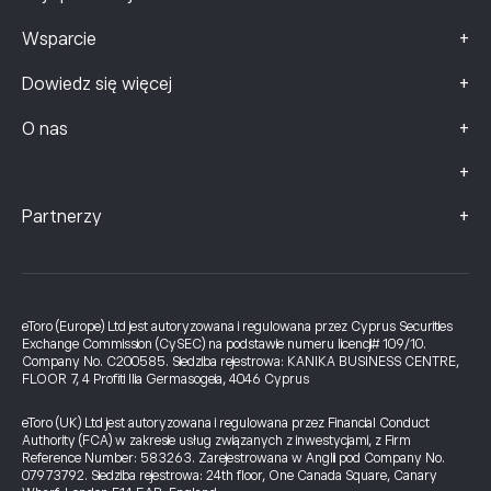
+
Wsparcie
+
Dowiedz się więcej
+
O nas
+
+
Partnerzy
eToro (Europe) Ltd jest autoryzowana i regulowana przez Cyprus Securities
Exchange Commission (CySEC) na podstawie numeru licencji# 109/10.
Company No. C200585. Siedziba rejestrowa: KANIKA BUSINESS CENTRE,
FLOOR 7, 4 Profiti Ilia Germasogeia, 4046 Cyprus
eToro (UK) Ltd jest autoryzowana i regulowana przez Financial Conduct
Authority (FCA) w zakresie usług związanych z inwestycjami, z Firm
Reference Number: 583263. Zarejestrowana w Anglii pod Company No.
07973792. Siedziba rejestrowa: 24th floor, One Canada Square, Canary