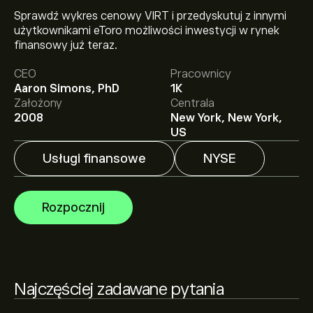
Sprawdź wykres cenowy VIRT i przedyskutuj z innymi
użytkownikami eToro możliwości inwestycji w rynek
Aktualna cena instrumentu: VIRT wynosi 55.85‎$‎.
finansowy już teraz.
CEO
Pracownicy
Aaron Simons, PhD
1K
Średnia cena docelowa dla instrumentu: Virtu Financial
Założony
Centrala
Inc wynosi 55.85‎$‎.
Zarejestruj się
na eToro, aby poznać
2008
New York, New York,
szczegółowe prognozy analityków i ceny docelowe.
US
Usługi finansowe
NYSE
Analitycy oferują prognozy dla instrumentu: Virtu
Financial Inc w oparciu o trendy rynkowe, raporty
finansowe i przewidywany wzrost. Sprawdź najnowsze
Rozpocznij
prognozy dotyczące przyszłych ruchów cen.
Kapitalizacja rynkowa Virtu Financial Inc wynosi 4.93B‎$‎
Na podstawie rekomendacji 3 analityków dotyczących
Najczęściej zadawane pytania
VIRT z ostatnich 3 miesięcy, ogólny konsensus to
Średni sygnał kupna.