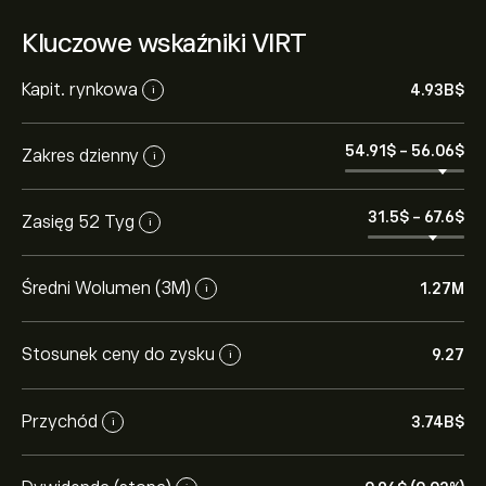
Kluczowe wskaźniki VIRT
Kapit. rynkowa
4.93B‎$‎
i
54.91‎$‎
-
56.06‎$‎
Zakres dzienny
i
31.5‎$‎
-
67.6‎$‎
Zasięg 52 Tyg
i
Średni Wolumen (3M)
1.27M
i
Stosunek ceny do zysku
9.27
i
Przychód
3.74B‎$‎
i