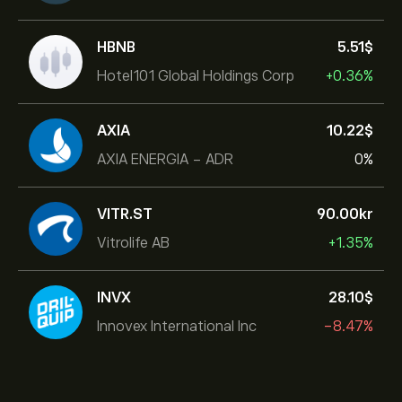
HBNB
5.51‎$‎
Hotel101 Global Holdings Corp
+0.36%
AXIA
10.22‎$‎
AXIA ENERGIA - ADR
0%
VITR.ST
90.00‎kr‎
Vitrolife AB
+1.35%
INVX
28.10‎$‎
Innovex International Inc
-8.47%