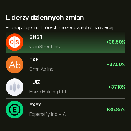
Liderzy
dziennych
zmian
Poznaj akcje, na których możesz zarobić najwięcej.
QNST
+
38.50
%
QuinStreet Inc
OABI
+
37.50
%
OmniAb Inc
HUIZ
+
37.18
%
Huize Holding Ltd
EXFY
+
35.86
%
Expensify Inc - A