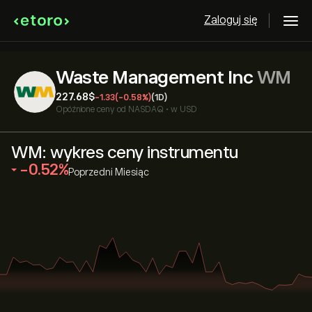
Zaloguj się
Waste Management Inc
WM
227.68‎$‎
-1.33
(-0.58%)
(1D)
Opóźnione ceny od
NASDAQ
•
w USD
WM: wykres ceny instrumentu
‎-0.52‎
Poprzedni Miesiąc