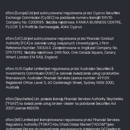
eToro (Europe) Ltd jest autoryzowana i regulowana przez Cyprus Securities
Exchange Commission (CySEC) na podstawie numeru licencji# 109/10.
Company No. C200585. Siedziba rejestrowa: KANIKA BUSINESS CENTRE,
FLOOR 7, 4 Profiti Ilia Germasogeia, 4046 Cyprus
eToro (UK) Ltd jest autoryzowana i regulowana przez Financial Conduct
Authority (FCA) w zakresie usług związanych z inwestycjami, z Firm
Reference Number: 583263. Zarejestrowana w Anglii pod Company No.
07973792. Siedziba rejestrowa: 24th floor, One Canada Square, Canary
Wharf, London E14 5AB, England.
eToro AUS Capital Limited jest regulowana przez Australian Securities &
Investments Commission (ASIC) w zakresie świadczenia usług i produktów
finansowych. Australian Financial Services Licence number: 491139.
Registered Office: Level 3, 60 Castlereagh Street, Sydney NSW 2000,
Australia
eToro (Seychelles) Ltd. posiada licencję Financial Services Authority Seychelles
("FSAS") na świadczenie usług broker-dealer na podstawie Securities Act
2007 License #SD076
eToro (ME) Limited jest licencjonowana i regulowana przez Financial Services
Regulatory Authority ("FSRA") Abu Dhabi Global Market (“ADGM”) jako
Authorised Person do prowadzenia regulowanych działalności: (a) Dealing in