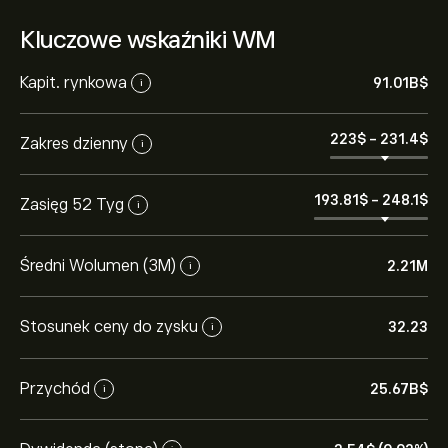
Kluczowe wskaźniki WM
Kapit. rynkowa
91.01B‎$‎
i
223‎$‎
-
231.4‎$‎
Zakres dzienny
i
193.81‎$‎
-
248.1‎$‎
Zasięg 52 Tyg
i
Średni Wolumen (3M)
2.21M
i
Stosunek ceny do zysku
32.23
i
Przychód
25.67B‎$‎
i