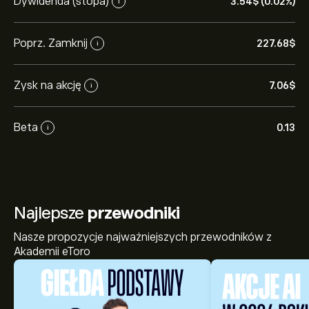
Dywidenda (stopa)
3.54‎$‎ (0.02%)
i
Poprz. Zamknij
227.68‎$‎
i
Zysk na akcję
7.06‎$‎
i
Beta
0.13
i
Najlepsze
przewodniki
Nasze propozycje najważniejszych przewodników z
Akademii eToro