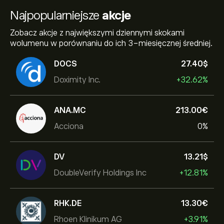
Najpopularniejsze
akcje
Zobacz akcje z największymi dziennymi skokami
wolumenu w porównaniu do ich 3-miesięcznej średniej.
DOCS
27.40‎$‎
Doximity Inc.
+32.62%
ANA.MC
213.00‎€‎
Acciona
0%
DV
13.21‎$‎
DoubleVerify Holdings Inc
+12.81%
RHK.DE
13.30‎€‎
Rhoen Klinikum AG
+3.91%