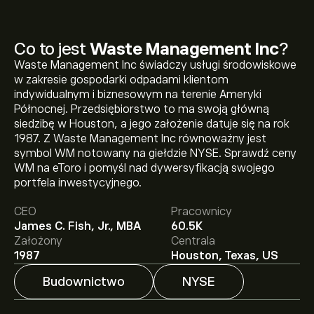
Co to jest
Waste Management Inc
?
Waste Management Inc świadczy usługi środowiskowe
w zakresie gospodarki odpadami klientom
indywidualnym i biznesowym na terenie Ameryki
Północnej. Przedsiębiorstwo to ma swoją główną
siedzibę w Houston, a jego założenie datuje się na rok
1987. Z Waste Management Inc równoważny jest
symbol WM notowany na giełdzie NYSE. Sprawdź ceny
Aktualna cena instrumentu: WM wynosi 227.68‎$‎.
WM na eToro i pomyśl nad dywersyfikacją swojego
portfela inwestycyjnego.
CEO
Pracownicy
Średnia cena docelowa dla instrumentu: Waste
James C. Fish, Jr., MBA
60.5K
Management Inc wynosi 227.68‎$‎.
Zarejestruj się
na
Założony
Centrala
eToro, aby poznać szczegółowe prognozy analityków i
1987
Houston, Texas, US
ceny docelowe.
Budownictwo
NYSE
Analitycy oferują prognozy dla instrumentu: Waste
Management Inc w oparciu o trendy rynkowe, raporty