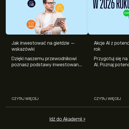
Jak inwestować na giełdzie —
Akcje AI z pote
wskazówki
rok
Dzięki naszemu przewodnikowi
Przygotuj się na
poznasz podstawy inwestowania
AI. Poznaj potenc
na giełdzie. Wyjaśniamy, jak działa
Broadcom, Crowd
rynek papierów wartościowych i
Networks i Amph
jak zacząć na nim handlować.
eToro.
CZYTAJ WIĘCEJ
CZYTAJ WIĘCEJ
Idź do Akademii >