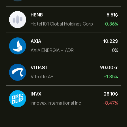
HBNB
5.51‎$‎
Hotel101 Global Holdings Corp
+0.36%
AXIA
10.22‎$‎
AXIA ENERGIA - ADR
0%
VITR.ST
90.00‎kr‎
Vitrolife AB
+1.35%
INVX
28.10‎$‎
Innovex International Inc
-8.47%