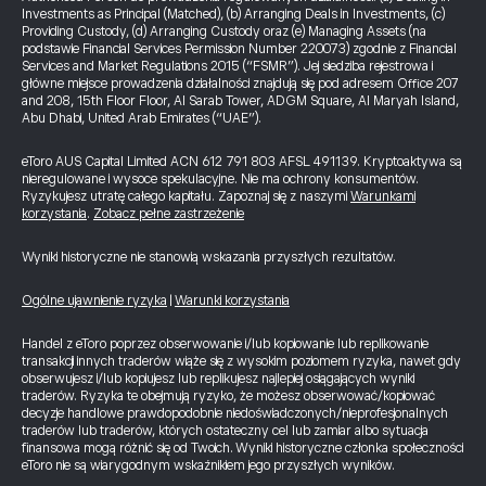
Investments as Principal (Matched), (b) Arranging Deals in Investments, (c)
Providing Custody, (d) Arranging Custody oraz (e) Managing Assets (na
podstawie Financial Services Permission Number 220073) zgodnie z Financial
Services and Market Regulations 2015 (“FSMR”). Jej siedziba rejestrowa i
główne miejsce prowadzenia działalności znajdują się pod adresem Office 207
and 208, 15th Floor Floor, Al Sarab Tower, ADGM Square, Al Maryah Island,
Abu Dhabi, United Arab Emirates (“UAE”).
eToro AUS Capital Limited ACN 612 791 803 AFSL 491139. Kryptoaktywa są
nieregulowane i wysoce spekulacyjne. Nie ma ochrony konsumentów.
Ryzykujesz utratę całego kapitału. Zapoznaj się z naszymi
Warunkami
korzystania
.
Zobacz pełne zastrzeżenie
Wyniki historyczne nie stanowią wskazania przyszłych rezultatów.
Ogólne ujawnienie ryzyka
|
Warunki korzystania
Handel z eToro poprzez obserwowanie i/lub kopiowanie lub replikowanie
transakcji innych traderów wiąże się z wysokim poziomem ryzyka, nawet gdy
obserwujesz i/lub kopiujesz lub replikujesz najlepiej osiągających wyniki
traderów. Ryzyka te obejmują ryzyko, że możesz obserwować/kopiować
decyzje handlowe prawdopodobnie niedoświadczonych/nieprofesjonalnych
traderów lub traderów, których ostateczny cel lub zamiar albo sytuacja
finansowa mogą różnić się od Twoich. Wyniki historyczne członka społeczności
eToro nie są wiarygodnym wskaźnikiem jego przyszłych wyników.