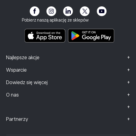
Program partnerski
Dostępność
eToro Akademia
Informacje o ryzyku
Klub eToro
Stopka redakcyjna
Regulamin
Ubezpieczenie inwestycyjne
Pobierz naszą aplikację ze sklepów
Dokumenty zawierające kluczowe informacje
Smart Portfolios
Dane dotyczące skarg (klienci FCA)
+
Najlepsze akcje
+
Wsparcie
+
Dowiedz się więcej
+
O nas
+
+
Partnerzy