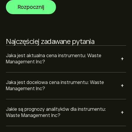
finansowe i przewidywany wzrost. Sprawdź najnowsze
Rozpocznij
prognozy dotyczące przyszłych ruchów cen.
Kapitalizacja rynkowa Waste Management Inc wynosi
91.01B‎$‎
Najczęściej zadawane pytania
Na podstawie rekomendacji 11 analityków dotyczących
WM z ostatnich 3 miesięcy, ogólny konsensus to Średni
sygnał kupna.
Jaka jest aktualna cena instrumentu: Waste
+
Management Inc?
Jaka jest docelowa cena instrumentu: Waste
+
Management Inc?
Jakie są prognozy analityków dla instrumentu:
+
Waste Management Inc?