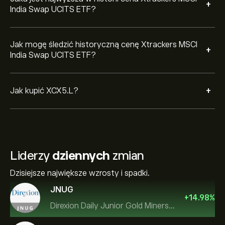
+
India Swap UCITS ETF?
Jak mogę śledzić historyczną cenę Xtrackers MSCI
+
India Swap UCITS ETF?
+
Jak kupić XCX5.L?
Liderzy
dziennych
zmian
Dzisiejsze największe wzrosty i spadki.
JNUG
+
14.98
%
Direxion Daily Junior Gold Miners Index Bull 2X ETF