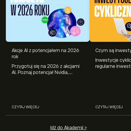
Akcje AI z potencjałem na 2026
Czym są inwesty
rok
Inwestycje cykli
Przygotuj się na 2026 z akcjami
regularne inwes
AI. Poznaj potencjał Nvidia,
wybrane aktywa.
Broadcom, CrowdStrike, Arista
działają i jak je
Networks i Amphenol w analizie
eToro.
CZYTAJ WIĘCEJ
CZYTAJ WIĘCEJ
Idź do Akademii >