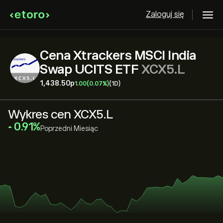
Zaloguj się
Cena Xtrackers MSCI India
Swap UCITS ETF
XCX5.L
1,438.50‎p‎
1.00
(0.07%)
(1D)
Wykres cen XCX5.L
‎0.91‎
Poprzedni Miesiąc