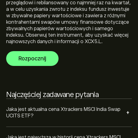
przeglądowi i rebilansowany co najmniej raz na kwartał,
a w celu uzyskania zwrotu z indeksu fundusz inwestuje
Najwyższe w historii cena Xtrackers MSCI India Swap
w zbywalne papiery wartościowe i zawiera z różnymi
UCITS ETF to 1,771.84‎p‎
kontrahentami swapów umowy finansowe dotyczące
zbywalnych papierów wartościowych i samego
indeksu. Obserwuj ten instrument, aby uzyskać więcej
Wybierz przedział czasowy „1D” lub „1T” na wykresie
najnowszych danych i informacji o XCX5.L.
eToro i pomniejsz widok, aby zobaczyć historyczne
ruchy cenowe Xtrackers MSCI India Swap UCITS ETF.
Rozpocznij
Cena Xtrackers MSCI India Swap UCITS ETF wahała się
Aby kupić XCX5.L, odwiedź stronę „Xtrackers MSCI
w przedziale -57.25‎p‎ w ciągu ostatniego roku.
India Swap UCITS ETF (XCX5.L)” na witrynie eToro. Po
utworzeniu konta i wpłaceniu środków kliknij przycisk
„Handluj” i zdecyduj, ile Xtrackers MSCI India Swap
UCITS ETF chcesz kupić. Możesz również złożyć
Najczęściej zadawane pytania
zlecenie kupna XCX5.L po określonej cenie w
przyszłości.
Jaka jest aktualna cena Xtrackers MSCI India Swap
+
UCITS ETF?
Jaka jest najwyższa w historii cena Xtrackers MSCI