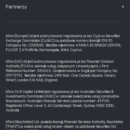
+
Partnerzy
eToro (Europe) Ltd jest autoryzowana i regulowana przez Cyprus Securities
Exchange Commission (CySEC) na podstawie numeru licencji# 109/10.
Company No. C200585. Siedziba rejestrowa: KANIKA BUSINESS CENTRE,
FLOOR 7, 4 Profiti Ilia Germasogeia, 4046 Cyprus
eToro (UK) Ltd jest autoryzowana i regulowana przez Financial Conduct
Authority (FCA) w zakresie usług związanych z inwestycjami, z Firm
Reference Number: 583263. Zarejestrowana w Anglii pod Company No.
07973792. Siedziba rejestrowa: 24th floor, One Canada Square, Canary
Wharf, London E14 5AB, England.
eToro AUS Capital Limited jest regulowana przez Australian Securities &
Investments Commission (ASIC) w zakresie świadczenia usług i produktów
finansowych. Australian Financial Services Licence number: 491139.
Registered Office: Level 3, 60 Castlereagh Street, Sydney NSW 2000,
Australia
eToro (Seychelles) Ltd. posiada licencję Financial Services Authority Seychelles
("FSAS") na świadczenie usług broker-dealer na podstawie Securities Act