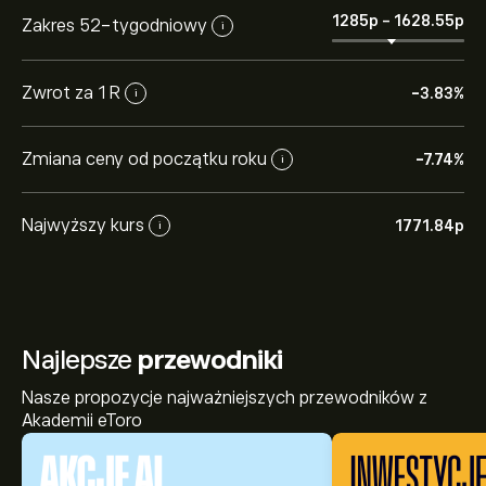
1285‎p‎
-
1628.55‎p‎
Zakres 52-tygodniowy
i
Zwrot za 1 R
-3.83%
i
Zmiana ceny od początku roku
-7.74%
i
Najwyższy kurs
1771.84‎p‎
i
Najlepsze
przewodniki
Nasze propozycje najważniejszych przewodników z
Akademii eToro