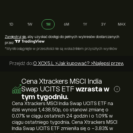
1D
1W
1M
6M
1Y
3Y
MAX
Zarejestruj się
, aby uzyskać dostęp do pełnych wykresów dostarczanych
przez
*Wyniki osiągnięte w przeszłości nie są wskaźnikiem przyszłych wyników
Przejdź do:
O XCX5.L >
Jak kupować? >
Najlepsi przewodn
Cena Xtrackers MSCI India
Swap UCITS ETF
wzrasta w
i
tym tygodniu.
Cena Xtrackers MSCI India Swap UCITS ETF na
dziś wynosi 1,438.50‎p‎, co stanowi zmianę o
‎0.07‎% w ciągu ostatnich 24 godzin i o ‎1.09‎% w
ciągu ostatniego tygodnia. Cena Xtrackers MSCI
India Swap UCITS ETF zmieniła się o ‎-3.83‎% w