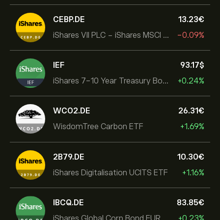
CEBP.DE
13.23‎€‎
iShares VII PLC - iShares MSCI EMU USD Hedged UCITS ETF
-0.09%
IEF
93.17‎$‎
iShares 7-10 Year Treasury Bond ETF
+0.24%
WCO2.DE
26.31‎€‎
WisdomTree Carbon ETF
+1.69%
2B79.DE
10.30‎€‎
iShares Digitalisation UCITS ETF
+1.16%
IBCQ.DE
83.85‎€‎
iShares Global Corp Bond EUR Hedged UCITS ETF Dist
+0.23%