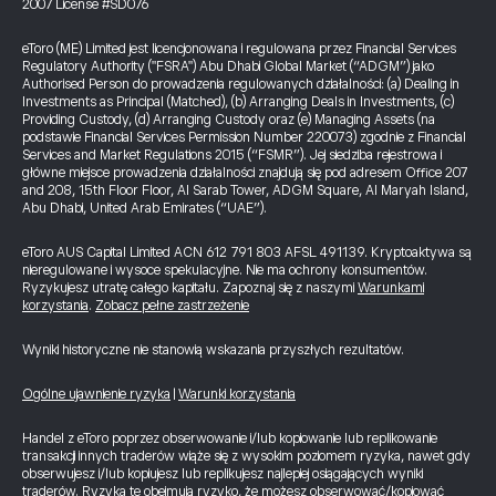
2007 License #SD076
eToro (ME) Limited jest licencjonowana i regulowana przez Financial Services
Regulatory Authority ("FSRA") Abu Dhabi Global Market (“ADGM”) jako
Authorised Person do prowadzenia regulowanych działalności: (a) Dealing in
Investments as Principal (Matched), (b) Arranging Deals in Investments, (c)
Providing Custody, (d) Arranging Custody oraz (e) Managing Assets (na
podstawie Financial Services Permission Number 220073) zgodnie z Financial
Services and Market Regulations 2015 (“FSMR”). Jej siedziba rejestrowa i
główne miejsce prowadzenia działalności znajdują się pod adresem Office 207
and 208, 15th Floor Floor, Al Sarab Tower, ADGM Square, Al Maryah Island,
Abu Dhabi, United Arab Emirates (“UAE”).
eToro AUS Capital Limited ACN 612 791 803 AFSL 491139. Kryptoaktywa są
nieregulowane i wysoce spekulacyjne. Nie ma ochrony konsumentów.
Ryzykujesz utratę całego kapitału. Zapoznaj się z naszymi
Warunkami
korzystania
.
Zobacz pełne zastrzeżenie
Wyniki historyczne nie stanowią wskazania przyszłych rezultatów.
Ogólne ujawnienie ryzyka
|
Warunki korzystania
Handel z eToro poprzez obserwowanie i/lub kopiowanie lub replikowanie
transakcji innych traderów wiąże się z wysokim poziomem ryzyka, nawet gdy
obserwujesz i/lub kopiujesz lub replikujesz najlepiej osiągających wyniki
traderów. Ryzyka te obejmują ryzyko, że możesz obserwować/kopiować