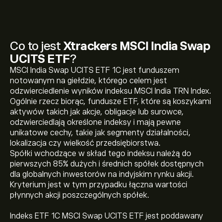
Co to jest
Xtrackers MSCI India Swap
UCITS ETF
?
MSCI India Swap UCITS ETF 1C jest funduszem
notowanym na giełdzie, którego celem jest
odzwierciedlenie wyników indeksu MSCI India TRN Index.
Ogólnie rzecz biorąc, fundusze ETF, które są koszykami
aktywów takich jak akcje, obligacje lub surowce,
odzwierciedlają określone indeksy i mają pewne
unikatowe cechy, takie jak segmenty działalności,
lokalizacja czy wielkość przedsiębiorstwa.
Spółki wchodzące w skład tego indeksu należą do
pierwszych 85% dużych i średnich spółek dostępnych
dla globalnych inwestorów na indyjskim rynku akcji.
Kryterium jest w tym przypadku łączna wartości
płynnych akcji poszczególnych spółek.
Obecna cena XCX5.L wynosi 1,438.50‎p‎
Indeks ETF 1C MSCI Swap UCITS ETF jest poddawany