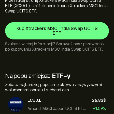
Przeszukaj stronę Xtrackers MSCI India Swap UCITS
ETF (XCX5.L) i złóż zlecenie kupna Xtrackers MSCI India
Swap UCITS ETF.
Kup Xtrackers MSCI India Swap UCITS
ETF
Szukasz więcej informacji? Sprawdź nasz przewodnik
po
kupowaniu Xtrackers MSCI India Swap UCITS ETF
.
Najpopularniejsze
ETF-y
Zobacz najbardziej popularne aktywa z najwyższymi
wolumenami obrotu i ruchami cen.
LCJD.L
26.83‎$‎
Amundi MSCI Japan UCITS ETF Acc
+1.09%