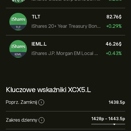
TLT
82.76‎$‎
iShares 20+ Year Treasury Bond ETF
+0.29%
IEML.L
46.26‎$‎
iShares J.P. Morgan EM Local Govt Bond UCITS ETF
+0.43%
Kluczowe wskaźniki XCX5.L
Poprz. Zamknij
1438.5‎p‎
i
1428‎p‎
-
1443.5‎p‎
Zakres dzienny
i