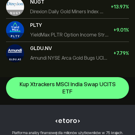
NUGT
+
13.97
%
Direxion Daily Gold Miners Index Bull 2X ETF
PLTY
+
9.01
%
YieldMax PLTR Option Income Strategy ETF
GLDU.NV
+
7.79
%
Amundi NYSE Arca Gold Bugs UCITS ETF Dist
Kup Xtrackers MSCI India Swap UCITS
iShares TIPS 0-5 UCITS ETF
ETF
Invesco S&P 500 Equal Weight ETF
Centrum Pomocy
iShares $ Treasury Bond 0-1yr UCITS ETF
Jak dokonać wpłaty
Jak działa CopyTrading
SS SPDR S&P 500 UCITS ETF
Jak wypłacić
Odpowiedzialny handel
VanEck Semiconductor UCITS ETF
Dlaczego warto wybrać eToro
Otwórz konto
Co to jest dźwignia finansowa i depozyt
iShares Physical Gold ETC
Platforma analizy finansowej dla milionów użytkowników w 75 krajach.