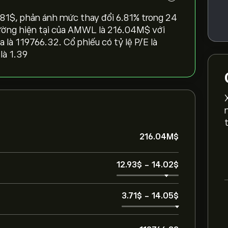
1‎$‎, phản ánh mức thay đổi ‎6.81‎% trong 24
trường hiện tại của AMWL là 216.04M‎$‎ với
a là 119766.32. Cổ phiếu có tỷ lệ P/E là
là 1.39
216.04M‎$‎
12.93‎$‎
-
14.02‎$‎
3.71‎$‎
-
14.05‎$‎