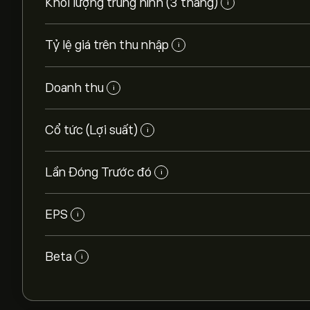
Khối lượng trung hình (3 tháng)
i
Tỷ lệ giá trên thu nhập
i
Doanh thu
i
Cổ tức (Lợi suất)
i
Lần Đóng Trước đó
i
EPS
i
Beta
i