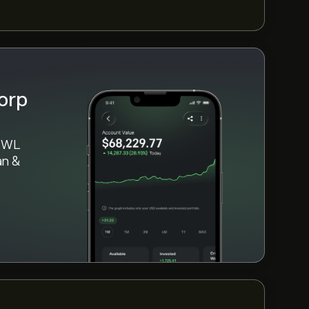
ới AMWL trong 3 tháng qua, sự đồng thuận
orp
AMWL
àn &