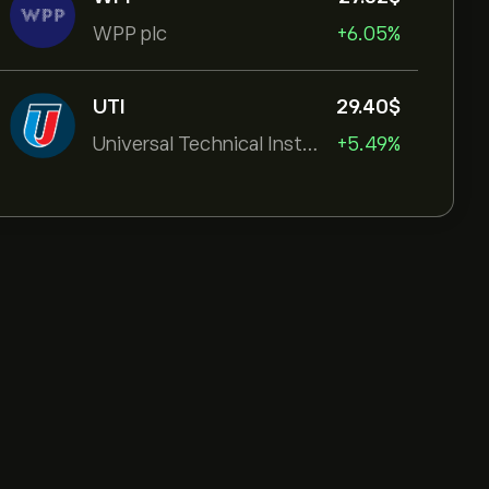
WPP plc
+6.05%
UTI
29.40‎$‎
Universal Technical Institut
+5.49%