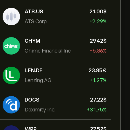
ATS.US
21.00‎$‎
ATS Corp
+2.29%
CHYM
29.42‎$‎
Chime Financial Inc
-5.86%
LEN.DE
23.85‎€‎
Lenzing AG
+1.27%
DOCS
27.22‎$‎
Doximity Inc.
+31.75%
WPP
27.52‎$‎