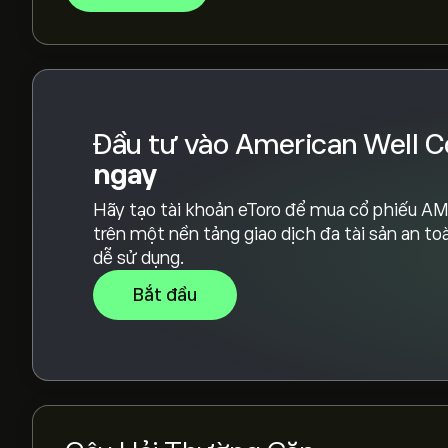
Dựa trên khuyến nghị từ 4 nhà phân tích đối v
chung là Nắm giữ.
Đầu tư vào American Well C
ngay
Hãy tạo tài khoản eToro để mua cổ phiếu 
trên một nền tảng giao dịch đa tài sản an to
dễ sử dụng.
Bắt đầu