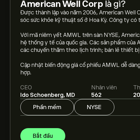
American Well Corp
là gì?
Được thành lập vào năm 2006, American Well C
sóc sức khỏe kỹ thuật số ở Hoa Kỳ. Công ty có 
Với mã niêm yết AMWL trên sàn NYSE, America
hệ thống y tế của quốc gia. Các sản phẩm củ
các chuyến thăm theo lịch trình; bán lẻ thiết bị 
Giá AMWL hôm nay là 13.81‎$‎.
Cập nhật biến động giá cổ phiếu AMWL dễ dàng t
hợp.
Giá mục tiêu trung bình của American Well Corp l
báo chi tiết của chuyên gia và giá mục tiêu.
CEO
Nhân viên
Th
Ido Schoenberg, MD
562
2
Các chuyên gia dự báo giá American Well Corp d
chính và dự kiến tăng trưởng. Hãy kiểm tra dự b
Phần mềm
NYSE
Vốn hóa thị trường của American Well Corp là 2
Bắt đầu