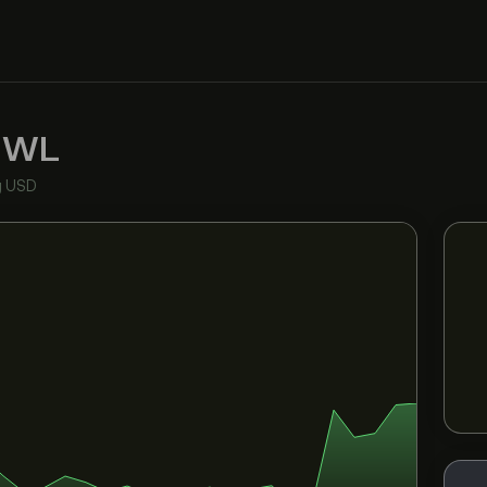
MWL
g USD