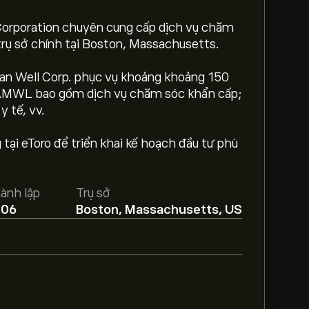
orporation chuyên cung cấp dịch vụ chăm
trụ sở chính tại Boston, Massachusetts.
n Well Corp. phục vụ khoảng khoảng 150
a AMWL bao gồm dịch vụ chăm sóc khẩn cấp;
y tế, vv.
ại eToro để triển khai kế hoạch đầu tư phù
à 13.81‎$‎.
Tạo tài khoản
eToro để biết dự
ành lập
Trụ sở
006
Boston, Massachusetts, US
ựa trên xu hướng thị trường, báo cáo tài
áo mới nhất về giá tương lai.
16.04M‎$‎