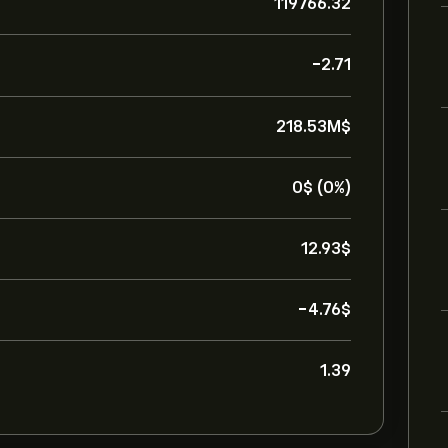
119766.32
-2.71
218.53M‎$‎
0‎$‎ (0%)
12.93‎$‎
-4.76‎$‎
1.39