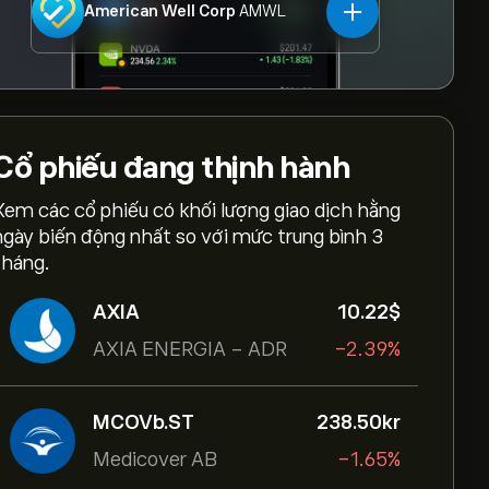
American Well Corp
AMWL
Cổ phiếu
đang thịnh hành
Xem các cổ phiếu có khối lượng giao dịch hằng
ngày biến động nhất so với mức trung bình 3
tháng.
AXIA
10.22‎$‎
AXIA ENERGIA - ADR
-2.39%
MCOVb.ST
238.50‎kr‎
Medicover AB
-1.65%