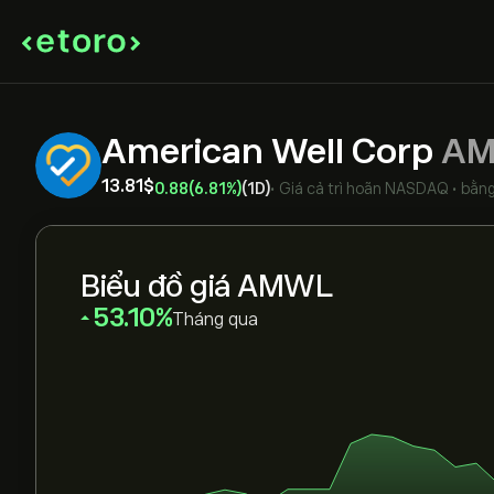
American Well Corp
A
13.81‎$‎
0.88
(6.81%)
(1D)
•
Giá cả trì hoãn
NASDAQ
•
bằn
Biểu đồ giá AMWL
‎53.10‎
Tháng qua