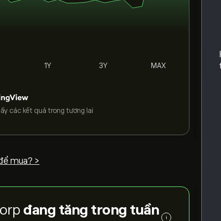
1Y
3Y
MAX
ấy các kết quả trong tương lai
để mua? >
Corp
đang tăng trong tuần
i