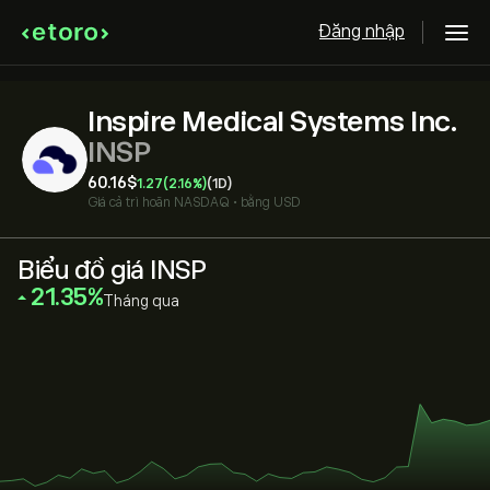
Đăng nhập
Inspire Medical Systems Inc.
INSP
60.16‎$‎
1.27
(2.16%)
(1D)
Giá cả trì hoãn
NASDAQ
•
bằng USD
Biểu đồ giá INSP
‎21.35‎
Tháng qua