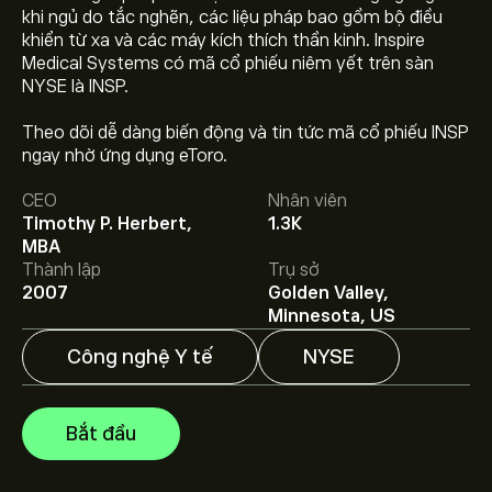
khi ngủ do tắc nghẽn, các liệu pháp bao gồm bộ điều
khiển từ xa và các máy kích thích thần kinh. Inspire
Medical Systems có mã cổ phiếu niêm yết trên sàn
NYSE là INSP.
Theo dõi dễ dàng biến động và tin tức mã cổ phiếu INSP
Giá INSP hôm nay là 60.16‎$‎.
ngay nhờ ứng dụng eToro.
CEO
Nhân viên
Timothy P. Herbert,
1.3K
Giá mục tiêu trung bình của Inspire Medical Systems
MBA
Inc. là 60.16‎$‎.
Tạo tài khoản
eToro để biết dự báo chi tiết
Thành lập
Trụ sở
của chuyên gia và giá mục tiêu.
2007
Golden Valley,
Minnesota, US
Các chuyên gia dự báo giá Inspire Medical Systems Inc.
Công nghệ Y tế
NYSE
dựa trên xu hướng thị trường, báo cáo tài chính và dự
kiến tăng trưởng. Hãy kiểm tra dự báo mới nhất về giá
tương lai.
Bắt đầu
Vốn hóa thị trường của Inspire Medical Systems Inc. là
1.74B‎$‎