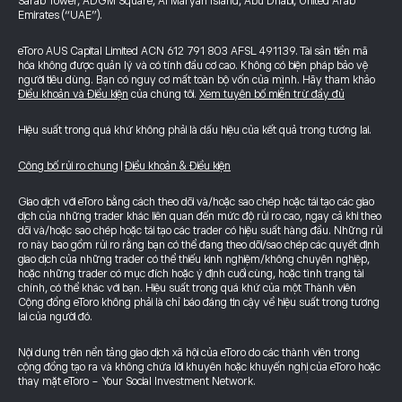
Sarab Tower, ADGM Square, Al Maryah Island, Abu Dhabi, United Arab
Emirates (“UAE”).
eToro AUS Capital Limited ACN 612 791 803 AFSL 491139. Tài sản tiền mã
hóa không được quản lý và có tính đầu cơ cao. Không có biện pháp bảo vệ
người tiêu dùng. Bạn có nguy cơ mất toàn bộ vốn của mình. Hãy tham khảo
Điều khoản và Điều kiện
của chúng tôi.
Xem tuyên bố miễn trừ đầy đủ
Hiệu suất trong quá khứ không phải là dấu hiệu của kết quả trong tương lai.
Công bố rủi ro chung
|
Điều khoản & Điều kiện
Giao dịch với eToro bằng cách theo dõi và/hoặc sao chép hoặc tái tạo các giao
dịch của những trader khác liên quan đến mức độ rủi ro cao, ngay cả khi theo
dõi và/hoặc sao chép hoặc tái tạo các trader có hiệu suất hàng đầu. Những rủi
ro này bao gồm rủi ro rằng bạn có thể đang theo dõi/sao chép các quyết định
giao dịch của những trader có thể thiếu kinh nghiệm/không chuyên nghiệp,
hoặc những trader có mục đích hoặc ý định cuối cùng, hoặc tình trạng tài
chính, có thể khác với bạn. Hiệu suất trong quá khứ của một Thành viên
Cộng đồng eToro không phải là chỉ báo đáng tin cậy về hiệu suất trong tương
lai của người đó.
Nội dung trên nền tảng giao dịch xã hội của eToro do các thành viên trong
cộng đồng tạo ra và không chứa lời khuyên hoặc khuyến nghị của eToro hoặc
thay mặt eToro - Your Social Investment Network.