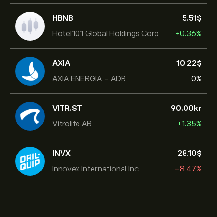
HBNB
5.51‎$‎
Hotel101 Global Holdings Corp
+0.36%
AXIA
10.22‎$‎
AXIA ENERGIA - ADR
0%
VITR.ST
90.00‎kr‎
Vitrolife AB
+1.35%
INVX
28.10‎$‎
Innovex International Inc
-8.47%