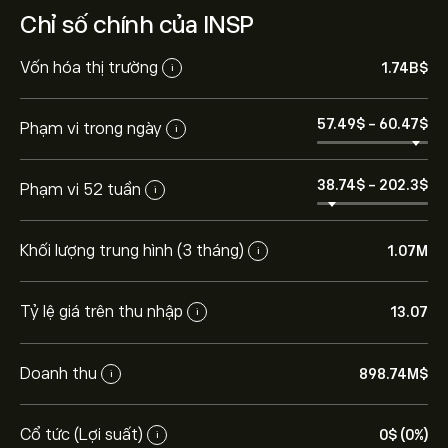
Chỉ số chính của INSP
Vốn hóa thị trường
1.74B‎$‎
i
57.49‎$‎
-
60.47‎$‎
Phạm vi trong ngày
i
38.74‎$‎
-
202.3‎$‎
Phạm vi 52 tuần
i
Khối lượng trung hình (3 tháng)
1.07M
i
Tỷ lệ giá trên thu nhập
13.07
i
Doanh thu
898.74M‎$‎
i
Cổ tức (Lợi suất)
0‎$‎ (0%)
i