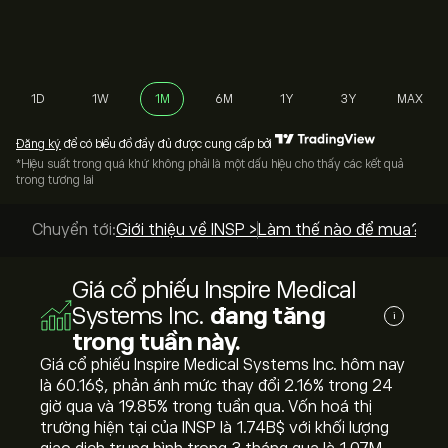
1D
1W
1M
6M
1Y
3Y
MAX
Đăng ký
để có biểu đồ đầy đủ được cung cấp bởi
*Hiệu suất trong quá khứ không phải là một dấu hiệu cho thấy các kết quả
trong tương lai
Chuyển tới:
Giới thiệu về INSP >
Làm thế nào để mua? >
Giá cổ phiếu Inspire Medical
Systems Inc.
đang tăng
i
trong tuần này.
Giá cổ phiếu Inspire Medical Systems Inc. hôm nay
là 60.16‎$‎, phản ánh mức thay đổi ‎2.16‎% trong 24
giờ qua và ‎19.85‎% trong tuần qua. Vốn hoá thị
trường hiện tại của INSP là 1.74B‎$‎ với khối lượng