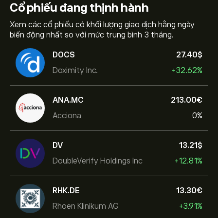
Cổ phiếu
đang thịnh hành
Xem các cổ phiếu có khối lượng giao dịch hằng ngày
biến động nhất so với mức trung bình 3 tháng.
DOCS
27.40‎$‎
Doximity Inc.
+32.62%
ANA.MC
213.00‎€‎
Acciona
0%
DV
13.21‎$‎
DoubleVerify Holdings Inc
+12.81%
RHK.DE
13.30‎€‎
Rhoen Klinikum AG
+3.91%