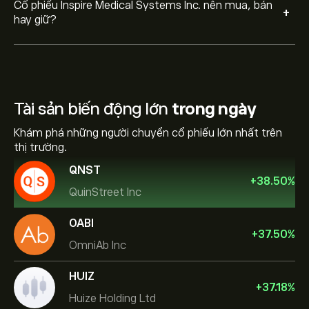
Cổ phiếu Inspire Medical Systems Inc. nên mua, bán
+
hay giữ?
Tài sản biến động lớn
trong ngày
Khám phá những người chuyển cổ phiếu lớn nhất trên
thị trường.
QNST
+
38.50
%
QuinStreet Inc
OABI
+
37.50
%
OmniAb Inc
HUIZ
+
37.18
%
Huize Holding Ltd