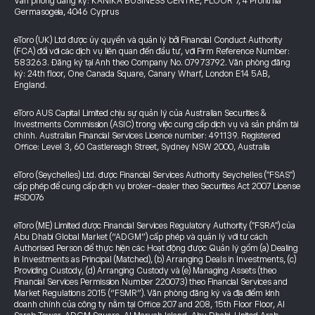
Văn phòng đăng ký: KANIKA BUSINESS CENTRE, FLOOR 7, 4 Profiti Ilia
Germasogeia, 4046 Cyprus
eToro (UK) Ltd được ủy quyền và quản lý bởi Financial Conduct Authority
(FCA) đối với các dịch vụ liên quan đến đầu tư, với Firm Reference Number:
583263. Đăng ký tại Anh theo Company No. 07973792. Văn phòng đăng
ký: 24th floor, One Canada Square, Canary Wharf, London E14 5AB,
England.
eToro AUS Capital Limited chịu sự quản lý của Australian Securities &
Investments Commission (ASIC) trong việc cung cấp dịch vụ và sản phẩm tài
chính. Australian Financial Services Licence number: 491139. Registered
Office: Level 3, 60 Castlereagh Street, Sydney NSW 2000, Australia
eToro (Seychelles) Ltd. được Financial Services Authority Seychelles ("FSAS")
cấp phép để cung cấp dịch vụ broker-dealer theo Securities Act 2007 License
#SD076
eToro (ME) Limited được Financial Services Regulatory Authority ("FSRA") của
Abu Dhabi Global Market (“ADGM”) cấp phép và quản lý với tư cách
Authorised Person để thực hiện các Hoạt động được Quản lý gồm (a) Dealing
in Investments as Principal (Matched), (b) Arranging Deals in Investments, (c)
Providing Custody, (d) Arranging Custody và (e) Managing Assets (theo
Financial Services Permission Number 220073) theo Financial Services and
Market Regulations 2015 (“FSMR”). Văn phòng đăng ký và địa điểm kinh
doanh chính của công ty nằm tại Office 207 and 208, 15th Floor Floor, Al