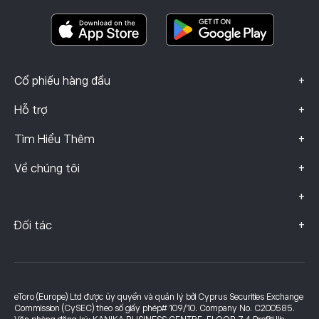
Tài Liệu Thông Tin Quan Trọng
Smart Portfolios
Dữ liệu khiếu nại (Khách hàng FCA)
+
Cổ phiếu hàng đầu
+
Hỗ trợ
+
Tìm Hiểu Thêm
+
Về chúng tôi
+
+
Đối tác
eToro (Europe) Ltd được ủy quyền và quản lý bởi Cyprus Securities Exchange
Commission (CySEC) theo số giấy phép# 109/10. Company No. C200585.