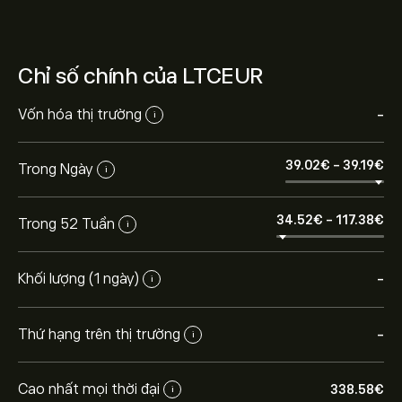
Chỉ số chính của LTCEUR
Vốn hóa thị trường
-
i
39.02‎€‎
-
39.19‎€‎
Trong Ngày
i
34.52‎€‎
-
117.38‎€‎
Trong 52 Tuần
i
Khối lượng (1 ngày)
-
i
Thứ hạng trên thị trường
-
i
Cao nhất mọi thời đại
338.58‎€‎
i