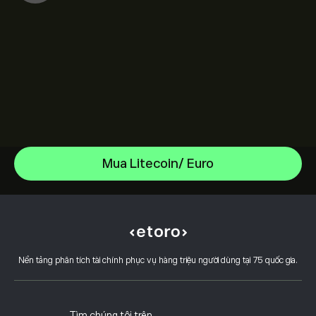
Solana
Mua Litecoin/ Euro
TRON
Trung tâm trợ giúp
Ondo Finance
Làm thế nào để gửi tiền
CopyTrading hoạt động như thế nào
Cosmos
Làm thế nào để rút tiền
Giao Dịch Có Trách Nhiệm
Near Protocol
Lý do chọn eToro
Mở tài khoản
Đòn bẩy & Ký quỹ là gì
Bitcoin
Nền tảng phân tích tài chính phục vụ hàng triệu người dùng tại 75 quốc gia.
Đánh giá eToro
Cách xác minh tài khoản của bạn
Chính sách cookie
Giải thích về Mua và Bán
Nghề nghiệp
Dịch vụ khách hàng
Chính sách quyền riêng tư
Báo cáo thuế
Mời một người bạn
Văn phòng của chúng tôi
Lỗ hổng Máy khách
Quy định
Tìm chúng tôi trên