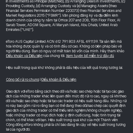
in Investments as Principal (Matched), (b) Arranging Deals in Investments, (c)
Providing Custody, (d) Arranging Custody và (e) Managing Assets (theo
Financial Services Permission Number 220073) theo Financial Services and
Market Regulations 2015 (“FSMR”). Văn phòng đăng ký và địa điểm kinh
doanh chính của công ty nằm tại Office 207 and 208, 15th Floor Floor, Al
Sarab Tower, ADGM Square, Al Maryah Island, Abu Dhabi, United Arab
Emirates (“UAE”).
eToro AUS Capital Limited ACN 612 791 803 AFSL 491139. Tài sản tiền mã
hóa không được quản lý và có tính đầu cơ cao. Không có biện pháp bảo vệ
người tiêu dùng. Bạn có nguy cơ mất toàn bộ vốn của mình. Hãy tham khảo
Điều khoản và Điều kiện
của chúng tôi.
Xem tuyên bố miễn trừ đầy đủ
Hiệu suất trong quá khứ không phải là dấu hiệu của kết quả trong tương lai.
Công bố rủi ro chung
|
Điều khoản & Điều kiện
Giao dịch với eToro bằng cách theo dõi và/hoặc sao chép hoặc tái tạo các giao
dịch của những trader khác liên quan đến mức độ rủi ro cao, ngay cả khi theo
dõi và/hoặc sao chép hoặc tái tạo các trader có hiệu suất hàng đầu. Những rủi
ro này bao gồm rủi ro rằng bạn có thể đang theo dõi/sao chép các quyết định
giao dịch của những trader có thể thiếu kinh nghiệm/không chuyên nghiệp,
hoặc những trader có mục đích hoặc ý định cuối cùng, hoặc tình trạng tài
chính, có thể khác với bạn. Hiệu suất trong quá khứ của một Thành viên
Cộng đồng eToro không phải là chỉ báo đáng tin cậy về hiệu suất trong tương
lai của người đó.