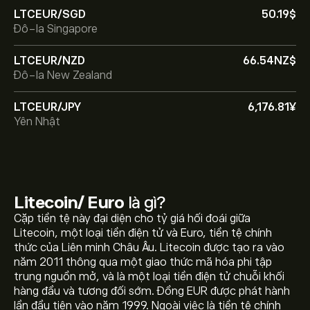
LTCEUR/SGD
50.19‎$‎
Đô-la Singapore
LTCEUR/NZD
66.54‎NZ$‎
Đô-la New Zealand
LTCEUR/JPY
6,176.81‎¥‎
Yên Nhật
Litecoin/ Euro
là gì?
Cặp tiền tệ này đại diện cho tỷ giá hối đoái giữa
Litecoin, một loại tiền điện tử và Euro, tiền tệ chính
thức của Liên minh Châu Âu. Litecoin được tạo ra vào
năm 2011 thông qua một giao thức mã hóa phi tập
trung nguồn mở, và là một loại tiền điện tử chuỗi khối
hàng đầu và tương đối sớm. Đồng EUR được phát hành
lần đầu tiên vào năm 1999. Ngoài việc là tiền tệ chính