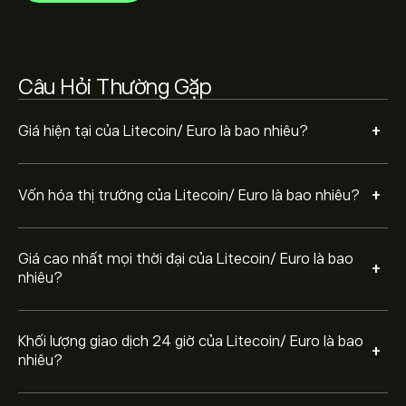
Chọn khung thời gian "1D" hoặc "1W" trên biểu đồ eToro
và thu nhỏ để xem biến động giá lịch sử của Litecoin/
Câu Hỏi Thường Gặp
Euro. Giá của Litecoin/ Euro dao động trong khoảng từ
-68.06‎€‎ trong năm qua.
Để mua LTCEUR, truy cập trang "Litecoin/ Euro
+
Giá hiện tại của Litecoin/ Euro là bao nhiêu?
(LTCEUR)" trên trang web eToro. Khi bạn đã tạo tài
khoản và nạp tiền, hãy nhấp vào nút "Giao dịch" và
quyết định số lượng Litecoin/ Euro bạn muốn mua. Bạn
+
Vốn hóa thị trường của Litecoin/ Euro là bao nhiêu?
cũng có thể đặt lệnh mua LTCEUR ở một mức giá cụ
thể trong tương lai.
Giá cao nhất mọi thời đại của Litecoin/ Euro là bao
+
nhiêu?
Khối lượng giao dịch 24 giờ của Litecoin/ Euro là bao
+
nhiêu?