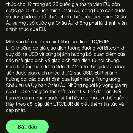
thức cho 19 trong số 28 quốc gia thành viên EU, còn
được gọi là khu Liên minh Châu Âu, đồng Euro còn được
sử dụng bởi các tổ chức chính thức của Liên minh Châu
Âu và một số quốc gia Châu Âu không phải là thành viên
chính thức của EU.
Một vài điều cần xem xét khi giao dịch LTC/EUR:
LTC thường có giá giao dịch tương đương với Bitcoin khi
Giá hiện tại của LTCEUR là 39.18‎€‎
quy đổi ra USD và cũng bị ảnh hưởng bởi quan điểm của
các nhà giao dịch về giao dịch tiền điện tử nói chung.
Euro là đồng tiền dự trữ lớn thứ 2 trên thế giới và là loại
Vốn hóa thị trường của Litecoin/ Euro là (Dữ liệu hiện
tiền được giao dịch nhiều thứ 2 sau USD. EUR bị ảnh
không khả dụng)
hưởng bởi các quyết định của Ngân hàng Trung ương
Châu Âu và Ủy ban Châu Âu. Những người kỳ vọng giá trị
của LTC sẽ tăng có thể mở ra một vị thế dài hạn. Nếu
Giá cao nhất mọi thời đại của Litecoin/ Euro là 338.58‎€‎
bạn có cảm nhận ngược lại thì hãy mở một vị thế ngắn.
Hãy theo dõi cặp tiền LTC/EUR để biết thêm tin tức và
cập nhật.
Litecoin/ Euro có khối lượng giao dịch trong 24 giờ là
Bắt đầu
(Dữ liệu hiện không khả dụng)