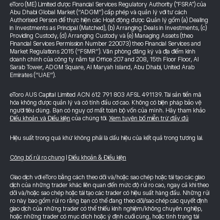
eToro (ME) Limited được Financial Services Regulatory Authority ("FSRA") của
Abu Dhabi Global Market (“ADGM”) cấp phép và quản lý với tư cách
Authorised Person để thực hiện các Hoạt động được Quản lý gồm (a) Dealing
in Investments as Principal (Matched), (b) Arranging Deals in Investments, (c)
Providing Custody, (d) Arranging Custody và (e) Managing Assets (theo
Financial Services Permission Number 220073) theo Financial Services and
Market Regulations 2015 (“FSMR”). Văn phòng đăng ký và địa điểm kinh
doanh chính của công ty nằm tại Office 207 and 208, 15th Floor Floor, Al
Sarab Tower, ADGM Square, Al Maryah Island, Abu Dhabi, United Arab
Emirates (“UAE”).
eToro AUS Capital Limited ACN 612 791 803 AFSL 491139. Tài sản tiền mã
hóa không được quản lý và có tính đầu cơ cao. Không có biện pháp bảo vệ
người tiêu dùng. Bạn có nguy cơ mất toàn bộ vốn của mình. Hãy tham khảo
Điều khoản và Điều kiện
của chúng tôi.
Xem tuyên bố miễn trừ đầy đủ
Hiệu suất trong quá khứ không phải là dấu hiệu của kết quả trong tương lai.
Công bố rủi ro chung
|
Điều khoản & Điều kiện
Giao dịch với eToro bằng cách theo dõi và/hoặc sao chép hoặc tái tạo các giao
dịch của những trader khác liên quan đến mức độ rủi ro cao, ngay cả khi theo
dõi và/hoặc sao chép hoặc tái tạo các trader có hiệu suất hàng đầu. Những rủi
ro này bao gồm rủi ro rằng bạn có thể đang theo dõi/sao chép các quyết định
giao dịch của những trader có thể thiếu kinh nghiệm/không chuyên nghiệp,
hoặc những trader có mục đích hoặc ý định cuối cùng, hoặc tình trạng tài