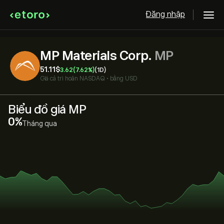
Đăng nhập
MP Materials Corp.
MP
51.11‎$‎
3.62
(7.62%)
(1D)
Giá cả trì hoãn
NASDAQ
•
bằng USD
Biểu đồ giá MP
‎0‎
Tháng qua