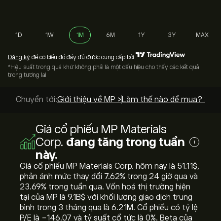
1D
1W
1M
6M
1Y
3Y
MAX
Đăng ký
để có biểu đồ đầy đủ được cung cấp bởi
*Hiệu suất trong quá khứ không phải là một dấu hiệu cho thấy các kết quả
trong tương lai
Chuyển tới:
Giới thiệu về MP >
Làm thế nào để mua? >
Giá cổ phiếu MP Materials
Corp.
đang tăng trong tuần
i
này.
Giá cổ phiếu MP Materials Corp. hôm nay là 51.11‎$‎,
phản ánh mức thay đổi ‎7.62‎% trong 24 giờ qua và
‎23.69‎% trong tuần qua. Vốn hoá thị trường hiện
tại của MP là 9.1B‎$‎ với khối lượng giao dịch trung
bình trong 3 tháng qua là 6.21M. Cổ phiếu có tỷ lệ
P/E là -146.07 và tỷ suất cổ tức là 0%. Beta của