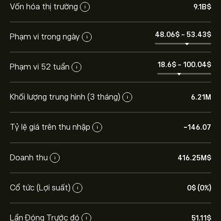
Vốn hóa thị trường
9.1B‎$‎
i
48.06‎$‎
-
53.43‎$‎
Phạm vi trong ngày
i
18.6‎$‎
-
100.04‎$‎
Phạm vi 52 tuần
i
Khối lượng trung hình (3 tháng)
6.21M
i
Tỷ lệ giá trên thu nhập
-146.07
i
Giá MP hôm nay là 51.11‎$‎.
Doanh thu
416.25M‎$‎
i
Cổ tức (Lợi suất)
0‎$‎ (0%)
i
Giá mục tiêu trung bình của MP Materials Corp. là 51.11‎$‎.
Tạo tài khoản
eToro để biết dự báo chi tiết của chuyên
Lần Đóng Trước đó
gia và giá mục tiêu.
51.11‎$‎
i