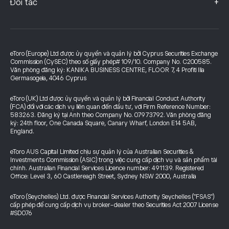
+
Đối tác
eToro (Europe) Ltd được ủy quyền và quản lý bởi Cyprus Securities Exchange
Commission (CySEC) theo số giấy phép# 109/10. Company No. C200585.
Văn phòng đăng ký: KANIKA BUSINESS CENTRE, FLOOR 7, 4 Profiti Ilia
Germasogeia, 4046 Cyprus
eToro (UK) Ltd được ủy quyền và quản lý bởi Financial Conduct Authority
(FCA) đối với các dịch vụ liên quan đến đầu tư, với Firm Reference Number:
583263. Đăng ký tại Anh theo Company No. 07973792. Văn phòng đăng
ký: 24th floor, One Canada Square, Canary Wharf, London E14 5AB,
England.
eToro AUS Capital Limited chịu sự quản lý của Australian Securities &
Investments Commission (ASIC) trong việc cung cấp dịch vụ và sản phẩm tài
chính. Australian Financial Services Licence number: 491139. Registered
Office: Level 3, 60 Castlereagh Street, Sydney NSW 2000, Australia
eToro (Seychelles) Ltd. được Financial Services Authority Seychelles ("FSAS")
cấp phép để cung cấp dịch vụ broker-dealer theo Securities Act 2007 License
#SD076