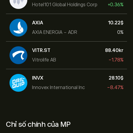
Hotel101 Global Holdings Corp
+0.36%
AXIA
10.22‎$‎
AXIA ENERGIA - ADR
0%
VITR.ST
88.40‎kr‎
Vitrolife AB
-1.78%
INVX
28.10‎$‎
Innovex International Inc
-8.47%
Chỉ số chính của MP