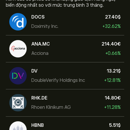
biến động nhất so với mức trung bình 3 tháng.
DOCS
27.40‎$‎
Doximity Inc.
+32.62%
ANA.MC
214.40‎€‎
Acciona
+0.66%
DV
13.21‎$‎
DoubleVerify Holdings Inc
+12.81%
RHK.DE
14.80‎€‎
Rhoen Klinikum AG
+11.28%
HBNB
5.51‎$‎