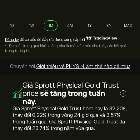
1D
1W
1M
6M
1Y
3Y
MAX
Đăng ký
để có biểu đồ đầy đủ được cung cấp bởi
*Hiệu suất trong quá khứ không phải là một dấu hiệu cho thấy các kết quả
trong tương lai
Chuyển tới:
Giới thiệu về PHYS >
Làm thế nào để mua? >
Giá Sprott Physical Gold Trust
price
sẽ tăng trong tuần
i
này.
Giá Sprott Physical Gold Trust hôm nay là 32.20‎$‎,
thay đổi ‎0.22‎% trong vòng 24 giờ qua và ‎3.57‎%
trong tuần qua. Giá Sprott Physical Gold Trust đã
thay đổi ‎23.74‎% trong năm vừa qua.