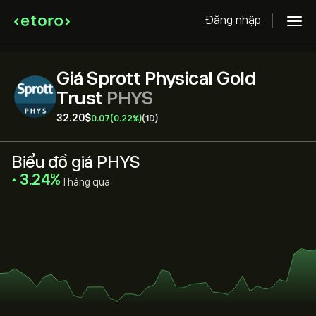
Đăng nhập
Giá Sprott Physical Gold
Trust
PHYS
32.20‎$‎
0.07
(0.22%)
(1D)
Biểu đồ giá PHYS
‎3.24‎
Tháng qua