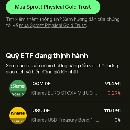
Mua Sprott Physical Gold Trust
Tìm kiếm thêm thông tin? Xem hướng dẫn của chúng
tôi về
mua Sprott Physical Gold Trust
.
Quỹ ETF
đang thịnh hành
Xem các tài sản có xu hướng hàng đầu với khối lượng
giao dịch và biến động giá lớn nhất.
IQQM.DE
91.46‎€‎
iShares EURO STOXX Mid UCITS ETF
-0.29%
IUSU.DE
111.09‎€‎
iShares USD Treasury Bond 1-3yr UCITS ETF
0%