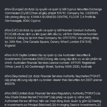
eToro (Europe) Ltd được ủy quyền và quản lý bởi Cyprus Securities Exchange
Commission (CySEC) theo số giấy phép# 109/10. Company No. C200585.
Văn phòng đăng ký: KANIKA BUSINESS CENTRE, FLOOR 7, 4 Profiti Ilia
Germasogeia, 4046 Cyprus
eToro (UK) Ltd được ủy quyền và quản lý bởi Financial Conduct Authority
(FCA) đối với các dịch vụ liên quan đến đầu tư, với Firm Reference Number:
583263. Đăng ký tại Anh theo Company No. 07973792. Văn phòng đăng
ký: 24th floor, One Canada Square, Canary Wharf, London E14 5AB,
England.
eToro AUS Capital Limited chịu sự quản lý của Australian Securities &
Investments Commission (ASIC) trong việc cung cấp dịch vụ và sản phẩm tài
chính. Australian Financial Services Licence number: 491139. Registered
Office: Level 3, 60 Castlereagh Street, Sydney NSW 2000, Australia
eToro (Seychelles) Ltd. được Financial Services Authority Seychelles ("FSAS")
cấp phép để cung cấp dịch vụ broker-dealer theo Securities Act 2007 License
#SD076
eToro (ME) Limited được Financial Services Regulatory Authority ("FSRA") của
Abu Dhabi Global Market (“ADGM”) cấp phép và quản lý với tư cách
Authorised Person để thực hiện các Hoạt động được Quản lý gồm (a) Dealing
in Investments as Principal (Matched), (b) Arranging Deals in Investments, (c)