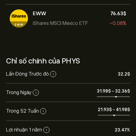
EWW
76.63‎$‎
iShares MSCI Mexico ETF
-0.08%
Chỉ số chính của PHYS
Lần Đóng Trước đó
32.2‎$‎
i
31.98‎$‎
-
32.36‎$‎
Trong Ngày
i
21.93‎$‎
-
41.98‎$‎
Trong 52 Tuần
i
Lợi nhuận 1 năm
23.47%
i