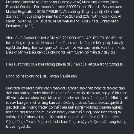
Providing Custody, (d) Arranging Custody và (e) Managing Assets (theo
Financial Services Permission Number 220073) theo Financial Services and
Market Regulations 2015 (“FSMR”). Văn phòng đăng ký và địa điểm kinh
doanh chính của công ty nằm tại Office 207 and 208, 15th Floor Floor, Al
Sarab Tower, ADGM Square, Al Maryah Island, Abu Dhabi, United Arab
Emirates (“UAE”).
eToro AUS Capital Limited ACN 612 791 803 AFSL 491139. Tài sản tiền mã
hóa không được quản lý và có tính đầu cơ cao. Không có biện pháp bảo vệ
người tiêu dùng. Bạn có nguy cơ mất toàn bộ vốn của mình. Hãy tham khảo
Điều khoản và Điều kiện
của chúng tôi.
Xem tuyên bố miễn trừ đầy đủ
Hiệu suất trong quá khứ không phải là dấu hiệu của kết quả trong tương lai.
Công bố rủi ro chung
|
Điều khoản & Điều kiện
Giao dịch với eToro bằng cách theo dõi và/hoặc sao chép hoặc tái tạo các giao
dịch của những trader khác liên quan đến mức độ rủi ro cao, ngay cả khi theo
dõi và/hoặc sao chép hoặc tái tạo các trader có hiệu suất hàng đầu. Những rủi
ro này bao gồm rủi ro rằng bạn có thể đang theo dõi/sao chép các quyết định
giao dịch của những trader có thể thiếu kinh nghiệm/không chuyên nghiệp,
hoặc những trader có mục đích hoặc ý định cuối cùng, hoặc tình trạng tài
chính, có thể khác với bạn. Hiệu suất trong quá khứ của một Thành viên
Cộng đồng eToro không phải là chỉ báo đáng tin cậy về hiệu suất trong tương
lai của người đó.