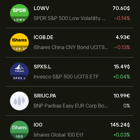
LOWV
70.60‎$‎
SPDR S&P 500 Low Volatility UCITS ETF
-0.14%
ICGB.DE
4.93‎€‎
iShares China CNY Bond UCITS ETF
-0.13%
SPXS.L
15.49‎$‎
Invesco S&P 500 UCITS ETF
+0.04%
SRIUC.PA
10.99‎€‎
BNP Paribas Easy EUR Corp Bond SRI Fossil Free Ult
0%
IOO
145.24‎$‎
Ishares Global 100 Etf
+0.03%