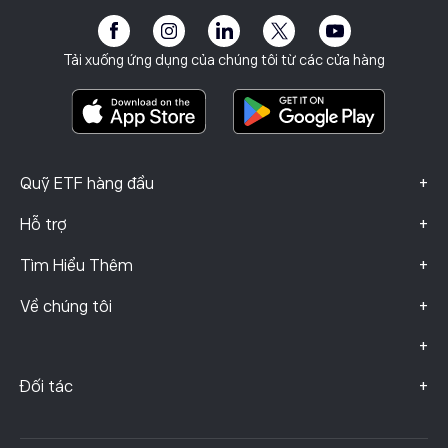
Khả năng tiếp cận
Công bố rủi ro
eToro Club
Dấu ấn
Điều khoản & Điều kiện
Bảo hiểm đầu tư
Tải xuống ứng dụng của chúng tôi từ các cửa hàng
Tài Liệu Thông Tin Quan Trọng
Smart Portfolios
Dữ liệu khiếu nại (Khách hàng FCA)
+
Quỹ ETF hàng đầu
+
Hỗ trợ
+
Tìm Hiểu Thêm
+
Về chúng tôi
+
+
Đối tác