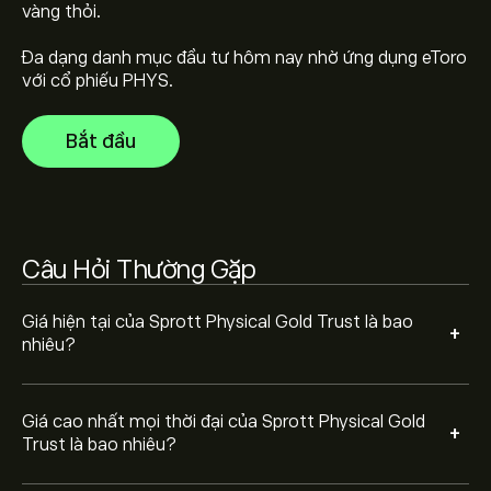
vàng thỏi.
Đa dạng danh mục đầu tư hôm nay nhờ ứng dụng eToro
Chọn khung thời gian "1D" hoặc "1W" trên biểu đồ eToro
với cổ phiếu PHYS.
và thu nhỏ để xem biến động giá lịch sử của Sprott
Physical Gold Trust. Giá của Sprott Physical Gold Trust
Bắt đầu
dao động trong khoảng từ 6.18‎$‎ trong năm qua.
Để mua PHYS, truy cập trang "Sprott Physical Gold
Trust (PHYS)" trên trang web eToro. Khi bạn đã tạo tài
khoản và nạp tiền, hãy nhấp vào nút "Giao dịch" và
quyết định số lượng Sprott Physical Gold Trust bạn
muốn mua. Bạn cũng có thể đặt lệnh mua PHYS ở một
Câu Hỏi Thường Gặp
mức giá cụ thể trong tương lai.
Giá hiện tại của Sprott Physical Gold Trust là bao
+
nhiêu?
Giá cao nhất mọi thời đại của Sprott Physical Gold
+
Trust là bao nhiêu?