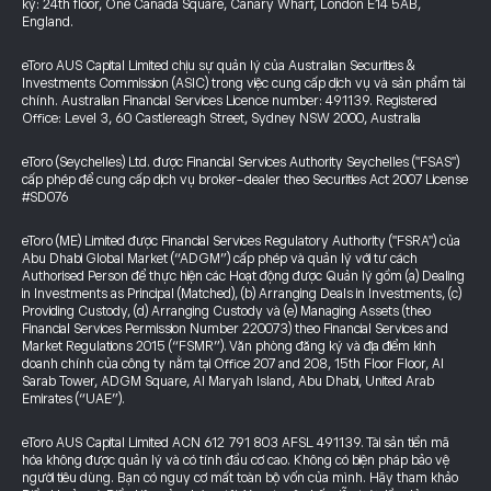
ký: 24th floor, One Canada Square, Canary Wharf, London E14 5AB,
England.
eToro AUS Capital Limited chịu sự quản lý của Australian Securities &
Investments Commission (ASIC) trong việc cung cấp dịch vụ và sản phẩm tài
chính. Australian Financial Services Licence number: 491139. Registered
Office: Level 3, 60 Castlereagh Street, Sydney NSW 2000, Australia
eToro (Seychelles) Ltd. được Financial Services Authority Seychelles ("FSAS")
cấp phép để cung cấp dịch vụ broker-dealer theo Securities Act 2007 License
#SD076
eToro (ME) Limited được Financial Services Regulatory Authority ("FSRA") của
Abu Dhabi Global Market (“ADGM”) cấp phép và quản lý với tư cách
Authorised Person để thực hiện các Hoạt động được Quản lý gồm (a) Dealing
in Investments as Principal (Matched), (b) Arranging Deals in Investments, (c)
Providing Custody, (d) Arranging Custody và (e) Managing Assets (theo
Financial Services Permission Number 220073) theo Financial Services and
Market Regulations 2015 (“FSMR”). Văn phòng đăng ký và địa điểm kinh
doanh chính của công ty nằm tại Office 207 and 208, 15th Floor Floor, Al
Sarab Tower, ADGM Square, Al Maryah Island, Abu Dhabi, United Arab
Emirates (“UAE”).
eToro AUS Capital Limited ACN 612 791 803 AFSL 491139. Tài sản tiền mã
hóa không được quản lý và có tính đầu cơ cao. Không có biện pháp bảo vệ
người tiêu dùng. Bạn có nguy cơ mất toàn bộ vốn của mình. Hãy tham khảo