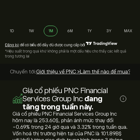
1D
1W
1M
6M
1Y
3Y
MAX
Đăng ký
để có biểu đồ đầy đủ được cung cấp bởi
*Hiệu suất trong quá khứ không phải là một dấu hiệu cho thấy các kết quả
trong tương lai
Chuyển tới:
Giới thiệu về PNC >
Làm thế nào để mua? >
Giá cổ phiếu PNC Financial
Services Group Inc
đang
i
tăng trong tuần này.
Giá cổ phiếu PNC Financial Services Group Inc
hôm nay là 253.60‎$‎, phản ánh mức thay đổi
‎-0.69‎% trong 24 giờ qua và ‎3.32‎% trong tuần qua.
Vốn hoá thị trường hiện tại của PNC là 101.89B‎$‎