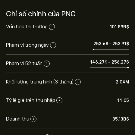
Chỉ số chính của PNC
Vốn hóa thị trường
101.89B‎$‎
i
253.6‎$‎
-
253.91‎$‎
Phạm vi trong ngày
i
146.27‎$‎
-
256.27‎$‎
Phạm vi 52 tuần
i
Khối lượng trung hình (3 tháng)
2.04M
i
Tỷ lệ giá trên thu nhập
14.05
i
Doanh thu
35.13B‎$‎
i