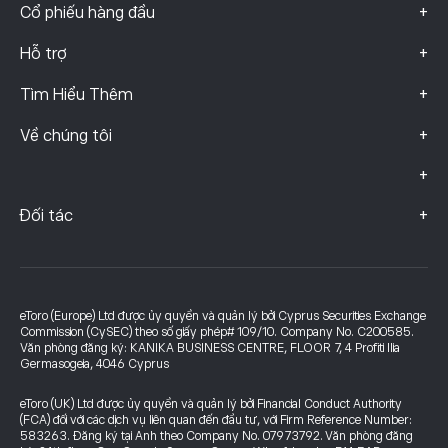
+
Cổ phiếu hàng đầu
+
Hỗ trợ
+
Tìm Hiểu Thêm
+
Về chúng tôi
+
+
Đối tác
eToro (Europe) Ltd được ủy quyền và quản lý bởi Cyprus Securities Exchange
Commission (CySEC) theo số giấy phép# 109/10. Company No. C200585.
Văn phòng đăng ký: KANIKA BUSINESS CENTRE, FLOOR 7, 4 Profiti Ilia
Germasogeia, 4046 Cyprus
eToro (UK) Ltd được ủy quyền và quản lý bởi Financial Conduct Authority
(FCA) đối với các dịch vụ liên quan đến đầu tư, với Firm Reference Number:
583263. Đăng ký tại Anh theo Company No. 07973792. Văn phòng đăng