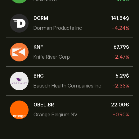
DORM
141.54‎$‎
Dorman Products Inc
-4.24%
KNF
67.79‎$‎
Knife River Corp
-2.47%
BHC
6.29‎$‎
Bausch Health Companies Inc
-2.33%
OBEL.BR
22.00‎€‎
Orange Belgium NV
-0.90%