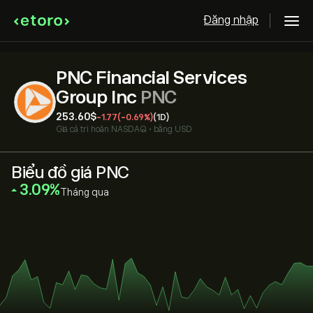
Đăng nhập
PNC Financial Services
Group Inc
PNC
253.60‎$‎
-1.77
(-0.69%)
(1D)
Giá cả trì hoãn
NASDAQ
•
bằng USD
Biểu đồ giá PNC
‎3.09‎
Tháng qua