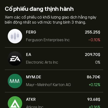
Cổ phiếu
đang thịnh hành
Xem các cổ phiếu có khối lượng giao dịch hằng ngày
biến động nhất so với mức trung bình 3 tháng.
FERG
255.25‎$‎
Ferguson Enterprises Inc
-0.10%
EA
209.70‎$‎
Electronic Arts Inc
0%
MYM.DE
86.70‎€‎
Mayr-Melnhof Karton AG
+0.12%
ATKR
93.68‎$‎
Atkore Inc.
+0.16%