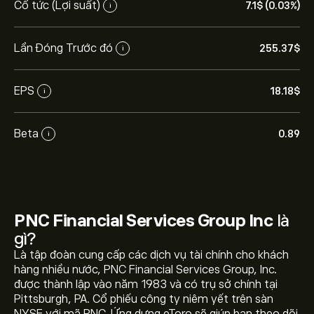
Cổ tức (Lợi suất)
7.1‎$‎ (0.03%)
i
Lần Đóng Trước đó
255.37‎$‎
i
EPS
18.18‎$‎
i
Beta
0.89
i
PNC Financial Services Group Inc
là
gì?
Là tập đoàn cung cấp các dịch vụ tài chính cho khách
hàng nhiều nước, PNC Financial Services Group, Inc.
được thành lập vào năm 1983 và có trụ sở chính tại
Pittsburgh, PA. Cổ phiếu công ty niêm yết trên sàn