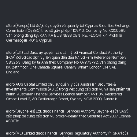
eToro (Europe) Ltd được ủy quyền và quản lý bởi Cyprus Securities Exchange
Commission (CySEC) theo số giấy phép# 109/10. Company No. C200585.
Văn phòng đăng ký: KANIKA BUSINESS CENTRE, FLOOR 7, 4 Profiti Ilia
Germasogeia, 4046 Cyprus
eToro (UK) Ltd được ủy quyền và quản lý bởi Financial Conduct Authority
(FCA) đối với các dịch vụ liên quan đến đầu tư, với Firm Reference Number:
583263. Đăng ký tại Anh theo Company No. 07973792. Văn phòng đăng
ký: 24th floor, One Canada Square, Canary Wharf, London E14 5AB,
England.
eToro AUS Capital Limited chịu sự quản lý của Australian Securities &
Investments Commission (ASIC) trong việc cung cấp dịch vụ và sản phẩm tài
chính. Australian Financial Services Licence number: 491139. Registered
Office: Level 3, 60 Castlereagh Street, Sydney NSW 2000, Australia
eToro (Seychelles) Ltd. được Financial Services Authority Seychelles ("FSAS")
cấp phép để cung cấp dịch vụ broker-dealer theo Securities Act 2007 License
#SD076
eToro (ME) Limited được Financial Services Regulatory Authority ("FSRA") của