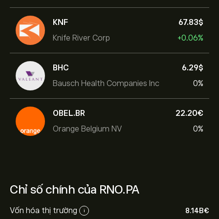
KNF
67.83‎$‎
Knife River Corp
+0.06%
BHC
6.29‎$‎
Bausch Health Companies Inc
0%
OBEL.BR
22.20‎€‎
Orange Belgium NV
0%
Chỉ số chính của RNO.PA
Vốn hóa thị trường
8.14B‎€‎
i