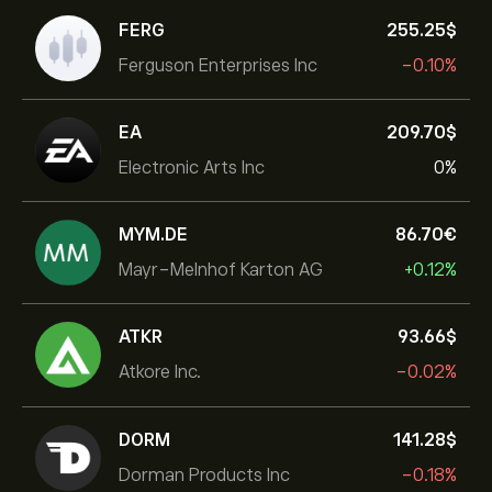
FERG
255.25‎$‎
Ferguson Enterprises Inc
-0.10%
EA
209.70‎$‎
Electronic Arts Inc
0%
MYM.DE
86.70‎€‎
Mayr-Melnhof Karton AG
+0.12%
ATKR
93.66‎$‎
Atkore Inc.
-0.02%
DORM
141.28‎$‎
Dorman Products Inc
-0.18%