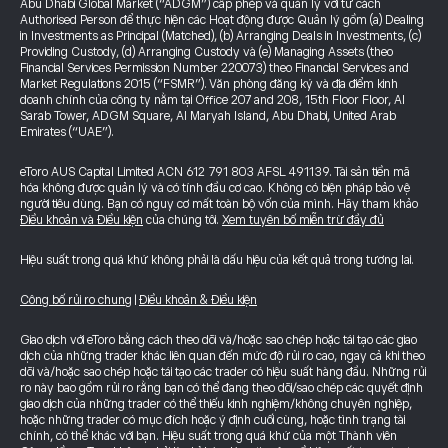
Abu Dhabi Global Market (“ADGM”) cấp phép và quản lý với tư cách
Authorised Person để thực hiện các Hoạt động được Quản lý gồm (a) Dealing
in Investments as Principal (Matched), (b) Arranging Deals in Investments, (c)
Providing Custody, (d) Arranging Custody và (e) Managing Assets (theo
Financial Services Permission Number 220073) theo Financial Services and
Market Regulations 2015 (“FSMR”). Văn phòng đăng ký và địa điểm kinh
doanh chính của công ty nằm tại Office 207 and 208, 15th Floor Floor, Al
Sarab Tower, ADGM Square, Al Maryah Island, Abu Dhabi, United Arab
Emirates (“UAE”).
eToro AUS Capital Limited ACN 612 791 803 AFSL 491139. Tài sản tiền mã
hóa không được quản lý và có tính đầu cơ cao. Không có biện pháp bảo vệ
người tiêu dùng. Bạn có nguy cơ mất toàn bộ vốn của mình. Hãy tham khảo
Điều khoản và Điều kiện
của chúng tôi.
Xem tuyên bố miễn trừ đầy đủ
Hiệu suất trong quá khứ không phải là dấu hiệu của kết quả trong tương lai.
Công bố rủi ro chung
|
Điều khoản & Điều kiện
Giao dịch với eToro bằng cách theo dõi và/hoặc sao chép hoặc tái tạo các giao
dịch của những trader khác liên quan đến mức độ rủi ro cao, ngay cả khi theo
dõi và/hoặc sao chép hoặc tái tạo các trader có hiệu suất hàng đầu. Những rủi
ro này bao gồm rủi ro rằng bạn có thể đang theo dõi/sao chép các quyết định
giao dịch của những trader có thể thiếu kinh nghiệm/không chuyên nghiệp,
hoặc những trader có mục đích hoặc ý định cuối cùng, hoặc tình trạng tài
chính, có thể khác với bạn. Hiệu suất trong quá khứ của một Thành viên