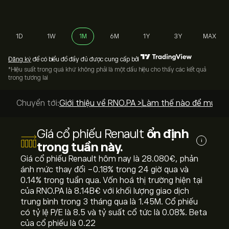
1D
1W
1M
6M
1Y
3Y
MAX
Đăng ký
để có biểu đồ đầy đủ được cung cấp bởi
*Hiệu suất trong quá khứ không phải là một dấu hiệu cho thấy các kết quả
trong tương lai
Chuyển tới:
Giới thiệu về RNO.PA >
Làm thế nào để mua? 
Giá cổ phiếu Renault
ổn định
i
trong tuần này.
Giá cổ phiếu Renault hôm nay là 28.080‎€‎, phản
ánh mức thay đổi ‎-0.18‎% trong 24 giờ qua và
‎0.14‎% trong tuần qua. Vốn hoá thị trường hiện tại
của RNO.PA là 8.14B‎€‎ với khối lượng giao dịch
trung bình trong 3 tháng qua là 1.45M. Cổ phiếu
có tỷ lệ P/E là 8.5 và tỷ suất cổ tức là 0.08%. Beta
của cổ phiếu là 0.22