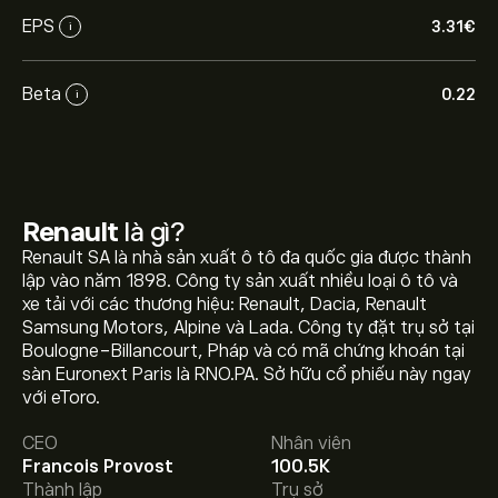
EPS
3.31‎€‎
i
Beta
0.22
i
Renault
là gì?
Renault SA là nhà sản xuất ô tô đa quốc gia được thành
lập vào năm 1898. Công ty sản xuất nhiều loại ô tô và
xe tải với các thương hiệu: Renault, Dacia, Renault
Samsung Motors, Alpine và Lada. Công ty đặt trụ sở tại
Boulogne-Billancourt, Pháp và có mã chứng khoán tại
Giá RNO.PA hôm nay là 28.080‎€‎.
sàn Euronext Paris là RNO.PA. Sở hữu cổ phiếu này ngay
với eToro.
CEO
Nhân viên
Giá mục tiêu trung bình của Renault là 28.080‎€‎.
Tạo tài
Francois Provost
100.5K
khoản
eToro để biết dự báo chi tiết của chuyên gia và
Thành lập
Trụ sở
giá mục tiêu.