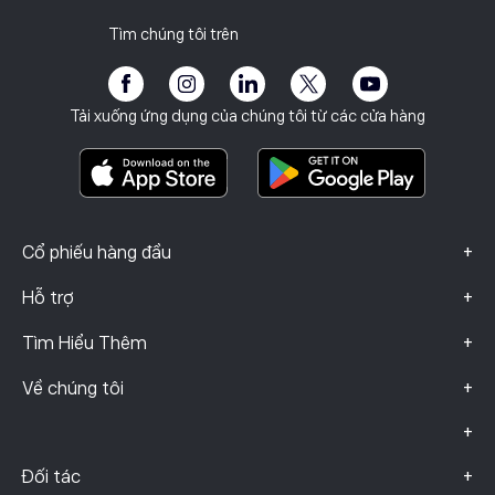
Chính sách quyền riêng tư
Báo cáo thuế
Mời một người bạn
Văn phòng của chúng tôi
Lỗ hổng Máy khách
Quy định
Tìm chúng tôi trên
Học viện
Chương trình liên kết
Khả năng tiếp cận
Công bố rủi ro
eToro Club
Dấu ấn
Điều khoản & Điều kiện
Bảo hiểm đầu tư
Tải xuống ứng dụng của chúng tôi từ các cửa hàng
Tài Liệu Thông Tin Quan Trọng
Smart Portfolios
Dữ liệu khiếu nại (Khách hàng FCA)
+
Cổ phiếu hàng đầu
+
Hỗ trợ
+
Tìm Hiểu Thêm
+
Về chúng tôi
+
+
Đối tác