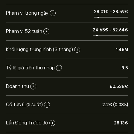
28.01‎€‎
-
28.59‎€‎
Phạm vi trong ngày
i
24.65‎€‎
-
52.64‎€‎
Phạm vi 52 tuần
i
Khối lượng trung hình (3 tháng)
1.45M
i
Tỷ lệ giá trên thu nhập
8.5
i
Doanh thu
60.53B‎€‎
i
Cổ tức (Lợi suất)
2.2‎€‎ (0.08%)
i
Lần Đóng Trước đó
28.13‎€‎
i