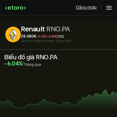
Đăng nhập
Renault
RNO.PA
28.080‎€‎
-0.05
(-0.18%)
(1D)
Giá cả trì hoãn
Euronext
•
bằng EUR
Biểu đồ giá RNO.PA
‎6.04‎
Tháng qua