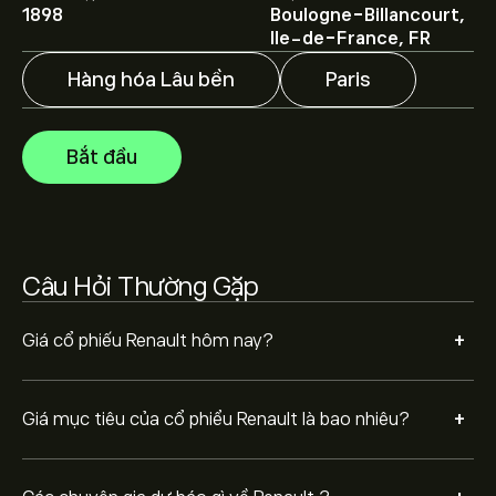
1898
Boulogne-Billancourt,
Các chuyên gia dự báo giá Renault dựa trên xu hướng
Ile-de-France, FR
thị trường, báo cáo tài chính và dự kiến tăng trưởng.
Hãy kiểm tra dự báo mới nhất về giá tương lai.
Hàng hóa Lâu bền
Paris
Vốn hóa thị trường của Renault là 8.14B‎€‎
Bắt đầu
Dựa trên khuyến nghị từ 3 nhà phân tích đối với RNO.PA
trong 3 tháng qua, sự đồng thuận chung là Cổ phiếu
kém khả quan.
Câu Hỏi Thường Gặp
+
Giá cổ phiếu Renault hôm nay?
+
Giá mục tiêu của cổ phiểu Renault là bao nhiêu?