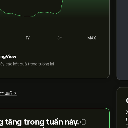
1Y
3Y
MAX
ấy các kết quả trong tương lai
 mua? >
 tăng trong tuần này.
i