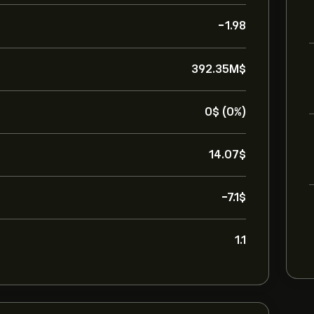
-1.98
392.35M‎$‎
0‎$‎ (0%)
14.07‎$‎
-7.1‎$‎
1.1