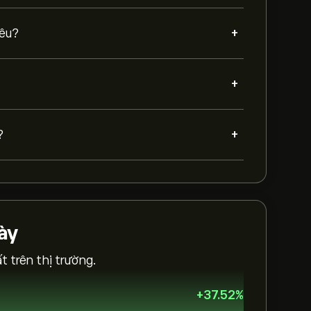
+
iêu?
+
+
?
ày
 trên thị trường.
+
37.52
%