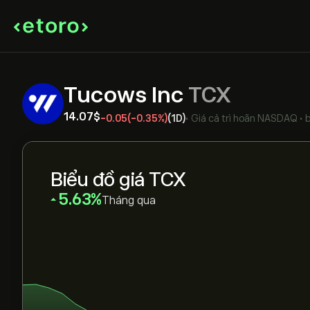
Tucows Inc
TCX
14.07‎$‎
-0.05
(-0.35%)
(1D)
•
Giá cả trì hoãn
NASDAQ
•
Biểu đồ giá TCX
‎5.63‎
Tháng qua