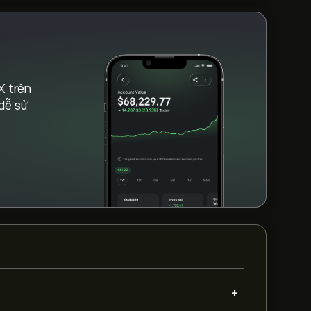
X trên
 dễ sử
+