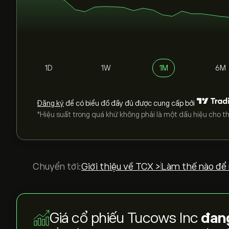
1D
1W
1M
6M
Đăng ký
để có biểu đồ đầy đủ được cung cấp bởi
*Hiệu suất trong quá khứ không phải là một dấu hiệu cho th
Chuyển tới:
Giới thiệu về TCX >
Làm thế nào để
Giá cổ phiếu Tucows Inc
đang