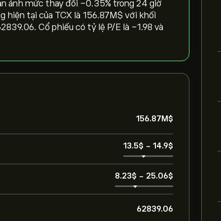
ản ánh mức thay đổi ‎-0.35‎% trong 24 giờ
g hiện tại của TCX là 156.87M‎$‎ với khối
62839.06. Cổ phiếu có tỷ lệ P/E là -1.98 và
156.87M‎$‎
13.5‎$‎
-
14.9‎$‎
8.23‎$‎
-
25.06‎$‎
62839.06