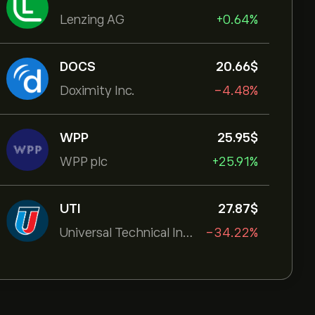
Lenzing AG
+0.64%
DOCS
20.66‎$‎
Doximity Inc.
-4.48%
WPP
25.95‎$‎
WPP plc
+25.91%
UTI
27.87‎$‎
Universal Technical Institut
-34.22%