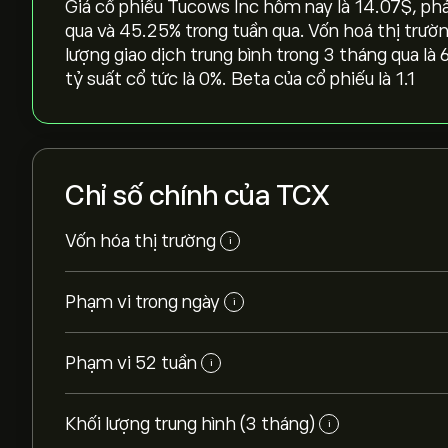
Giá cổ phiếu Tucows Inc hôm nay là 14.07‎$‎, ph
qua và ‎45.25‎% trong tuần qua. Vốn hoá thị trườn
lượng giao dịch trung bình trong 3 tháng qua là 
tỷ suất cổ tức là 0%. Beta của cổ phiếu là 1.1
Chỉ số chính của TCX
Vốn hóa thị trường
i
Phạm vi trong ngày
i
Phạm vi 52 tuần
i
Khối lượng trung hình (3 tháng)
i