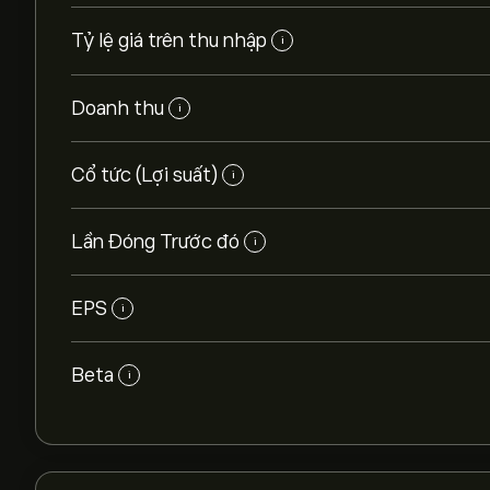
Tỷ lệ giá trên thu nhập
i
Doanh thu
i
Cổ tức (Lợi suất)
i
Lần Đóng Trước đó
i
EPS
i
Beta
i