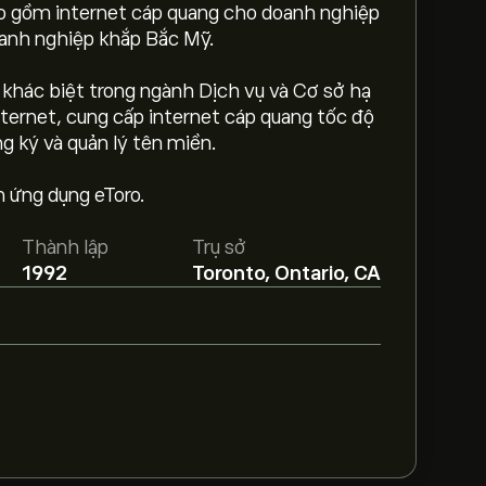
bao gồm internet cáp quang cho doanh nghiệp
oanh nghiệp khắp Bắc Mỹ.
 khác biệt trong ngành Dịch vụ và Cơ sở hạ
ternet, cung cấp internet cáp quang tốc độ
g ký và quản lý tên miền.
$‎.
Tạo tài khoản
eToro để biết dự báo chi
 ứng dụng eToro.
Thành lập
Trụ sở
u hướng thị trường, báo cáo tài chính và dự
1992
Toronto, Ontario, CA
về giá tương lai.