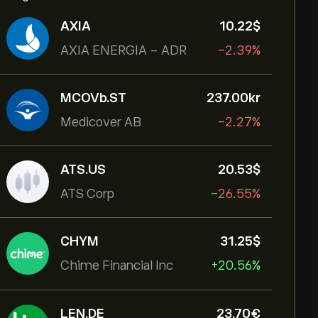
AXIA
10.22‎$‎
AXIA ENERGIA - ADR
-2.39%
MCOVb.ST
237.00‎kr‎
Medicover AB
-2.27%
ATS.US
20.53‎$‎
ATS Corp
-26.55%
CHYM
31.25‎$‎
Chime Financial Inc
+20.56%
LEN.DE
23.70‎€‎