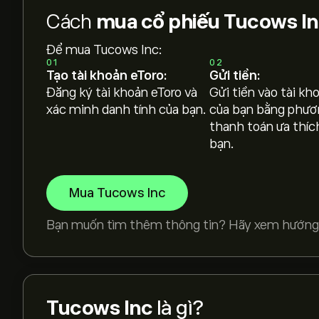
Cách
mua cổ phiếu Tucows I
Để mua Tucows Inc:
01
02
Tạo tài khoản eToro:
Gửi tiền:
Đăng ký tài khoản eToro và
Gửi tiền vào tài kh
xác minh danh tính của bạn.
của bạn bằng phươ
thanh toán ưa thíc
bạn.
Mua Tucows Inc
Bạn muốn tìm thêm thông tin? Hãy xem hướng
Tucows Inc
là gì?