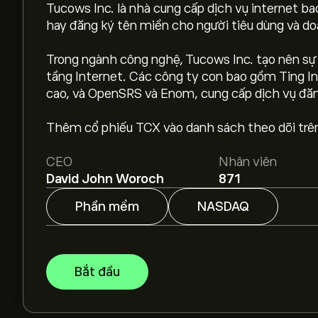
Tucows Inc. là nhà cung cấp dịch vụ internet 
hay đăng ký tên miền cho người tiêu dùng và d
Trong ngành công nghệ, Tucows Inc. tạo nên sự
Giá TCX hôm nay là 14.07‎$‎.
tầng Internet. Các công ty con bao gồm Ting In
cao, và OpenSRS và Enom, cung cấp dịch vụ đăn
Giá mục tiêu trung bình của Tucows Inc là 14.07‎
Thêm cổ phiếu TCX vào danh sách theo dõi trên
tiết của chuyên gia và giá mục tiêu.
CEO
Nhân viên
Các chuyên gia dự báo giá Tucows Inc dựa trên x
David John Woroch
871
kiến tăng trưởng. Hãy kiểm tra dự báo mới nhất 
Phần mềm
NASDAQ
Vốn hóa thị trường của Tucows Inc là 156.87M‎$‎
Bắt đầu