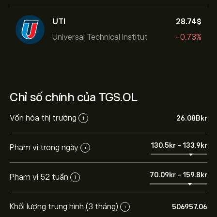
UTI
28.74‎$‎
Universal Technical Institut
-0.73%
Chỉ số chính của TGS.OL
Vốn hóa thị trường
26.08B‎kr‎
i
130.5‎kr‎
-
133.9‎kr‎
Phạm vi trong ngày
i
70.09‎kr‎
-
159.8‎kr‎
Phạm vi 52 tuần
i
Khối lượng trung hình (3 tháng)
506957.06
i