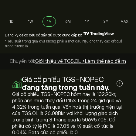
1D
1W
1M
6M
1Y
3Y
MAX
Đăng ký
để có biểu đồ đầy đủ được cung cấp bởi
*Hiệu suất trong quá khứ không phải là một dấu hiệu cho thấy các kết quả
trong tương lai
Chuyển tới:
Giới thiệu về TGS.OL >
Làm thế nào để mua? 
Giá cổ phiếu TGS-NOPEC
i
đang tăng trong tuần này.
Giá cổ phiếu TGS-NOPEC hôm nay là 132.90‎kr‎,
phản ánh mức thay đổi ‎0.15‎% trong 24 giờ qua và
‎4.32‎% trong tuần qua. Vốn hoá thị trường hiện tại
của TGS.OL là 26.08B‎kr‎ với khối lượng giao dịch
trung bình trong 3 tháng qua là 506957.06. Cổ
phiếu có tỷ lệ P/E là 27.05 và tỷ suất cổ tức là
0.04%. Beta của cổ phiếu là 0