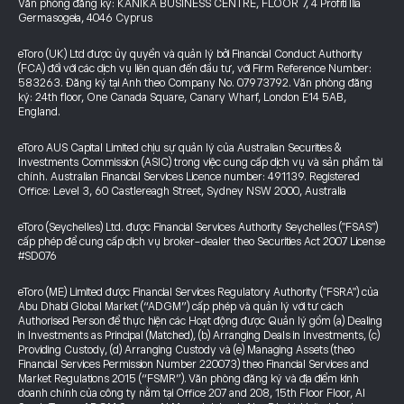
Văn phòng đăng ký: KANIKA BUSINESS CENTRE, FLOOR 7, 4 Profiti Ilia
Germasogeia, 4046 Cyprus
eToro (UK) Ltd được ủy quyền và quản lý bởi Financial Conduct Authority
(FCA) đối với các dịch vụ liên quan đến đầu tư, với Firm Reference Number:
583263. Đăng ký tại Anh theo Company No. 07973792. Văn phòng đăng
ký: 24th floor, One Canada Square, Canary Wharf, London E14 5AB,
England.
eToro AUS Capital Limited chịu sự quản lý của Australian Securities &
Investments Commission (ASIC) trong việc cung cấp dịch vụ và sản phẩm tài
chính. Australian Financial Services Licence number: 491139. Registered
Office: Level 3, 60 Castlereagh Street, Sydney NSW 2000, Australia
eToro (Seychelles) Ltd. được Financial Services Authority Seychelles ("FSAS")
cấp phép để cung cấp dịch vụ broker-dealer theo Securities Act 2007 License
#SD076
eToro (ME) Limited được Financial Services Regulatory Authority ("FSRA") của
Abu Dhabi Global Market (“ADGM”) cấp phép và quản lý với tư cách
Authorised Person để thực hiện các Hoạt động được Quản lý gồm (a) Dealing
in Investments as Principal (Matched), (b) Arranging Deals in Investments, (c)
Providing Custody, (d) Arranging Custody và (e) Managing Assets (theo
Financial Services Permission Number 220073) theo Financial Services and
Market Regulations 2015 (“FSMR”). Văn phòng đăng ký và địa điểm kinh
doanh chính của công ty nằm tại Office 207 and 208, 15th Floor Floor, Al