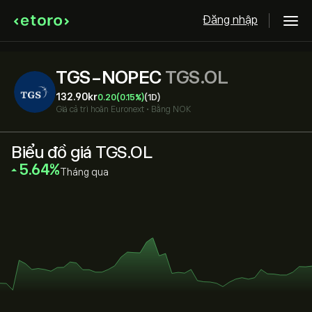
Đăng nhập
TGS-NOPEC
TGS.OL
132.90‎kr‎
0.20
(0.15%)
(1D)
Giá cả trì hoãn
Euronext
•
Bằng NOK
Biểu đồ giá TGS.OL
‎5.64‎
Tháng qua