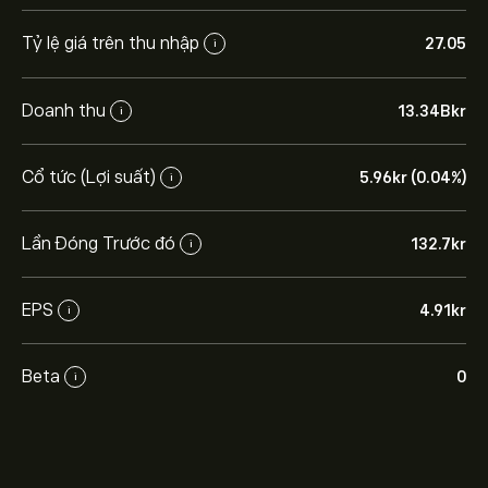
Tỷ lệ giá trên thu nhập
27.05
i
Doanh thu
13.34B‎kr‎
i
Cổ tức (Lợi suất)
5.96‎kr‎ (0.04%)
i
Lần Đóng Trước đó
132.7‎kr‎
i
EPS
4.91‎kr‎
i
Beta
0
i