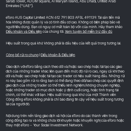
Sarab Tower, ADGM Square, Al Maryah Island, Abu Dhabi, United Arab
Emirates (“UAE”).
eToro AUS Capital Limited ACN 612 791 803 AFSL 491139. Tài sản tiền mã
hóa không được quản lý và có tính đầu cơ cao. Không có biện pháp bảo vệ
người tiêu dùng. Bạn có nguy cơ mất toàn bộ vốn của mình. Hãy tham khảo
Điều khoản và Điều kiện
của chúng tôi.
Xem tuyên bố miễn trừ đầy đủ
Hiệu suất trong quá khứ không phải là dấu hiệu của kết quả trong tương lai.
Công bố rủi ro chung
|
Điều khoản & Điều kiện
Giao dịch với eToro bằng cách theo dõi và/hoặc sao chép hoặc tái tạo các giao
dịch của những trader khác liên quan đến mức độ rủi ro cao, ngay cả khi theo
dõi và/hoặc sao chép hoặc tái tạo các trader có hiệu suất hàng đầu. Những rủi
ro này bao gồm rủi ro rằng bạn có thể đang theo dõi/sao chép các quyết định
giao dịch của những trader có thể thiếu kinh nghiệm/không chuyên nghiệp,
hoặc những trader có mục đích hoặc ý định cuối cùng, hoặc tình trạng tài
chính, có thể khác với bạn. Hiệu suất trong quá khứ của một Thành viên
Cộng đồng eToro không phải là chỉ báo đáng tin cậy về hiệu suất trong tương
lai của người đó.
Nội dung trên nền tảng giao dịch xã hội của eToro do các thành viên trong
cộng đồng tạo ra và không chứa lời khuyên hoặc khuyến nghị của eToro hoặc
thay mặt eToro - Your Social Investment Network.