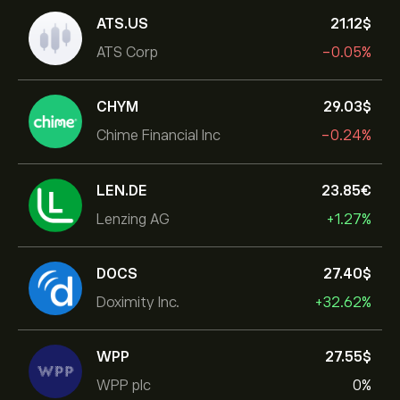
ATS.US
21.12‎$‎
ATS Corp
-0.05%
CHYM
29.03‎$‎
Chime Financial Inc
-0.24%
LEN.DE
23.85‎€‎
Lenzing AG
+1.27%
DOCS
27.40‎$‎
Doximity Inc.
+32.62%
WPP
27.55‎$‎
WPP plc
0%