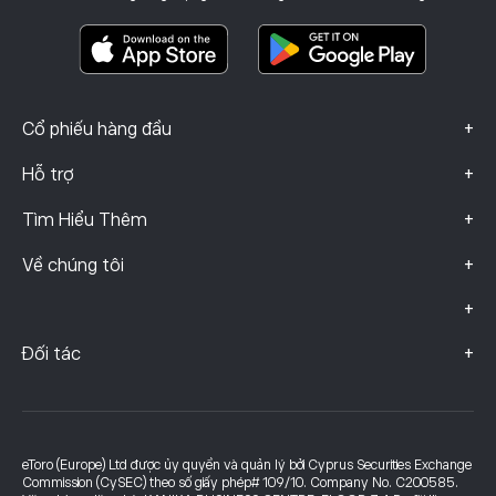
Tài Liệu Thông Tin Quan Trọng
Smart Portfolios
Dữ liệu khiếu nại (Khách hàng FCA)
+
Cổ phiếu hàng đầu
+
Hỗ trợ
+
Tìm Hiểu Thêm
+
Về chúng tôi
+
+
Đối tác
eToro (Europe) Ltd được ủy quyền và quản lý bởi Cyprus Securities Exchange
Commission (CySEC) theo số giấy phép# 109/10. Company No. C200585.