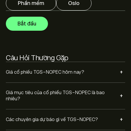
hướng thị trường, báo cáo tài chính và dự kiến tăng
Phần mềm
Oslo
trưởng. Hãy kiểm tra dự báo mới nhất về giá tương lai.
Vốn hóa thị trường của TGS-NOPEC là 26.08B‎kr‎
Bắt đầu
Câu Hỏi Thường Gặp
+
Giá cổ phiếu TGS-NOPEC hôm nay?
Giá mục tiêu của cổ phiểu TGS-NOPEC là bao
+
nhiêu?
+
Các chuyên gia dự báo gì về TGS-NOPEC?