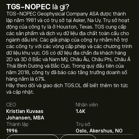
TGS-NOPEC
là gì?
TGS-NOPEC Geophysical Company ASA được thành
lập năm 1981 và có trụ sở tại Asker, Na Uy. Trụ sở hoạt
động của công ty là ở Houston, Texas. TGS cung cấp
các sản phẩm và dịch vụ dữ liệu địa chất toàn cầu cho
ngành dầu khí. Các giải pháp của công ty nhằm hỗ trợ
các công ty với các vòng cấp phép và các chương trình
dữ liệu khu vực. GS có dữ liệu địa chấn đa khách hàng
2D và 3D ở Bắc và Nam Mỹ, Châu Âu, Châu Phi, Châu Á
Thái Bình Dương và Bắc Cực. Trong quý đầu tiên của
năm 2018, công ty đã báo cáo tăng trưởng doanh số
hàng năm là 67%.
Giá TGS.OL hôm nay là 132.90‎kr‎.
Hãy theo dõi và giao dịch TGS.OL để biết thêm tin tức
và cập nhật.
CEO
Nhân viên
Giá mục tiêu trung bình của TGS-NOPEC là 132.90‎kr‎.
Kristian Kuvaas
1.6K
Tạo tài khoản
eToro để biết dự báo chi tiết của chuyên
Johansen, MBA
gia và giá mục tiêu.
Thành lập
Trụ sở
1996
Oslo, Akershus, NO
Các chuyên gia dự báo giá TGS-NOPEC dựa trên xu