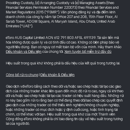
Providing Custody, (d) Arranging Custody và (e) Managing Assets (theo
Financial Services Permission Number 220073) theo Financial Services and
Market Regulations 2015 (“FSMR”). Văn phòng đăng ký và địa điểm kinh
doanh chính của công ty nằm tại Office 207 and 208, 15th Floor Floor, Al
Sarab Tower, ADGM Square, Al Maryah Island, Abu Dhabi, United Arab
Emirates (“UAE”).
eToro AUS Capital Limited ACN 612 791 803 AFSL 491139. Tài sản tiền mã
hóa không được quản lý và có tính đầu cơ cao. Không có biện pháp bảo vệ
người tiêu dùng. Bạn có nguy cơ mất toàn bộ vốn của mình. Hãy tham khảo
Điều khoản và Điều kiện
của chúng tôi.
Xem tuyên bố miễn trừ đầy đủ
Hiệu suất trong quá khứ không phải là dấu hiệu của kết quả trong tương lai.
Công bố rủi ro chung
|
Điều khoản & Điều kiện
Giao dịch với eToro bằng cách theo dõi và/hoặc sao chép hoặc tái tạo các giao
dịch của những trader khác liên quan đến mức độ rủi ro cao, ngay cả khi theo
dõi và/hoặc sao chép hoặc tái tạo các trader có hiệu suất hàng đầu. Những rủi
ro này bao gồm rủi ro rằng bạn có thể đang theo dõi/sao chép các quyết định
giao dịch của những trader có thể thiếu kinh nghiệm/không chuyên nghiệp,
hoặc những trader có mục đích hoặc ý định cuối cùng, hoặc tình trạng tài
chính, có thể khác với bạn. Hiệu suất trong quá khứ của một Thành viên
Cộng đồng eToro không phải là chỉ báo đáng tin cậy về hiệu suất trong tương
lai của người đó.