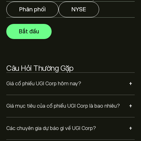
thị trường, báo cáo tài chính và dự kiến tăng trưởng.
Hãy kiểm tra dự báo mới nhất về giá tương lai.
Phân phối
NYSE
Vốn hóa thị trường của UGI Corp là 7.33B‎$‎
Bắt đầu
Dựa trên khuyến nghị từ 1 nhà phân tích đối với UGI
trong 3 tháng qua, sự đồng thuận chung là Cổ phiếu
khả quan.
Câu Hỏi Thường Gặp
+
Giá cổ phiếu UGI Corp hôm nay?
+
Giá mục tiêu của cổ phiểu UGI Corp là bao nhiêu?
+
Các chuyên gia dự báo gì về UGI Corp?