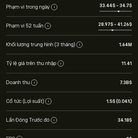
33.44‎$‎
-
34.7‎$‎
Phạm vi trong ngày
i
28.97‎$‎
-
41.26‎$‎
Phạm vi 52 tuần
i
Khối lượng trung hình (3 tháng)
1.64M
i
Tỷ lệ giá trên thu nhập
11.41
i
Doanh thu
7.3B‎$‎
i
Cổ tức (Lợi suất)
1.5‎$‎ (0.04%)
i
Lần Đóng Trước đó
34.18‎$‎
i