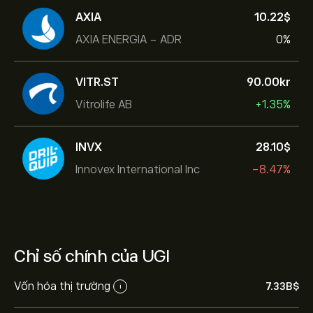
AXIA
10.22‎$‎
AXIA ENERGIA - ADR
0%
VITR.ST
90.00‎kr‎
Vitrolife AB
+1.35%
INVX
28.10‎$‎
Innovex International Inc
-8.47%
Chỉ số chính của UGI
Vốn hóa thị trường
7.33B‎$‎
i