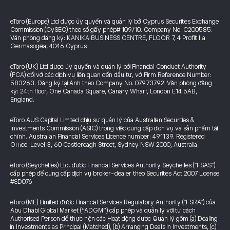
eToro (Europe) Ltd được ủy quyền và quản lý bởi Cyprus Securities Exchange
Commission (CySEC) theo số giấy phép# 109/10. Company No. C200585.
Văn phòng đăng ký: KANIKA BUSINESS CENTRE, FLOOR 7, 4 Profiti Ilia
Germasogeia, 4046 Cyprus
eToro (UK) Ltd được ủy quyền và quản lý bởi Financial Conduct Authority
(FCA) đối với các dịch vụ liên quan đến đầu tư, với Firm Reference Number:
583263. Đăng ký tại Anh theo Company No. 07973792. Văn phòng đăng
ký: 24th floor, One Canada Square, Canary Wharf, London E14 5AB,
England.
eToro AUS Capital Limited chịu sự quản lý của Australian Securities &
Investments Commission (ASIC) trong việc cung cấp dịch vụ và sản phẩm tài
chính. Australian Financial Services Licence number: 491139. Registered
Office: Level 3, 60 Castlereagh Street, Sydney NSW 2000, Australia
eToro (Seychelles) Ltd. được Financial Services Authority Seychelles ("FSAS")
cấp phép để cung cấp dịch vụ broker-dealer theo Securities Act 2007 License
#SD076
eToro (ME) Limited được Financial Services Regulatory Authority ("FSRA") của
Abu Dhabi Global Market (“ADGM”) cấp phép và quản lý với tư cách
Authorised Person để thực hiện các Hoạt động được Quản lý gồm (a) Dealing
in Investments as Principal (Matched), (b) Arranging Deals in Investments, (c)