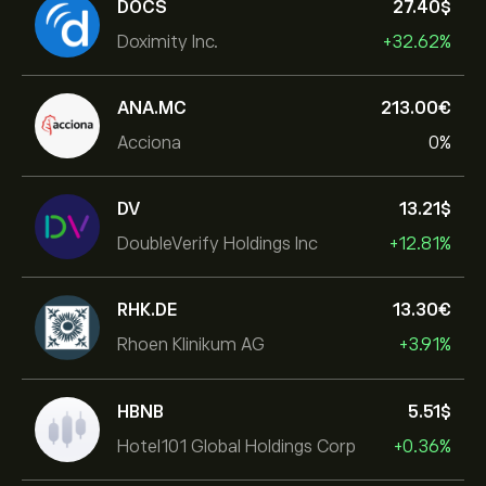
DOCS
27.40‎$‎
Doximity Inc.
+32.62%
ANA.MC
213.00‎€‎
Acciona
0%
DV
13.21‎$‎
DoubleVerify Holdings Inc
+12.81%
RHK.DE
13.30‎€‎
Rhoen Klinikum AG
+3.91%
HBNB
5.51‎$‎
Hotel101 Global Holdings Corp
+0.36%