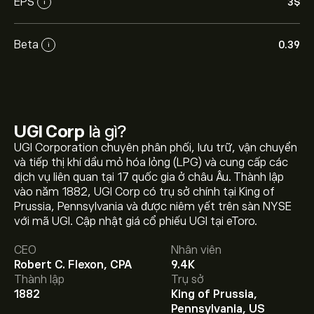
EPS
3‎$‎
i
Beta
0.39
i
UGI Corp
là gì?
UGI Corporation chuyên phân phối, lưu trữ, vận chuyển
và tiếp thị khí dầu mỏ hóa lỏng (LPG) và cung cấp các
dịch vụ liên quan tại 17 quốc gia ở châu Âu. Thành lập
vào năm 1882, UGI Corp có trụ sở chính tại King of
Giá UGI hôm nay là 34.18‎$‎.
Prussia, Pennsylvania và được niêm yết trên sàn NYSE
với mã UGI. Cập nhật giá cổ phiếu UGI tại eToro.
CEO
Nhân viên
Giá mục tiêu trung bình của UGI Corp là 34.18‎$‎.
Tạo tài
Robert C. Flexon, CPA
9.4K
khoản
eToro để biết dự báo chi tiết của chuyên gia và
Thành lập
Trụ sở
giá mục tiêu.
1882
King of Prussia,
Các chuyên gia dự báo giá UGI Corp dựa trên xu hướng
Pennsylvania, US