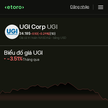
Đăng nhập
UGI Corp
UGI
34.18‎$‎
-0.10
(-0.29%)
(1D)
Giá cả trì hoãn
NASDAQ
•
bằng USD
Biểu đồ giá UGI
‎-3.51‎
Tháng qua