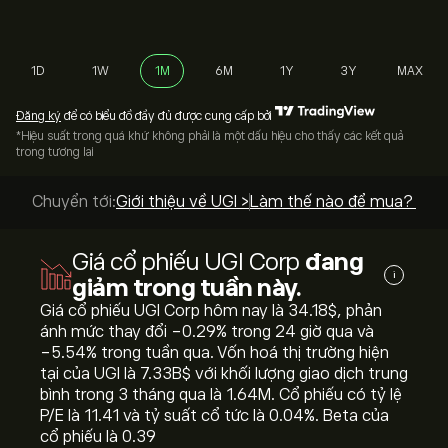
1D
1W
1M
6M
1Y
3Y
MAX
Đăng ký
để có biểu đồ đầy đủ được cung cấp bởi
*Hiệu suất trong quá khứ không phải là một dấu hiệu cho thấy các kết quả
trong tương lai
Chuyển tới:
Giới thiệu về UGI >
Làm thế nào để mua? >
Giá cổ phiếu UGI Corp
đang
i
giảm trong tuần này.
Giá cổ phiếu UGI Corp hôm nay là 34.18‎$‎, phản
ánh mức thay đổi ‎-0.29‎% trong 24 giờ qua và
‎-5.54‎% trong tuần qua. Vốn hoá thị trường hiện
tại của UGI là 7.33B‎$‎ với khối lượng giao dịch trung
bình trong 3 tháng qua là 1.64M. Cổ phiếu có tỷ lệ
P/E là 11.41 và tỷ suất cổ tức là 0.04%. Beta của
cổ phiếu là 0.39