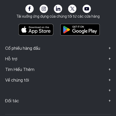
Khả năng tiếp cận
Công bố rủi ro
eToro Club
Dấu ấn
Điều khoản & Điều kiện
Bảo hiểm đầu tư
Tải xuống ứng dụng của chúng tôi từ các cửa hàng
Tài Liệu Thông Tin Quan Trọng
Smart Portfolios
Dữ liệu khiếu nại (Khách hàng FCA)
+
Cổ phiếu hàng đầu
+
Hỗ trợ
+
Tìm Hiểu Thêm
+
Về chúng tôi
+
+
Đối tác