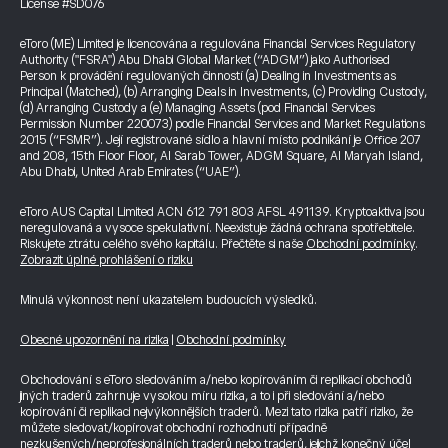
License #SD076
eToro (ME) Limited je licencována a regulována Financial Services Regulatory
Authority ("FSRA") Abu Dhabi Global Market (“ADGM”) jako Authorised
Person k provádění regulovaných činností (a) Dealing in Investments as
Principal (Matched), (b) Arranging Deals in Investments, (c) Providing Custody,
(d) Arranging Custody a (e) Managing Assets (pod Financial Services
Permission Number 220073) podle Financial Services and Market Regulations
2015 (“FSMR”). Její registrované sídlo a hlavní místo podnikání je Office 207
and 208, 15th Floor Floor, Al Sarab Tower, ADGM Square, Al Maryah Island,
Abu Dhabi, United Arab Emirates (“UAE”).
eToro AUS Capital Limited ACN 612 791 803 AFSL 491139. Kryptoaktiva jsou
neregulovaná a vysoce spekulativní. Neexistuje žádná ochrana spotřebitele.
Riskujete ztrátu celého svého kapitálu. Přečtěte si naše
Obchodní podmínky
.
Zobrazit úplné prohlášení o riziku
Minulá výkonnost není ukazatelem budoucích výsledků.
Obecné upozornění na rizika
|
Obchodní podmínky
Obchodování s eToro sledováním a/nebo kopírováním či replikací obchodů
jiných traderů zahrnuje vysokou míru rizika, a to i při sledování a/nebo
kopírování či replikaci nejvýkonnějších traderů. Mezi tato rizika patří riziko, že
můžete sledovat/kopírovat obchodní rozhodnutí případně
nezkušených/neprofesionálních traderů nebo traderů, jejichž konečný účel