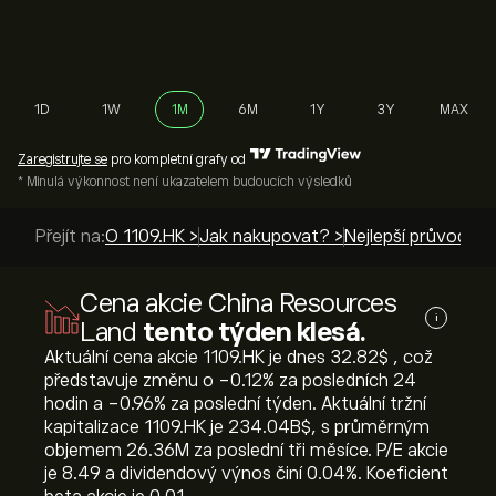
1D
1W
1M
6M
1Y
3Y
MAX
Zaregistrujte se
pro kompletní grafy od
* Minulá výkonnost není ukazatelem budoucích výsledků
Přejít na:
O 1109.HK >
Jak nakupovat? >
Nejlepší průvodci >
Cena akcie China Resources
i
Land
tento týden klesá.
Aktuální cena akcie 1109.HK je dnes 32.82‎$‎ , což
představuje změnu o ‎-0.12‎% za posledních 24
hodin a ‎-0.96‎% za poslední týden. Aktuální tržní
kapitalizace 1109.HK je 234.04B‎$‎, s průměrným
objemem 26.36M za poslední tři měsíce. P/E akcie
je 8.49 a dividendový výnos činí 0.04%. Koeficient