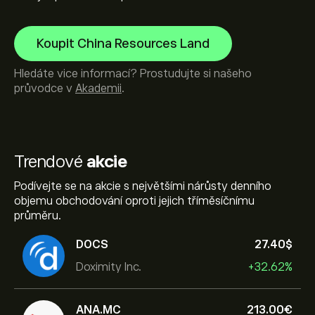
Koupit China Resources Land
Hledáte vice informací? Prostudujte si našeho
průvodce v
Akademii
.
Trendové
akcie
Podívejte se na akcie s největšími nárůsty denního
objemu obchodování oproti jejich tříměsíčnímu
průměru.
DOCS
27.40‎$‎
Doximity Inc.
+32.62%
ANA.MC
213.00‎€‎