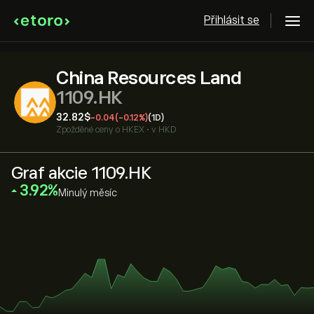
Přihlásit se
China Resources Land
1109.HK
32.82‎$‎
-0.04
(-0.12%)
(1D)
Zpožděné ceny o
HKEX
•
v HKD
Graf akcie 1109.HK
‎3.92‎
Minulý měsíc