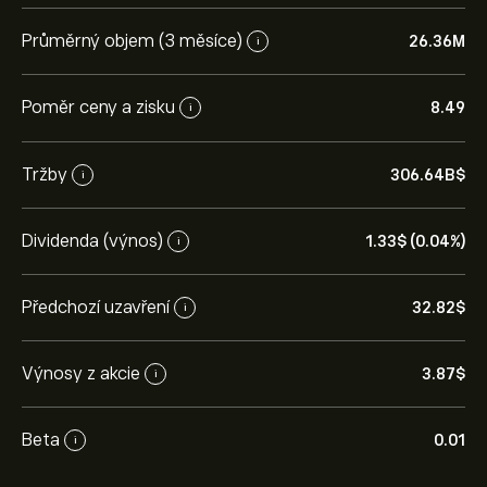
Průměrný objem (3 měsíce)
26.36M
i
Poměr ceny a zisku
8.49
i
Tržby
306.64B‎$‎
i
Dividenda (výnos)
1.33‎$‎ (0.04%)
i
Předchozí uzavření
32.82‎$‎
i
Výnosy z akcie
3.87‎$‎
i
Beta
0.01
i