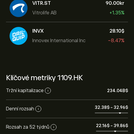
VITR.ST
90.00‎kr‎
Vitrolife AB
+1.35%
INVX
28.10‎$‎
Innovex International Inc
-8.47%
Klíčové metriky 1109.HK
Tržní kapitalizace
234.04B‎$‎
i
32.38‎$‎
-
32.96‎$‎
Denní rozsah
i
22.16‎$‎
-
39.86‎$‎
Rozsah za 52 týdnů
i