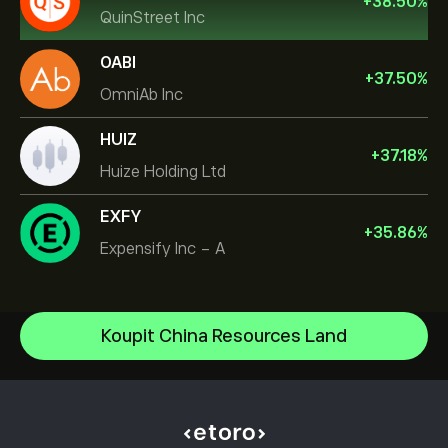
+
38.50
%
QuinStreet Inc
OABI
+
37.50
%
OmniAb Inc
HUIZ
+
37.18
%
Huize Holding Ltd
EXFY
+
35.86
%
Expensify Inc - A
NVIDIA Corporation
Koupit China Resources Land
Amazon.com Inc
Centrum nápovědy
Microsoft
Jak vkládat
Jak CopyTrading funguje
Apple
Jak provést výběr
Odpovědné obchodování
Meta Platforms Inc