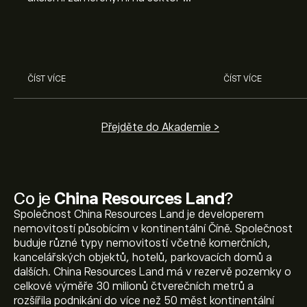
Prozkoumejte potenciál firem
poznatky mohou
Nvidia, Broadcom, ASML, Micron
investičních roz
a dalších v odborné analýze
eToro.
ČÍST VÍCE
ČÍST VÍCE
Přejděte do Akademie >
Co je
China Resources Land
?
Společnost China Resources Land je developerem
nemovitostí působícím v kontinentální Číně. Společnost
buduje různé typy nemovitostí včetně komerčních,
kancelářských objektů, hotelů, parkovacích domů a
dalších. China Resources Land má v rezervě pozemky o
celkové výměře 30 milionů čtverečních metrů a
rozšířila podnikání do více než 50 měst kontinentální