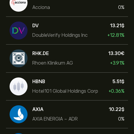
Acciona
0%
DV
13.21‎$‎
DoubleVerify Holdings Inc
+12.81%
RHK.DE
13.30‎€‎
Rhoen Klinikum AG
+3.91%
HBNB
5.51‎$‎
Hotel101 Global Holdings Corp
+0.36%
AXIA
10.22‎$‎
AXIA ENERGIA - ADR
0%