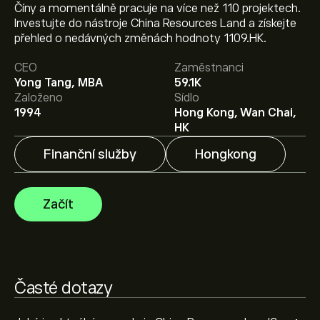
Číny a momentálně pracuje na více než 110 projektech.
Aktuální cena akcie 1109.HK je 32.82‎$‎.
Investujte do nástroje China Resources Land a získejte
přehled o nedávných změnách hodnoty 1109.HK.
CEO
Zaměstnanci
Průměrný cenový cíl pro akcie China Resources Land je
Yong Tang, MBA
59.1K
32.82‎$‎.
Zaregistrujte se
na eToro a získejte detailní
Založeno
Sídlo
prognózy analytiků i cenové cíle.
1994
Hong Kong, Wan Chai,
HK
Analytici nabízí prognózy pro akcie China Resources
Land na základě tržních trendů, finančních zpráv a
Finanční služby
Hongkong
očekávaného růstu. Podívejte se na prognózu
budoucího vývoje cen.
Tržní kapitalizace China Resources Land je 234.04B‎$‎
Začít
Časté dotazy