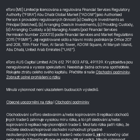
eToro (ME) Limited je licencována a regulována Financial Services Regulatory
Authority ("FSRA") Abu Dhabi Global Market (“ADGM”) jako Authorised
Person k provádění regulovaných činností (a) Dealing in Investments as
Principal (Matched), (b) Arranging Deals in Investments, (c) Providing Custody,
(d) Arranging Custody a (e) Managing Assets (pod Financial Services
Permission Number 220073) podle Financial Services and Market Regulations
2015 (“FSMR”). Její registrované sídlo a hlavní místo podnikání je Office 207
and 208, 15th Floor Floor, Al Sarab Tower, ADGM Square, Al Maryah Island,
Abu Dhabi, United Arab Emirates (“UAE”).
eToro AUS Capital Limited ACN 612 791 803 AFSL 491139. Kryptoaktiva jsou
neregulovaná a vysoce spekulativní. Neexistuje žádná ochrana spotřebitele.
Riskujete ztrátu celého svého kapitálu. Přečtěte si naše
Obchodní podmínky
.
Zobrazit úplné prohlášení o riziku
Minulá výkonnost není ukazatelem budoucích výsledků.
Obecné upozornění na rizika
|
Obchodní podmínky
Obchodování s eToro sledováním a/nebo kopírováním či replikací obchodů
jiných traderů zahrnuje vysokou míru rizika, a to i při sledování a/nebo
kopírování či replikaci nejvýkonnějších traderů. Mezi tato rizika patří riziko, že
můžete sledovat/kopírovat obchodní rozhodnutí případně
nezkušených/neprofesionálních traderů nebo traderů, jejichž konečný účel
nebo záměr či finanční situace se mohou lišit od vašich. Minulá výkonnost