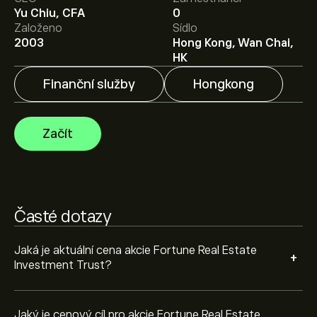
Yu Chiu, CFA
0
Průměrný cenový cíl pro akcie Fortune Real Estate
Založeno
Sídlo
Investment Trust je 4.7000‎$‎.
Zaregistrujte se
na eToro
2003
Hong Kong, Wan Chai,
a získejte detailní prognózy analytiků i cenové cíle.
HK
Finanční služby
Hongkong
Analytici nabízí prognózy pro akcie Fortune Real Estate
Investment Trust na základě tržních trendů, finančních
zpráv a očekávaného růstu. Podívejte se na prognózu
Začít
budoucího vývoje cen.
Tržní kapitalizace Fortune Real Estate Investment Trust
je 9.72B‎$‎
Časté dotazy
Jaká je aktuální cena akcie Fortune Real Estate
+
Investment Trust?
Jaký je cenový cíl pro akcie Fortune Real Estate