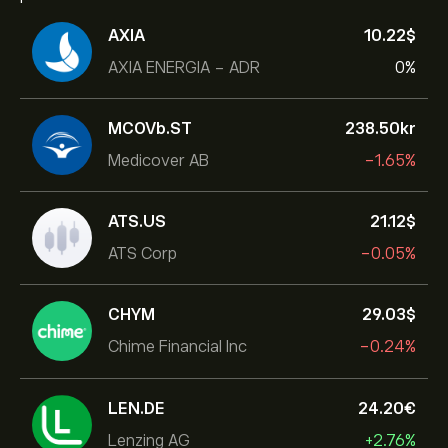
AXIA
10.22‎$‎
AXIA ENERGIA - ADR
0%
MCOVb.ST
238.50‎kr‎
Medicover AB
-1.65%
ATS.US
21.12‎$‎
ATS Corp
-0.05%
CHYM
29.03‎$‎
Chime Financial Inc
-0.24%
LEN.DE
24.20‎€‎
Lenzing AG
+2.76%