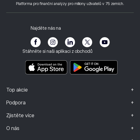
Co je páka a marže
Micron Technology, Inc.
Platforma pro finanční analýzy pro miliony uživatelů v 75 zemích.
Hodnocení eToro
Jak ověřit účet?
Zásady používání souborů cookie
Vysvětlení nákupu a prodeje
Kariéra
Zákaznický servis
Zásady ochrany osobních údajů
Daňový výkaz
Pozvěte kamaráda
Naše kanceláře
Chyba zabezpečení klienta
Regulace
Najděte nás na
Akademie eToro
Affiliate program
Přístupnost
Upozornění na rizika
Klub eToro
Otisk
Smluvní podmínky
Investiční pojištění
Stáhněte si naši aplikaci z obchodů
Dokumenty s klíčovými informacemi
Smart Portfolios
Údaje o stížnostech (klienti FCA)
+
Top akcie
+
Podpora
+
Zjistěte více
+
O nás