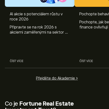
AI akcie s potenciálem růstu v
Pochopte behavi
roce 2026
Pochopte, jak be
Připravte se na rok 2026 s
finance ovlivňují
akciemi zaměřenými na sektor AI.
objevte způsoby
Prozkoumejte potenciál firem
poznatky mohou
Nvidia, Broadcom, ASML, Micron
investičních roz
a dalších v odborné analýze
eToro.
ČÍST VÍCE
ČÍST VÍCE
Přejděte do Akademie >
Co je
Fortune Real Estate