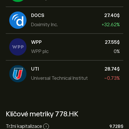
DOCS
27.40‎$‎
Doximity Inc.
+32.62%
WPP
27.55‎$‎
WPP plc
0%
UTI
28.74‎$‎
Universal Technical Institut
-0.73%
Klíčové metriky 778.HK
Tržní kapitalizace
9.72B‎$‎
i