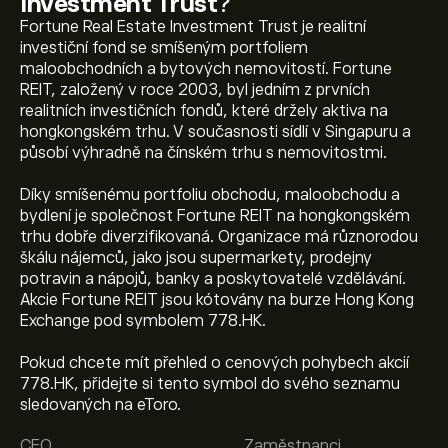
Investment Trust
?
Fortune Real Estate Investment Trust je realitní
investiční fond se smíšeným portfoliem
maloobchodních a bytových nemovitostí. Fortune
REIT, založený v roce 2003, byl jedním z prvních
realitních investičních fondů, které držely aktiva na
hongkongském trhu. V současnosti sídlí v Singapuru a
působí výhradně na čínském trhu s nemovitostmi.
Díky smíšenému portfoliu obchodu, maloobchodu a
bydlení je společnost Fortune REIT na hongkongském
trhu dobře diverzifikovaná. Organizace má různorodou
škálu nájemců, jako jsou supermarkety, prodejny
potravin a nápojů, banky a poskytovatelé vzdělávání.
Akcie Fortune REIT jsou kótovány na burze Hong Kong
Exchange pod symbolem 778.HK.
Pokud chcete mít přehled o cenových pohybech akcií
778.HK, přidejte si tento symbol do svého seznamu
Aktuální cena akcie 778.HK je 4.7000‎$‎.
sledovaných na eToro.
CEO
Zaměstnanci