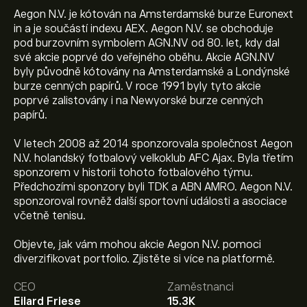
Aegon N.V. je kótován na Amsterdamské burze Euronext
in a je součástí indexu AEX. Aegon N.V. se obchoduje
pod burzovním symbolem AGN.NV od 80. let, kdy dal
své akcie poprvé do veřejného oběhu. Akcie AGN.NV
byly původně kótovány na Amsterdamské a Londýnské
burze cenných papírů. V roce 1991 byly tyto akcie
poprvé zalistovány i na Newyorské burze cenných
papírů.
V letech 2008 až 2014 sponzorovala společnost Aegon
N.V. holandský fotbalový velkoklub AFC Ajax. Byla třetím
sponzorem v historii tohoto fotbalového týmu.
Předchozími sponzory byli TDK a ABN AMRO. Aegon N.V.
sponzoroval rovněž další sportovní události a asociace
včetně tenisu.
Aktuální cena akcie AGN.NV je 8.260‎€‎.
Objevte, jak vám mohou akcie Aegon N.V. pomoci
diverzifikovat portfolio. Zjistěte si více na platformě.
CEO
Zaměstnanci
Průměrný cenový cíl pro akcie Aegon Ltd je 8.260‎€‎.
Eilard Friese
15.3K
Zaregistrujte se
na eToro a získejte detailní prognózy