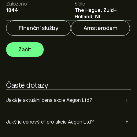
Založeno
Sídlo
analytiků i cenové cíle.
1844
The Hague, Zuid-
Analytici nabízí prognózy pro akcie Aegon Ltd na
Holland, NL
základě tržních trendů, finančních zpráv a očekávaného
růstu. Podívejte se na prognózu budoucího vývoje cen.
Finanční služby
Amsterodam
Tržní kapitalizace Aegon Ltd je 12.49B‎€‎
Začít
Časté dotazy
+
Jaká je aktuální cena akcie Aegon Ltd?
+
Jaký je cenový cíl pro akcie Aegon Ltd?