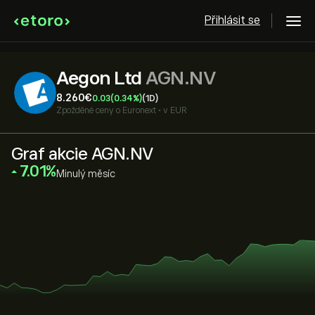
Přihlásit se
Aegon Ltd
AGN.NV
8.260‎€‎
0.03
(0.34%)
(1D)
Zpožděné ceny o
Euronext
•
v EUR
Graf akcie AGN.NV
‎7.01‎
Minulý měsíc