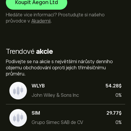
Koupit Aegon Ltd
Hledáte vice informací? Prostudujte si našeho
průvodce v
Akademii
.
Trendové
akcie
Podívejte se na akcie s největšími nárůsty denního
objemu obchodování oproti jejich tříměsíčnímu
průměru.
WLYB
54.28‎$‎
John Wiley & Sons Inc
0%
SIM
29.77‎$‎
Grupo Simec SAB de CV
0%