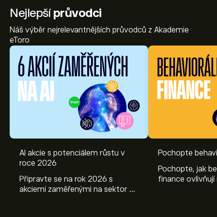
Nejlepší
průvodci
Náš výběr nejrelevantnějších průvodců z Akademie
eToro
AI akcie s potenciálem růstu v
Pochopte behavi
roce 2026
Pochopte, jak be
Připravte se na rok 2026 s
finance ovlivňují
akciemi zaměřenými na sektor AI.
objevte způsoby
Prozkoumejte potenciál firem
poznatky mohou
Nvidia, Broadcom, ASML, Micron
investičních roz