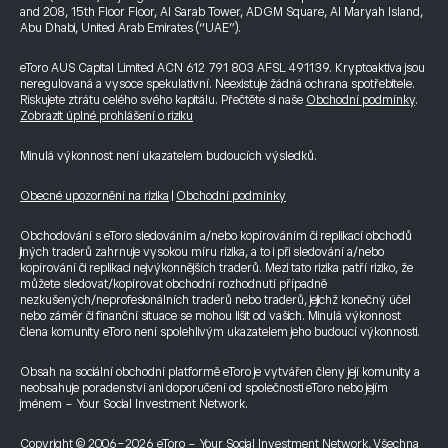
and 208, 15th Floor Floor, Al Sarab Tower, ADGM Square, Al Maryah Island,
Abu Dhabi, United Arab Emirates (“UAE”).
eToro AUS Capital Limited ACN 612 791 803 AFSL 491139. Kryptoaktiva jsou
neregulovaná a vysoce spekulativní. Neexistuje žádná ochrana spotřebitele.
Riskujete ztrátu celého svého kapitálu. Přečtěte si naše
Obchodní podmínky
.
Zobrazit úplné prohlášení o riziku
Minulá výkonnost není ukazatelem budoucích výsledků.
Obecné upozornění na rizika
|
Obchodní podmínky
Obchodování s eToro sledováním a/nebo kopírováním či replikací obchodů
jiných traderů zahrnuje vysokou míru rizika, a to i při sledování a/nebo
kopírování či replikaci nejvýkonnějších traderů. Mezi tato rizika patří riziko, že
můžete sledovat/kopírovat obchodní rozhodnutí případně
nezkušených/neprofesionálních traderů nebo traderů, jejichž konečný účel
nebo záměr či finanční situace se mohou lišit od vašich. Minulá výkonnost
člena komunity eToro není spolehlivým ukazatelem jeho budoucí výkonnosti.
Obsah na sociální obchodní platformě eToro je vytvářen členy její komunity a
neobsahuje poradenství ani doporučení od společnosti eToro nebo jejím
jménem - Your Social Investment Network.
Copyright © 2006-2026 eToro - Your Social Investment Network, Všechna