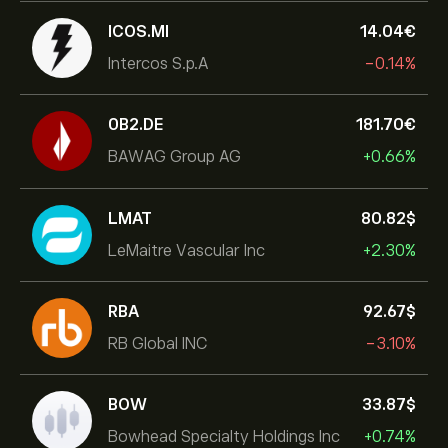
ICOS.MI
14.04‎€‎
Intercos S.p.A
-0.14%
0B2.DE
181.70‎€‎
BAWAG Group AG
+0.66%
LMAT
80.82‎$‎
LeMaitre Vascular Inc
+2.30%
RBA
92.67‎$‎
RB Global INC
-3.10%
BOW
33.87‎$‎
Bowhead Specialty Holdings Inc
+0.74%