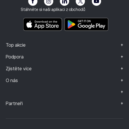
Otisk
Smluvní podmínky
Investiční pojištění
Stáhněte si naši aplikaci z obchodů
Dokumenty s klíčovými informacemi
Smart Portfolios
Údaje o stížnostech (klienti FCA)
+
Top akcie
+
Podpora
+
Zjistěte více
+
O nás
+
+
Partneři