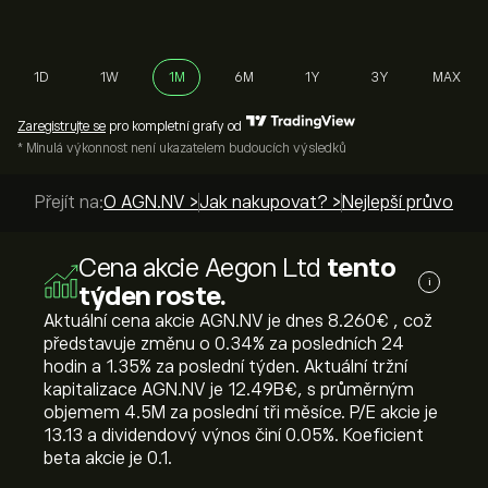
1D
1W
1M
6M
1Y
3Y
MAX
Zaregistrujte se
pro kompletní grafy od
* Minulá výkonnost není ukazatelem budoucích výsledků
Přejít na:
O AGN.NV >
Jak nakupovat? >
Nejlepší průvodci 
Cena akcie Aegon Ltd
tento
i
týden roste.
Aktuální cena akcie AGN.NV je dnes 8.260‎€‎ , což
představuje změnu o ‎0.34‎% za posledních 24
hodin a ‎1.35‎% za poslední týden. Aktuální tržní
kapitalizace AGN.NV je 12.49B‎€‎, s průměrným
objemem 4.5M za poslední tři měsíce. P/E akcie je
13.13 a dividendový výnos činí 0.05%. Koeficient
beta akcie je 0.1.