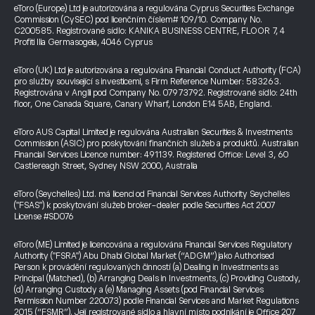
eToro (Europe) Ltd je autorizována a regulována Cyprus Securities Exchange
Commission (CySEC) pod licenčním číslem# 109/10. Company No.
C200585. Registrované sídlo: KANIKA BUSINESS CENTRE, FLOOR 7, 4
Profiti Ilia Germasogeia, 4046 Cyprus
eToro (UK) Ltd je autorizována a regulována Financial Conduct Authority (FCA)
pro služby související s investicemi, s Firm Reference Number: 583263.
Registrována v Anglii pod Company No. 07973792. Registrované sídlo: 24th
floor, One Canada Square, Canary Wharf, London E14 5AB, England.
eToro AUS Capital Limited je regulována Australian Securities & Investments
Commission (ASIC) pro poskytování finančních služeb a produktů. Australian
Financial Services Licence number: 491139. Registered Office: Level 3, 60
Castlereagh Street, Sydney NSW 2000, Australia
eToro (Seychelles) Ltd. má licenci od Financial Services Authority Seychelles
("FSAS") k poskytování služeb broker-dealer podle Securities Act 2007
License #SD076
eToro (ME) Limited je licencována a regulována Financial Services Regulatory
Authority ("FSRA") Abu Dhabi Global Market (“ADGM”) jako Authorised
Person k provádění regulovaných činností (a) Dealing in Investments as
Principal (Matched), (b) Arranging Deals in Investments, (c) Providing Custody,
(d) Arranging Custody a (e) Managing Assets (pod Financial Services
Permission Number 220073) podle Financial Services and Market Regulations
2015 (“FSMR”). Její registrované sídlo a hlavní místo podnikání je Office 207