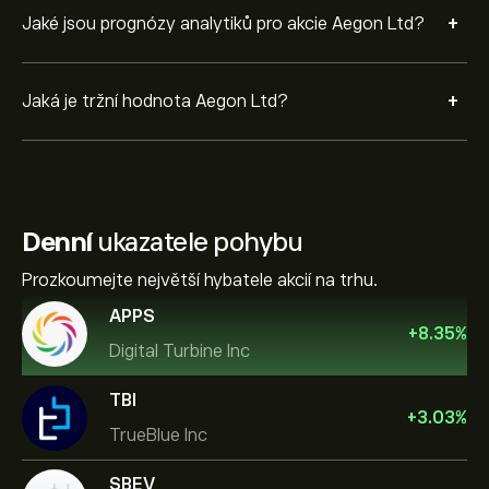
+
Jaké jsou prognózy analytiků pro akcie Aegon Ltd?
+
Jaká je tržní hodnota Aegon Ltd?
Denní
ukazatele pohybu
Prozkoumejte největší hybatele akcií na trhu.
APPS
+
8.35
%
Digital Turbine Inc
TBI
+
3.03
%
TrueBlue Inc
SBEV