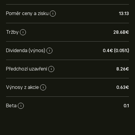
Poměr ceny a zisku
13.13
i
Tržby
28.6B‎€‎
i
Dividenda (výnos)
0.4‎€‎ (0.05%)
i
Předchozí uzavření
8.26‎€‎
i
Výnosy z akcie
0.63‎€‎
i
Beta
0.1
i