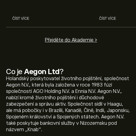
a dalších v odborné analýze
eToro.
ČÍST VÍCE
ČÍST VÍCE
Přejděte do Akademie >
Co je
Aegon Ltd
?
Holandský poskytovatel životního pojištění, společnost
Aegon N.V., která byla založena v roce 1983 fúzí
společností AGO Holding N.V. a Ennia N.V. Aegon N.V.,
nabízí kromě životního pojištění i důchodové
zabezpečení a správu aktiv. Společnost sídlí v Haagu,
ale má pobočky i v Brazílii, Kanadě, Číně, Indii, Japonsku,
Spojeném království a Spojených státech. Aegon N.V.
také poskytuje bankovní služby v Nizozemsku pod
názvem „Knab“.