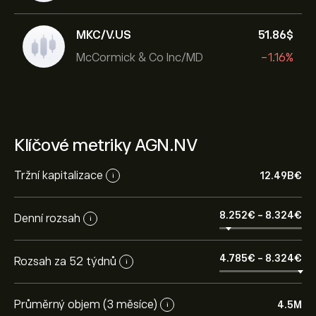
MKC/V.US
51.86‎$‎
McCormick & Co Inc/MD
-1.16%
Klíčové metriky AGN.NV
Tržní kapitalizace
12.49B‎€‎
i
8.252‎€‎
-
8.324‎€‎
Denní rozsah
i
4.785‎€‎
-
8.324‎€‎
Rozsah za 52 týdnů
i
Průměrný objem (3 měsíce)
4.5M
i