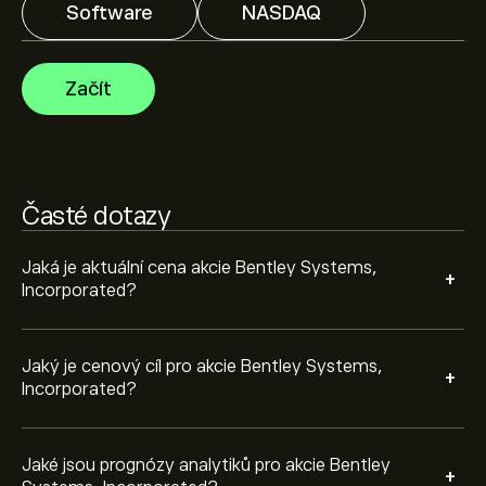
Software
NASDAQ
Analytici nabízí prognózy pro akcie Bentley Systems,
Incorporated na základě tržních trendů, finančních
zpráv a očekávaného růstu. Podívejte se na prognózu
Začít
budoucího vývoje cen.
Tržní kapitalizace Bentley Systems, Incorporated je
10.95B‎$‎
Časté dotazy
Na základě doporučení od 7 analytiků pro BSY za
poslední 3 měsíce je celkový konsenzus Silná koupě.
Jaká je aktuální cena akcie Bentley Systems,
+
Incorporated?
Jaký je cenový cíl pro akcie Bentley Systems,
+
Incorporated?
Jaké jsou prognózy analytiků pro akcie Bentley
+