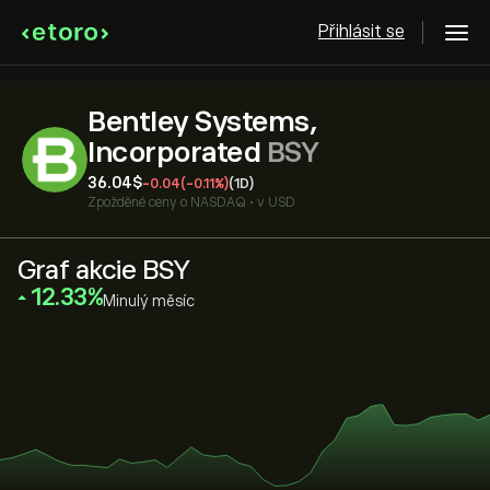
Přihlásit se
Bentley Systems,
Incorporated
BSY
36.04‎$‎
-0.04
(-0.11%)
(1D)
Zpožděné ceny o
NASDAQ
•
v USD
Graf akcie BSY
‎12.33‎
Minulý měsíc