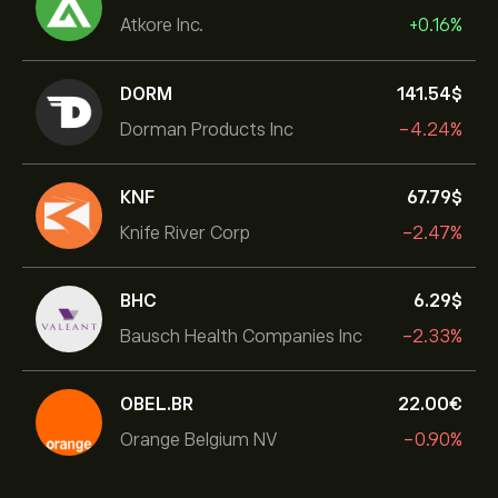
Atkore Inc.
+0.16%
DORM
141.54‎$‎
Dorman Products Inc
-4.24%
KNF
67.79‎$‎
Knife River Corp
-2.47%
BHC
6.29‎$‎
Bausch Health Companies Inc
-2.33%
OBEL.BR
22.00‎€‎
Orange Belgium NV
-0.90%