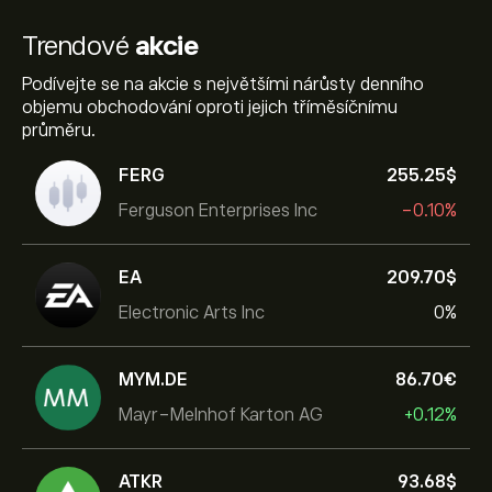
Trendové
akcie
Podívejte se na akcie s největšími nárůsty denního
objemu obchodování oproti jejich tříměsíčnímu
průměru.
FERG
255.25‎$‎
Ferguson Enterprises Inc
-0.10%
EA
209.70‎$‎
Electronic Arts Inc
0%
MYM.DE
86.70‎€‎
Mayr-Melnhof Karton AG
+0.12%
ATKR
93.68‎$‎