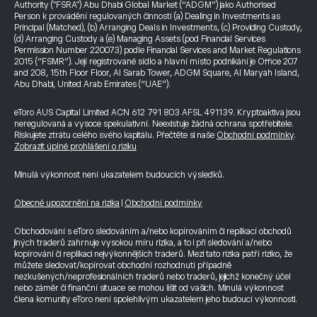
Authority ("FSRA") Abu Dhabi Global Market (“ADGM”) jako Authorised
Person k provádění regulovaných činností (a) Dealing in Investments as
Principal (Matched), (b) Arranging Deals in Investments, (c) Providing Custody,
(d) Arranging Custody a (e) Managing Assets (pod Financial Services
Permission Number 220073) podle Financial Services and Market Regulations
2015 (“FSMR”). Její registrované sídlo a hlavní místo podnikání je Office 207
and 208, 15th Floor Floor, Al Sarab Tower, ADGM Square, Al Maryah Island,
Abu Dhabi, United Arab Emirates (“UAE”).
eToro AUS Capital Limited ACN 612 791 803 AFSL 491139. Kryptoaktiva jsou
neregulovaná a vysoce spekulativní. Neexistuje žádná ochrana spotřebitele.
Riskujete ztrátu celého svého kapitálu. Přečtěte si naše
Obchodní podmínky
.
Zobrazit úplné prohlášení o riziku
Minulá výkonnost není ukazatelem budoucích výsledků.
Obecné upozornění na rizika
|
Obchodní podmínky
Obchodování s eToro sledováním a/nebo kopírováním či replikací obchodů
jiných traderů zahrnuje vysokou míru rizika, a to i při sledování a/nebo
kopírování či replikaci nejvýkonnějších traderů. Mezi tato rizika patří riziko, že
můžete sledovat/kopírovat obchodní rozhodnutí případně
nezkušených/neprofesionálních traderů nebo traderů, jejichž konečný účel
nebo záměr či finanční situace se mohou lišit od vašich. Minulá výkonnost
člena komunity eToro není spolehlivým ukazatelem jeho budoucí výkonnosti.