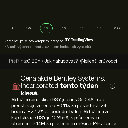
1D
1W
1M
6M
1Y
3Y
MAX
Zaregistrujte se
pro kompletní grafy od
* Minulá výkonnost není ukazatelem budoucích výsledků
Přejít na:
O BSY >
Jak nakupovat? >
Nejlepší průvodci >
Cena akcie Bentley Systems,
Incorporated
tento týden
i
klesá.
Aktuální cena akcie BSY je dnes 36.04‎$‎ , což
představuje změnu o ‎-0.11‎% za posledních 24
hodin a ‎-2.62‎% za poslední týden. Aktuální tržní
kapitalizace BSY je 10.95B‎$‎, s průměrným
objemem 3.14M za poslední tři měsíce. P/E akcie je