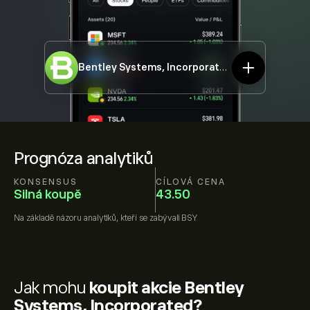
Bentley Systems, Incorporated
BSY
Prognóza analytiků
KONSENSUS
CÍLOVÁ CENA
Silná koupě
43.50
Na základě názoru
analytiků, kteří se zabývali
BSY
Jak mohu
koupit akcie Bentley
Systems, Incorporated?