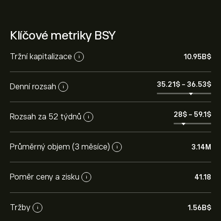
Klíčové metriky BSY
Tržní kapitalizace
10.95B‎$‎
i
35.21‎$‎
-
36.53‎$‎
Denní rozsah
i
28‎$‎
-
59.1‎$‎
Rozsah za 52 týdnů
i
Průměrný objem (3 měsíce)
3.14M
i
Poměr ceny a zisku
41.18
i
Tržby
1.56B‎$‎
i