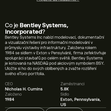
Co je
Bentley Systems,
Incorporated
?
Bentley Systems Inc nabízí modelovací, dokumentační
a vizualizační řešení pro informační modelování v
průmyslu výstavby infrastruktury. Založena rokem
1984 se sídlem v Exton v Pensylvánii, firma zefektivňuje
spolupráci stavbařů po celém světě. Bentley Systems
je kotovaná na NASDAQ pod akciovým symbolem BSY.
Uložte si ho do svých oblíbených a zvažte rozšíření
Aktuální cena akcie BSY je 36.04‎$‎.
svého eToro portfolia.
CEO
Zaměstnanci
Nicholas H. Cumins
5.8K
Průměrný cenový cíl pro akcie Bentley Systems,
Založeno
Sídlo
Incorporated je 36.04‎$‎.
Zaregistrujte se
na eToro a
1984
Exton, Pennsylvania,
získejte detailní prognózy analytiků i cenové cíle.
US