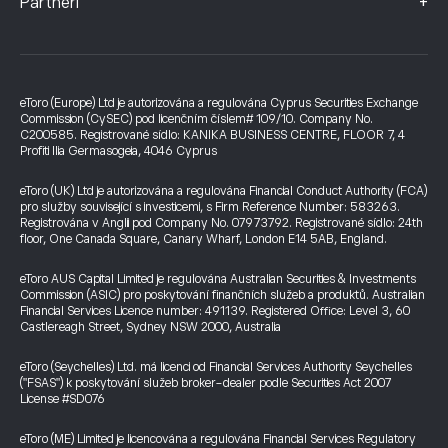
+
Partneři
eToro (Europe) Ltd je autorizována a regulována Cyprus Securities Exchange
Commission (CySEC) pod licenčním číslem# 109/10. Company No.
C200585. Registrované sídlo: KANIKA BUSINESS CENTRE, FLOOR 7, 4
Profiti Ilia Germasogeia, 4046 Cyprus
eToro (UK) Ltd je autorizována a regulována Financial Conduct Authority (FCA)
pro služby související s investicemi, s Firm Reference Number: 583263.
Registrována v Anglii pod Company No. 07973792. Registrované sídlo: 24th
floor, One Canada Square, Canary Wharf, London E14 5AB, England.
eToro AUS Capital Limited je regulována Australian Securities & Investments
Commission (ASIC) pro poskytování finančních služeb a produktů. Australian
Financial Services Licence number: 491139. Registered Office: Level 3, 60
Castlereagh Street, Sydney NSW 2000, Australia
eToro (Seychelles) Ltd. má licenci od Financial Services Authority Seychelles
("FSAS") k poskytování služeb broker-dealer podle Securities Act 2007
License #SD076
eToro (ME) Limited je licencována a regulována Financial Services Regulatory