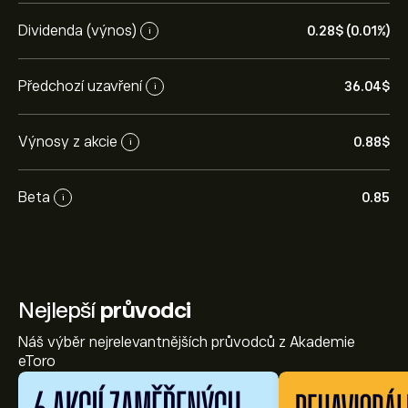
Dividenda (výnos)
0.28‎$‎ (0.01%)
i
Předchozí uzavření
36.04‎$‎
i
Výnosy z akcie
0.88‎$‎
i
Beta
0.85
i
Nejlepší
průvodci
Náš výběr nejrelevantnějších průvodců z Akademie
eToro