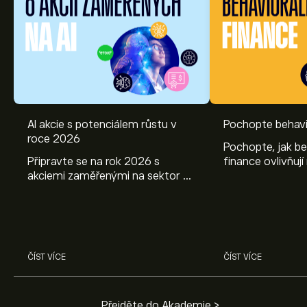
AI akcie s potenciálem růstu v
Pochopte behavi
roce 2026
Pochopte, jak be
Připravte se na rok 2026 s
finance ovlivňují
akciemi zaměřenými na sektor AI.
objevte způsoby
Prozkoumejte potenciál firem
poznatky mohou
Nvidia, Broadcom, ASML, Micron
investičních roz
a dalších v odborné analýze
eToro.
ČÍST VÍCE
ČÍST VÍCE
Přejděte do Akademie >