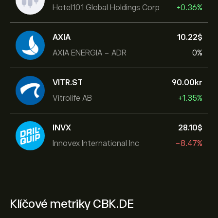
Hotel101 Global Holdings Corp
+0.36%
AXIA
10.22‎$‎
AXIA ENERGIA - ADR
0%
VITR.ST
90.00‎kr‎
Vitrolife AB
+1.35%
INVX
28.10‎$‎
Innovex International Inc
-8.47%
Klíčové metriky CBK.DE