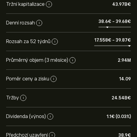
Tržní kapitalizace
43.97B‎€‎
i
38.6‎€‎
-
39.68‎€‎
Denní rozsah
i
17.558‎€‎
-
39.87‎€‎
Rozsah za 52 týdnů
i
Průměrný objem (3 měsíce)
2.94M
i
Poměr ceny a zisku
14.09
i
Tržby
24.54B‎€‎
i
Dividenda (výnos)
1.1‎€‎ (0.03%)
i
Předchozí uzavření
38.9‎€‎
i