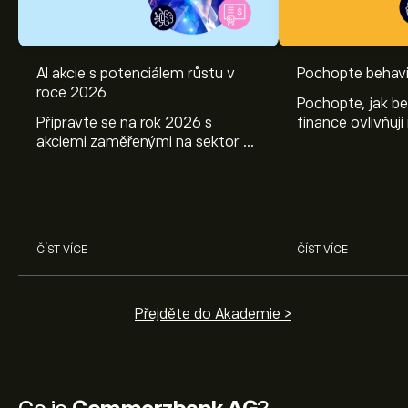
AI akcie s potenciálem růstu v
Pochopte behavi
roce 2026
Pochopte, jak be
Připravte se na rok 2026 s
finance ovlivňují
akciemi zaměřenými na sektor AI.
objevte způsoby
Prozkoumejte potenciál firem
poznatky mohou
Nvidia, Broadcom, ASML, Micron
investičních roz
a dalších v odborné analýze
eToro.
ČÍST VÍCE
ČÍST VÍCE
Přejděte do Akademie >