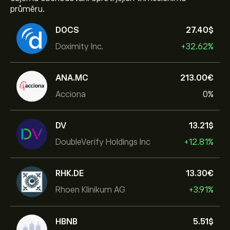
průměru.
DOCS
27.40‎$‎
Doximity Inc.
+32.62%
ANA.MC
213.00‎€‎
Acciona
0%
DV
13.21‎$‎
DoubleVerify Holdings Inc
+12.81%
RHK.DE
13.30‎€‎
Rhoen Klinikum AG
+3.91%
HBNB
5.51‎$‎