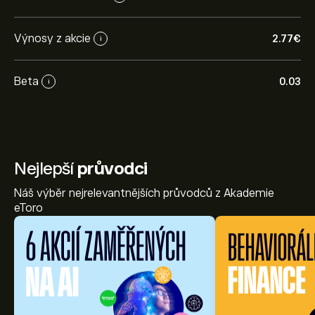
Výnosy z akcie
2.77‎€‎
i
Beta
0.03
i
Nejlepší
průvodci
Náš výběr nejrelevantnějších průvodců z Akademie
eToro