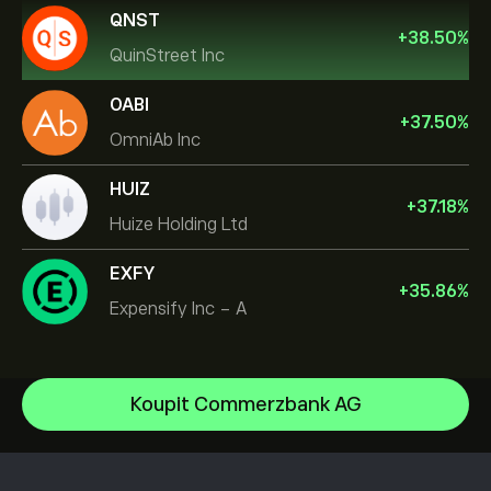
QNST
+
38.50
%
QuinStreet Inc
OABI
+
37.50
%
OmniAb Inc
HUIZ
+
37.18
%
Huize Holding Ltd
EXFY
+
35.86
%
Expensify Inc - A
NVIDIA Corporation
Koupit Commerzbank AG
Amazon.com Inc
Centrum nápovědy
Microsoft
Jak vkládat
Jak CopyTrading funguje