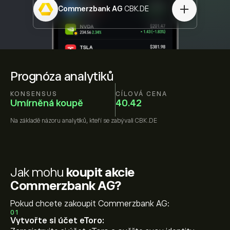
Commerzbank AG
CBK.DE
Prognóza analytiků
KONSENSUS
CÍLOVÁ CENA
Umírněná koupě
40.42
Na základě názoru
analytiků, kteří se zabývali
CBK.DE
Jak mohu
koupit akcie
Commerzbank AG?
Pokud chcete zakoupit Commerzbank AG:
01
Vytvořte si účet eToro: