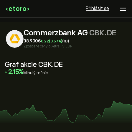
Přihlásit se
Commerzbank AG
CBK.DE
38.900‎€‎
0.22
(0.57%)
(1D)
Zpožděné ceny o
Xetra
•
v EUR
Graf akcie CBK.DE
‎2.15‎
Minulý měsíc