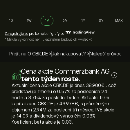
1D
1W
1M
6M
1Y
3Y
MAX
Zaregistrujte se
pro kompletní grafy od
* Minulá výkonnost není ukazatelem budoucích výsledků
Přejít na:
O CBK.DE >
Jak nakupovat? >
Nejlepší průvodci >
Cena akcie Commerzbank AG
i
tento týden roste.
Aktuální cena akcie CBK.DE je dnes 38.900‎€‎ , což
představuje změnu o ‎0.57‎% za posledních 24
hodin a ‎3.75‎% za poslední týden. Aktuální tržní
kapitalizace CBK.DE je 43.97B‎€‎, s průměrným
objemem 2.94M za poslední tři měsíce. P/E akcie
je 14.09 a dividendový výnos činí 0.03%.
Koeficient beta akcie je 0.03.