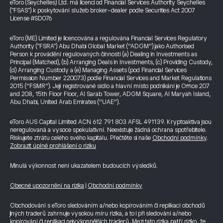
eToro (Seychelles) Ltd. má licenci od Financial Services Authority Seychelles
("FSAS") k poskytování služeb broker-dealer podle Securities Act 2007
License #SD076
eToro (ME) Limited je licencována a regulována Financial Services Regulatory
Authority ("FSRA") Abu Dhabi Global Market (“ADGM”) jako Authorised
Person k provádění regulovaných činností (a) Dealing in Investments as
Principal (Matched), (b) Arranging Deals in Investments, (c) Providing Custody,
(d) Arranging Custody a (e) Managing Assets (pod Financial Services
Permission Number 220073) podle Financial Services and Market Regulations
2015 (“FSMR”). Její registrované sídlo a hlavní místo podnikání je Office 207
and 208, 15th Floor Floor, Al Sarab Tower, ADGM Square, Al Maryah Island,
Abu Dhabi, United Arab Emirates (“UAE”).
eToro AUS Capital Limited ACN 612 791 803 AFSL 491139. Kryptoaktiva jsou
neregulovaná a vysoce spekulativní. Neexistuje žádná ochrana spotřebitele.
Riskujete ztrátu celého svého kapitálu. Přečtěte si naše
Obchodní podmínky
.
Zobrazit úplné prohlášení o riziku
Minulá výkonnost není ukazatelem budoucích výsledků.
Obecné upozornění na rizika
|
Obchodní podmínky
Obchodování s eToro sledováním a/nebo kopírováním či replikací obchodů
jiných traderů zahrnuje vysokou míru rizika, a to i při sledování a/nebo
kopírování či replikaci nejvýkonnějších traderů. Mezi tato rizika patří riziko, že