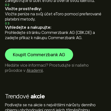
Zaregistrujte si účet eToro a ověřte svou identitu.
02
Vložte prostředky:
Vložte peníze na svůj účet eToro pomocí preferované
platební metody.
03
Vyhledejte a nakupujte:
Prohledejte stránku Commerzbank AG (CBK.DE) a
zadejte příkaz k nákupu Commerzbank AG.
Koupit Commerzbank AG
Hledáte vice informací? Prostudujte si našeho
průvodce v
Akademii
.
Trendové
akcie
Podívejte se na akcie s největšími nárůsty denního
objemu obchodování oproti jejich tříměsíčnímu