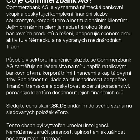
Co je
Commerzbank AG
?
Commerzbank AG je významná německá bankovní
skupina poskytující komplexní finanční služby
soukromým, korporátním a institucionálním klientům.
Jejím primárním cílem je nabízet širokou škálu
bankovních produktů a řešení, podporujíc ekonomickou
aktivitu v Německu a na vybraných mezinárodních
trzích.
Působíc v sektoru finančních služeb, se Commerzbank
AG zaměřuje na řešení šitá na míru napříč retailovým
bankovnictvím, korporátními financemi a kapitálovými
trhy. Společnost si klade za cíl usnadňovat bezpečné
finanční transakce a poskytovat expertní poradenství,
pomáhajíc klientům dosáhnout jejich finančních cílů.
Sledujte cenu akcií CBK.DE přidáním do svého seznamu
sledovaných položek eToro.
Tento obsah byl vytvořen umělou inteligencí.
Aktuální cena akcie CBK.DE je 38.900‎€‎.
Nemůžeme zaručit přesnost, úplnost ani aktuálnost
poskytnutých informací.