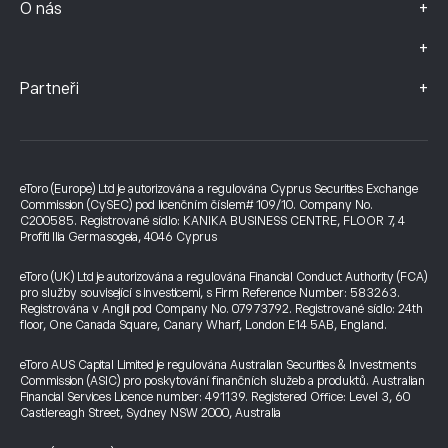
+
O nás
+
+
Partneři
eToro (Europe) Ltd je autorizována a regulována Cyprus Securities Exchange
Commission (CySEC) pod licenčním číslem# 109/10. Company No.
C200585. Registrované sídlo: KANIKA BUSINESS CENTRE, FLOOR 7, 4
Profiti Ilia Germasogeia, 4046 Cyprus
eToro (UK) Ltd je autorizována a regulována Financial Conduct Authority (FCA)
pro služby související s investicemi, s Firm Reference Number: 583263.
Registrována v Anglii pod Company No. 07973792. Registrované sídlo: 24th
floor, One Canada Square, Canary Wharf, London E14 5AB, England.
eToro AUS Capital Limited je regulována Australian Securities & Investments
Commission (ASIC) pro poskytování finančních služeb a produktů. Australian
Financial Services Licence number: 491139. Registered Office: Level 3, 60
Castlereagh Street, Sydney NSW 2000, Australia