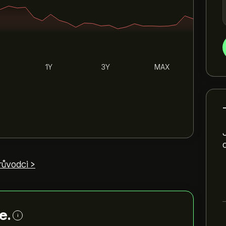
1Y
3Y
MAX
růvodci >
e.
i