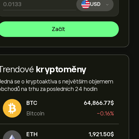
USD
Začít
Trendové
kryptoměny
Jedná se o kryptoaktiva s největším objemem
obchodů na trhu za posledních 24 hodin
BTC
64,866.77‎$‎
Bitcoin
-0.16%
ETH
1,921.50‎$‎