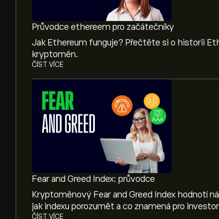
Průvodce ethereem pro začátečníky
Jak Ethereum funguje? Přečtěte si o historii Ethe
kryptoměn.
ČÍST VÍCE
Aktuální cena CHZ je 0.01330‎$‎
Tržní kapitalizace Chiliz je 139.66M‎$‎
Dosavadní maximum Chiliz je 0.58310‎$‎
Fear and Greed Index: průvodce
Kryptoměnový Fear and Greed Index hodnotí nál
jak indexu porozumět a co znamená pro investor
Chiliz má 24hodinový objem obchodování Chili
ČÍST VÍCE