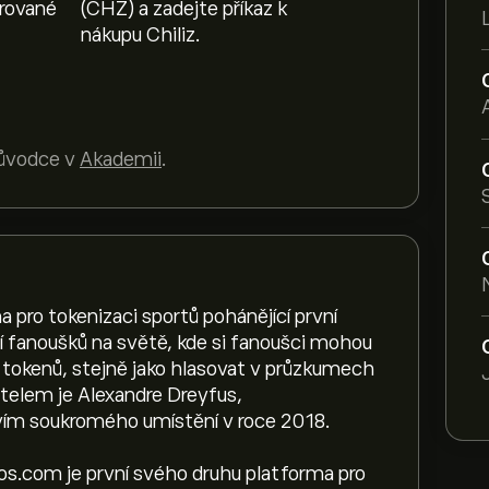
erované
(CHZ) a zadejte příkaz k
nákupu Chiliz.
růvodce v
Akademii
.
na pro tokenizaci sportů pohánějící první
í fanoušků na světě, kde si fanoušci mohou
tokenů, stejně jako hlasovat v průzkumech
atelem je Alexandre Dreyfus,
tvím soukromého umístění v roce 2018.
ios.com je první svého druhu platforma pro