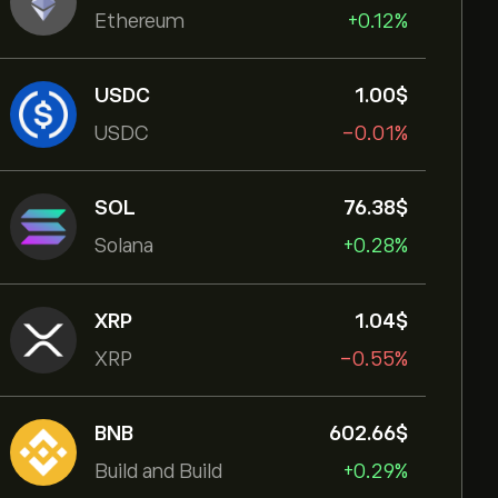
Ethereum
+0.12%
USDC
1.00‎$‎
USDC
-0.01%
SOL
76.38‎$‎
Solana
+0.28%
XRP
1.04‎$‎
XRP
-0.55%
BNB
602.66‎$‎
Build and Build
+0.29%