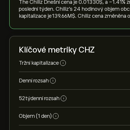
The Chiliz Dnešní cena je 0.01330‎$‎, a ‎-1.41‎%
poslední týden. Chiliz’s 24 hodinový objem obc
kapitalizace je139.66M‎$‎. Chiliz cena změněna 
Klíčové metriky CHZ
Tržní kapitalizace
i
Denní rozsah
i
52týdenní rozsah
i
Objem (1 den)
i