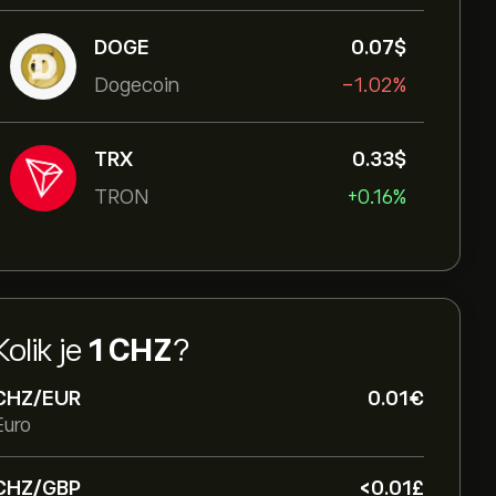
DOGE
0.07‎$‎
Dogecoin
-1.02%
TRX
0.33‎$‎
TRON
+0.16%
Kolik je
1 CHZ
?
CHZ/EUR
0.01‎€‎
Euro
CHZ/GBP
‎<‎0.01‎£‎