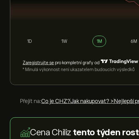
1D
1W
1M
6M
Zaregistrujte se
pro kompletní grafy od
* Minulá výkonnost není ukazatelem budoucích výsledků
Přejít na:
Co je CHZ?
Jak nakupovat? >
Nejlepší p
Cena Chiliz
tento týden rost