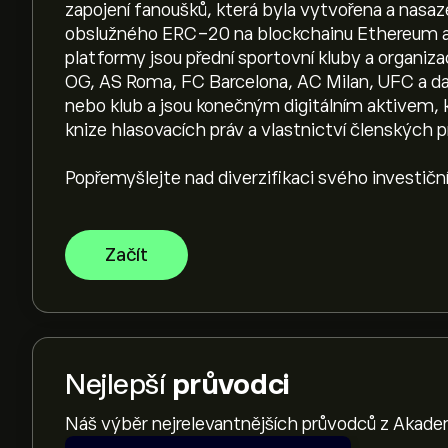
zapojení fanoušků, která byla vytvořena a nasaz
obslužného ERC-20 na blockchainu Ethereum a
platformy jsou přední sportovní kluby a organiza
OG, AS Roma, FC Barcelona, AC Milan, UFC a dal
nebo klub a jsou konečným digitálním aktivem, 
knize hlasovacích práv a vlastnictví členských p
Popřemyšlejte nad diverzifikaci svého investič
Začít
Nejlepší
průvodci
Náš výběr nejrelevantnějších průvodců z Akade