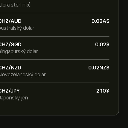
Libra šterlinků
CHZ/AUD
0.02‎A$‎
Australský dolar
CHZ/SGD
0.02‎$‎
Singapurský dolar
CHZ/NZD
0.02‎NZ$‎
Novozélandský dolar
CHZ/JPY
2.10‎¥‎
Japonský jen