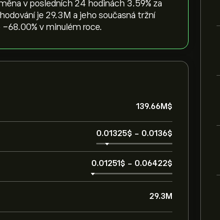
 změna v posledních 24 hodinách ‎3.59‎% za
hodování je 29.3M a jeho současná tržní
o ‎-68.00‎% v minulém roce.
139.66M‎$‎
0.01325‎$‎
-
0.0136‎$‎
0.01251‎$‎
-
0.06422‎$‎
29.3M