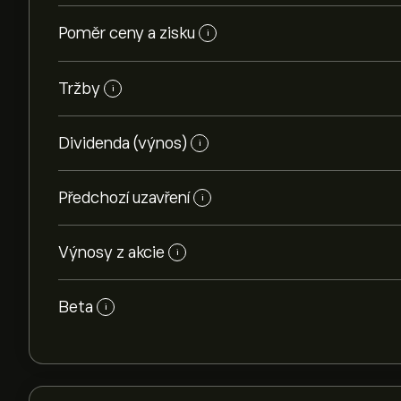
Poměr ceny a zisku
i
Tržby
i
Dividenda (výnos)
i
Předchozí uzavření
i
Výnosy z akcie
i
Beta
i