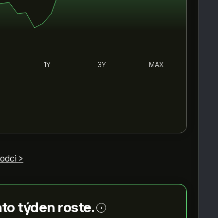
1Y
3Y
MAX
vodci >
to týden roste.
i