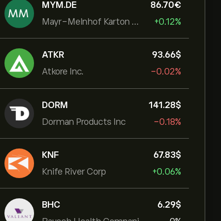
MYM.DE
86.70‎€‎
Mayr-Melnhof Karton AG
+0.12%
ATKR
93.66‎$‎
Atkore Inc.
-0.02%
DORM
141.28‎$‎
Dorman Products Inc
-0.18%
KNF
67.83‎$‎
Knife River Corp
+0.06%
BHC
6.29‎$‎