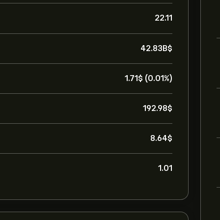
22.11
42.83B‎$‎
1.71‎$‎ (0.01%)
192.98‎$‎
8.64‎$‎
1.01