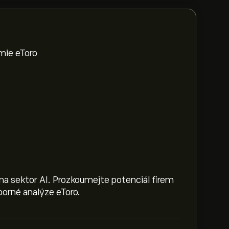
mie eToro
na sektor AI. Prozkoumejte potenciál firem
orné analýze eToro.