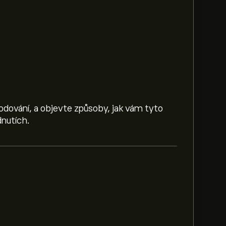
hodování, a objevte způsoby, jak vám tyto
nutích.
83.01‎$‎.
Zaregistrujte se
na eToro a získejte