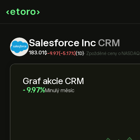
Salesforce Inc
CRM
183.01‎$‎
-9.97
(-5.17%)
(1D)
•
Zpožděné ceny o
NASDAQ
Graf akcie CRM
‎9.97‎
Minulý měsíc