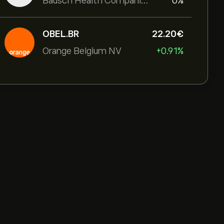
Bausch Health Companies Inc
0%
OBEL.BR
22.20‎€‎
Orange Belgium NV
+0.91%