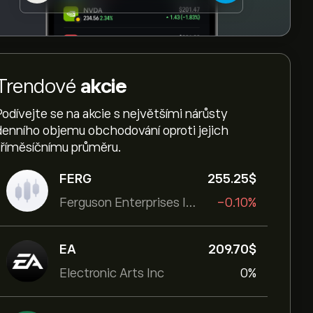
Trendové
akcie
Podívejte se na akcie s největšími nárůsty
denního objemu obchodování oproti jejich
tříměsíčnímu průměru.
FERG
255.25‎$‎
Ferguson Enterprises Inc
-0.10%
EA
209.70‎$‎
Electronic Arts Inc
0%