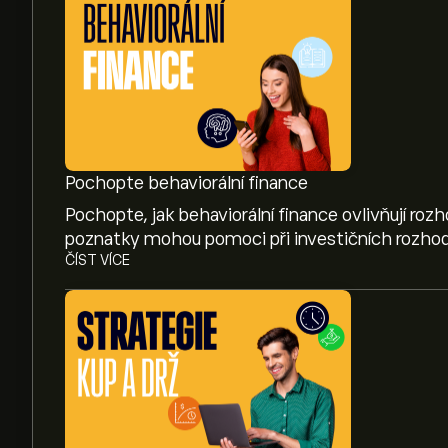
Pochopte behaviorální finance
Pochopte, jak behaviorální finance ovlivňují roz
poznatky mohou pomoci při investičních rozhod
ČÍST VÍCE
Aktuální cena akcie CRM je 183.01‎$‎.
Průměrný cenový cíl pro akcie Salesforce Inc je 1