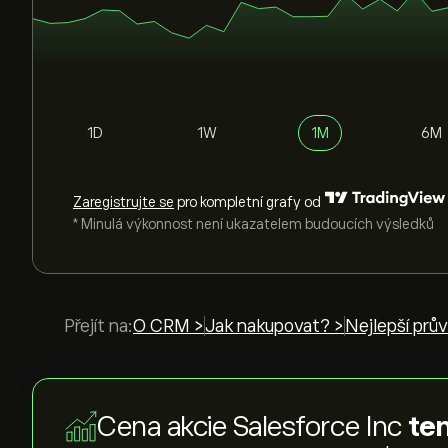
1D
1W
1M
6M
Zaregistrujte se
pro kompletní grafy od
* Minulá výkonnost není ukazatelem budoucích výsledků
Přejít na:
O CRM >
Jak nakupovat? >
Nejlepší prů
Cena akcie Salesforce Inc
ten