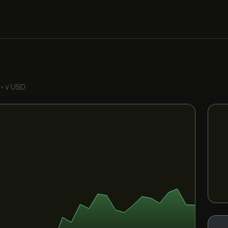
•
v USD