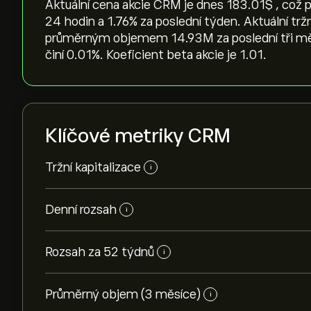
Aktuální cena akcie CRM je dnes 183.01‎$‎ , což 
24 hodin a ‎1.76‎% za poslední týden. Aktuální trž
průměrným objemem 14.93M za poslední tři měsí
činí 0.01%. Koeficient beta akcie je 1.01.
Klíčové metriky CRM
Tržní kapitalizace
i
Denní rozsah
i
Rozsah za 52 týdnů
i
Průměrný objem (3 měsíce)
i