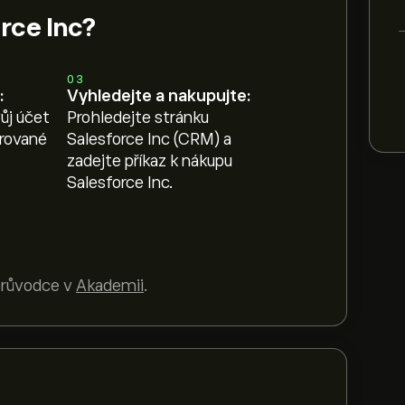
orce Inc?
03
:
Vyhledejte a nakupujte:
ůj účet
Prohledejte stránku
erované
Salesforce Inc (CRM) a
zadejte příkaz k nákupu
Salesforce Inc.
 průvodce v
Akademii
.