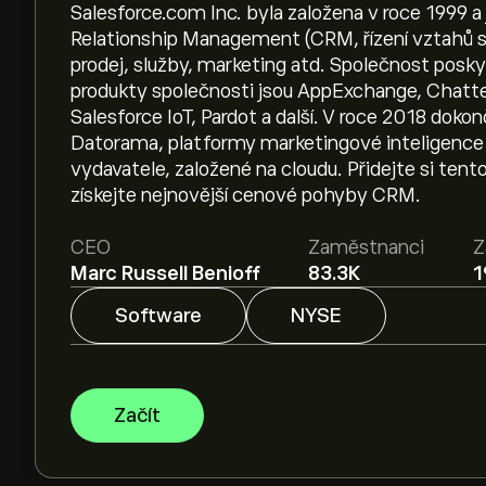
Salesforce.com Inc. byla založena v roce 1999 
Relationship Management (CRM, řízení vztahů se
prodej, služby, marketing atd. Společnost posky
produkty společnosti jsou AppExchange, Chatter
Salesforce IoT, Pardot a další. V roce 2018 doko
Datorama, platformy marketingové inteligence n
vydavatele, založené na cloudu. Přidejte si ten
získejte nejnovější cenové pohyby CRM.
CEO
Zaměstnanci
Z
Marc Russell Benioff
83.3K
1
Software
NYSE
Začít