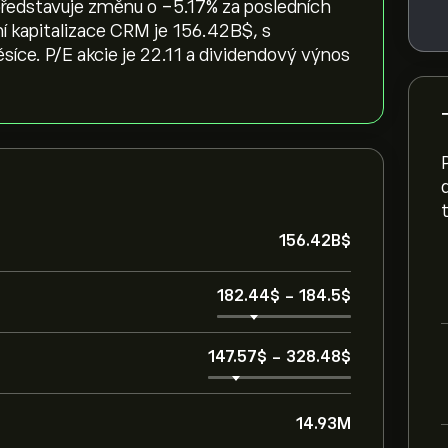
představuje změnu o ‎-5.17‎% za posledních
ní kapitalizace CRM je 156.42B‎$‎, s
ce. P/E akcie je 22.11 a dividendový výnos
156.42B‎$‎
182.44‎$‎
-
184.5‎$‎
147.57‎$‎
-
328.48‎$‎
14.93M