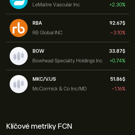
LeMaitre Vascular Inc
+2.30%
RBA
92.67‎$‎
RB Global INC
-3.10%
BOW
33.87‎$‎
Bowhead Specialty Holdings Inc
+0.74%
MKC/V.US
51.86‎$‎
McCormick & Co Inc/MD
-1.16%
Klíčové metriky FCN