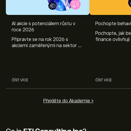
AI akcie s potenciálem růstu v
Pochopte behavi
roce 2026
Pochopte, jak be
Připravte se na rok 2026 s
finance ovlivňují
akciemi zaměřenými na sektor AI.
objevte způsoby
Prozkoumejte potenciál firem
poznatky mohou
Nvidia, Broadcom, ASML, Micron
investičních roz
a dalších v odborné analýze
eToro.
ČÍST VÍCE
ČÍST VÍCE
Přejděte do Akademie >