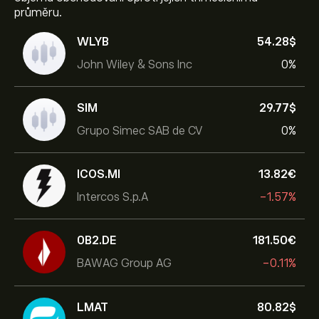
průměru.
WLYB
54.28‎$‎
John Wiley & Sons Inc
0%
SIM
29.77‎$‎
Grupo Simec SAB de CV
0%
ICOS.MI
13.82‎€‎
Intercos S.p.A
-1.57%
0B2.DE
181.50‎€‎
BAWAG Group AG
-0.11%
LMAT
80.82‎$‎