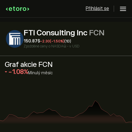
Přihlásit se
FTI Consulting Inc
FCN
150.87‎$‎
-2.30
(-1.50%)
(1D)
Zpožděné ceny o
NASDAQ
•
v USD
Graf akcie FCN
‎-1.08‎
Minulý měsíc