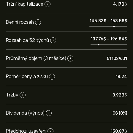
Tržní kapitalizace
4.17B‎$‎
i
145.83‎$‎
-
153.58‎$‎
Denní rozsah
i
137.76‎$‎
-
196.84‎$‎
Rozsah za 52 týdnů
i
Průměrný objem (3 měsíce)
511029.01
i
Poměr ceny a zisku
18.24
i
Tržby
3.92B‎$‎
i
Dividenda (výnos)
0‎$‎ (0%)
i
Předchozí uzavření
150.87‎$‎
i