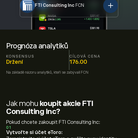
FTI Consulting Inc
FCN
Prognóza analytiků
KONSENSUS
CÍLOVÁ CENA
Držení
176.00
Na základě názoru
analytiků, kteří se zabývali
FCN
Jak mohu
koupit akcie FTI
Consulting Inc?
Pokud chcete zakoupit FTI Consulting Inc:
01
Vytvořte si účet eToro: