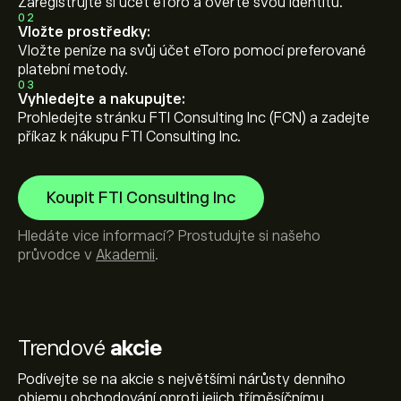
Zaregistrujte si účet eToro a ověřte svou identitu.
02
Vložte prostředky:
Vložte peníze na svůj účet eToro pomocí preferované
platební metody.
03
Vyhledejte a nakupujte:
Prohledejte stránku FTI Consulting Inc (FCN) a zadejte
příkaz k nákupu FTI Consulting Inc.
Koupit FTI Consulting Inc
Hledáte vice informací? Prostudujte si našeho
průvodce v
Akademii
.
Trendové
akcie
Podívejte se na akcie s největšími nárůsty denního
objemu obchodování oproti jejich tříměsíčnímu