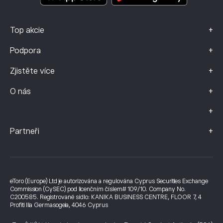
+
Top akcie
+
Podpora
+
Zjistěte více
+
O nás
+
+
Partneři
eToro (Europe) Ltd je autorizována a regulována Cyprus Securities Exchange
Commission (CySEC) pod licenčním číslem# 109/10. Company No.
C200585. Registrované sídlo: KANIKA BUSINESS CENTRE, FLOOR 7, 4
Profiti Ilia Germasogeia, 4046 Cyprus