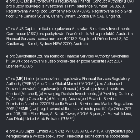
eToro (UK) Ltd je autorizována a regulována Financial Conduct Authority (FCA)
pro služby související s investicemi, s Firm Reference Number: 583263.
Registrována v Anglii pod Company No. 07973792. Registrované sídlo: 24th
floor, One Canada Square, Canary Wharf, London E14 5AB, England.
eToro AUS Capital Limited je regulována Australian Securities & Investments
Commission (ASIC) pro poskytování finančních služeb a produktů. Australian
Financial Services Licence number: 491139. Registered Office: Level 3, 60
Castlereagh Street, Sydney NSW 2000, Australia
eToro (Seychelles) Ltd. má licenci od Financial Services Authority Seychelles
("FSAS") k poskytování služeb broker-dealer podle Securities Act 2007
License #SD076
eToro (ME) Limited je licencována a regulována Financial Services Regulatory
Authority ("FSRA") Abu Dhabi Global Market (“ADGM”) jako Authorised
Person k provádění regulovaných činností (a) Dealing in Investments as
Principal (Matched), (b) Arranging Deals in Investments, (c) Providing Custody,
(d) Arranging Custody a (e) Managing Assets (pod Financial Services
Permission Number 220073) podle Financial Services and Market Regulations
2015 (“FSMR”). Její registrované sídlo a hlavní místo podnikání je Office 207
and 208, 15th Floor Floor, Al Sarab Tower, ADGM Square, Al Maryah Island,
Abu Dhabi, United Arab Emirates (“UAE”).
eToro AUS Capital Limited ACN 612 791 803 AFSL 491139. Kryptoaktiva jsou
neregulovaná a vysoce spekulativní. Neexistuje žádná ochrana spotřebitele.