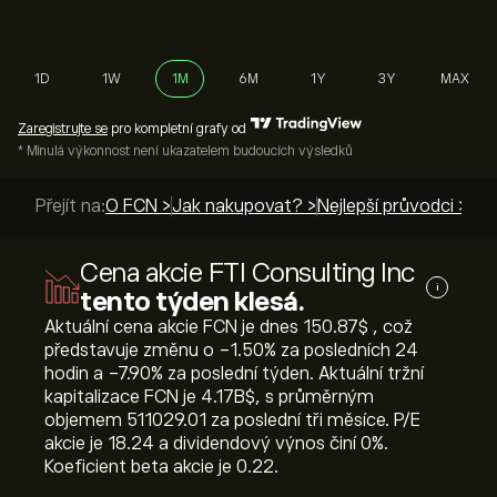
1D
1W
1M
6M
1Y
3Y
MAX
Zaregistrujte se
pro kompletní grafy od
* Minulá výkonnost není ukazatelem budoucích výsledků
Přejít na:
O FCN >
Jak nakupovat? >
Nejlepší průvodci >
Cena akcie FTI Consulting Inc
i
tento týden klesá.
Aktuální cena akcie FCN je dnes 150.87‎$‎ , což
představuje změnu o ‎-1.50‎% za posledních 24
hodin a ‎-7.90‎% za poslední týden. Aktuální tržní
kapitalizace FCN je 4.17B‎$‎, s průměrným
objemem 511029.01 za poslední tři měsíce. P/E
akcie je 18.24 a dividendový výnos činí 0%.
Koeficient beta akcie je 0.22.