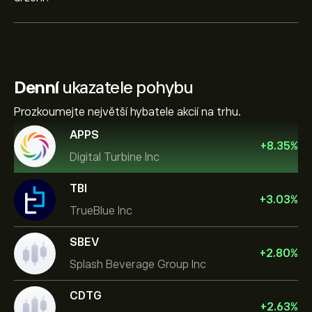
Denní
ukazatele pohybu
Prozkoumejte největší hybatele akcií na trhu.
APPS
+
8.35
%
Digital Turbine Inc
TBI
+
3.03
%
TrueBlue Inc
SBEV
+
2.80
%
Splash Beverage Group Inc
CDTG
+
2.63
%