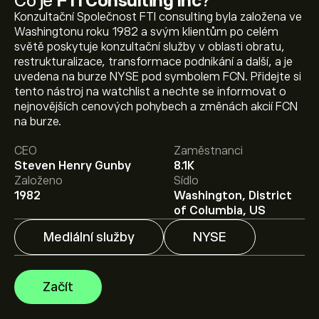
Co je
FTI Consulting Inc
?
Konzultační Společnost FTI consulting byla založena ve
Washingtonu roku 1982 a svým klientům po celém
světě poskytuje konzultační služby v oblasti obratu,
restrukturalizace, transformace podnikání a další, a je
uvedena na burze NYSE pod symbolem FCN. Přidejte si
tento nástroj na watchlist a nechte se informovat o
Aktuální cena akcie FCN je 150.87‎$‎.
nejnovějších cenových pohybech a změnách akcií FCN
na burze.
CEO
Zaměstnanci
Průměrný cenový cíl pro akcie FTI Consulting Inc je
Steven Henry Gunby
8.1K
150.87‎$‎.
Zaregistrujte se
na eToro a získejte detailní
Založeno
Sídlo
prognózy analytiků i cenové cíle.
1982
Washington, District
of Columbia, US
Analytici nabízí prognózy pro akcie FTI Consulting Inc na
základě tržních trendů, finančních zpráv a očekávaného
Mediální služby
NYSE
růstu. Podívejte se na prognózu budoucího vývoje cen.
Tržní kapitalizace FTI Consulting Inc je 4.17B‎$‎
Začít